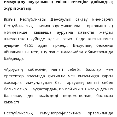
иммундау науқанының екінші кезеңіне дайындық
жүріп жатыр.
Қырғыз Республикасы Денсаулық сақтау министрлігі
Республикалық иммунопрофилактика орталығының
мәліметінше, қызылша ауруына қатысты жағдай
шиеленіскен күйінде қалып отыр. Елде қызылшамен
ауырған 4855 адам тіркелді. Вирустың белсенді
айналымы Бішкек, Шу және Жалал-Абад облыстарында
байқалады.
«Аурудың көбеюінің негізгі себебі, балалар мен
ересектер арасында қызылша мен қызамыққа қарсы
жоспарлы иммундаудан бас тартудың көптігі себеп
болып отыр. Науқастардың 85 пайызы 10 жасқа дейінгі
балалар», деп мәлімдеді ведомствоның баспасөз
қызметі.
Республикалық иммунопрофилактика орталығында