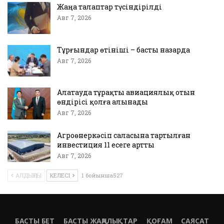
Жаңа талаптар түсіндірілді
Авг 7, 2026
Тұрғындар өтініші – басты назарда
Авг 7, 2026
Алатауда тұрақты авиациялық отын
өндірісі қолға алынады
Авг 7, 2026
Агроөнеркәсіп саласына тартылған
инвестиция 11 есеге артты
Авг 7, 2026
АЛДЫҢҒЫ
КЕЛЕСІ
1 бойынша527
БАСТЫ БЕТ
БАСТЫ ЖАҢАЛЫҚТАР
ҚОҒАМ
САЯСАТ