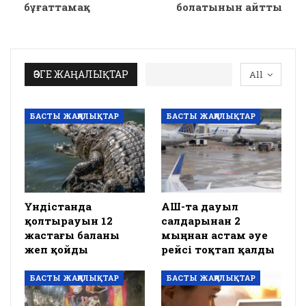
бұғаттамақ
болатынын айтты
ӨЗГЕ ЖАҢАЛЫҚТАР
All
БАСТЫ ЖАҢАЛЫҚТАР
БАСТЫ ЖАҢАЛЫҚТАР
Үндістанда
АҚШ-та дауыл
қолтырауын 12
салдарынан 2
жастағы баланы
мыңнан астам әуе
жеп қойды
рейсі тоқтап қалды
БАСТЫ ЖАҢАЛЫҚТАР
БАСТЫ ЖАҢАЛЫҚТАР