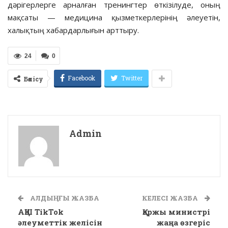
дәрігерлерге арналған тренингтер өткізілуде, оның
мақсаты — медицина қызметкерлерінің әлеуетін,
халықтың хабардарлығын арттыру.
24
0
Facebook
Twitter
Бөлісу
Admin
АЛДЫҢҒЫ ЖАЗБА
КЕЛЕСІ ЖАЗБА
АҚШ TikTok
Қаржы министрі
әлеуметтік желісін
жаңа өзгеріс