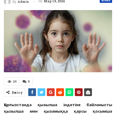
ЖАҺАН
On
Мар 19, 2024
By
Admin
24
0
Бөлісу
Қырғызстанда қызылша індетіне байланысты
қызылша мен қызамыққа қарсы қосымша