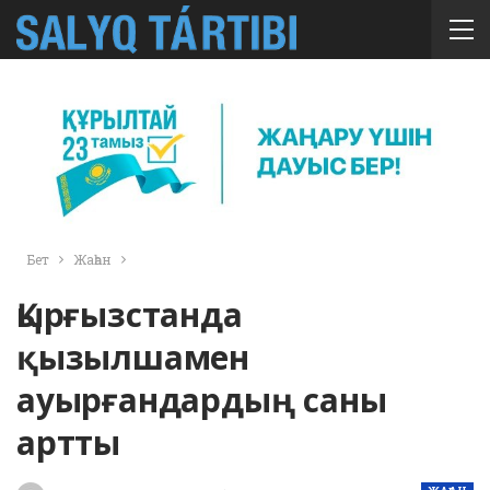
Бет
Жаһан
Қырғызстанда
қызылшамен
ауырғандардың саны
артты