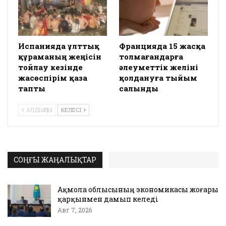
Испанияда ұлттық
Францияда 15 жасқа
құраманың жеңісін
толмағандарға
тойлау кезінде
әлеуметтік желіні
жасөспірім қаза
қолдануға тыйым
тапты
салынды
АЛДЫҢҒЫ
КЕЛЕСІ
СОҢҒЫ ЖАҢАЛЫҚТАР
Ақмола облысының экономикасы жоғары
қарқынмен дамып келеді
Авг 7, 2026