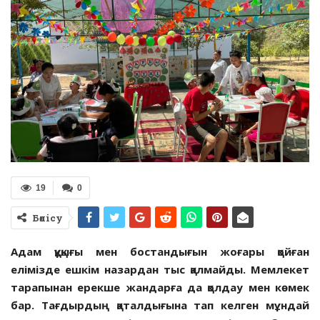
19
0
Бөлісу
Адам құқығы мен бостандығын жоғары қойған
елімізде ешкім назардан тыс қалмайды. Мемлекет
тарапынан ерекше жандарға да қолдау мен көмек
бар. Тағдырдың қаталдығына тап келген мұндай