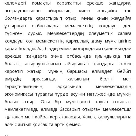
көлемдегі қомақты қаражатты ерекше жандарға,
асыраушысынан айырылып, қиын жағдайға тап
болғандарға қарастырып отыр. Мұны қиын жағдайға
ұшыраған отбасыларға мемлекеттің қолдауы деп
түсінген дұрыс. Мемлекеттердің әлеуметтік салаға
қолдауы сол мемлекеттің қаржылық даму мүмкіндігіне
қарай болады. Ал, біздің еліміз жоғарыда айтқанымыздай
ерекше жандарға және отбасында қиындыққа тап
болған, асыраушысынан айырылған жандарға көмек
көрсетіп жатыр. Мұның баршасы еліміздегі бейбіт
өмірдің арқасында, халықтың бірлігі мен
тұрақтылығының арқасында мемлекетіміздің
экономикасы тұрақты түрде өсуінің нәтижесінде мүмкін
болып отыр. Осы бір мүмкіндікті тауып отырған
мемлекетімізді, елімізді басқарып отырған мемлекетшіл
тұлғалар мен қайраткер ағаларды, Халық қалаулыларына
алғыс айтып қойсақ та артық емес.