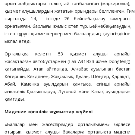
орын жабдықтары толықтай таңбаланған (маркировка),
қызмет алушылардың жататын орындары белгіленген. Ғи
сыртында 14, ішінде 26 бейнебақылау камерасы
орнатылған, барлығы жұмыс істеп тұр. Бейнебақылаудың
істеп тұруы қызметкерлер мен балалардың қауіпсіздігіне
ықпал етеді.
Орталыққа келетін 53 қызмет алушы арнайы
жасақталған автобустармен (Газ-А31R33 және Dongfeng)
қатынайды. Атап айтқанда, Алғабас ауылынан бастап
Көгершін, Көкдөнен, Жақсылық, Құлан, Шөңгер, Қарақат,
Абай, Каменка ауылдарын қамтыса, екінші арнайы
инвакөлік Қызылшаруа, Луговой және Қазақ ауылдарын
қамтиды.
Мәдение көпшілік жұмыстар жүйелі
«Балалар мен жасөспірімдер орталығымен» бірлесе
отырып, қызмет алушы балаларға орталықта мәдени