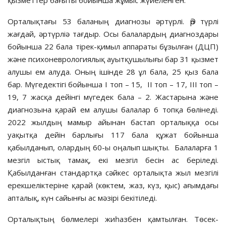
Орталықтағы 53 баланың диагнозы әртүрлі. Әр түрлі
жағдай, әртүрліә тағдыр. Осы балалардың диагноздары
бойынша 22 бала тірек-қимыл аппараты бұзылған (ДЦП)
және психоневрологиялық ауытқушылығы бар 31 қызмет
алушы ем алуда. Оның ішінде 28 ұл бала, 25 қыз бала
бар. Мүгедектігі бойынша I топ – 15, II топ – 17, III топ –
19, 7 жасқа дейінгі мүгедек бала – 2. Жастарына және
диагнозына қарай ем алушы балалар 6 топқа бөлінеді.
2022 жылдың мамыр айынан бастап орталыққа осы
уақытқа дейін барлығы 117 бала құжат бойынша
қабылданып, олардың 60-ы оңалып шықты. Балаларға 1
мезгіл ыстық тамақ, екі мезгіл бесін ас беріледі.
Қабылданған стандартқа сәйкес орталықта жыл мезгілі
ерекшеліктеріне қарай (көктем, жаз, күз, қыс) ағымдағы
апталық, күн сайынғы ас мәзірі бекітіледі.
Орталықтың бөлмелері жиһазбен қамтылған. Төсек-