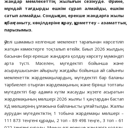
жандар мемлекеттің жылығын сезінуде. Әрине,
мұндай тағдырды ешкім сұрап алмайды, ешкім
сатып алмайды. Сондықтан, ерекше жандарға жылы
қабақ таныту, көңілдеріне қарау, құрметтеу – азаматтық
парызымыз.
Әуелі шамамыз келгенше мемлекет тарапынан көрсетіліп
жатқан көмектерге тоқталып өтейік. Биыл 2026 жылдың
басынан бері ерекше жандарға қолдау көрсету мүмкіндігі
арта түсті. Мәселен, мүгедектігі бойынша және
асыраушысынан айырылу жағдайы бойынша ай сайынғы
мемлекеттік жәрдемақылардың, мүгедектігі бар баланы
тәрбиелеп отырған жәрдемақының және бірінші топтағы
мүгедектігі бар адамға күтім жасауды жүзеге асыратын
жәрдемақының мөлшері 2026 жылғы 1 қаңтардан бастап
КД мөлшерінің ұлғаюына байланысты ұлғайтылды. Жалпы
аурудан мүгедектіктің 1 тобына жәрдемақы мөлшері –
111 873 теңгені құрады, 2 топ – 89 498 теңге., 3 топ – 61
022 тенгені құрады. Мұның өзі ерекше жандарға қолдау,