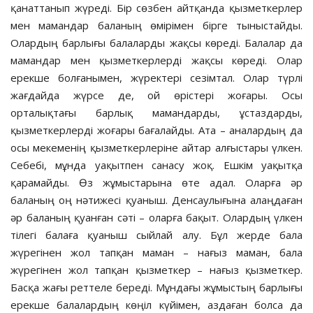
қанаттанып жүреді. Бір сөзбен айтқанда қызметкерлер
мен мамандар баланың өмірімен бірге тыныстайды.
Олардың барлығы балаларды жақсы көреді. Балалар да
мамандар мен қызметкерлерді жақсы көреді. Олар
ерекше болғанымен, жүректері сезімтал. Олар түрлі
жағдайда жүрсе де, ой өрістері жоғары. Осы
орталықтағы барлық мамандарды, ұстаздарды,
қызметкерлерді жоғары бағалайды. Ата – аналардың да
осы мекеменің қызметкерлеріне айтар алғыстары үлкен.
Себебі, мұнда уақытпен санасу жоқ. Ешкім уақытқа
қарамайды. Өз жұмыстарына өте адал. Оларға әр
баланың оң нәтижесі қуаныш. Денсаулығына алаңдаған
әр баланың қуанған сәті – оларға бақыт. Олардың үлкен
тілегі балаға қуаныш сыйлай алу. Бұл жерде бала
жүрегінен жол тапқан маман – нағыз маман, бала
жүрегінен жол тапқан қызметкер – нағыз қызметкер.
Басқа жағы реттеле береді. Мұндағы жұмыстың барлығы
ерекше балалардың көңіл күйімен, аздаған болса да