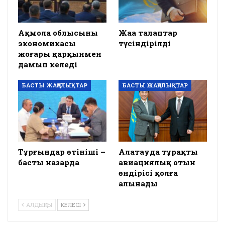
Ақмола облысының
Жаңа талаптар
экономикасы
түсіндірілді
жоғары қарқынмен
дамып келеді
БАСТЫ ЖАҢАЛЫҚТАР
БАСТЫ ЖАҢАЛЫҚТАР
Тұрғындар өтініші –
Алатауда тұрақты
басты назарда
авиациялық отын
өндірісі қолға
алынады
АЛДЫҢҒЫ
КЕЛЕСІ