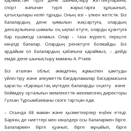
спорт жағынан түрлі жарыстарға құлшынып,
қатысқылары келіп тұрады. Оның өзі – үлкен жетістік. Біз
балалардың дене қимылын жақсартуға, олардың
денсаулығына шамалы оң ықпал етуге, оларды қуантуға
бар күшімізді саламыз. Олар – таза жүректі, періште
көңілді балалар. Олардың ренжітуге болмайды. Біз
әрдайым ол балалардың қабағына қараймыз, – дейді
емдік дене шынықтыру маманы А. Ртаев.
Біз аталған облыс әкімдігінің жұмыспен қамтуды
үйлестіру және әлеуметтік бағдарламалар басқармасына
қарасты «Қарақыстақ мүгедек балаларды оңалту және
бейімдеу орталығы» мемлекеттік мекемесінің директоры
Гүлхан Тұрсымбаеваны сөзге тартқан едік.
– Осында 68 маман және қызметкерлер еңбек етеді.
Бәрінің де ниеттері мен көңілдері осы балалармен бірге.
Балалармен бірге қуанып, бірге мұңайып, бірге