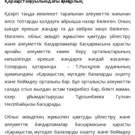
Қарақыстақ
ауылындағы
қамқорлық
Қазіргі таңда мемлекет тарапынан әлеуметтік жағынан
әлсіз топтарды қолдауға айрықша назар бөлінген. Оның
ішінде ерекше жандар ға да көбірек көңіл бөлінген.
Мәселен, облыс әкімдігі жұмыспен қамтуды үйлестіру
және әлеуметтік бағдарламалар басқармасына қарасты
арнайы әлеуметтік көмек беру орталықтарының
көпшілігінде ерекше жандарға жағдай жасалған.
Солардың қатарында – Т.Рысқұлов ауданының
аумағындағы «Қарақыстақ мүгедек балаларды оңалту
және бейімдеу орталығы бар. Бұл орталықты әлеуметтік
салада отыз жылдан астам тәжірибесі бар, білікті маман,
іскер ұйымдастырушы Тұрсынбаева Гүлхан
Несіпбайқызы басқарады.
Облыс әкімдігінің жұмыспен қамтуды үйлестіру және
әлеуметтік бағдарламалар басқармасына қарасты
«Қарақыстақ мүгедек балаларды оңалту және бейімдеу