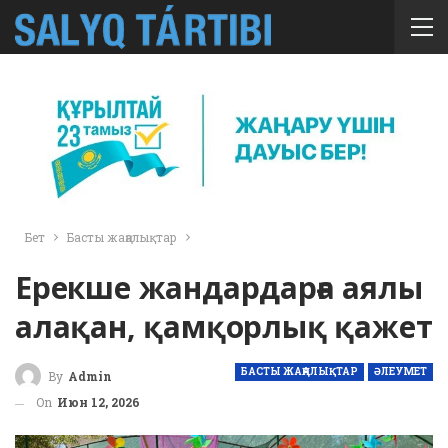
Бет
Басты жаңалықтар
Ерекше жандардарға аялы
алақан, қамқорлық қажет
БАСТЫ ЖАҢАЛЫҚТАР
ӘЛЕУМЕТ
By
Admin
On
Июн 12, 2026