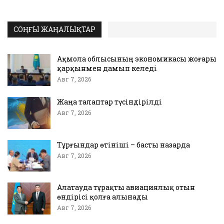
СОҢҒЫ ЖАҢАЛЫҚТАР
Ақмола облысының экономикасы жоғары
қарқынмен дамып келеді
Авг 7, 2026
Жаңа талаптар түсіндірілді
Авг 7, 2026
Тұрғындар өтініші – басты назарда
Авг 7, 2026
Алатауда тұрақты авиациялық отын
өндірісі қолға алынады
Авг 7, 2026