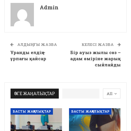
Admin
АЛДЫҢҒЫ ЖАЗБА
КЕЛЕСІ ЖАЗБА
Ұранды елдің –
Бір ауыз жылы сөз –
ұрпағы қайсар
адам өміріне жарық
сыйлайды
ӨЗГЕ ЖАҢАЛЫҚТАР
All
БАСТЫ ЖАҢАЛЫҚТАР
БАСТЫ ЖАҢАЛЫҚТАР