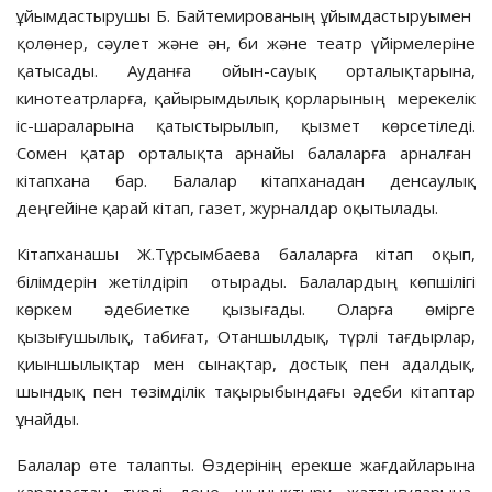
ұйымдастырушы Б. Байтемированың ұйымдастыруымен
қолөнер, сәулет және ән, би және театр үйірмелеріне
қатысады. Ауданға ойын-сауық орталықтарына,
кинотеатрларға, қайырымдылық қорларының мерекелік
іс-шараларына қатыстырылып, қызмет көрсетіледі.
Сомен қатар орталықта арнайы балаларға арналған
кітапхана бар. Балалар кітапханадан денсаулық
деңгейіне қарай кітап, газет, журналдар оқытылады.
Кітапханашы Ж.Тұрсымбаева балаларға кітап оқып,
білімдерін жетілдіріп отырады. Балалардың көпшілігі
көркем әдебиетке қызығады. Оларға өмірге
қызығушылық, табиғат, Отаншылдық, түрлі тағдырлар,
қиыншылықтар мен сынақтар, достық пен адалдық,
шындық пен төзімділік тақырыбындағы әдеби кітаптар
ұнайды.
Балалар өте талапты. Өздерінің ерекше жағдайларына
қарамастан түрлі дене шынықтыру жаттығуларына,