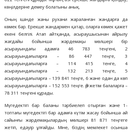
көңілдеріне демеу болатыны анық.
Оның ішінде жаны рухани жараланған жандарға да
көмек бар. Ерекше жандармен қатар, оларға көмек қажет
екені белгілі. Атап айтқанда, асыраушысынан айрылу
жағдайы бойынша жәрдемақы мөлшері бір
асырауындағы адамға 46 783 теңгені, 2
асырауындағыларға – 86 447 теңге, 3
асырауындағыларға – 114 415 тенге, 4
асырауындағыларға – 132 213 теңге, 5
асырауындағыларға – 139 841 теңге, 6 және одан да көп
асырауындағыларға – 152 553 теңге. Әр жетім балаларға –
78 311 теңгені құрады.
Мүгедектігі бар баланы тәрбиелеп отырған және 1-
топтағы мүгедектігі бар адамға күтім жасау бойынша ай
сайынғы жәрдемақылардың мөлшері 81 871 теңгеге
жетіп, едәуір ұлғайды. Міне, біздің мемлекет осынша