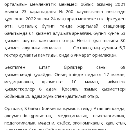
орталығы» мемлекеттік мекемесі облыс әкімінің 2021
жылғы 23 қарашадағы №260 қаулысының негізінде
құрылған. 2022 жылы 24 қаңтарда мемлекеттік тіркеуден
өтті. Орталық бүгінгі таңда жартылай стационар
бағытында 61 қызмет алушыға арналған, бүгінгі күнге 53
қызмет алушы қамтылып отыр. Негізгі қуаттылығы 80
қызмет алушыға арналған. Орталықтың аумағы 5,7
гектар аумақты қамтиды, онда 6 ғимарат орналасқан.
Бекітілген штат бірліктер саны 68
қызметкерді құрайды. Оның ішінде педагог 17 маман,
медициналық қызметте 10 маман, әкімшілік
қызметкерлер 8 адам. Қосалқы жұмыс қызметтері
бойынша 26 адам жұмыспен қамтылып отыр.
Орталық 8 бағыт бойынша жұмыс істейді. Атап айтқанда,
әлеуметтік-тұрмыстық, медициналық, психологиялық,
педагогикалық, мәдени, еңбек, экономикалық ,құқықтық
қызметтер бағыты бойынша жұмыс жүйеленген.