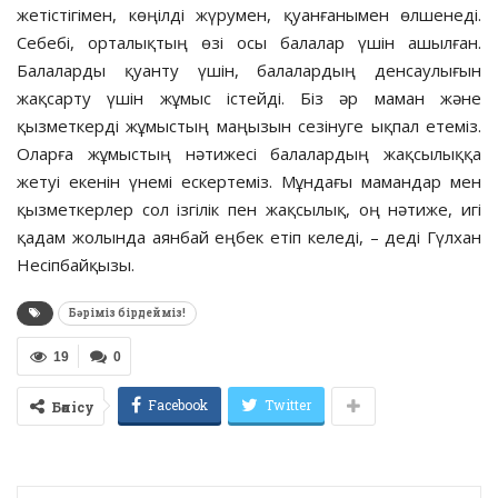
жетістігімен, көңілді жүрумен, қуанғанымен өлшенеді.
Себебі, орталықтың өзі осы балалар үшін ашылған.
Балаларды қуанту үшін, балалардың денсаулығын
жақсарту үшін жұмыс істейді. Біз әр маман және
қызметкерді жұмыстың маңызын сезінуге ықпал етеміз.
Оларға жұмыстың нәтижесі балалардың жақсылыққа
жетуі екенін үнемі ескертеміз. Мұндағы мамандар мен
қызметкерлер сол ізгілік пен жақсылық, оң нәтиже, игі
қадам жолында аянбай еңбек етіп келеді, – деді Гүлхан
Несіпбайқызы.
Бәріміз бірдейміз!
19
0
Facebook
Twitter
Бөлісу