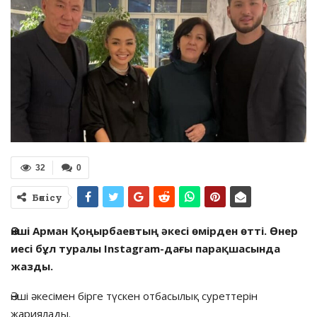
32
0
Бөлісу
Әнші Арман Қоңырбаевтың әкесі өмірден өтті. Өнер
иесі бұл туралы Instagram-дағы парақшасында
жазды.
Әнші әкесімен бірге түскен отбасылық суреттерін
жариялады.