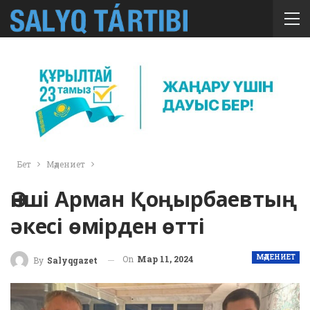
Бет
Мәдениет
Әнші Арман Қоңырбаевтың
әкесі өмірден өтті
МӘДЕНИЕТ
On
Мар 11, 2024
By
Salyqgazet