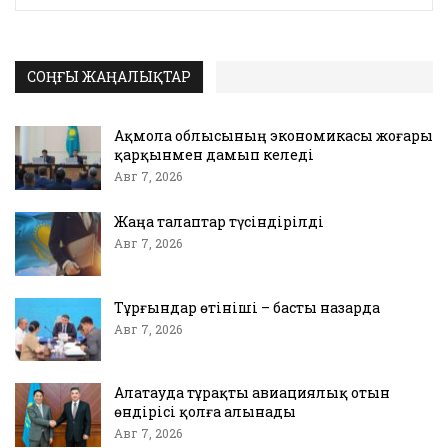
СОҢҒЫ ЖАҢАЛЫҚТАР
Ақмола облысының экономикасы жоғары
қарқынмен дамып келеді
Авг 7, 2026
Жаңа талаптар түсіндірілді
Авг 7, 2026
Тұрғындар өтініші – басты назарда
Авг 7, 2026
Алатауда тұрақты авиациялық отын
өндірісі қолға алынады
Авг 7, 2026