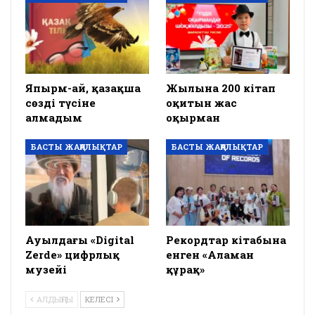
Япырм-ай, қазақша
Жылына 200 кітап
сөзді түсіне
оқитын жас
алмадым
оқырман
БАСТЫ ЖАҢАЛЫҚТАР
БАСТЫ ЖАҢАЛЫҚТАР
Ауылдағы «Digital
Рекордтар кітабына
Zerde» цифрлық
енген «Аламан
музейі
құрақ»
АЛДЫҢҒЫ
КЕЛЕСІ