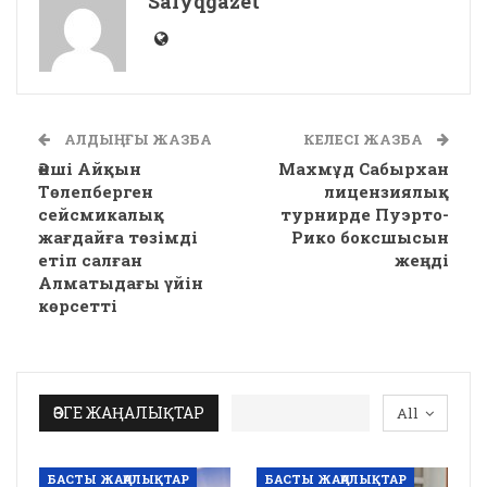
Salyqgazet
АЛДЫҢҒЫ ЖАЗБА
КЕЛЕСІ ЖАЗБА
Әнші Айқын
Махмұд Сабырхан
Төлепберген
лицензиялық
сейсмикалық
турнирде Пуэрто-
жағдайға төзімді
Рико боксшысын
етіп салған
жеңді
Алматыдағы үйін
көрсетті
ӨЗГЕ ЖАҢАЛЫҚТАР
All
БАСТЫ ЖАҢАЛЫҚТАР
БАСТЫ ЖАҢАЛЫҚТАР