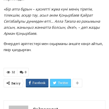
«Бір апта бұрын – қасиетті жұма күні менің тірегім,
тілекшім, асқар тау, асыл әкем Қоңырбаев Қайрат
Сегізбайұлы дүниеден өтті… Алла Тағала өз рахымына
алсын, жаныңыз жәннатта болсын, Әке!», – деп жазды
Арман Қоңырбаев.
Өнердегі әріптестері мен оқырманы әншіге көңіл айтып,
пікір қалдырған.
32
0
Facebook
Twitter
Бөлісу