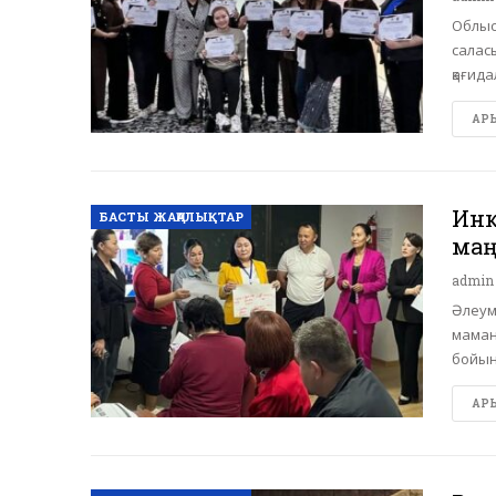
Облыс
салас
қағида
АРЫ 
Инк
БАСТЫ ЖАҢАЛЫҚТАР
маң
admi
Әлеум
маман
бойын
АРЫ 