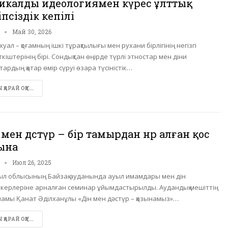
икалды идеологиямен күрес ұлттық
іпсіздік кепілі
n
Май 30, 2026
хуал – қоғамның ішкі тұрақтылығы мен рухани бірлігінің негізгі
кіштерінің бірі. Сондықтан өңірде түрлі этностар мен діни
ардың қатар өмір сүруі өзара түсіністік…
ҚАРАЙ ОҚУ...
 мен дәстүр – бір тамырдан нәр алған қос
ына
n
Июл 26, 2025
л облысының Байзақ ауданында ауыл имамдары мен дін
ткерлеріне арналған семинар ұйымдастырылды. Аудандық мешіттің
мамы Қанат Әділханұлы «Дін мен дәстүр – қазынамыз»…
ҚАРАЙ ОҚУ...