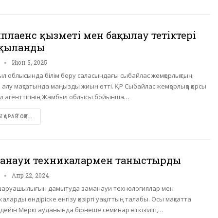
плаенс қызметі мен бақылау тетіктері
қыланды
n
Июн 5, 2025
л облысында білім беру саласындағы сыбайлас жемқорлықтың
 алу мақсатында маңызды жиын өтті. ҚР Сыбайлас жемқорлыққа қарсы
мыл агенттігінің Жамбыл облысы бойынша…
ҚАРАЙ ОҚУ...
анауи техникалармен таныстырды
n
Апр 22, 2024
аруашылығын дамытуда заманауи технологиялар мен
аларды өндіріске енгізу қазіргі уақыттың талабы. Осы мақсатта
 дейін Меркі ауданында бірнеше семинар өткізіліп,…