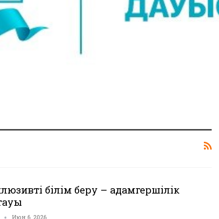
люзивті білім беру – адамгершілік
тауы
n
Июн 6, 2026