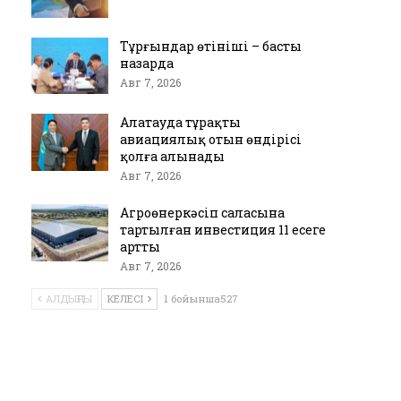
Тұрғындар өтініші – басты
назарда
Авг 7, 2026
Алатауда тұрақты
авиациялық отын өндірісі
қолға алынады
Авг 7, 2026
Агроөнеркәсіп саласына
тартылған инвестиция 11 есеге
артты
Авг 7, 2026
АЛДЫҢҒЫ
КЕЛЕСІ
1 бойынша527