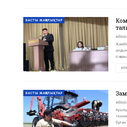
Ком
БАСТЫ ЖАҢАЛЫҚТАР
тал
admi
Жамбы
алдын
іс-қи
АРЫ 
Зам
БАСТЫ ЖАҢАЛЫҚТАР
admi
Ауылш
техник
бұған