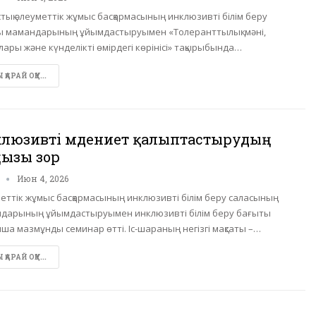
тық әлеуметтік жұмыс басқармасының инклюзивті білім беру
ы мамандарының ұйымдастыруымен «Толеранттылық: мәні,
лары және күнделікті өмірдегі көрінісі» тақырыбында…
ҚАРАЙ ОҚУ...
люзивті мәдениет қалыптастырудың
ызы зор
n
Июн 4, 2026
еттік жұмыс басқармасының инклюзивті білім беру саласының
дарының ұйымдастыруымен инклюзивті білім беру бағыты
ша мазмұнды семинар өтті. Іс-шараның негізгі мақсаты –…
ҚАРАЙ ОҚУ...