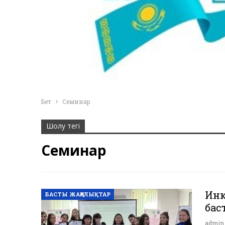
Бет
Семинар
Шолу тегі
Семинар
Инк
БАСТЫ ЖАҢАЛЫҚТАР
бас
admi