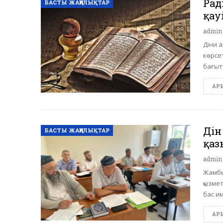
Рад
БАСТЫ ЖАҢАЛЫҚТАР
қау
admi
Діни а
көрсет
бағытт
АРЫ 
Дін
БАСТЫ ЖАҢАЛЫҚТАР
қаз
admi
Жамбы
қызме
бас и
АРЫ 