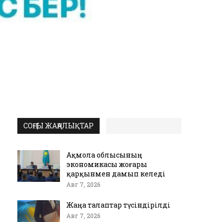
СОҢҒЫ ЖАҢАЛЫҚТАР
Ақмола облысының
экономикасы жоғары
қарқынмен дамып келеді
Авг 7, 2026
Жаңа талаптар түсіндірілді
Авг 7, 2026