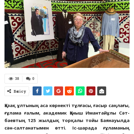
38
0
Бөлісу
азақ ұлтының аса көрнекті тұлғасы, ғасыр саңлағы,
Қ
ғұлама ғалым, академик Қаныш Имантайұлы Сәт­
баевтың 125 жылдық торқалы тойы Баянауылда
сән-салта­натымен өтті. Іс-шарада ғұламаның