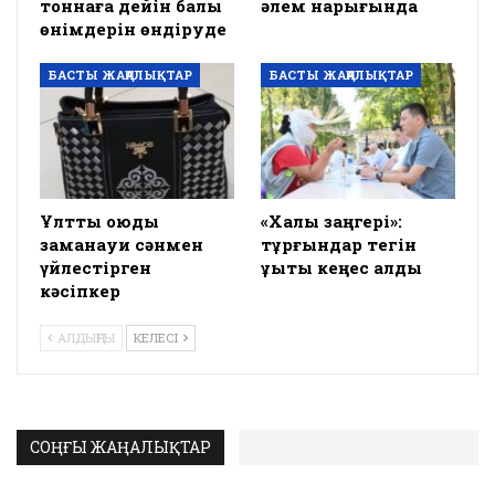
тоннаға дейін балық
әлем нарығында
өнімдерін өндіруде
БАСТЫ ЖАҢАЛЫҚТАР
БАСТЫ ЖАҢАЛЫҚТАР
Ұлттық оюды
«Халық заңгері»:
заманауи сәнмен
тұрғындар тегін
үйлестірген
құқықтық кеңес алды
кәсіпкер
АЛДЫҢҒЫ
КЕЛЕСІ
СОҢҒЫ ЖАҢАЛЫҚТАР