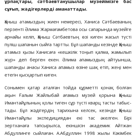
ұрпақтары, сәтбаев­танушылар музейімізге бас
сұғып, жәдігерлерді аманаттады.
Қаныш атамыздың жиен не­мересі, Ханиса Сәт­баеваның
перзенті Әлима Жармағамбетова осы сапарында музейге
арнайы келіп, Қаныш Сәтбаевтың өзі киген жасыл түсті
пүліш шапанын сыйға тартты. Бұл шапанды кезінде Қаныш
атамыз қызы Ханисаға «кешкілік то­ңып қалма, жамылып
жүр» деп берген екен. Әлима апамыздың айтуынша,
шапанды анасы Ханиса апамыз өзіне шақ етіп, жеңі мен
етегін қысқартып киген.
Сонымен қатар аталған тойда құрметті қонақ болған
ақын Ғалым Жайлыбай аға­мыз музей қорына Қаныш
Имантайұлының қолы тиген сұр түсті кварц тасты табыс­
тады. Бұл жәдігердің тарихына келсек, кезінде Қаныш
Имантайұлы экспедициядан екі тас әкелген. Бірі
зертханаға тапсырылса, екіншісін академик Айтжан
Абдуллинге сыйлаған. А.Абдуллин 1998 жылы Кәкімбек