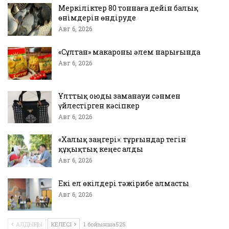
Меркіліктер 80 тоннаға дейін балық
өнімдерін өндіруде
Авг 6, 2026
«Сұлтан» макароны әлем нарығында
Авг 6, 2026
Ұлттық оюды заманауи сәнмен
үйлестірген кәсіпкер
Авг 6, 2026
«Халық заңгері»: тұрғындар тегін
құқықтық кеңес алды
Авг 6, 2026
Екі ел өкілдері тәжірибе алмасты
Авг 6, 2026
АЛДЫҢҒЫ
КЕЛЕСІ
1 бойынша525