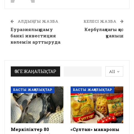
АЛДЫҢҒЫ ЖАЗБА
КЕЛЕСІ ЖАЗБА
Еуразиялық даму
Кербұлақтағы қос
банкі инвестиция
қуаныш
көлемін арттыруда
ӨЗГЕ ЖАҢАЛЫҚТАР
All
БАСТЫ ЖАҢАЛЫҚТАР
БАСТЫ ЖАҢАЛЫҚТАР
Меркіліктер 80
«Сұлтан» макароны