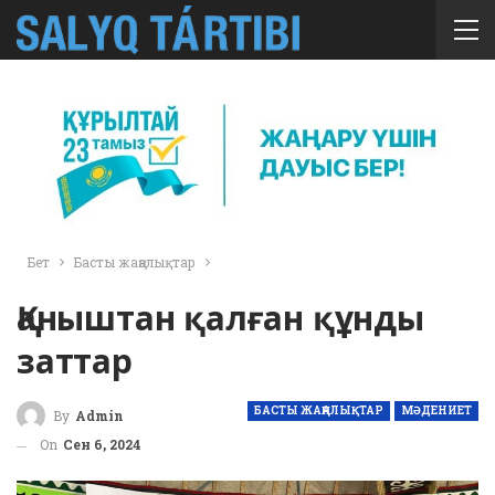
Бет
Басты жаңалықтар
Қаныштан қалған құнды
заттар
БАСТЫ ЖАҢАЛЫҚТАР
МӘДЕНИЕТ
By
Admin
On
Сен 6, 2024