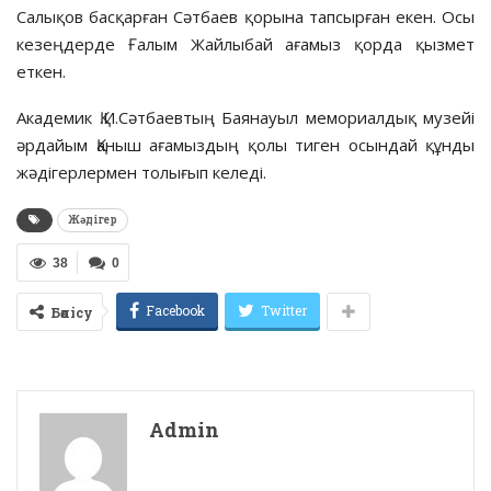
Салықов бас­­қарған Сәтбаев қорына тапсыр­ған екен. Осы
кезең­дерде Ғалым Жай­лыбай аға­мыз қорда қызмет
еткен.
Академик Қ.И.Сәтбаевтың Баянауыл мемориалдық му­зейі
әрдайым Қаныш аға­мыз­дың қолы тиген осындай құн­ды
жәдігерлермен толығып келеді.
Жәдігер
38
0
Facebook
Twitter
Бөлісу
Admin