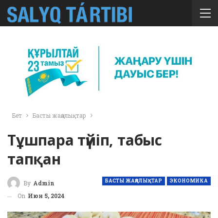
Бет
Басты жаңалықтар
Тұшпара түйіп, табыс
тапқан
БАСТЫ ЖАҢАЛЫҚТАР
ЭКОНОМИКА
By
Admin
On
Июн 5, 2024