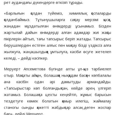
рет аудандағы дүкендерге өткізіп тұрады.
«Барлығын қолдан түйеміз, химиялық қоспаларды
қолданбаймыз. Тұтынушыларға сақтау мерзімі қысқа,
жаңадан мұздатылған өнімдерді ұсынамыз. Бізден
жартылай дайын өнімдерді алған адамдар жиі жақсы
пікірлерін айтып, тағы тапсырыс беріп жатады. Тапсырыс
берушілерден естіген алғыс пен мақтау бізді үздіксіз алға
жылжуға, жаңашылдыққа ұмтылуға, кәсіби өсуге жетелеп
келеді, – дейді кәсіпкер.
Меруерт Апсеметова бүгінде алты ұл-қыз тәрбиелеп
отыр. Мақсаты айқын, болашаққа нық қадам басқан көпбалалы
ана кәсібін одан әрі дамытуды армандайды.
«Тапсырыстар көп болғандықтан, кейде әрең үлгеріп
жатамыз. Болашақта цехты кеңейтіп, жұмыс барысын
тездетуге көмек болатын қамыр илегіш, жаймалау
станогы сынды қажетті жабдықтар алсақ деген жоспар
бар», дейді Меруерт.