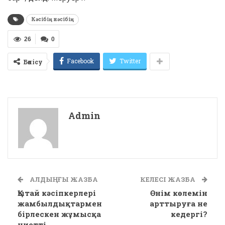
Кәсібің нәсібің
26
0
Facebook
Twitter
Бөлісу
Admin
АЛДЫҢҒЫ ЖАЗБА
КЕЛЕСІ ЖАЗБА
Қытай кәсіпкерлері
Өнім көлемін
жамбылдықтармен
арттыруға не
бірлескен жұмысқа
кедергі?
ниетті