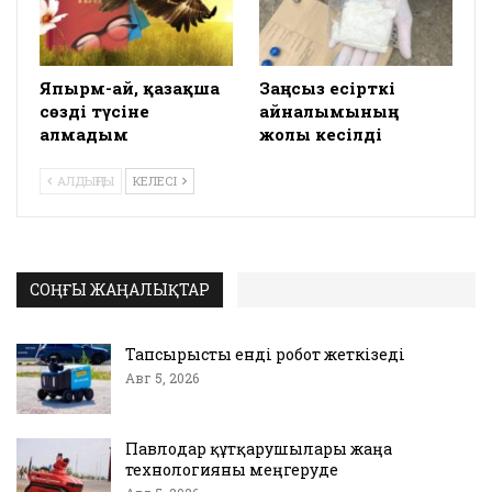
Япырм-ай, қазақша
Заңсыз есірткі
сөзді түсіне
айналымының
алмадым
жолы кесілді
АЛДЫҢҒЫ
КЕЛЕСІ
СОҢҒЫ ЖАҢАЛЫҚТАР
Тапсырысты енді робот жеткізеді
Авг 5, 2026
Павлодар құтқарушылары жаңа
технологияны меңгеруде