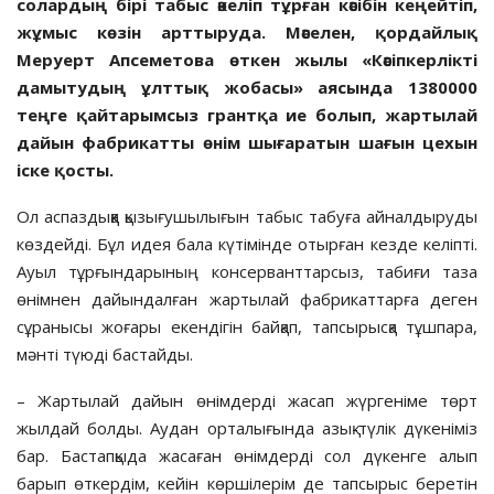
солардың бірі табыс әкеліп тұрған кәсібін кеңейтіп,
жұмыс көзін арттыруда. Мәселен, қордайлық
Меруерт Апсеметова өткен жылы «Кәсіпкерлікті
дамытудың ұлттық жобасы» аясында 1380000
теңге қайтарымсыз грантқа ие болып, жартылай
дайын фабрикатты өнім шығаратын шағын цехын
іске қосты.
Ол аспаздыққа қызығушылығын табыс табуға айналдыруды
көздейді. Бұл идея бала күтімінде отырған кезде келіпті.
Ауыл тұрғындарының консерванттарсыз, табиғи таза
өнімнен дайындалған жартылай фабрикаттарға деген
сұранысы жоғары екендігін байқап, тапсырысқа тұшпара,
мәнті түюді бастайды.
– Жартылай дайын өнімдерді жасап жүргеніме төрт
жылдай болды. Аудан орталығында азық-түлік дүкеніміз
бар. Бастапқыда жасаған өнімдерді сол дүкенге алып
барып өткердім, кейін көршілерім де тапсырыс беретін