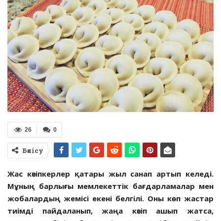
26
0
Бөлісу
Жас кәсіпкерлер қатары жыл санап артып келеді.
Мұның барлығы мемлекеттік бағдарламалар мен
жобалардың жемісі екені белгілі. Оны көп жастар
тиімді пайдаланып, жаңа кәсіп ашып жатса,