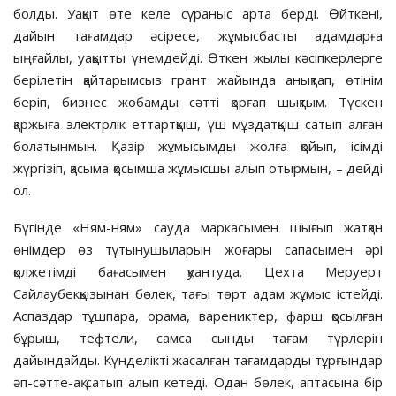
болды. Уақыт өте келе сұраныс арта берді. Өйткені,
дайын тағамдар әсіресе, жұмысбасты адамдарға
ыңғайлы, уақытты үнемдейді. Өткен жылы кәсіпкерлерге
берілетін қайтарымсыз грант жайында анықтап, өтінім
беріп, бизнес жобамды сәтті қорғап шықтым. Түскен
қаржыға электрлік еттартқыш, үш мұздатқыш сатып алған
болатынмын. Қазір жұмысымды жолға қойып, ісімді
жүргізіп, қасыма қосымша жұмысшы алып отырмын, – дейді
ол.
Бүгінде «Ням-ням» сауда маркасымен шығып жатқан
өнімдер өз тұтынушыларын жоғары сапасымен әрі
қолжетімді бағасымен қуантуда. Цехта Меруерт
Сайлаубекқызынан бөлек, тағы төрт адам жұмыс істейді.
Аспаздар тұшпара, орама, варениктер, фарш қосылған
бұрыш, тефтели, самса сынды тағам түрлерін
дайындайды. Күнделікті жасалған тағамдарды тұрғындар
әп-сәтте-ақ сатып алып кетеді. Одан бөлек, аптасына бір