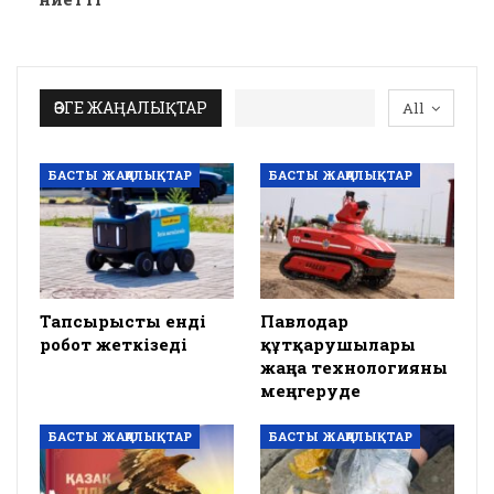
ӨЗГЕ ЖАҢАЛЫҚТАР
All
БАСТЫ ЖАҢАЛЫҚТАР
БАСТЫ ЖАҢАЛЫҚТАР
Тапсырысты енді
Павлодар
робот жеткізеді
құтқарушылары
жаңа технологияны
меңгеруде
БАСТЫ ЖАҢАЛЫҚТАР
БАСТЫ ЖАҢАЛЫҚТАР