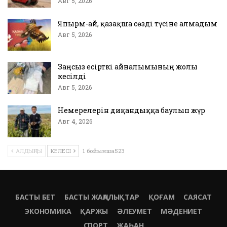
Авг 5, 2026
Япырм-ай, қазақша сөзді түсіне алмадым
Авг 5, 2026
Заңсыз есірткі айналымының жолы
кесілді
Авг 5, 2026
Немерелерін диқандыққа баулып жүр
Авг 4, 2026
АЛДЫҢҒЫ
КЕЛЕСІ
1 бойынша523
БАСТЫ БЕТ
БАСТЫ ЖАҢАЛЫҚТАР
ҚОҒАМ
САЯСАТ
ЭКОНОМИКА
ҚАРЖЫ
ӘЛЕУМЕТ
МӘДЕНИЕТ
СПОРТ
ЖАҺАН