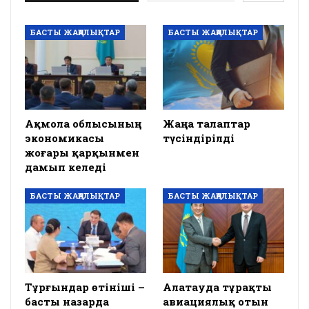
БАСТЫ ЖАҢАЛЫҚТАР
БАСТЫ ЖАҢАЛЫҚТАР
Ақмола облысының
Жаңа талаптар
экономикасы
түсіндірілді
жоғары қарқынмен
дамып келеді
БАСТЫ ЖАҢАЛЫҚТАР
БАСТЫ ЖАҢАЛЫҚТАР
Тұрғындар өтініші –
Алатауда тұрақты
басты назарда
авиациялық отын