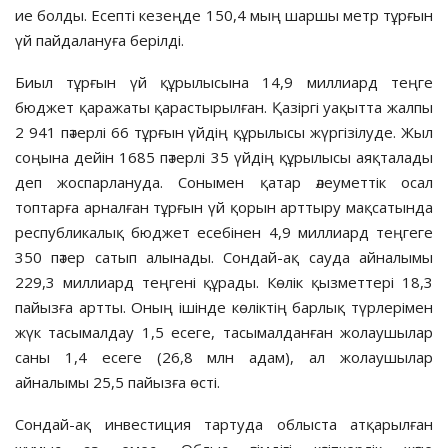
ие болды. Есепті кезеңде 150,4 мың шаршы метр тұрғын
үй пайдалануға берілді.
Биыл тұрғын үй құрылысына 14,9 миллиард теңге
бюджет қаражаты қарастырылған. Қазіргі уақытта жалпы
2 941 пәтерлі 66 тұрғын үйдің құрылысы жүргізілуде. Жыл
соңына дейін 1685 пәтерлі 35 үйдің құрылысы аяқталады
деп жоспарлануда. Сонымен қатар әлеуметтік осал
топтарға арналған тұрғын үй қорын арттыру мақсатында
республикалық бюджет есебінен 4,9 миллиард теңгеге
350 пәтер сатып алынады. Сондай-ақ сауда айналымы
229,3 миллиард теңгені құрады. Көлік қызметтері 18,3
пайызға артты. Оның ішінде көліктің барлық түрлерімен
жүк тасымалдау 1,5 есеге, тасымалданған жолаушылар
саны 1,4 есеге (26,8 млн адам), ал жолаушылар
айналымы 25,5 пайызға өсті.
Сондай-ақ инвестиция тартуда облыста атқарылған