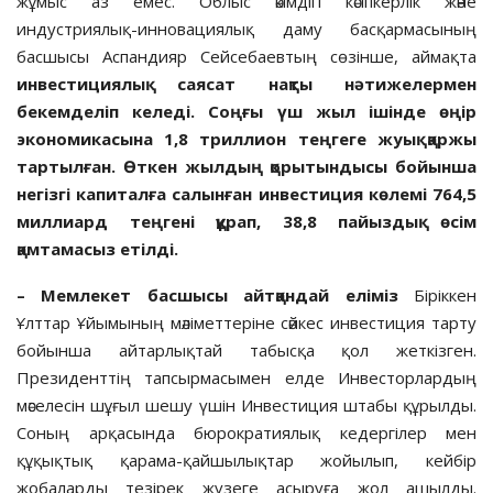
жұмыс аз емес. Облыс әкімдігі кәсіпкерлік және
индустриялық-инновациялық даму басқармасының
басшысы Аспандияр Сейсебаевтың сөзінше, аймақта
инвестициялық саясат нақты нәтижелермен
бекемделіп келеді. Соңғы үш жыл ішінде өңір
экономикасына 1,8 триллион теңгеге жуық қаржы
тартылған. Өткен жылдың қорытындысы бойынша
негізгі капиталға салынған инвестиция көлемі 764,5
миллиард теңгені құрап, 38,8 пайыздық өсім
қамтамасыз етілді.
– Мемлекет басшысы айтқандай еліміз
Біріккен
Ұлттар Ұйымының мәліметтеріне сәйкес инвестиция тарту
бойынша айтарлықтай табысқа қол жеткізген.
Президенттің тапсырмасымен елде Инвесторлардың
мәселесін шұғыл шешу үшін Инвестиция штабы құрылды.
Соның арқасында бюрократиялық кедергілер мен
құқықтық қарама-қайшылықтар жойылып, кейбір
жобаларды тезірек жүзеге асыруға жол ашылды.