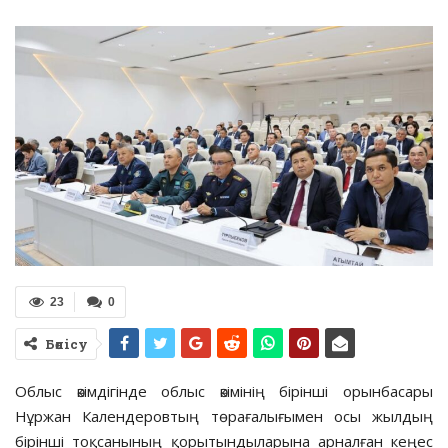
23
0
Бөлісу
Облыс әкімдігінде облыс әкімінің бірінші орынбасары
Нұржан Календеровтың төрағалығымен осы жылдың
бірінші тоқсанының қорытындыларына арналған кеңес