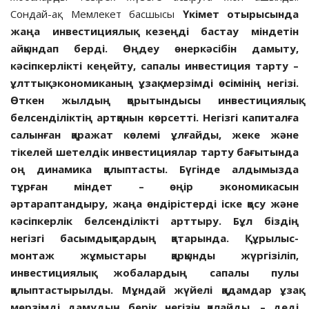
Сондай-ақ Мемлекет басшысы
Үкімет отырысында
жаңа инвестициялық кезеңді бастау міндетін
айқындап берді. Өңдеу өнеркәсібін дамыту,
кәсіпкерлікті кеңейту, сапалы инвестиция тарту –
ұлттық экономиканың ұзақ мерзімді өсімінің негізі.
Өткен жылдың қорытындысы инвестициялық
белсенділіктің артқанын көрсетті. Негізгі капиталға
салынған қаражат көлемі ұлғайды, жеке және
тікелей шетелдік инвестициялар тарту бағытында
оң динамика қалыптасты. Бүгінде алдымызда
тұрған міндет – өңір экономикасын
әртараптандыру, жаңа өндірістерді іске қосу және
кәсіпкерлік белсенділікті арттыру.
Бұл біздің
негізгі басымдықтардың қатарында. Құрылыс-
монтаж жұмыстары қарқынды жүргізіліп,
инвестициялық жобалардың сапалы пулы
қалыптастырылды. Мұндай жүйелі қадамдар ұзақ
мерзімді дамудың берік негізін қалайды, – деді