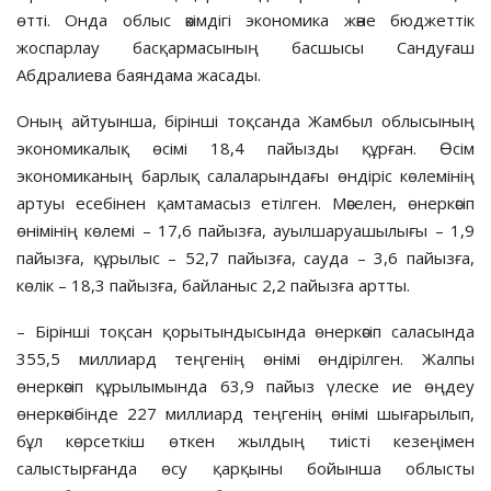
өтті. Онда облыс әкімдігі экономика және бюджеттік
жоспарлау басқармасының басшысы Сандуғаш
Абдралиева баяндама жасады.
Оның айтуынша, бірінші тоқсанда Жамбыл облысының
экономикалық өсімі 18,4 пайызды құрған. Өсім
экономиканың барлық салаларындағы өндіріс көлемінің
артуы есебінен қамтамасыз етілген. Мәселен, өнеркәсіп
өнімінің көлемі – 17,6 пайызға, ауылшаруашылығы – 1,9
пайызға, құрылыс – 52,7 пайызға, сауда – 3,6 пайызға,
көлік – 18,3 пайызға, байланыс 2,2 пайызға артты.
– Бірінші тоқсан қорытындысында өнеркәсіп саласында
355,5 миллиард теңгенің өнімі өндірілген. Жалпы
өнеркәсіп құрылымында 63,9 пайыз үлеске ие өңдеу
өнеркәсібінде 227 миллиард теңгенің өнімі шығарылып,
бұл көрсеткіш өткен жылдың тиісті кезеңімен
салыстырғанда өсу қарқыны бойынша облысты