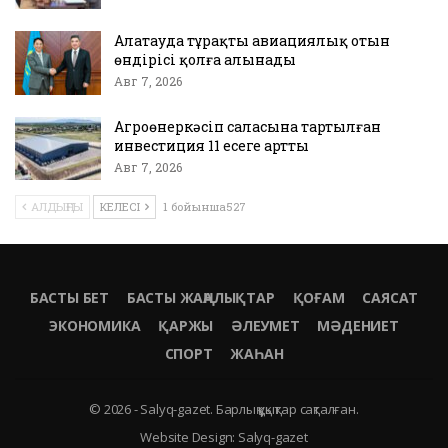
Алатауда тұрақты авиациялық отын
өндірісі қолға алынады
Авг 7, 2026
Агроөнеркәсіп саласына тартылған
инвестиция 11 есеге артты
Авг 7, 2026
АЛДЫҢҒЫ
КЕЛЕСІ
1 бойынша527
БАСТЫ БЕТ
БАСТЫ ЖАҢАЛЫҚТАР
ҚОҒАМ
САЯСАТ
ЭКОНОМИКА
ҚАРЖЫ
ӘЛЕУМЕТ
МӘДЕНИЕТ
СПОРТ
ЖАҺАН
© 2026 - Salyq-gazet. Барлық құқықтар сақталған.
Website Design:
Salyq-gazet