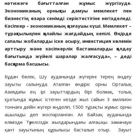
нәтижеге бағытталған жұмыс жүргізуде.
Экономиканың орнықты дамуы мемлекет пен
бизнестің өзара сенімді серіктестігіне негізделеді.
Кәсіпкер – экономиканың қозғаушы күші. Мемлекет –
тұрақтылық пен қолайлы жағдайдың кепілі. Өңірде
сапалы жобаларды іске асыру, инвестиция көлемін
арттыру және кәсіпкерлік бастамаларды қолдау
бағытында жүйелі шаралар жалғасуда», – деді
басқарма басшысы.
Бұдан бөлек, Шу ауданында жүгеріні терең өңдеу
зауыты салынуда. Аталған өндіріс орны Орталық
Азиядағы ең ірі зауыттардың бірі болмақ, толық
қуатында жұмыс істеген кезде жыл сайын 3 миллион
тоннаға дейін жүгері өңделіп, 1500 тұрақты жұмыс орны
ашылады деп жоспарланған. Ал Байзақ ауданында
елімізде Тәуелсіздік жылдарындағы алғашқы заманауи
қант зауытының құрылысы басталып отыр. Зауыт