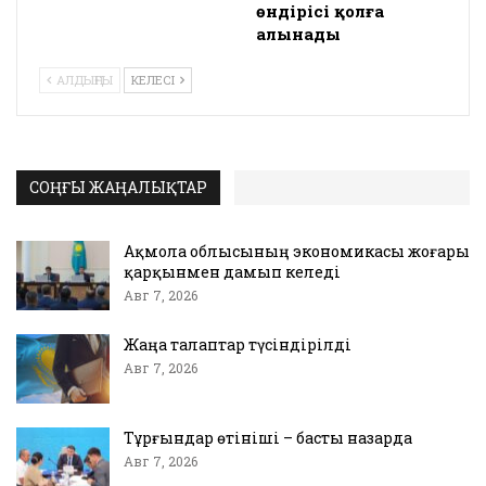
өндірісі қолға
алынады
АЛДЫҢҒЫ
КЕЛЕСІ
СОҢҒЫ ЖАҢАЛЫҚТАР
Ақмола облысының экономикасы жоғары
қарқынмен дамып келеді
Авг 7, 2026
Жаңа талаптар түсіндірілді
Авг 7, 2026
Тұрғындар өтініші – басты назарда
Авг 7, 2026