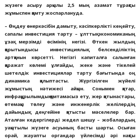
жүзеге асыру арқылы 2,5 мың азамат тұрақты
жұмыспен қамту жоспарлануда.
– Өңдеу өнеркәсібін дамыту, кәсіпкерлікті кеңейту,
сапалы инвестиция тарту – ұлттық экономиканың
ұзақ мерзімді өсімінің негізі. Өткен жылдың
қорытындысы инвестициялық белсенділіктің
артқанын көрсетті. Негізгі капиталға салынған
қаражат көлемі ұлғайды, жеке және тікелей
шетелдік инвестициялар тарту бағытында оң
динамика қалыптасты. Жүргізілген жүйелі
жұмыстың нәтижесі айқын. Сонымен қатар,
инфрақұрылымдық қамтамасыз ету, жер қатынастары,
өтемақы төлеу және инженерлік желілердің
дайындық деңгейіне қатысты мәселелер бар.
Аталған кедергілерді жедел шешу – жобалардың
уақытылы жүзеге асуының басты шарты. Осыған
орай, жауапты органдар үйлесімді әрі нақты