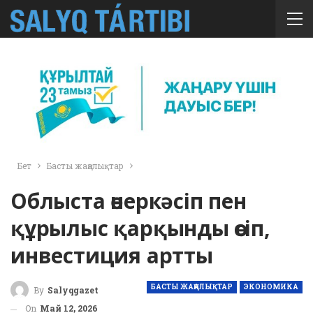
Бет
Басты жаңалықтар
Облыста өнеркәсіп пен
құрылыс қарқынды өсіп,
инвестиция артты
БАСТЫ ЖАҢАЛЫҚТАР
ЭКОНОМИКА
By
Salyqgazet
On
Май 12, 2026