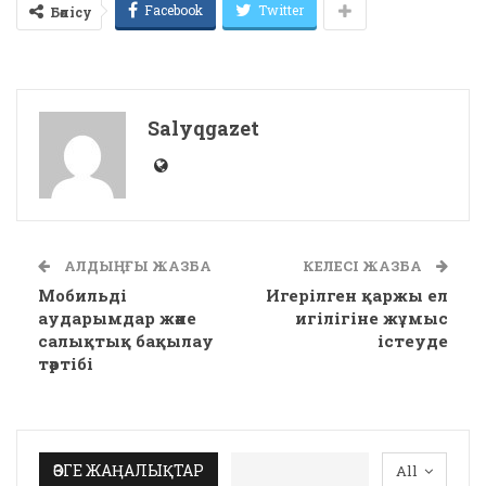
Facebook
Twitter
Бөлісу
Salyqgazet
АЛДЫҢҒЫ ЖАЗБА
КЕЛЕСІ ЖАЗБА
Мобильді
Игерілген қаржы ел
аударымдар және
игілігіне жұмыс
салықтық бақылау
істеуде
тәртібі
ӨЗГЕ ЖАҢАЛЫҚТАР
All