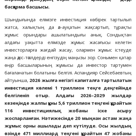
басқарма басшысы.
Шындығында елімізге инвестиция көбірек тартылып
жатса, халықтың да әл-ауқатын жақсартып, тұрақты
жұмыс орындары ашылатындығы анық. Сондықтан
алдағы уақытта елімізде жұмыс жасағысы келетін
инвесторларға жағдай жасау, олармен жұмыс істеуде
жаңа әдіс-тәсілдерді енгізудің маңызы зор. Сонымен қатар
өңір басшыларының жұмысы да инвестор тартумен
бағаланатын болатыны белгілі. Аспандияр Сейсебаевтың
айтуынша,
2026 жылға негізгі капиталға тартылатын
инвестиция көлемі 1 триллион теңге деңгейінде
белгіленіп отыр. Алдағы 2026–2029 жылдар
кезеңінде жалпы құны 5,6 триллион теңгені құрайтын
116 инвестициялық жобаны іске асыру
жоспарланған. Нәтижесінде 20 мыңнан астам жаңа
жұмыс орны ашылады деп күтілуде. Осы жылдың
өзінде 471 миллиард теңгені құрайтын 47 жобаны