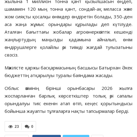
жылына 1 миллион тонна қант қызылшасын өңдеп,
шамамен 120 мың тонна қант, сондай-ақ меласса және
жом сияқты қосалқы өнімдер өндіретін болады, 350-ден
аса жаңа жұмыс орындары құрылады деп күтілуде.
Аталған бағыттағы жобалар агроөнеркәсіптік кешенді
жаңғыртудың маңызды қадамына айналып, өнім
өндірушілерге қолайлы әрі тиімді жағдай туғызатыны
сөзсіз.
Мәжілісте қаржы басқармасының басшысы Батырхан Әкек
бюджеттің атқарылуы туралы баяндама жасады.
Облыс әкімінің бірінші орынбасары 2026 жылға
жоспарланған барлық көрсеткіштер толық әрі сапалы
орындалуы тиіс екенін атап өтіп, кеңес қорытындысы
бойынша жауапты тұлғаларға нақты тапсырмалар берді.
23
0