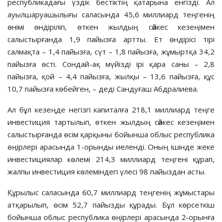
республикадағы үздік бестіктің қатарына енгізді. Ал
ауылшаруашылығы саласында 45,6 миллиард теңгенің
өнімі өндіріліп, өткен жылдың сәйкес кезеңімен
салыстырғанда 1,9 пайызға артты. Ет өндірісі тірі
салмақта – 1,4 пайызға, сүт – 1,8 пайызға, жұмыртқа 34,2
пайызға өсті. Сондай-ақ мүйізді ірі қара саны – 2,8
пайызға, қой – 4,4 пайызға, жылқы – 13,6 пайызға, құс
10,7 пайызға көбейген, – деді Сандуғаш Абдралиева.
Ал бұл кезеңде негізгі капиталға 218,1 миллиард теңге
инвестиция тартылып, өткен жылдың сәйкес кезеңімен
салыстырғанда өсім қарқыны бойынша облыс республика
өңірлері арасында 1-орынды иеленді. Оның ішінде жеке
инвестициялар көлемі 214,3 миллиард теңгені құрап,
жалпы инвестиция көлеміндегі үлесі 98 пайыздан асты.
Құрылыс саласында 60,7 миллиард теңгенің жұмыстары
атқарылып, өсім 52,7 пайызды құрады. Бұл көрсеткіш
бойынша облыс республика өңірлері арасында 2-орынға