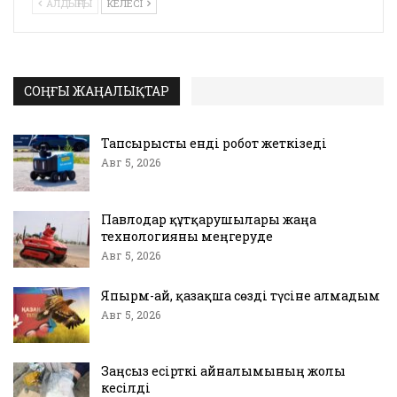
АЛДЫҢҒЫ
КЕЛЕСІ
СОҢҒЫ ЖАҢАЛЫҚТАР
Тапсырысты енді робот жеткізеді
Авг 5, 2026
Павлодар құтқарушылары жаңа
технологияны меңгеруде
Авг 5, 2026
Япырм-ай, қазақша сөзді түсіне алмадым
Авг 5, 2026
Заңсыз есірткі айналымының жолы
кесілді