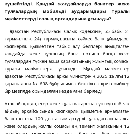
күшейтілді. Қандай жағдайларда банктер жеке
тұлғалардың мобильді аударымдары туралы
мәліметтерді салық органдарына ұсынады?
– Қазақстан Республикасы Салық кодексінің 55-бабы 2-
тармағының 24) тармақшасына сәйкес банк ұйымдары
кәсіпкерлік қызметтен табыс алу белгілері анықталған
жағдайда жеке тұлғаның банк шотына басқа жеке
тұлғалардан түскен ақша қаражатының жиынтық сомасы
туралы мәліметтерді ұсынады. Мұндай мәліметтер
Қазақстан Республикасы Қаржы министрінің 2025 жылғы 12
қарашадағы № 698 бұйрығымен бекітілген критерийлер
бір мезгілде орындалған кезде ғана беріледі.
Атап айтқанда, егер жеке тұлға қатарынан үш күнтізбелік
айдың әрқайсысында кәсіпкерлік қызметке арналмаған
банк шотына 100-ден астам әртүрлі тұлғадан ақша алса
және олардың жалпы сомасы ең төменгі жалақының 12
еселенген мөлшерінен асса, банктер бұл туралы