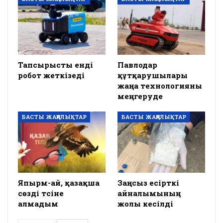
Тапсырысты енді
Павлодар
робот жеткізеді
құтқарушылары
жаңа технологияны
меңгеруде
БАСТЫ ЖАҢАЛЫҚТАР
БАСТЫ ЖАҢАЛЫҚТАР
Япырм-ай, қазақша
Заңсыз есірткі
сөзді түсіне
айналымының
алмадым
жолы кесілді