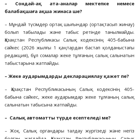
– Сондай-ақ
ата-аналар мектепке немесе
балабақшаға ақша жинаса ше?
– Мұндай түсімдер ортақ шығындар (ортақтасып жинау)
болып табылады және табыс ретінде танылмайды.
Қазақстан Республикасы Салық кодексінің 405-бабына
сәйкес (2026 жылғы 1 қаңтардан бастап қолданыстағы
редакция), бұл сомалар жеке тұлғаның салық салынатын
табыстарына жатпайды.
–
Жеке аударымдарды декларациялау қажет пе?
– Қазақстан Республикасының Салық кодексінің 405-
бабына сәйкес, жеке аударымдар жеке тұлғаның салық
салынатын табысына жатпайды.
–
Салық автоматты түрде есептеледі ме?
– Жоқ. Салық органдары талдау жүргізеді және негіз
болған жағдайда Қазақстан Республикасының Салық