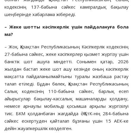
кодексінің 137-бабына сәйкес камералдық бақылау
шеңберінде хабарлама жібереді.
– Жеке шотты кәсіпкерлік үшін пайдалануға бола
ма?
– Жоқ. Қазақстан Республикасының Кәсіпкерлік кодексінің
27-бабына сәйкес, жеке кәсіпкерлер қызмет жүргізу үшін
банктік шот ашуға міндетті. Сонымен қатар, 2026
жылдан бастап жеке шот ашу кезінде оның кәсіпкерлік
мақсатта пайдаланылмайтыны туралы жазбаша растау
талап етіледі. Бұдан бөлек, Қазақстан Республикасының
Салық кодексінің 110-бабына сәйкес, барлық есеп
айырысулар бақылау-кассалық машиналарды қолдану,
немесе арнаулы мобильді қосымша арқылы жүргізілуі
тиіс. БКМ қолданбаған жағдайда ӘҚБтК-нің 284-бабына
сәйкес ескертуден қайталап бұзғаны үшін 15 АЕК-ке
дейін жауапкершілік көзделген.