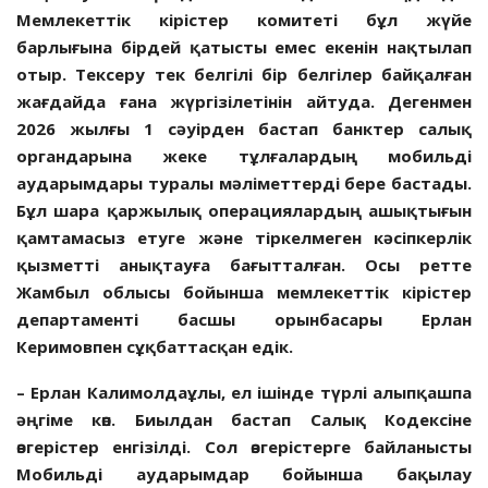
Мемлекеттік кірістер комитеті бұл жүйе
барлығына бірдей қатысты емес екенін нақтылап
отыр. Тексеру тек белгілі бір белгілер байқалған
жағдайда ғана жүргізілетінін айтуда. Дегенмен
2026 жылғы 1 сәуірден бастап банктер салық
органдарына жеке тұлғалардың мобильді
аударымдары туралы мәліметтерді бере бастады.
Бұл шара қаржылық операциялардың ашықтығын
қамтамасыз етуге және тіркелмеген кәсіпкерлік
қызметті анықтауға бағытталған. Осы ретте
Жамбыл облысы бойынша мемлекеттік кірістер
департаменті басшы орынбасары Ерлан
Керимовпен сұқбаттасқан едік.
– Ерлан Калимолдаұлы, ел ішінде түрлі алыпқашпа
әңгіме көп. Биылдан бастап Салық Кодексіне
өзгерістер енгізілді. Сол өзгерістерге байланысты
Мобильді аударымдар бойынша бақылау