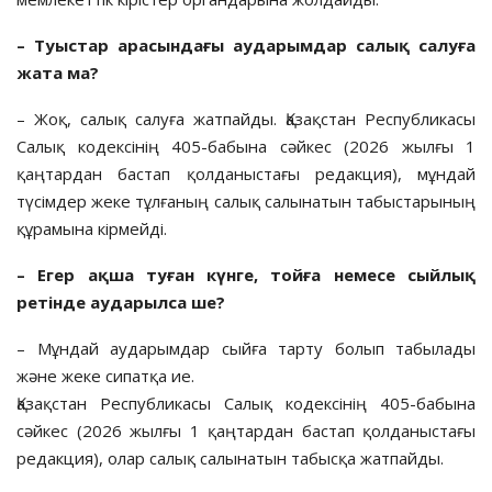
– Туыстар арасындағы аударымдар салық салуға
жата ма?
– Жоқ, салық салуға жатпайды. Қазақстан Республикасы
Салық кодексінің 405-бабына сәйкес (2026 жылғы 1
қаңтардан бастап қолданыстағы редакция), мұндай
түсімдер жеке тұлғаның салық салынатын табыстарының
құрамына кірмейді.
– Егер ақша туған күнге, тойға немесе сыйлық
ретінде аударылса ше?
– Мұндай аударымдар сыйға тарту болып табылады
және жеке сипатқа ие.
Қазақстан Республикасы Салық кодексінің 405-бабына
сәйкес (2026 жылғы 1 қаңтардан бастап қолданыстағы
редакция), олар салық салынатын табысқа жатпайды.