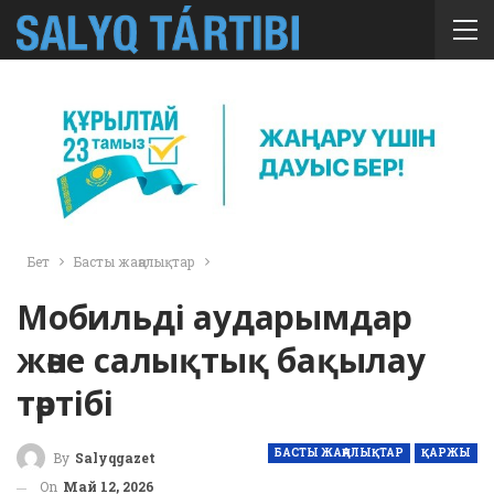
Бет
Басты жаңалықтар
Мобильді аударымдар
және салықтық бақылау
тәртібі
БАСТЫ ЖАҢАЛЫҚТАР
ҚАРЖЫ
By
Salyqgazet
On
Май 12, 2026