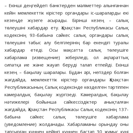
– Екінші деңгейдегі банктерден мәліметтер алынғаннан
кейін мемлекеттік кірістер органдары іс-шараларды екі
кезеңде жүзеге асырады. Бірінші кезең – салық
төлеушіні хабардар ету. Қазақстан Республикасы Салық
кодексінің 93-бабына сәйкес салық органдары салық
төлеушіні табыс алу белгілерінің бар екендігі туралы
хабардар етеді. Осы мақсатта салық төлеушіге
хабарлама (извещение) жіберіледі, ол ақпараттық
сипатқа ие және жауап беруді талап етпейді. Екінші
кезең – бақылау шаралары. Бұдан әрі, негіздер болған
жағдайда, мемлекеттік кірістер органдары Қазақстан
Республикасының Салық кодексінде көзделген тәртіппен
камералдық бақылау жүргізеді. Камералдық бақылау
нәтижелері бойынша сәйкессіздіктер анықталған
жағдайда, Қазақстан Республикасы Салық кодексінің 137-
бабына сәйкес салық төлеушіге хабарлама
(уведомление) жолданады. Хабарламаны орындау оны
тапсырған күннен кейінгі күннен бастап 30 жұмыс күні