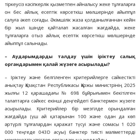
тіркеусіз кәсіпкерлік қызметпен айналысу жеке тұлғаларға
он бес айлық есептік көрсеткіш мөлшерінде айыппұл
салуға әкеп соғады. Әкімшілік жаза қолданылғаннан кейін
бір жыл ішінде қайталап жасалған жағдайда, жеке
тұлғаларға отыз айлық есептік көрсеткіш мөлшерінде
айыппұл салынады.
– Аударымдарды талдау үшін іріктеу салық
органдарымен қалай жүзеге асырылады?
– Іріктеу және белгіленген критерийлерге сәйкестікті
анықтау Қазақстан Республикасы Қаржы министрінің 2025
жылғы 12 қарашадағы № 698 бұйрығымен бекітілген
талаптарға сәйкес екінші деңгейдегі банктермен жүзеге
асырылады. Критерийлер бір мезгілде орындалған
жағдайда (үш ай қатарынан 100 және одан да көп
әртүрлі тұлғалардан қаражат түсуі және сомасы 1 020
000 теңгеде 043D асуы) банктер тиісті мәліметтерді
мемлекеттік кірістер органдарына жолдайды.