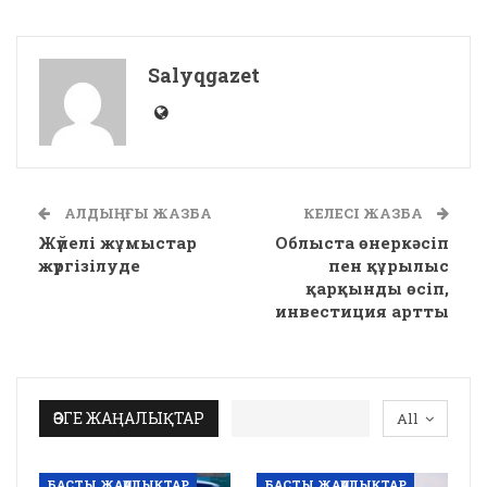
Salyqgazet
АЛДЫҢҒЫ ЖАЗБА
КЕЛЕСІ ЖАЗБА
Жүйелі жұмыстар
Облыста өнеркәсіп
жүргізілуде
пен құрылыс
қарқынды өсіп,
инвестиция артты
ӨЗГЕ ЖАҢАЛЫҚТАР
All
БАСТЫ ЖАҢАЛЫҚТАР
БАСТЫ ЖАҢАЛЫҚТАР