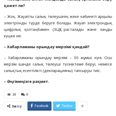
қажет пе?
– Жоқ. Жауапты салық төлеушінің жеке кабинеті арқылы
электронды түрде беруге болады. Жауап электрондық
цифрлық қолтаңбамен (ЭЦҚ) расталады және заңды
күшке ие.
– Хабарламаны орындау мерзімі қандай?
– Хабарламаны орындау мерзімі – 30 жұмыс күні. Осы
мерзім ішінде салық төлеуші түсініктеме беруі, немесе
салықтық есептілікті (декларацияны) тапсыруы тиіс.
– Әңгімеңізге рақмет.
16
0
Facebook
Twitter
Бөлісу