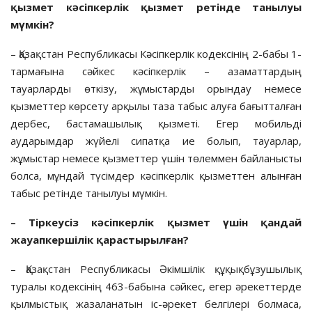
қызмет кәсіпкерлік қызмет ретінде танылуы
мүмкін?
– Қазақстан Республикасы Кәсіпкерлік кодексінің 2-бабы 1-
тармағына сәйкес кәсіпкерлік – азаматтардың
тауарларды өткізу, жұмыстарды орындау немесе
қызметтер көрсету арқылы таза табыс алуға бағытталған
дербес, бастамашылық қызметі. Егер мобильді
аударымдар жүйелі сипатқа ие болып, тауарлар,
жұмыстар немесе қызметтер үшін төлеммен байланысты
болса, мұндай түсімдер кәсіпкерлік қызметтен алынған
табыс ретінде танылуы мүмкін.
– Тіркеусіз кәсіпкерлік қызмет үшін қандай
жауапкершілік қарастырылған?
– Қазақстан Республикасы Әкімшілік құқықбұзушылық
туралы кодексінің 463-бабына сәйкес, егер әрекеттерде
қылмыстық жазаланатын іс-әрекет белгілері болмаса,