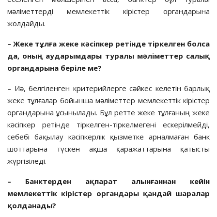
мәліметтерді мемлекеттік кірістер органдарына
жолдайды.
– Жеке тұлға жеке кәсіпкер ретінде тіркелген болса
да, оның аударымдары туралы мәліметтер салық
органдарына беріле ме?
– Иә, белгіленген критерийлерге сәйкес келетін барлық
жеке тұлғалар бойынша мәліметтер мемлекеттік кірістер
органдарына ұсынылады. Бұл ретте жеке тұлғаның жеке
кәсіпкер ретінде тіркелген-тіркелмегені ескерілмейді,
себебі бақылау кәсіпкерлік қызметке арналмаған банк
шоттарына түскен ақша қаражаттарына қатысты
жүргізіледі.
– Банктерден ақпарат алынғаннан кейін
мемлекеттік кірістер органдары қандай шаралар
қолданады?