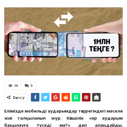
16
0
Бөлісу
Елімізде мобильді аударымдар төңірегіндегі мәселе
жиі талқыланып жүр. Көпшілік «әр аударым
бақылауға түседі ме?» деп алаңдайды.