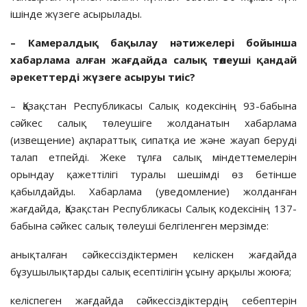
ішінде жүзеге асырылады.
– Камералдық бақылау нәтижелері бойынша
хабарлама алған жағдайда салық төлеуші қандай
әрекеттерді жүзеге асыруы тиіс?
– Қазақстан Республикасы Салық кодексінің 93-бабына
сәйкес салық төлеушіге жолданатын хабарлама
(извещение) ақпараттық сипатқа ие және жауап беруді
талап етпейді. Жеке тұлға салық міндеттемелерін
орындау қажеттілігі туралы шешімді өз бетінше
қабылдайды. Хабарлама (уведомление) жолданған
жағдайда, Қазақстан Республикасы Салық кодексінің 137-
бабына сәйкес салық төлеуші белгіленген мерзімде:
анықталған сәйкессіздіктермен келіскен жағдайда
бұзушылықтарды салық есептілігін ұсыну арқылы жоюға;
келіспеген жағдайда сәйкессіздіктердің себептерін