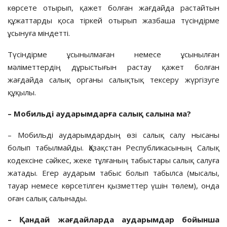
көрсете отырып, қажет болған жағдайда растайтын
құжаттарды қоса тіркей отырып жазбаша түсіндірме
ұсынуға міндетті.
Түсіндірме ұсынылмаған немесе ұсынылған
мәліметтердің дұрыстығын растау қажет болған
жағдайда салық органы салықтық тексеру жүргізуге
құқылы.
– Мобильді аударымдарға салық салына ма?
– Мобильді аударымдардың өзі салық салу нысаны
болып табылмайды. Қазақстан Республикасының Салық
кодексіне сәйкес, жеке тұлғаның табыстары салық салуға
жатады. Егер аударым табыс болып табылса (мысалы,
тауар немесе көрсетілген қызметтер үшін төлем), онда
оған салық салынады.
– Қандай жағдайларда аударымдар бойынша