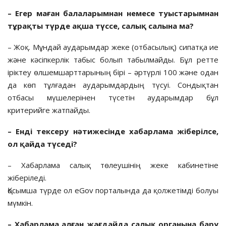
– Егер маған балаларымнан немесе туыстарымнан
тұрақты түрде ақша түссе, салық салына ма?
– Жоқ. Мұндай аударымдар жеке (отбасылық) сипатқа ие
және кәсіпкерлік табыс болып табылмайды. Бұл ретте
іріктеу өлшемшарттарының бірі – әртүрлі 100 және одан
да көп тұлғадан аударымдардың түсуі. Сондықтан
отбасы мүшелерінен түсетін аударымдар бұл
критерийге жатпайды.
– Енді тексеру нәтижесінде хабарлама жіберілсе,
ол қайда түседі?
– Хабарлама салық төлеушінің жеке кабинетіне
жіберіледі.
Қосымша түрде ол eGov порталында да қолжетімді болуы
мүмкін.
–
Хабарлама алған жағдайда салық органына бару