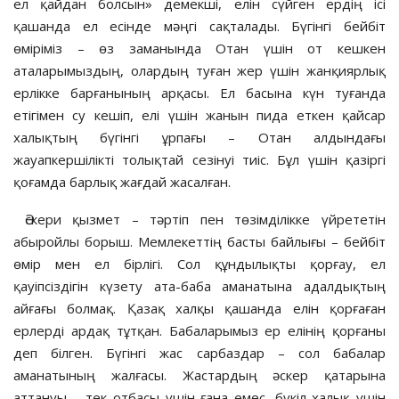
ел қайдан болсын» демекші, елін сүйген ердің ісі
қашанда ел есінде мәңгі сақталады. Бүгінгі бейбіт
өміріміз – өз заманында Отан үшін от кешкен
аталарымыздың, олардың туған жер үшін жанқиярлық
ерлікке барғанының арқасы. Ел басына күн туғанда
етігімен су кешіп, елі үшін жанын пида еткен қайсар
халықтың бүгінгі ұрпағы – Отан алдындағы
жауапкершілікті толықтай сезінуі тиіс. Бұл үшін қазіргі
қоғамда барлық жағдай жасалған.
Әскери қызмет – тәртіп пен төзімділікке үйрететін
абыройлы борыш. Мемлекеттің басты байлығы – бейбіт
өмір мен ел бірлігі. Сол құндылықты қорғау, ел
қауіпсіздігін күзету ата-баба аманатына адалдықтың
айғағы болмақ. Қазақ халқы қашанда елін қорғаған
ерлерді ардақ тұтқан. Бабаларымыз ер елінің қорғаны
деп білген. Бүгінгі жас сарбаздар – сол бабалар
аманатының жалғасы. Жастардың әскер қатарына
аттануы – тек отбасы үшін ғана емес, бүкіл халық үшін