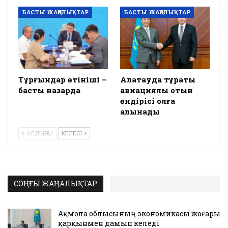
БАСТЫ ЖАҢАЛЫҚТАР
БАСТЫ ЖАҢАЛЫҚТАР
Тұрғындар өтініші –
Алатауда тұрақты
басты назарда
авиациялық отын
өндірісі қолға
алынады
АЛДЫҢҒЫ
КЕЛЕСІ
СОҢҒЫ ЖАҢАЛЫҚТАР
Ақмола облысының экономикасы жоғары
қарқынмен дамып келеді