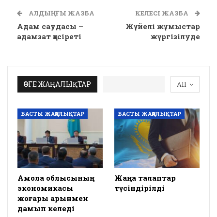
АЛДЫҢҒЫ ЖАЗБА
КЕЛЕСІ ЖАЗБА
Адам саудасы –
Жүйелі жұмыстар
адамзат қасіреті
жүргізілуде
ӨЗГЕ ЖАҢАЛЫҚТАР
All
БАСТЫ ЖАҢАЛЫҚТАР
БАСТЫ ЖАҢАЛЫҚТАР
Ақмола облысының
Жаңа талаптар
экономикасы
түсіндірілді
жоғары қарқынмен
дамып келеді