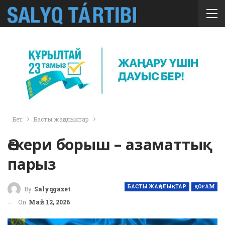
Бет
Басты жаңалықтар
Әскери борыш – азаматтық
парыз
БАСТЫ ЖАҢАЛЫҚТАР
ҚОҒАМ
By
Salyqgazet
On
Май 12, 2026