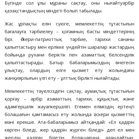
Бүгінде сол ұлы мұраны сақтау, оны нығайтуәрбір
қазақстандықтың міндеті болып табылады.
Жас ұрпақты елін сүюге, мемлекеттің тұтастығын
бағалауға тәрбиелеу – қоғамның басты міндеттерінің
бірі. Әскери-патриоттық тәрбие, тарихи сананы
қалыптастыру мен ерлікке үндейтін шаралар жастардың
бойында рухани беріктік пен азаматтық белсенділік
қалыптастырады. Батыр бабаларымыздың өнегесін
ұлықтау, олардың елге қызмет ету жолындағы
жанқиярлығын үлгі ету – ұлттық бірлікті нығайтады.
Мемлекеттің тәуелсіздігін сақтау, аумақтық тұтастығын
қорғау – әрбір азаматтың тарихи, құқықтық және
адамгершілік жауапкершілігі. Егемен еліміздің ертеңгі
болашағын қамтамасыз ету жолында әскери қызметтің
мәні ерекше. Ата-бабаларымыз айтқандай: «Ел қадірін
көрген біледі, жер қадірін жүрген біледі» деп ел мен
жердің қадірін білетін, болашағына алаңдайтын