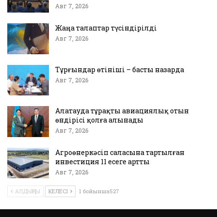
Авг 7, 2026
Жаңа талаптар түсіндірілді
Авг 7, 2026
Тұрғындар өтініші – басты назарда
Авг 7, 2026
Алатауда тұрақты авиациялық отын
өндірісі қолға алынады
Авг 7, 2026
Агроөнеркәсіп саласына тартылған
инвестиция 11 есеге артты
Авг 7, 2026
АЛДЫҢҒЫ
КЕЛЕСІ
1 бойынша527