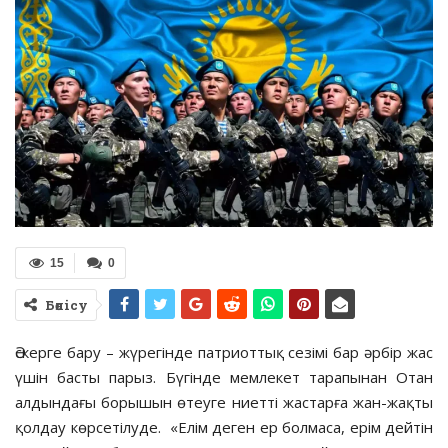
15
0
Бөлісу
Әскерге бару – жүрегінде патриоттық сезімі бар әрбір жас
үшін басты парыз. Бүгінде мемлекет тарапынан Отан
алдындағы борышын өтеуге ниетті жастарға жан-жақты
қолдау көрсетілуде. «Елім деген ер болмаса, ерім дейтін