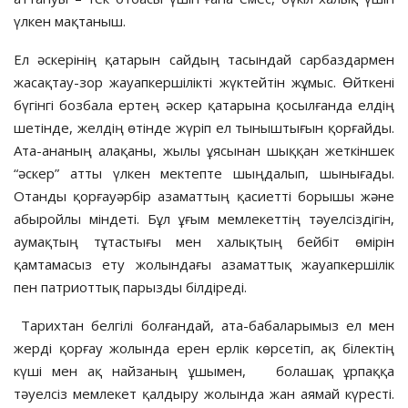
үлкен мақтаныш.
Ел әскерінің қатарын сайдың тасындай сарбаздармен
жасақтау-зор жауапкершілікті жүктейтін жұмыс. Өйткені
бүгінгі бозбала ертең әскер қатарына қосылғанда елдің
шетінде, желдің өтінде жүріп ел тыныштығын қорғайды.
Ата-ананың алақаны, жылы ұясынан шыққан жеткіншек
“әскер” атты үлкен мектепте шыңдалып, шынығады.
Отанды қорғауәрбір азаматтың қасиетті борышы және
абыройлы міндеті. Бұл ұғым мемлекеттің тәуелсіздігін,
аумақтың тұтастығы мен халықтың бейбіт өмірін
қамтамасыз ету жолындағы азаматтық жауапкершілік
пен патриоттық парызды білдіреді.
Тарихтан белгілі болғандай, ата-бабаларымыз ел мен
жерді қорғау жолында ерен ерлік көрсетіп, ақ білектің
күші мен ақ найзаның ұшымен, болашақ ұрпаққа
тәуелсіз мемлекет қалдыру жолында жан аямай күресті.