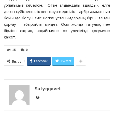
ұрпағымыз көбейсін. Отан алдындағы адалдық, елге
деген сүйіспеншілік пен жауапкершілік – әрбір азаматтың
бойында болуы тиіс негізгі ұстанымдардың бірі. Отанды
қорғау – абыройлы міндет. Осы жолда татулық пен
бірлікті сақтап, әрқайсымыз өз үлесімізді қосуымыз
қажет.
15
0
Facebook
Twitter
Бөлісу
Salyqgazet