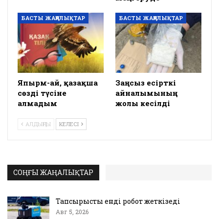
БАСТЫ ЖАҢАЛЫҚТАР
БАСТЫ ЖАҢАЛЫҚТАР
Япырм-ай, қазақша
Заңсыз есірткі
сөзді түсіне
айналымының
алмадым
жолы кесілді
АЛДЫҢҒЫ
КЕЛЕСІ
СОҢҒЫ ЖАҢАЛЫҚТАР
Тапсырысты енді робот жеткізеді
Авг 5, 2026