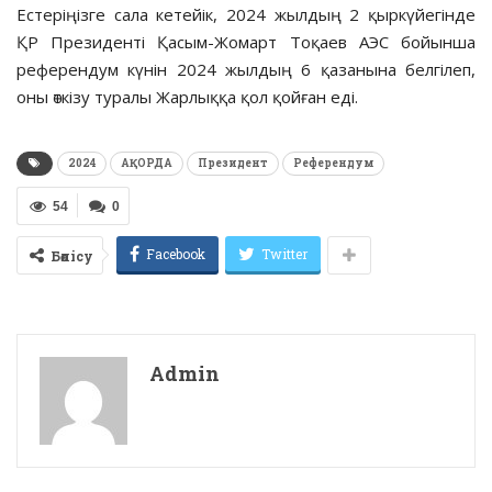
Естеріңізге сала кетейік, 2024 жылдың 2 қыркүйегінде
ҚР Президенті Қасым-Жомарт Тоқаев АЭС бойынша
референдум күнін 2024 жылдың 6 қазанына белгілеп,
оны өткізу туралы Жарлыққа қол қойған еді.
2024
АҚОРДА
Президент
Референдум
54
0
Facebook
Twitter
Бөлісу
Admin