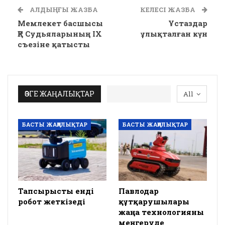
АЛДЫҢҒЫ ЖАЗБА
КЕЛЕСІ ЖАЗБА
Мемлекет басшысы
Ұстаздар
ҚР Судьяларының ІХ
ұлықталған күн
съезіне қатысты
ӨЗГЕ ЖАҢАЛЫҚТАР
All
БАСТЫ ЖАҢАЛЫҚТАР
БАСТЫ ЖАҢАЛЫҚТАР
Тапсырысты енді
Павлодар
робот жеткізеді
құтқарушылары
жаңа технологияны
меңгеруде