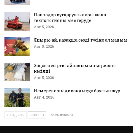
Павлодар құтқарушылары жаңа
технологияны меңгеруде
Авг 5, 2026
Япырм-ай, қазақша сөзді түсіне алмадым
Авг 5, 2026
Заңсыз есірткі айналымының жолы
кесілді
Авг 5, 2026
Немерелерін диқандыққа баулып жүр
Авг 4, 2026
АЛДЫҢҒЫ
КЕЛЕСІ
1 бойынша523