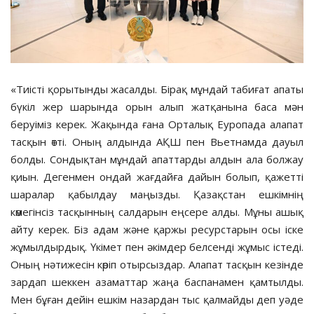
«Тиісті қорытынды жасалды. Бірақ мұндай табиғат апаты
бүкіл жер шарында орын алып жатқанына баса мән
беруіміз керек. Жақында ғана Орталық Еуропада алапат
тасқын өтті. Оның алдында АҚШ пен Вьетнамда дауыл
болды. Сондықтан мұндай апаттарды алдын ала болжау
қиын. Дегенмен ондай жағдайға дайын болып, қажетті
шаралар қабылдау маңызды. Қазақстан ешкімнің
көмегінсіз тасқынның салдарын еңсере алды. Мұны ашық
айту керек. Біз адам және қаржы ресурстарын осы іске
жұмылдырдық. Үкімет пен әкімдер белсенді жұмыс істеді.
Оның нәтижесін көріп отырсыздар. Алапат тасқын кезінде
зардап шеккен азаматтар жаңа баспанамен қамтылды.
Мен бұған дейін ешкім назардан тыс қалмайды деп уәде