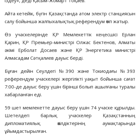
іздеу», деді Қасым-Жомарт Тоқаев.
Айта кетейік, бүгін Қазақстанда атом электр станциясын
салу бойынша жалпыхалықтық референдум өтіп жатыр.
Өз учаскелерінде ҚР Мемлекеттік кеңесшісі Ерлан
Қарин, ҚР Премьер-министрі Олжас Бектенов, Алматы
әкімі Ерболат Досаев және ҚР Энергетика министрі
Алмасадам Сәтқалиев дауыс берді.
Бұған дейін Сеулдегі №390 және Токиодағы №393
референдум учаскелері жергілікті уақыт бойынша сағат
7:00-де дауыс беру үшін бірінші болып ашылғаны туралы
хабарланған еді.
59 шет мемлекетте дауыс беру үшін 74 учаске құрылды.
Шетелдегі барлық учаскелер Қазақстанның
дипломатиялық өкілдіктерінің аумақтарында
ұйымдастырылған.