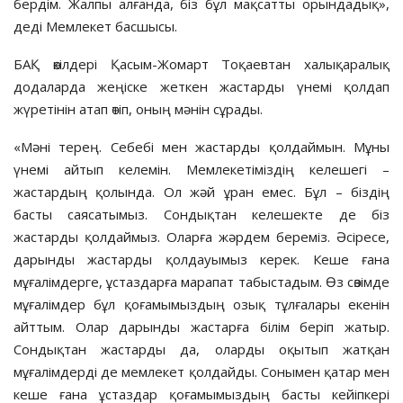
бердім. Жалпы алғанда, біз бұл мақсатты орындадық»,
деді Мемлекет басшысы.
БАҚ өкілдері Қасым-Жомарт Тоқаевтан халықаралық
додаларда жеңіске жеткен жастарды үнемі қолдап
жүретінін атап өтіп, оның мәнін сұрады.
«Мәні терең. Себебі мен жастарды қолдаймын. Мұны
үнемі айтып келемін. Мемлекетіміздің келешегі –
жастардың қолында. Ол жәй ұран емес. Бұл – біздің
басты саясатымыз. Сондықтан келешекте де біз
жастарды қолдаймыз. Оларға жәрдем береміз. Әсіресе,
дарынды жастарды қолдауымыз керек. Кеше ғана
мұғалімдерге, ұстаздарға марапат табыстадым. Өз сөзімде
мұғалімдер бұл қоғамымыздың озық тұлғалары екенін
айттым. Олар дарынды жастарға білім беріп жатыр.
Сондықтан жастарды да, оларды оқытып жатқан
мұғалімдерді де мемлекет қолдайды. Сонымен қатар мен
кеше ғана ұстаздар қоғамымыздың басты кейіпкері