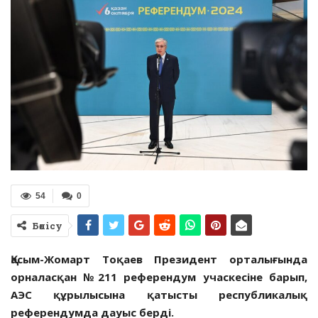
54
0
Бөлісу
Қасым-Жомарт Тоқаев Президент орталығында
орналасқан №211 референдум учаскесіне барып,
АЭС құрылысына қатысты республикалық
референдумда дауыс берді.