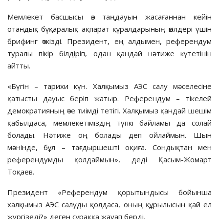
Мемлекет басшысы өз таңдауын жасағаннан кейін
отандық бұқаралық ақпарат құралдарының өкілдері үшін
брифинг өткізді. Президент, ең алдымен, референдум
туралы пікір білдіріп, одан қандай нәтиже күтетінін
айтты.
«Бүгін – тарихи күн. Халқымыз АЭС салу мәселесіне
қатысты дауыс беріп жатыр. Референдум – тікелей
демократияның өте тиімді тетігі. Халқымыз қандай шешім
қабылдаса, мемлекетіміздің түпкі байламы да солай
болады. Нәтиже оң болады деп ойлаймын. Шын
мәнінде, бұл – тағдыршешті оқиға. Сондықтан мен
референдумды қолдаймын», деді Қасым-Жомарт
Тоқаев.
Президент «Референдум қорытындысы бойынша
халқымыз АЭС салуды қолдаса, оның құрылысын қай ел
жүргізеді?» деген сұраққа жауап берді.