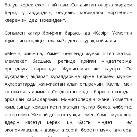
болуы керек екенін айттым. Сондықтан оларға жәрдем
беріп, ұстаздардың беделін, қоғамдағы мәртебесін
көтереміз», деді Президент.
Сонымен қатар брифинг барысында «Қазіргі Үкіметтің
жұмысына көңіліңіз тола ма?» деген сұрақ қойылды.
«Менің ойымша, Үкімет белсенді жұмыс істеп жатыр.
Мемлекет басшысы ретінде қойған міндеттерімді
орындауға тырысады. Жұмысымыз өте қауырт. Ол
бұқаралық ақпарат құралдарына көріне бермеуі мүмкін.
Ақпараттарды жан-жақтан алып отырамын. Жалпы, мен
көп оқитын адаммын. Сондықтан елдегі барлық оқиғадан
әрқашан хабардармын. Министрлердің және Үкіметтің
жұмысында кемшін кетіп жатқан тұстар болса, әлбетте,
ескертемін. Жеті ай деген көп уақыт емес. Үкімет мүшелері
өздерін көрсетуі керек. Ең басты міндет – ел
экономикасының дамуына серпін беретін мүмкіндіктерді