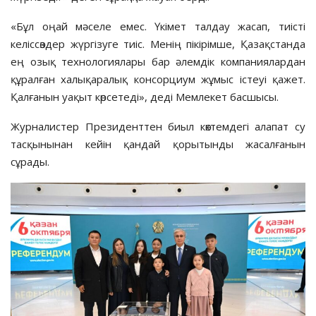
«Бұл оңай мәселе емес. Үкімет талдау жасап, тиісті
келіссөздер жүргізуге тиіс. Менің пікірімше, Қазақстанда
ең озық технологиялары бар әлемдік компаниялардан
құралған халықаралық консорциум жұмыс істеуі қажет.
Қалғанын уақыт көрсетеді», деді Мемлекет басшысы.
Журналистер Президенттен биыл көктемдегі алапат су
тасқынынан кейін қандай қорытынды жасалғанын
сұрады.