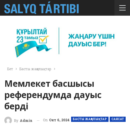
Бет
Басты жаңалықтар
Мемлекет басшысы
референдумда дауыс
берді
БАСТЫ ЖАҢАЛЫҚТАР
САЯСАТ
On
Окт 6, 2024
By
Admin