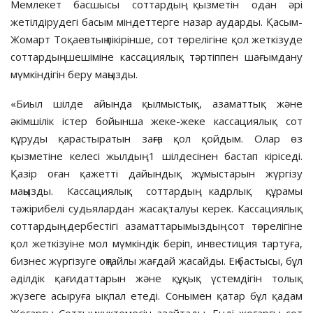
Мемлекет басшысы соттардың қызметін одан әрі
жетілдірудегі басым міндеттерге назар аударды. Қасым-
Жомарт Тоқаевтың пікірінше, сот төрелігіне қол жеткізуде
соттардың шешіміне кассациялық тәртіппен шағымдану
мүмкіндігін беру маңызды.
«Биыл шілде айында қылмыстық, азаматтық және
әкімшілік істер бойынша жеке-жеке кассациялық сот
құруды қарастыратын заңға қол қойдым. Олар өз
қызметіне келесі жылдың 1 шілдесінен бастап кіріседі.
Қазір оған қажетті дайындық жұмыстарын жүргізу
маңызды. Кассациялық соттардың кадрлық құрамы
тәжірибелі судьялардан жасақталуы керек. Кассациялық
соттардың дербестігі азаматтарымыздың сот төрелігіне
қол жеткізуіне мол мүмкіндік беріп, инвестиция тартуға,
бизнес жүргізуге оңтайлы жағдай жасайды. Ең бастысы, бұл
әділдік қағидаттарын және құқық үстемдігін толық
жүзеге асыруға ықпал етеді. Сонымен қатар бұл қадам
Жоғарғы Соттың жүктемесін азайтады. Енді жоғарғы сот