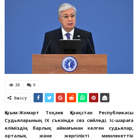
28
0
Бөлісу
Қасым-Жомарт Тоқаев Қазақстан Республикасы
Судьяларының ІХ съезінде сөз сөйледі. Іс-шараға
еліміздің барлық аймағынан келген судьялар,
орталық және жергілікті мемлекеттік