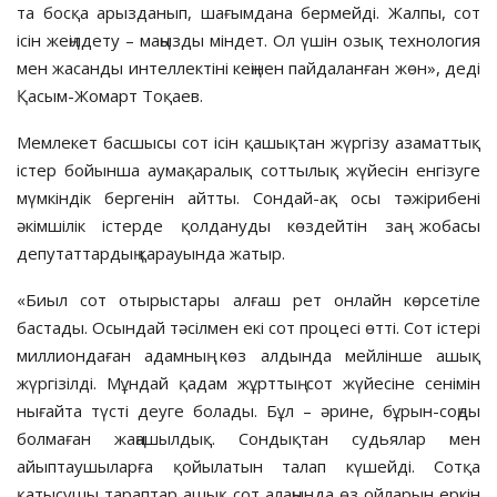
та босқа арызданып, шағымдана бермейді. Жалпы, сот
ісін жеңілдету – маңызды міндет. Ол үшін озық технология
мен жасанды интеллектіні кеңінен пайдаланған жөн», деді
Қасым-Жомарт Тоқаев.
Мемлекет басшысы сот ісін қашықтан жүргізу азаматтық
істер бойынша аумақаралық соттылық жүйесін енгізуге
мүмкіндік бергенін айтты. Сондай-ақ осы тәжірибені
әкімшілік істерде қолдануды көздейтін заң жобасы
депутаттардың қарауында жатыр.
«Биыл сот отырыстары алғаш рет онлайн көрсетіле
бастады. Осындай тәсілмен екі сот процесі өтті. Сот істері
миллиондаған адамның көз алдында мейлінше ашық
жүргізілді. Мұндай қадам жұрттың сот жүйесіне сенімін
нығайта түсті деуге болады. Бұл – әрине, бұрын-соңды
болмаған жаңашылдық. Сондықтан судьялар мен
айыптаушыларға қойылатын талап күшейді. Сотқа
қатысушы тараптар ашық сот алаңында өз ойларын еркін