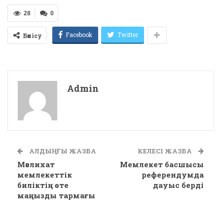
28
0
Facebook
Twitter
Бөлісу
Admin
АЛДЫҢҒЫ ЖАЗБА
КЕЛЕСІ ЖАЗБА
Мәслихат
Мемлекет басшысы
мемлекеттік
референдумда
биліктің өте
дауыс берді
маңызды тармағы