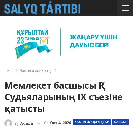
Бет
Басты жаңалықтар
Мемлекет басшысы ҚР
Судьяларының ІХ съезіне
қатысты
БАСТЫ ЖАҢАЛЫҚТАР
САЯСАТ
On
Окт 4, 2024
By
Admin