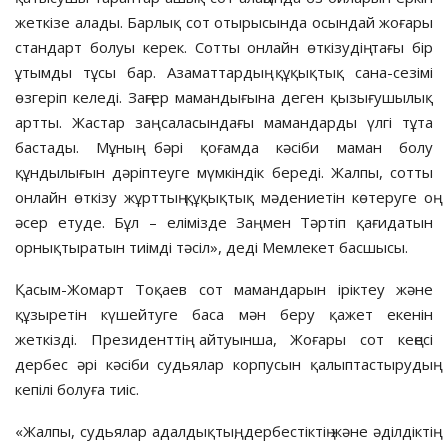
жеткізе алады. Барлық сот отырысында осындай жоғары
стандарт болуы керек. Сотты онлайн өткізудің тағы бір
ұтымды тұсы бар. Азаматтардың құқықтық сана-сезімі
өзгеріп келеді. Заңгер мамандығына деген қызығушылық
артты. Жастар заң саласындағы мамандарды үлгі тұта
бастады. Мұның бәрі қоғамда кәсіби маман болу
құндылығын дәріптеуге мүмкіндік береді. Жалпы, сотты
онлайн өткізу жұрттың құқықтық мәдениетін көтеруге оң
әсер етуде. Бұл – елімізде Заң мен Тәртіп қағидатын
орнықтыратын тиімді тәсіл», деді Мемлекет басшысы.
Қасым-Жомарт Тоқаев сот мамандарын іріктеу және
құзыретін күшейтуге баса мән беру қажет екенін
жеткізді. Президенттің айтуынша, Жоғары сот кеңесі
дербес әрі кәсіби судьялар корпусын қалыптастырудың
кепілі болуға тиіс.
«Жалпы, судьялар адалдықтың, дербестіктің және әділдіктің