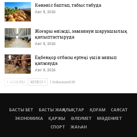
Көкөніс баптап, табыс табуда
Авг 8, 2026
Жоғары өнімді, заманауи шаруашылық
қалыптастыруда
Авг 8, 2026
Еңбекқор отбасы ертеңі үшін аянып
қалмауда
Авг 8, 2026
АЛДЫҢҒЫ
КЕЛЕСІ
1 бойынша528
БАСТЫ БЕТ
БАСТЫ ЖАҢАЛЫҚТАР
ҚОҒАМ
САЯСАТ
ЭКОНОМИКА
ҚАРЖЫ
ӘЛЕУМЕТ
МӘДЕНИЕТ
СПОРТ
ЖАҺАН