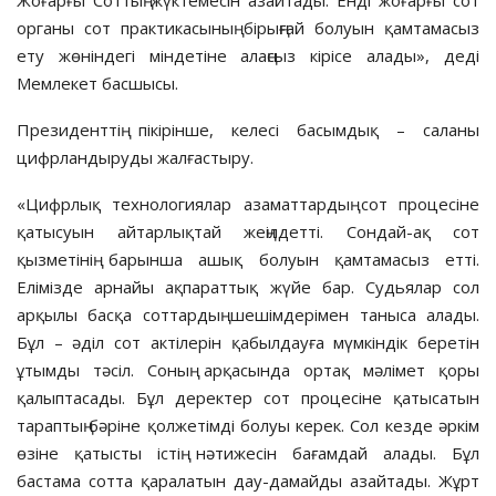
органы сот практикасының бірыңғай болуын қамтамасыз
ету жөніндегі міндетіне алаңсыз кірісе алады», деді
Мемлекет басшысы.
Президенттің пікірінше, келесі басымдық – саланы
цифрландыруды жалғастыру.
«Цифрлық технологиялар азаматтардың сот процесіне
қатысуын айтарлықтай жеңілдетті. Сондай-ақ сот
қызметінің барынша ашық болуын қамтамасыз етті.
Елімізде арнайы ақпараттық жүйе бар. Судьялар сол
арқылы басқа соттардың шешімдерімен таныса алады.
Бұл – әділ сот актілерін қабылдауға мүмкіндік беретін
ұтымды тәсіл. Соның арқасында ортақ мәлімет қоры
қалыптасады. Бұл деректер сот процесіне қатысатын
тараптың бәріне қолжетімді болуы керек. Сол кезде әркім
өзіне қатысты істің нәтижесін бағамдай алады. Бұл
бастама сотта қаралатын дау-дамайды азайтады. Жұрт