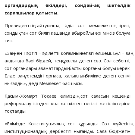
органдардың өкілдері, сондай-ақ шетелдік
сарапшылар қатысты.
Президенттің айтуынша, әділ сот мемлекеттің тірегі,
сондықтан сот билігі қашанда абыройлы әрі мінсіз болуға
тиіс.
«Заң мен Тәртіп – әділетті қоғамның негізгі өлшемі. Бұл – заң
алдында бәрі бірдей, тең құқылы деген сөз. Сол себепті,
сот органдары азаматтардың басты қорғаны болуы керек.
Елде заң үстемдігі орнаса, халықтың билікке деген сенімі
нығаяды», деді Мемлекет басшысы.
Қасым-Жомарт Тоқаев еліміздің сот саласын кешенді
реформалау ісіндегі қол жеткізген негізгі жетістіктеріне
тоқталды.
«Елімізде Конституциялық сот құрылды. Сот жүйесінің
институционалдық дербестігі нығайды. Сала бюджетін