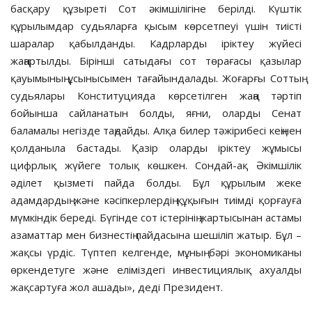
басқару құзыреті Сот әкімшілігіне берілді. Күштік
құрылымдар судьяларға қысым көрсетпеуі үшін тиісті
шаралар қабылданды. Кадрларды іріктеу жүйесі
жаңартылды. Бірінші сатыдағы сот төрағасы қазылар
қауымының ұсынысымен тағайындалады. Жоғарғы Соттың
судьялары Конституцияда көрсетілген жаңа тәртіп
бойынша сайланатын болды, яғни, оларды Сенат
баламалы негізде таңдайды. Алқа билер тәжірибесі кеңінен
қолданыла бастады. Қазір оларды іріктеу жұмысы
цифрлық жүйеге толық көшкен. Сондай-ақ Әкімшілік
әділет қызметі пайда болды. Бұл құрылым жеке
адамдардың және кәсіпкерлердің құқығын тиімді қорғауға
мүмкіндік береді. Бүгінде сот істерінің жартысынан астамы
азаматтар мен бизнестің пайдасына шешіліп жатыр. Бұл –
жақсы үрдіс. Түптеп келгенде, мұның бәрі экономиканы
өркендетуге және еліміздегі инвестициялық ахуалды
жақсартуға жол ашады», деді Президент.