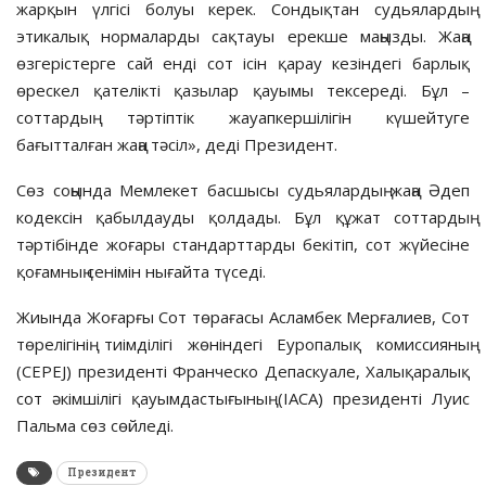
жарқын үлгісі болуы керек. Сондықтан судьялардың
этикалық нормаларды сақтауы ерекше маңызды. Жаңа
өзгерістерге сай енді сот ісін қарау кезіндегі барлық
өрескел қателікті қазылар қауымы тексереді. Бұл –
соттардың тәртіптік жауапкершілігін күшейтуге
бағытталған жаңа тәсіл», деді Президент.
Сөз соңында Мемлекет басшысы судьялардың жаңа Әдеп
кодексін қабылдауды қолдады. Бұл құжат соттардың
тәртібінде жоғары стандарттарды бекітіп, сот жүйесіне
қоғамның сенімін нығайта түседі.
Жиында Жоғарғы Сот төрағасы Асламбек Мерғалиев, Сот
төрелігінің тиімділігі жөніндегі Еуропалық комиссияның
(CEРEJ) президенті Франческо Депаскуале, Халықаралық
сот әкімшілігі қауымдастығының (IACA) президенті Луис
Пальма сөз сөйледі.
Президент