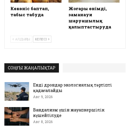
Көкөніс баптап,
Жоғары өнімді,
табыс табуда
заманауи
шаруашылық
қалыптастыруда
АЛДЫҢҒЫ
КЕЛЕСІ
СОҢҒЫ ЖАҢАЛЫҚТАР
Енді дрондар экологиялық тәртіпті
қадағалайды
Авг 9, 2026
Вандализм үшін жауапкершілік
күшейтілуде
Авг 8, 2026