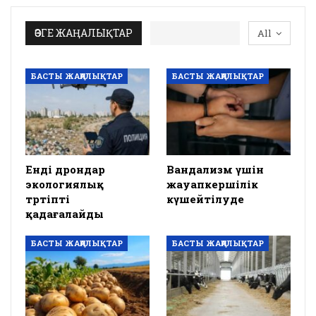
ӨЗГЕ ЖАҢАЛЫҚТАР
All
БАСТЫ ЖАҢАЛЫҚТАР
БАСТЫ ЖАҢАЛЫҚТАР
Енді дрондар
Вандализм үшін
экологиялық
жауапкершілік
тәртіпті
күшейтілуде
қадағалайды
БАСТЫ ЖАҢАЛЫҚТАР
БАСТЫ ЖАҢАЛЫҚТАР