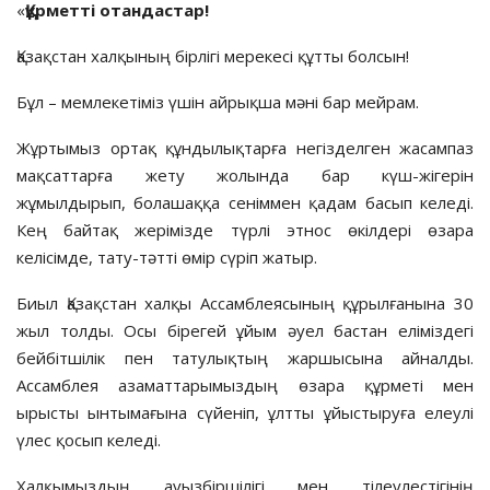
«
Құрметті отандастар!
Қазақстан халқының бірлігі мерекесі құтты болсын!
Бұл – мемлекетіміз үшін айрықша мәні бар мейрам.
Жұртымыз ортақ құндылықтарға негізделген жасампаз
мақсаттарға жету жолында бар күш-жігерін
жұмылдырып, болашаққа сеніммен қадам басып келеді.
Кең байтақ жерімізде түрлі этнос өкілдері өзара
келісімде, тату-тәтті өмір сүріп жатыр.
Биыл Қазақстан халқы Ассамблеясының құрылғанына 30
жыл толды. Осы бірегей ұйым әуел бастан еліміздегі
бейбітшілік пен татулықтың жаршысына айналды.
Ассамблея азаматтарымыздың өзара құрметі мен
ырысты ынтымағына сүйеніп, ұлтты ұйыстыруға елеулі
үлес қосып келеді.
Халқымыздың ауызбіршілігі мен тілеулeстігінің