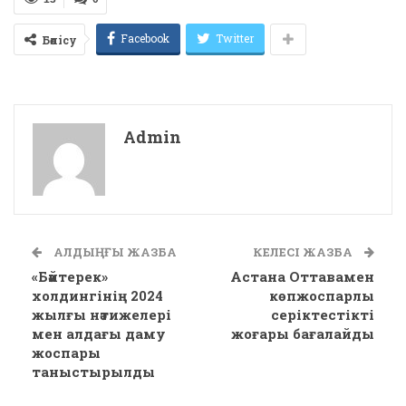
Facebook
Twitter
Бөлісу
Admin
АЛДЫҢҒЫ ЖАЗБА
КЕЛЕСІ ЖАЗБА
«Бәйтерек»
Астана Оттавамен
холдингінің 2024
көпжоспарлы
жылғы нәтижелері
серіктестікті
мен алдағы даму
жоғары бағалайды
жоспары
таныстырылды