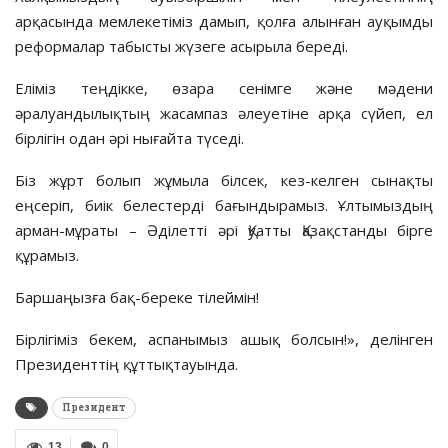
арқасында мемлекетіміз дамып, қолға алынған ауқымды
реформалар табысты жүзеге асырыла береді.
Еліміз теңдікке, өзара сенімге және мәдени
әралуандылықтың жасампаз әлеуетіне арқа сүйеп, ел
бірлігін одан әрі нығайта түседі.
Біз жұрт болып жұмыла білсек, кез-келген сынақты
еңсеріп, биік белестерді бағындырамыз. Ұлтымыздың
арман-мұраты – Әділетті әрі Қуатты Қазақстанды бірге
құрамыз.
Баршаңызға бақ-береке тілеймін!
Бірлігіміз бекем, аспанымыз ашық болсын!», делінген
Президенттің құттықтауында.
Президент
13
0