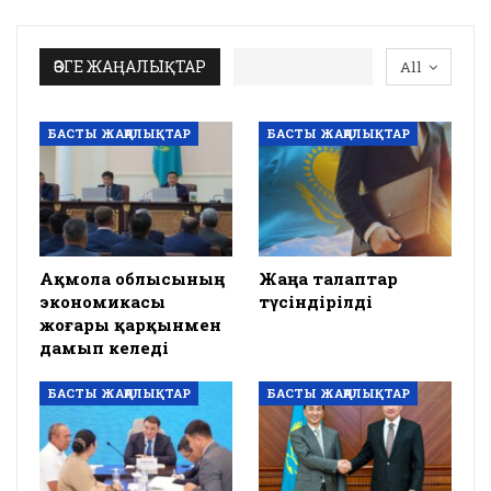
ӨЗГЕ ЖАҢАЛЫҚТАР
All
БАСТЫ ЖАҢАЛЫҚТАР
БАСТЫ ЖАҢАЛЫҚТАР
Ақмола облысының
Жаңа талаптар
экономикасы
түсіндірілді
жоғары қарқынмен
дамып келеді
БАСТЫ ЖАҢАЛЫҚТАР
БАСТЫ ЖАҢАЛЫҚТАР