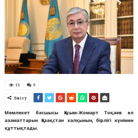
13
0
Бөлісу
Мемлекет басшысы Қасым-Жомарт Тоқаев ел
азаматтарын Қазақстан халқының бірлігі күнімен
құттықтады.