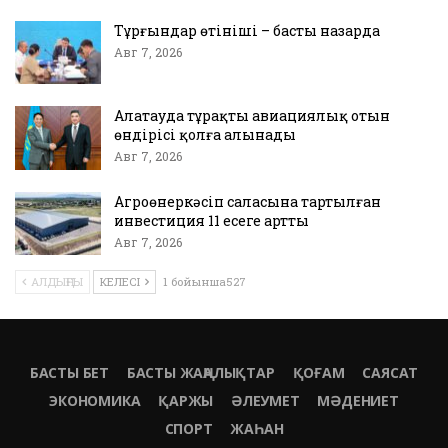
Тұрғындар өтініші – басты назарда
Авг 7, 2026
Алатауда тұрақты авиациялық отын
өндірісі қолға алынады
Авг 7, 2026
Агроөнеркәсіп саласына тартылған
инвестиция 11 есеге артты
Авг 7, 2026
АЛДЫҢҒЫ
КЕЛЕСІ
1 бойынша527
БАСТЫ БЕТ
БАСТЫ ЖАҢАЛЫҚТАР
ҚОҒАМ
САЯСАТ
ЭКОНОМИКА
ҚАРЖЫ
ӘЛЕУМЕТ
МӘДЕНИЕТ
СПОРТ
ЖАҺАН