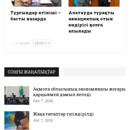
Тұрғындар өтініші –
Алатауда тұрақты
басты назарда
авиациялық отын
өндірісі қолға
алынады
АЛДЫҢҒЫ
КЕЛЕСІ
СОҢҒЫ ЖАҢАЛЫҚТАР
Ақмола облысының экономикасы жоғары
қарқынмен дамып келеді
Авг 7, 2026
Жаңа талаптар түсіндірілді
Авг 7, 2026