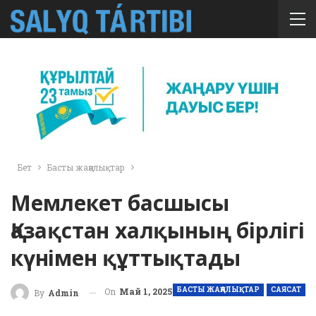
Бет
Басты жаңалықтар
Мемлекет басшысы
Қазақстан халқының бірлігі
күнімен құттықтады
БАСТЫ ЖАҢАЛЫҚТАР
САЯСАТ
On
Май 1, 2025
By
Admin