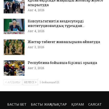
Құлан өңірінде маңызды жобалар жүзеге
асырылуда
Авг 4, 2026
Консультативтік кездесулерді
институционалдық тұрғыдан…
Авг 4, 2026
Жастар табиғат жанашырына айналуда
Авг 3, 2026
Республика бойынша бірінші орында
Авг 3, 2026
АЛДЫҢҒЫ
КЕЛЕСІ
1 бойынша521
БАСТЫ БЕТ
БАСТЫ ЖАҢАЛЫҚТАР
ҚОҒАМ
САЯСАТ