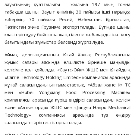
зауытының қуаттылығы – жылына 197 мың тонна
табақша шыны. Зауыт өнімінің 30 пайызы ішкі нарыққа
жіберіліп, 70 пайызы Ресей, Өзбекстан, Қырғызстан,
Тәжікстан және Грузияға экспортталады. Бүгінде шыны
кластерін құру бойынша жаңа ілеспе жобаларды іске қосу
бағытындағы жұмыстар белсенді жүргізілуде.
Аймақ делегациясының Қытай Халық Республикасына
жұмыс сапары аясында елшілікте бірнеше маңызды
келісімге қол қойылды. «Саутс-Ойл» ЖШС мен Қытайдың
«Carrie Technology Holding Limited» компаниясы арасында
мұнай саласындағы ынтымақтастық, «Абзал және К» ТС
мен «Hubei Yongxiang Food Processing Machine»
компаниясы арасында күріш өндірісі саласындағы келісім
және «Алтын орда» ЖШС мен «Jiangsu Hanpu Mechanical
Technology» компаниясы арасында тұз өндіру
саласындағы әріптестік орнатылды.
Аймақ басшысы облыс әкімдігі тарапынан тиісті қолдау