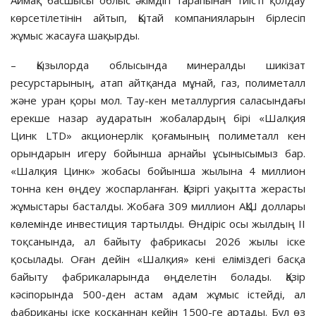
көрсетілетінін айтып, Қытай компанияларын бірлесіп
жұмыс жасауға шақырды.
– Қызылорда облысында минералды шикізат
ресурстарының, атап айтқанда мұнай, газ, полиметалл
және уран қоры мол. Тау-кен металлургия саласындағы
ерекше назар аударатын жобалардың бірі «Шалқия
Цинк LTD» акционерлік қоғамының полиметалл кен
орындарын игеру бойынша арнайы ұсынысымыз бар.
«Шалқия Цинк» жобасы бойынша жылына 4 миллион
тонна кен өңдеу жоспарланған. Қазіргі уақытта жерасты
жұмыстары басталды. Жобаға 309 миллион АҚШ доллары
көлемінде инвестиция тартылды. Өндіріс осы жылдың II
тоқсанында, ал байыту фабрикасы 2026 жылы іске
қосылады. Оған дейін «Шалқия» кені еліміздегі басқа
байыту фабрикаларында өңделетін болады. Қазір
кәсіпорында 500-ден астам адам жұмыс істейді, ал
фабриканы іске қосқаннан кейін 1500-ге артады. Бұл өз