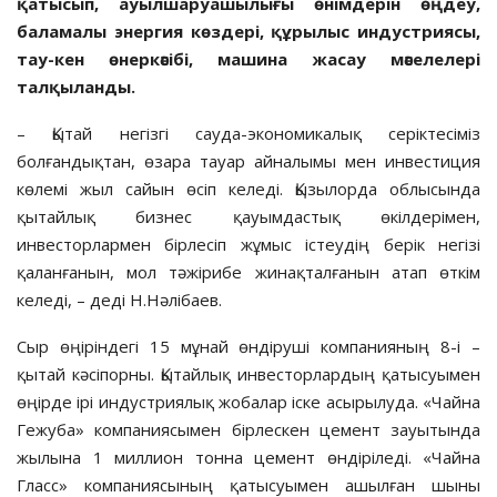
қатысып, ауылшаруашылығы өнімдерін өңдеу,
баламалы энергия көздері, құрылыс индустриясы,
тау-кен өнеркәсібі, машина жасау мәселелері
талқыланды.
– Қытай негізгі сауда-экономикалық серіктесіміз
болғандықтан, өзара тауар айналымы мен инвестиция
көлемі жыл сайын өсіп келеді. Қызылорда облысында
қытайлық бизнес қауымдастық өкілдерімен,
инвесторлармен бірлесіп жұмыс істеудің берік негізі
қаланғанын, мол тәжірибе жинақталғанын атап өткім
келеді, – деді Н.Нәлібаев.
Сыр өңіріндегі 15 мұнай өндіруші компанияның 8-і –
қытай кәсіпорны. Қытайлық инвесторлардың қатысуымен
өңірде ірі индустриялық жобалар іске асырылуда. «Чайна
Гежуба» компаниясымен бірлескен цемент зауытында
жылына 1 миллион тонна цемент өндіріледі. «Чайна
Гласс» компаниясының қатысуымен ашылған шыны