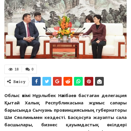
18
0
Бөлісу
Облыс әкімі Нұрлыбек Нәлібаев бастаған делегация
Қытай Халық Республикасына жұмыс сапары
барысында Сычуань провинциясының губернаторы
Ши Сяолиньмен кездесті. Басқосуға жауапты сала
басшылары, бизнес қауымдастық өкілдері