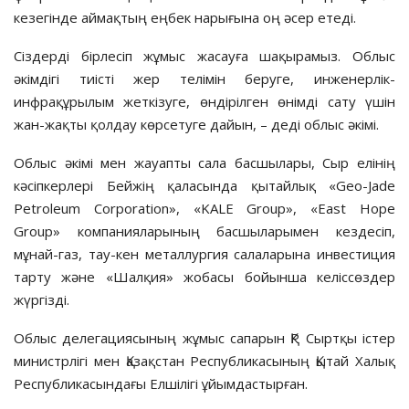
кезегінде аймақтың еңбек нарығына оң әсер етеді.
Сіздерді бірлесіп жұмыс жасауға шақырамыз. Облыс
әкімдігі тиісті жер телімін беруге, инженерлік-
инфрақұрылым жеткізуге, өндірілген өнімді сату үшін
жан-жақты қолдау көрсетуге дайын, – деді облыс әкімі.
Облыс әкімі мен жауапты сала басшылары, Сыр елінің
кәсіпкерлері Бейжің қаласында қытайлық «Geo-Jade
Petroleum Corporation», «KALE Group», «East Hope
Group» компанияларының басшыларымен кездесіп,
мұнай-газ, тау-кен металлургия салаларына инвестиция
тарту және «Шалқия» жобасы бойынша келіссөздер
жүргізді.
Облыс делегациясының жұмыс сапарын ҚР Сыртқы істер
министрлігі мен Қазақстан Республикасының Қытай Халық
Республикасындағы Елшілігі ұйымдастырған.