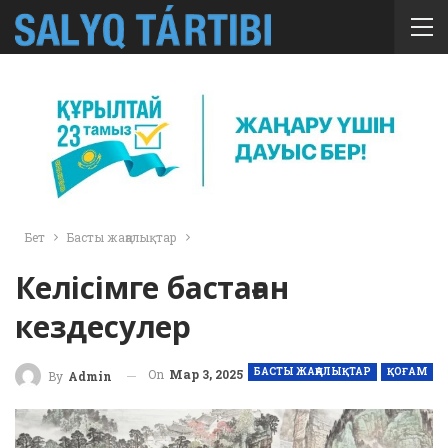
Бет
Басты жаңалықтар
Келісімге бастаған
кездесулер
БАСТЫ ЖАҢАЛЫҚТАР
ҚОҒАМ
On
Мар 3, 2025
By
Admin