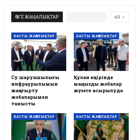
ӨЗГЕ ЖАҢАЛЫҚТАР
All
БАСТЫ ЖАҢАЛЫҚТАР
БАСТЫ ЖАҢАЛЫҚТАР
Су шаруашылығы
Құлан өңірінде
инфрақұрылымын
маңызды жобалар
жаңғырту
жүзеге асырылуда
жобаларымен
танысты
БАСТЫ ЖАҢАЛЫҚТАР
БАСТЫ ЖАҢАЛЫҚТАР