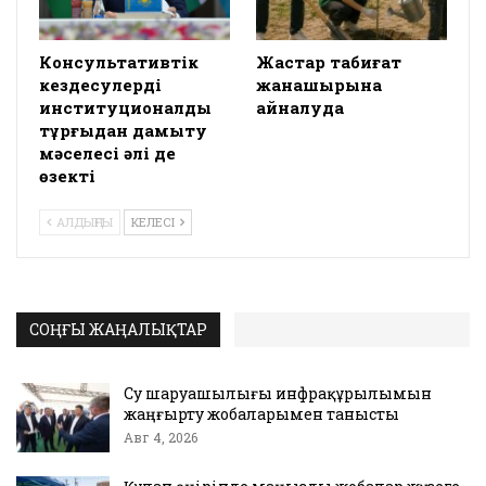
Консультативтік
Жастар табиғат
кездесулерді
жанашырына
институционалдық
айналуда
тұрғыдан дамыту
мәселесі әлі де
өзекті
АЛДЫҢҒЫ
КЕЛЕСІ
СОҢҒЫ ЖАҢАЛЫҚТАР
Су шаруашылығы инфрақұрылымын
жаңғырту жобаларымен танысты
Авг 4, 2026