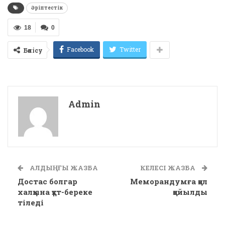
Әріптестік
18
0
Facebook
Twitter
Бөлісу
Admin
АЛДЫҢҒЫ ЖАЗБА
КЕЛЕСІ ЖАЗБА
Достас болгар
Меморандумға қол
халқына құт-береке
қойылды
тіледі