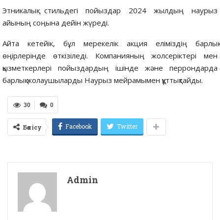
Этникалық стильдегі пойыздар 2024 жылдың наурыз
айының соңына дейін жүреді.
Айта кетейік, бұл мерекелік акция еліміздің барлық
өңірлерінде өткізіледі. Компанияның жолсеріктері мен
қызметкерлері пойыздардың ішінде және перрондарда
барлық жолаушыларды Наурыз мейрамымен құттықтайды.
30
0
Facebook
Twitter
Бөлісу
Admin