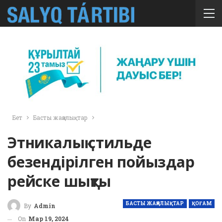
Бет
Басты жаңалықтар
Этникалық стильде
безендірілген пойыздар
рейске шықты
БАСТЫ ЖАҢАЛЫҚТАР
ҚОҒАМ
By
Admin
On
Мар 19, 2024