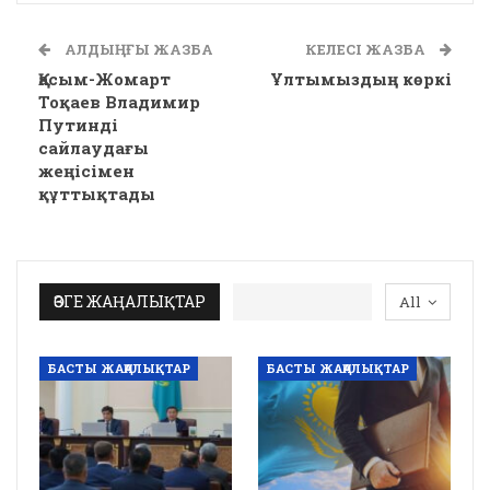
АЛДЫҢҒЫ ЖАЗБА
КЕЛЕСІ ЖАЗБА
Қасым-Жомарт
Ұлтымыздың көркі
Тоқаев Владимир
Путинді
сайлаудағы
жеңісімен
құттықтады
ӨЗГЕ ЖАҢАЛЫҚТАР
All
БАСТЫ ЖАҢАЛЫҚТАР
БАСТЫ ЖАҢАЛЫҚТАР