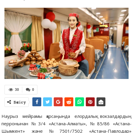
30
0
Бөлісу
Наурыз мейрамы қарсаңында елордалық вокзалдардың
перронынан №3/4 «Астана-Алматы», №85/86 «Астана-
Шымкент» және №7501/7502 «Астана-Павлодар»