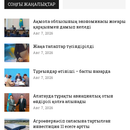
СОҢҒЫ ЖАҢАЛЫҚТАР
Ақмола облысының экономикасы жоғары
қарқынмен дамып келеді
Авг 7, 2026
Жаңа талаптар түсіндірілді
Авг 7, 2026
Тұрғындар өтініші – басты назарда
Авг 7, 2026
Алатауда тұрақты авиациялық отын
өндірісі қолға алынады
Авг 7, 2026
Агроөнеркәсіп саласына тартылған
инвестиция 11 есеге артты