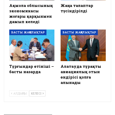
Ақмола облысының
Жаңа талаптар
экономикасы
түсіндірілді
жоғары қарқынмен
дамып келеді
БАСТЫ ЖАҢАЛЫҚТАР
БАСТЫ ЖАҢАЛЫҚТАР
Тұрғындар өтініші –
Алатауда тұрақты
басты назарда
авиациялық отын
өндірісі қолға
алынады
АЛДЫҢҒЫ
КЕЛЕСІ