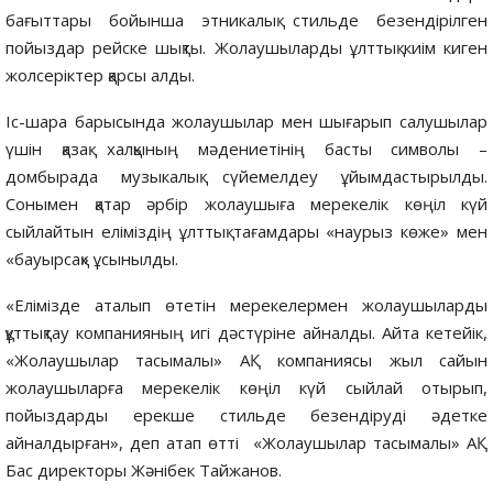
бағыттары бойынша этникалық стильде безендірілген
пойыздар рейске шықты. Жолаушыларды ұлттық киім киген
жолсеріктер қарсы алды.
Іс-шара барысында жолаушылар мен шығарып салушылар
үшін қазақ халқының мәдениетінің басты символы –
домбырада музыкалық сүйемелдеу ұйымдастырылды.
Сонымен қатар әрбір жолаушыға мерекелік көңіл күй
сыйлайтын еліміздің ұлттық тағамдары «наурыз көже» мен
«бауырсақ» ұсынылды.
«Елімізде аталып өтетін мерекелермен жолаушыларды
құттықтау компанияның игі дәстүріне айналды. Айта кетейік,
«Жолаушылар тасымалы» АҚ компаниясы жыл сайын
жолаушыларға мерекелік көңіл күй сыйлай отырып,
пойыздарды ерекше стильде безендіруді әдетке
айналдырған», деп атап өтті «Жолаушылар тасымалы» АҚ
Бас директоры Жәнібек Тайжанов.