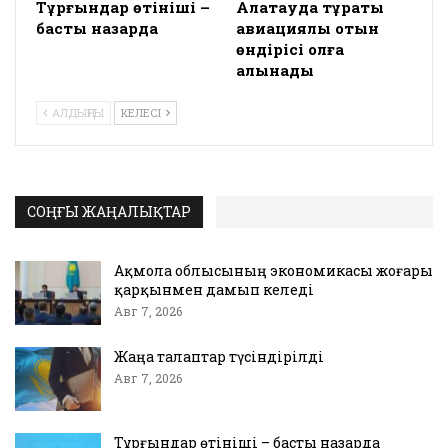
Тұрғындар өтініші –
Алатауда тұрақты
басты назарда
авиациялық отын
өндірісі қолға
алынады
АЛДЫҢҒЫ
КЕЛЕСІ
СОҢҒЫ ЖАҢАЛЫҚТАР
Ақмола облысының экономикасы жоғары
қарқынмен дамып келеді
Авг 7, 2026
Жаңа талаптар түсіндірілді
Авг 7, 2026
Тұрғындар өтініші – басты назарда