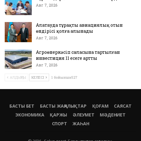
Авг 7, 2026
Алатауда тұрақты авиациялық отын
өндірісі қолға алынады
Авг 7, 2026
Агроөнеркәсіп саласына тартылған
инвестиция 11 есеге артты
Авг 7, 2026
АЛДЫҢҒЫ
КЕЛЕСІ
1 бойынша527
БАСТЫ БЕТ
БАСТЫ ЖАҢАЛЫҚТАР
ҚОҒАМ
САЯСАТ
ЭКОНОМИКА
ҚАРЖЫ
ӘЛЕУМЕТ
МӘДЕНИЕТ
СПОРТ
ЖАҺАН