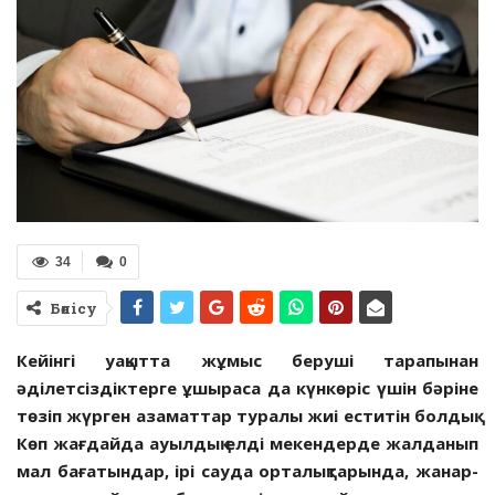
34
0
Бөлісу
Кейінгі уақытта жұмыс беруші тарапынан
әділетсіздіктерге ұшыраса да күнкөріс үшін бәріне
төзіп жүрген азаматтар туралы жиі еститін болдық.
Көп жағдайда ауылдық елді мекендерде жалданып
мал бағатындар, ірі сауда орталықтарында, жанар-