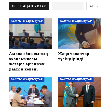
ӨЗГЕ ЖАҢАЛЫҚТАР
All
БАСТЫ ЖАҢАЛЫҚТАР
БАСТЫ ЖАҢАЛЫҚТАР
Ақмола облысының
Жаңа талаптар
экономикасы
түсіндірілді
жоғары қарқынмен
дамып келеді
БАСТЫ ЖАҢАЛЫҚТАР
БАСТЫ ЖАҢАЛЫҚТАР