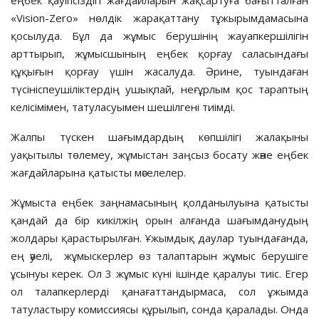
«Vision-Zero» нөлдік жарақаттану тұжырымдамасына
қосылуда. Бұл да жұмыс берушінің жауапкершілігін
арттырып, жұмысшының еңбек қорғау саласындағы
құқығын қорғау үшін жасалуда. Әрине, туындаған
түсініспеушіліктердің ушықпай, неғұрлым қос тараптың
келісімімен, татуласуымен шешілгені тиімді.
Жалпы түскен шағымдардың көпшілігі жалақыны
уақытылы төлемеу, жұмыстан заңсыз босату және еңбек
жағдайларына қатысты мәселелер.
Жұмыста еңбек заңнамасының қолданылуына қатысты
қандай да бір кикілжің орын алғанда шағымданудың
жолдары қарастырылған. Ұжымдық даулар туындағанда,
ең әуелі, жұмыскерлер өз талаптарын жұмыс берушіге
ұсынуы керек. Ол 3 жұмыс күні ішінде қаралуы тиіс. Егер
ол талапкерлерді қанағаттандырмаса, сол ұжымда
татуластыру комиссиясы құрылып, сонда қаралады. Онда