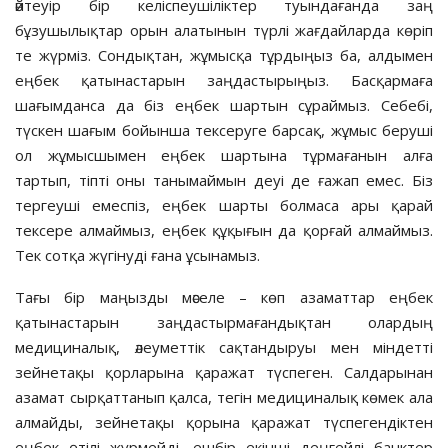
әйтеуір бір келіспеушіліктер туындағанда заң
бұзушылықтар орын алатынын түрлі жағдайларда көріп
те жүрміз. Сондықтан, жұмысқа тұрдыңыз ба, алдымен
еңбек қатынастарын заңдастырыңыз. Басқармаға
шағымданса да біз еңбек шартын сұраймыз. Себебі,
түскен шағым бойынша тексеруге барсақ, жұмыс беруші
ол жұмысшымен еңбек шартына тұрмағанын алға
тартып, тіпті оны танымаймын деуі де ғажап емес. Біз
тергеуші емеспіз, еңбек шарты болмаса ары қарай
тексере алмаймыз, еңбек құқығын да қорғай алмаймыз.
Тек сотқа жүгінуді ғана ұсынамыз.
Тағы бір маңызды мәселе – көп азаматтар еңбек
қатынастарын заңдастырмағандықтан олардың
медициналық, әлеуметтік сақтандыруы мен міндетті
зейнетақы қорларына қаражат түспеген. Салдарынан
азамат сырқаттанып қалса, тегін медициналық көмек ала
алмайды, зейнетақы қорына қаражат түспегендіктен
еңбек өтілі жүрмейді, ешбір екінші деңгейлі банктер