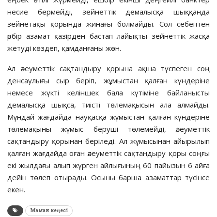
несие бермейді, зейнеттік демалысқа шыққанда
зейнетақы қорында жинағы болмайды. Сол себептен
әрбір азамат қазірден бастап лайықты зейнеттік жасқа
жетуді көздеп, қамданғаны жөн.
Ал әлеуметтік сақтандыру қорына ақша түспеген соң
денсаулығы сыр беріп, жұмыстан қалған күндеріне
немесе жүкті келіншек бала күтіміне байланысты
демалысқа шықса, тиісті төлемақысын ала алмайды.
Мұндай жағдайда науқасқа жұмыстан қалған күндеріне
төлемақыны жұмыс беруші төлемейді, әлеуметтік
сақтандыру қорынан беріледі. Ал жұмысынан айырылып
қалған жағдайда оған әлеуметтік сақтандыру қоры соңғы
екі жылдағы алып жүрген айлығының 60 пайызын 6 айға
дейін төлеп отырады. Осыны барша азаматтар түсінсе
екен.
Маман кеңесі