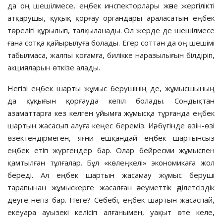
да оң шешілмесе, еңбек инспекторлары және жергілікті
атқарушы, құқық қорғау органдары араласатын еңбек
төрелігі құрылып, талқыланады. Ол жерде де шешілмесе
ғана сотқа қайырылуға болады. Егер соттан да оң шешімі
табылмаса, жалпы қоғамға, билікке наразылығын білдіріп,
акцияларын өткізе алады.
Негізі еңбек шарты жұмыс берушінің де, жұмысшының
да құқығын қорғауда кепіл болады. Сондықтан
азаматтарға кез келген ұйымға жұмысқа тұрғанда еңбек
шартын жасасып алуға кеңес береміз. Иә, бүгінде өзін-өзі
өзектендірмеген, яғни ешқандай еңбек шартынсыз
еңбек етіп жүргендер бар. Олар бейресми жұмыспен
қамтылған тұлғалар. Бұл «көлеңкелі» экономикаға жол
береді. Ал еңбек шартын жасамау жұмыс беруші
тарапынан жұмыскерге жасалған әлеуметтік әділетсіздік
деуге негіз бар. Неге? Себебі, еңбек шартын жасаспай,
екеуара ауызекі келісіп алғанымен, уақыт өте келе,