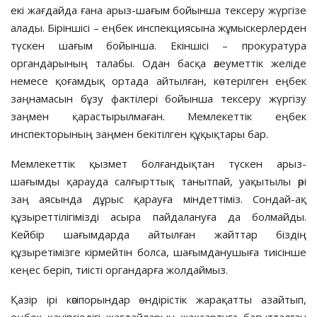
екі жағдайда ғана арыз-шағым бойынша тексеру жүргізе
алады. Біріншісі – еңбек инспекциясына жұмыскерлерден
түскен шағым бойынша. Екіншісі – прокуратура
органдарының талабы. Одан басқа әлеуметтік желіде
немесе қоғамдық ортада айтылған, көтерілген еңбек
заңнамасын бұзу фактілері бойынша тексеру жүргізу
заңмен қарастырылмаған. Мемлекеттік еңбек
инспекторының заңмен бекітілген құқықтары бар.
Мемлекеттік қызмет болғандықтан түскен арыз-
шағымды қарауда салғырттық танытпай, уақытылы әрі
заң аясында дұрыс қарауға міндеттіміз. Сондай-ақ
құзыреттілігімізді асыра пайдалануға да болмайды.
Кейбір шағымдарда айтылған жайттар біздің
құзыретімізге кірмейтін болса, шағымданушыға тиісінше
кеңес беріп, тиісті органдарға жолдаймыз.
Қазір ірі кәсіпорындар өндірістік жарақатты азайтып,
еңбек қауіпсіздігі жағдайларын жақсартуға бағытталған