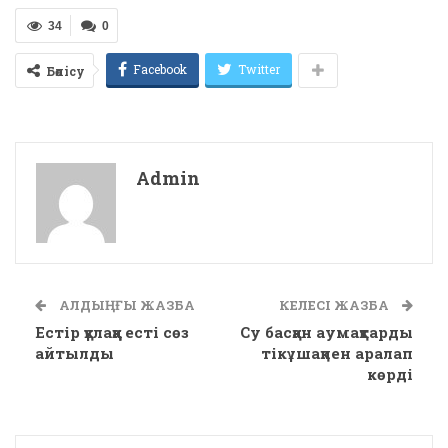
34
0
Facebook
Twitter
Бөлісу
Admin
АЛДЫҢҒЫ ЖАЗБА
КЕЛЕСІ ЖАЗБА
Естір құлаққа есті сөз
Су басқан аумақтарды
айтылды
тікұшақпен аралап
көрді