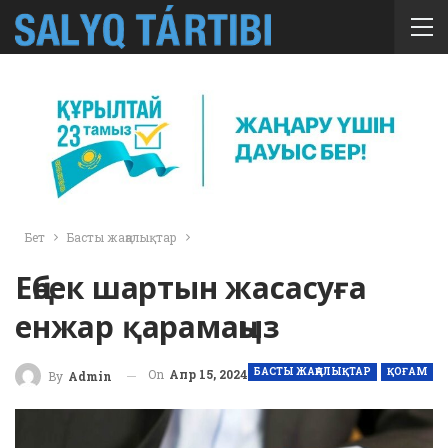
Бет
Басты жаңалықтар
Еңбек шартын жасасуға
енжар қарамаңыз
БАСТЫ ЖАҢАЛЫҚТАР
ҚОҒАМ
On
Апр 15, 2024
By
Admin