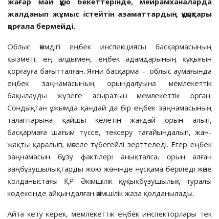
жағар май құю бекеттерінде, мейрамханаларда
жалданып жұмыс істейтін азаматтардың құқықтары
қорғала бермейді.
Облыс әкімдігі еңбек инспекциясы басқармасының
қызметі, ең алдымен, еңбек адамдарының құқығын
қорғауға бағытталған. Яғни басқарма – облыс аумағында
еңбек заңнамасының орындалуына мемлекеттік
бақылауды жүзеге асыратын мемлекеттік орган.
Сондықтан ұжымда қандай да бір еңбек заңнамасының
талаптарына қайшы келетін жағдай орын алып,
басқармаға шағым түссе, тексеру тағайындалып, жан-
жақты қаралып, мәселе түбегейлі зерттеледі. Егер еңбек
заңнамасын бұзу фактілері анықталса, орын алған
заңбұзушылықтарды жою жөнінде нұсқама беріледі және
қолданыстағы ҚР Әкімшілік құқықбұзушылық туралы
кодексінде айқындалған әкімшілік жаза қолданылады.
Айта кету керек, мемлекеттік еңбек инспекторлары тек