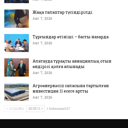
Жаңа талаптар түсіндірілді
Авг 7, 2026
Тұрғындар өтініші – басты назарда
Авг 7, 2026
Алатауда тұрақты авиациялық отын
өндірісі қолға алынады
Авг 7, 2026
Агроөнеркәсіп саласына тартылған
инвестиция 11 есеге артты
Авг 7, 2026
АЛДЫҢҒЫ
КЕЛЕСІ
1 бойынша527