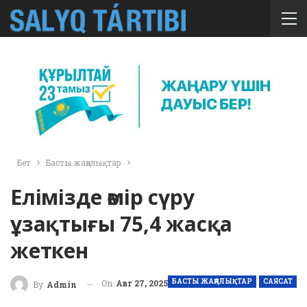
Бет
Басты жаңалықтар
Елімізде өмір сүру
ұзақтығы 75,4 жасқа
жеткен
БАСТЫ ЖАҢАЛЫҚТАР
САЯСАТ
On
Авг 27, 2025
By
Admin