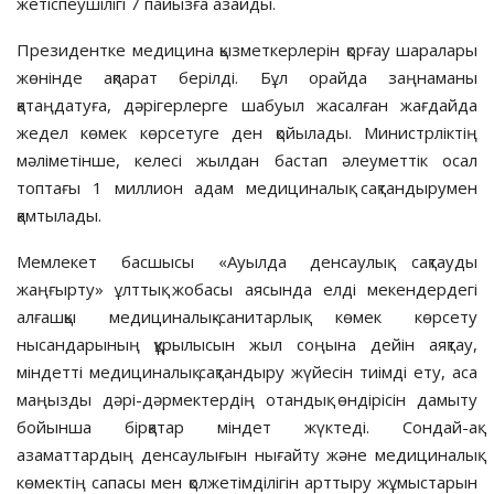
жетіспеушілігі 7 пайызға азайды.
Президентке медицина қызметкерлерін қорғау шаралары
жөнінде ақпарат берілді. Бұл орайда заңнаманы
қатаңдатуға, дәрігерлерге шабуыл жасалған жағдайда
жедел көмек көрсетуге ден қойылады. Министрліктің
мәліметінше, келесі жылдан бастап әлеуметтік осал
топтағы 1 миллион адам медициналық сақтандырумен
қамтылады.
Мемлекет басшысы «Ауылда денсаулық сақтауды
жаңғырту» ұлттық жобасы аясында елді мекендердегі
алғашқы медициналық-санитарлық көмек көрсету
нысандарының құрылысын жыл соңына дейін аяқтау,
міндетті медициналық сақтандыру жүйесін тиімді ету, аса
маңызды дәрі-дәрмектердің отандық өндірісін дамыту
бойынша бірқатар міндет жүктеді. Сондай-ақ
азаматтардың денсаулығын нығайту және медициналық
көмектің сапасы мен қолжетімділігін арттыру жұмыстарын