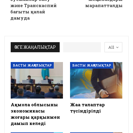
және Транскаспий
марапатталды
бағыты қалай
дамуда
ӨЗГЕ ЖАҢАЛЫҚТАР
All
БАСТЫ ЖАҢАЛЫҚТАР
БАСТЫ ЖАҢАЛЫҚТАР
Ақмола облысының
Жаңа талаптар
экономикасы
түсіндірілді
жоғары қарқынмен
дамып келеді