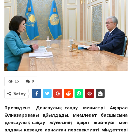
15
0
Бөлісу
Президент Денсаулық сақтау министрі Ақмарал
Әлназарованы қабылдады
.
Мемлекет басшысына
денсаулық сақтау жүйесінің қазіргі жай-күйі мен
алдағы кезеңге арналған перспективті міндеттері