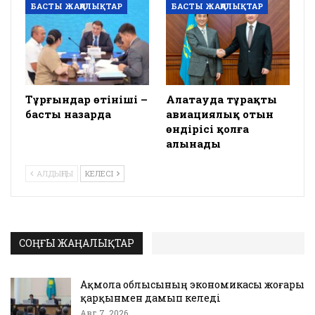
БАСТЫ ЖАҢАЛЫҚТАР
БАСТЫ ЖАҢАЛЫҚТАР
Тұрғындар өтініші –
Алатауда тұрақты
басты назарда
авиациялық отын
өндірісі қолға
алынады
АЛДЫҢҒЫ
КЕЛЕСІ
СОҢҒЫ ЖАҢАЛЫҚТАР
Ақмола облысының экономикасы жоғары
қарқынмен дамып келеді
Авг 7, 2026