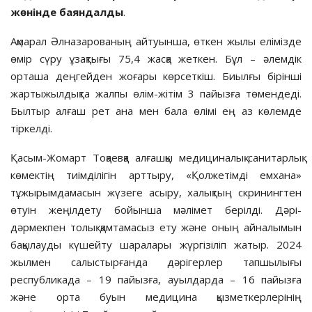
жөнінде баяндалды
.
Ақмарал Әлназарованың айтуынша, өткен жылы елімізде
өмір сүру ұзақтығы 75,4 жасқа жеткен. Бұл – әлемдік
орташа деңгейден жоғары көрсеткіш. Биылғы бірінші
жартыжылдықта жалпы өлім-жітім 3 пайызға төмендеді.
Былтыр алғаш рет ана мен бала өлімі ең аз көлемде
тіркелді.
Қасым-Жомарт Тоқаевқа алғашқы медициналық-санитарлық
көмектің тиімділігін арттыру, «Қолжетімді емхана»
тұжырымдамасын жүзеге асыру, халықтың скринингтен
өтуін жеңілдету бойынша мәлімет берілді. Дәрі-
дәрмекпен толық қамтамасыз ету және оның айналымын
бақылауды күшейту шаралары жүргізіліп жатыр. 2024
жылмен салыстырғанда дәрігерлер тапшылығы
республикада – 19 пайызға, ауылдарда – 16 пайызға
және орта буын медицина қызметкерлерінің