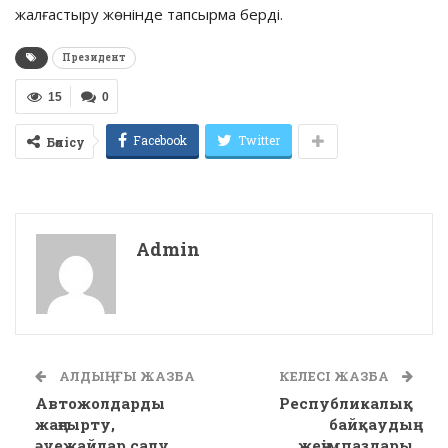
жалғастыру жөнінде тапсырма берді.
Президент
15
0
Facebook
Twitter
Бөлісу
Admin
АЛДЫҢҒЫ ЖАЗБА
КЕЛЕСІ ЖАЗБА
Автожолдарды
Республикалық
жаңғырту,
байқаудың
әуежайлар салу
жеңімпаздары