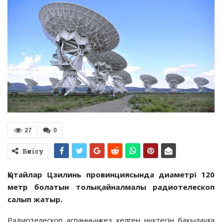
27
0
Бөлісу
Қытайлар Цзилинь провинциясында диаметрі 120
метр болатын толықайналмалы радиотелескоп
салып жатыр.
Радиотелескоп аспанның кез келген нүктесін бақылауға