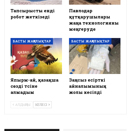
Тапсырысты енді
Павлодар
робот жеткізеді
құтқарушылары
жаңа технологияны
меңгеруде
БАСТЫ ЖАҢАЛЫҚТАР
БАСТЫ ЖАҢАЛЫҚТАР
Япырм-ай, қазақша
Заңсыз есірткі
сөзді түсіне
айналымының
алмадым
жолы кесілді
АЛДЫҢҒЫ
КЕЛЕСІ