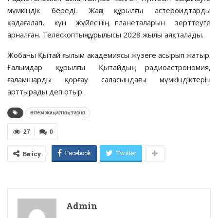
мүмкіндік береді. Жаңа құрылғы астероидтарды
қадағалап, күн жүйесінің планеталарын зерттеу­ге
арналған. Телескоптың құрылысы 2028 жылы аяқталады.
Жобаны Қытай ғылым академиясы жүзеге асырып жатыр.
Ғалымдар құрылғы Қытайдың радиоастрономия,
ғаламшарды қорғау саласындағы мүмкіндіктерін
арттырады деп отыр.
Әлем жаңалықтары
27
0
Facebook
Twitter
Бөлісу
Admin