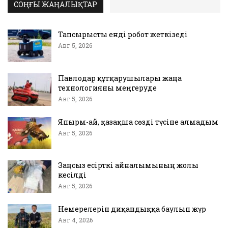
СОҢҒЫ ЖАҢАЛЫҚТАР
Тапсырысты енді робот жеткізеді
Авг 5, 2026
Павлодар құтқарушылары жаңа
технологияны меңгеруде
Авг 5, 2026
Япырм-ай, қазақша сөзді түсіне алмадым
Авг 5, 2026
Заңсыз есірткі айналымының жолы
кесілді
Авг 5, 2026
Немерелерін диқандыққа баулып жүр
Авг 4, 2026