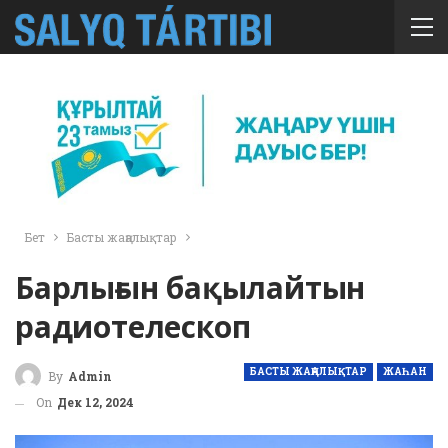
Бет
Басты жаңалықтар
Барлығын бақылайтын
радиотелескоп
БАСТЫ ЖАҢАЛЫҚТАР
ЖАҺАН
By
Admin
On
Дек 12, 2024