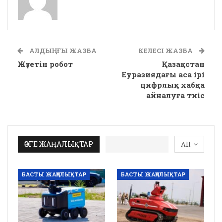
АЛДЫҢҒЫ ЖАЗБА
КЕЛЕСІ ЖАЗБА
Жүзетін робот
Қазақстан
Еуразиядағы аса ірі
цифрлық хабқа
айналуға тиіс
ӨЗГЕ ЖАҢАЛЫҚТАР
All
БАСТЫ ЖАҢАЛЫҚТАР
БАСТЫ ЖАҢАЛЫҚТАР