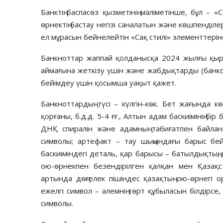
Банктің баспасөз қызметінің мәліметінше, бұл – 
өрнектің бастау негізі саналатын және көшпенділер
ел мұрасын бейнелейтін «Сақ стилі» элементтерін
Банкноттар жаппай қолданысқа 2024 жылғы қыркү
аймағына жеткізу үшін және жабдықтарды (банко
бейімдеу үшін қосымша уақыт қажет.
Банкноттардың түсі – күлгін-көк. Бет жағында к
қорғаны, б.д.д. 5-4 ғғ., Алтын адам баскиімінің бі
ДНҚ спиралін және адамның табиғатпен байланы
символы; артефакт – тау шыңындағы барыс бейне
баскиіміндегі деталь, қар барысы – батылдықтың
ою-өрнекпен безендірілген қалқан мен Қазақст
артында дөңгелек пішіндес қазақтың ою-өрнегі
ежелгі символ – әлемнің төрт құбыласын білдірсе
символы.