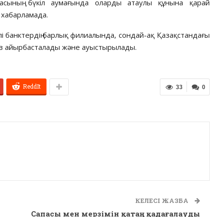
асының бүкіл аумағында оларды атаулы құнына қарай
н хабарламада.
йлі банктердің барлық филиалында, сондай-ақ Қазақстандағы
із айырбасталады және ауыстырылады.
ReddIt
33
0
КЕЛЕСІ ЖАЗБА
Сапасы мен мерзімін қатаң қадағалауды