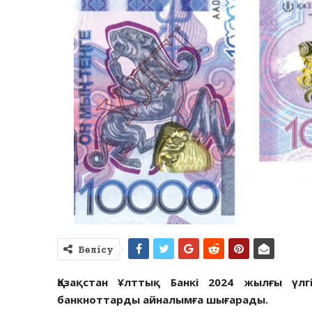
Бөлісу
Қазақстан Ұлттық Банкі 2024 жылғы үлг
банкноттарды айналымға шығарады.