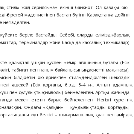
«Сақ стилі» жаңа сериясынан екінші банкнот. Ол қазақы ою-
дің бірегей мәдениетінен бастап бүгінгі Қазақстанға дейінгі
е негізделген.
йекте беріле бастайды. Себебі, оларды еліміздің барлық
маттар, терминалдар және басқа да кассалық техникалар)
өкте қалықтап ұшқан құспен «Өмір ағашының» бұтағы (Есік
р бөлігі, табиғат пен наным байланысының қасиетті мағынасы);
сын білдіретін ою-өрнекпен стильдендірілген шексіздік
лі әшекей (Есік қорғаны, б.з.д. 5-4 ғғ., Алтын адамның
, күш пен сұлулықтың символы) бейнеленген. Артқы жағында
анда мекен ететін барыс бейнеленген. Негізгі суреттің
 орналасқан. Ондағы «Қалқан» – құндылықтарды қорғауды;
, ортасындағы күн белгісі – шығармашылық қуат пен өмірдің