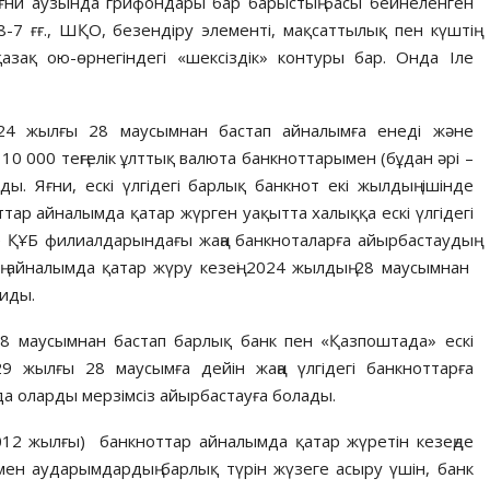
яғни аузында грифондары бар барыстың басы бейнеленген
-7 ғғ., ШҚО, безендіру элементі, мақсаттылық пен күштің
азақ ою-өрнегіндегі «шексіздік» контуры бар. Онда Іле
024 жылғы 28 маусымнан бастап айналымға енеді және
0 000 теңгелік ұлттық валюта банкноттарымен (бұдан әрі –
ды. Яғни, ескі үлгідегі барлық банкнот екі жылдың ішінде
тар айналымда қатар жүрген уақытта халыққа ескі үлгідегі
се ҚҰБ филиалдарындағы жаңа банкноталарға айырбастаудың
дың айналымда қатар жүру кезеңі 2024 жылдың 28 маусымнан
тиды.
 28 маусымнан бастап барлық банк пен «Қазпоштада» ескі
29 жылғы 28 маусымға дейін жаңа үлгідегі банкноттарға
да оларды мерзімсіз айырбастауға болады.
 (2012 жылғы) банкноттар айналымда қатар жүретін кезеңде
мен аударымдардың барлық түрін жүзеге асыру үшін, банк