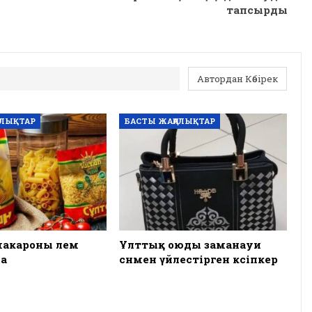
тапсырды
Автордан Көбірек
АЛЫҚТАР
БАСТЫ ЖАҢАЛЫҚТАР
макароны әлем
Ұлттық оюды заманауи
а
сәнмен үйлестірген кәсіпкер