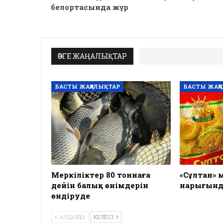
белортасында жүр
ӨЗГЕ ЖАҢАЛЫҚТАР
БАСТЫ ЖАҢАЛЫҚТАР
БАСТЫ ЖАҢ
Меркіліктер 80 тоннаға
«Сұлтан» 
дейін балық өнімдерін
нарығынд
өндіруде
АЛДЫҢҒЫ
КЕЛЕСІ