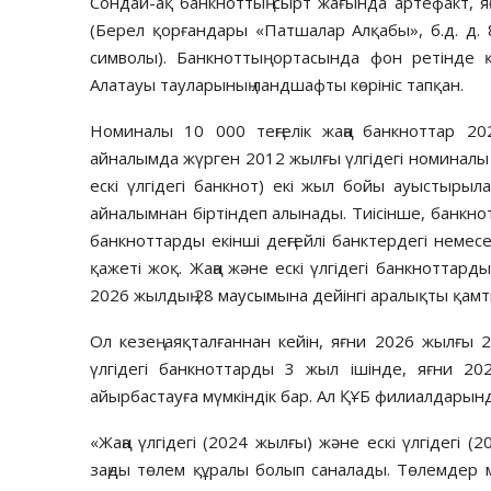
Сондай-ақ банкноттың сырт жағында артефакт, 
(Берел қорғандары «Патшалар Алқабы», б.д. д. 8
символы). Банкноттың ортасында фон ретінде қ
Алатауы тауларының ландшафты көрініс тапқан.
Номиналы 10 000 теңгелік жаңа банкноттар 2
айналымда жүрген 2012 жылғы үлгідегі номиналы 1
ескі үлгідегі банкнот) екі жыл бойы ауыстырыла
айналымнан біртіндеп алынады. Тиісінше, банкнот
банкноттарды екінші деңгейлі банктердегі неме
қажеті жоқ. Жаңа және ескі үлгідегі банкноттар
2026 жылдың 28 маусымына дейінгі аралықты қам
Ол кезең аяқталғаннан кейін, яғни 2026 жылғы
үлгідегі банкноттарды 3 жыл ішінде, яғни 20
айырбастауға мүмкіндік бар. Ал ҚҰБ филиалдарын
«Жаңа үлгідегі (2024 жылғы) және ескі үлгідегі
заңды төлем құралы болып саналады. Төлемдер 