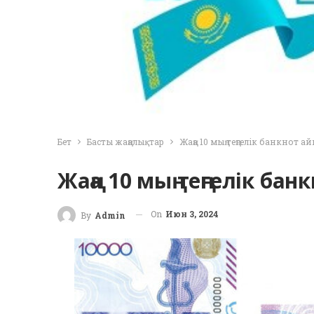
Бет
Басты жаңалықтар
Жаңа 10 мың теңгелік банкнот
Жаңа 10 мың теңгелік б
On
Июн 3, 2024
By
Admin