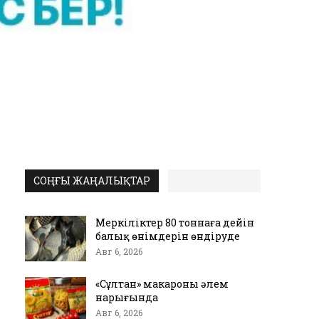
СОҢҒЫ ЖАҢАЛЫҚТАР
Меркіліктер 80 тоннаға дейін
балық өнімдерін өндіруде
Авг 6, 2026
«Сұлтан» макароны әлем
нарығында
Авг 6, 2026