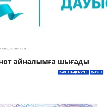
 айналымға шығады
анкнот айналымға шығады
БАСТЫ ЖАҢАЛЫҚТАР
ҚАРЖЫ