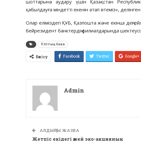
шоттарына аудару үшін Қазақстан Республик
қабылдауға міндетті екенін атап өтеміз», делінге
Олар еліміздегі ҚҰБ, Қазпошта және екінші деңге
бейрезидент банктердің филиалдарында шектеус
Ұлттық банк
Facebook
Twitter
Google+
Бөлісу
Admin
АЛДЫҢҒЫ ЖАЗБА
Жетпіс екідегі әжей эко-акцияның