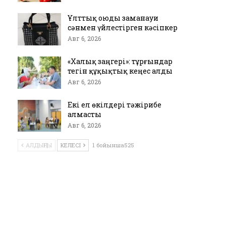
Ұлттық оюды заманауи
сәнмен үйлестірген кәсіпкер
Авг 6, 2026
«Халық заңгері»: тұрғындар
тегін құқықтық кеңес алды
Авг 6, 2026
Екі ел өкілдері тәжірибе
алмасты
Авг 6, 2026
АЛДЫҢҒЫ
КЕЛЕСІ
1 бойынша525