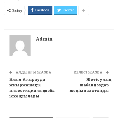
Facebook
Twitter
Бөлісу
Admin
АЛДЫҢҒЫ ЖАЗБА
КЕЛЕСІ ЖАЗБА
Биыл Атырауда
Жетісулық
жиырмашақты
шабандоздар
инвестициялық жоба
жеңімпаз атанды
іске қосылады