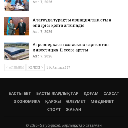
Авг 7, 2026
Алатауда тұрақты авиациялық отын
өндірісі қолға алынады
Авг 7, 2026
Агроөнеркәсіп саласына тартылған
инвестиция 11 есеге артты
Авг 7, 2026
АЛДЫҢҒЫ
КЕЛЕСІ
1 бойынша527
БАСТЫ БЕТ
БАСТЫ ЖАҢАЛЫҚТАР
ҚОҒАМ
САЯСАТ
ЭКОНОМИКА
ҚАРЖЫ
ӘЛЕУМЕТ
МӘДЕНИЕТ
СПОРТ
ЖАҺАН
© 2026 - Salyq-gazet. Барлық құқықтар сақталған.