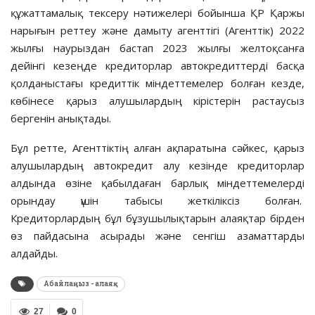
құжаттамалық тексеру нәтижелері бойынша ҚР Қаржы
нарығын реттеу және дамыту агенттігі (Агенттік) 2022
жылғы наурыздан бастап 2023 жылғы желтоқсанға
дейінгі кезеңде кредиторлар автокредиттерді басқа
қолданыстағы кредиттік міндеттемелер болған кезде,
көбінесе қарыз алушылардың кірістерін растаусыз
бергенін анықтады.
Бұл ретте, Агенттіктің алған ақпаратына сәйкес, қарыз
алушылардың автокредит алу кезінде кредиторлар
алдында өзіне қабылдаған барлық міндеттемелерді
орындау үшін табысы жеткіліксіз болған.
Кредиторлардың бұл бұзушылықтарын алаяқтар бірден
өз пайдасына асырады және сенгіш азаматтарды
алдайды.
Абайлаңыз - алаяқ
27
0