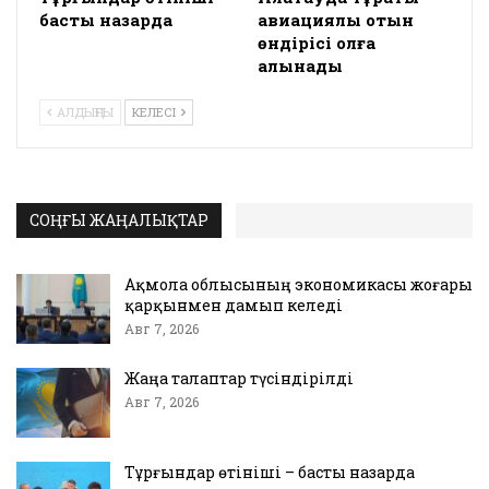
басты назарда
авиациялық отын
өндірісі қолға
алынады
АЛДЫҢҒЫ
КЕЛЕСІ
СОҢҒЫ ЖАҢАЛЫҚТАР
Ақмола облысының экономикасы жоғары
қарқынмен дамып келеді
Авг 7, 2026
Жаңа талаптар түсіндірілді
Авг 7, 2026
Тұрғындар өтініші – басты назарда