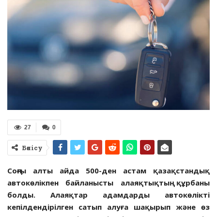
27
0
Бөлісу
Соңғы алты айда 500-ден астам қазақстандық
автокөлікпен байланысты алаяқтықтың құрбаны
болды.
Алаяқтар адамдарды автокөлікті
кепілдендірілген сатып алуға шақырып және өз