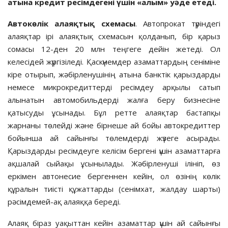
атына кредит ресімдегені үшін «алым» уәде етеді.
Автокөлік алаяқтық схемасы
. Автопрокат түріндегі
алаяқтар ірі алаяқтық схемасын қолданып, бір қарыз
сомасы 12-ден 20 млн теңгеге дейін жетеді. Ол
келесідей жүргізіледі. Қаскүнемдер азаматтардың сеніміне
кіре отырып, жәбірленушінің атына банктік қарыздарды
немесе микрокредиттерді ресімдеу арқылы сатып
алынатын автомобильдерді жалға беру бизнесіне
қатысуды ұсынады. Бұл ретте алаяқтар бастапқы
жарнаны төлейді және бірнеше ай бойы автокредиттер
бойынша ай сайынғы төлемдерді жүзеге асырады.
Қарыздарды ресімдеуге келісім бергені үшін азаматтарға
ақшалай сыйақы ұсынылады. Жәбірленуші ілініп, өз
еркімен автонесие бергеннен кейін, ол өзінің көлік
құралын тиісті құжаттарды (сенімхат, жалдау шарты)
рәсімдемей-ақ алаяққа береді.
Алаяқ біраз уақыттан кейін азаматтар үшін ай сайынғы