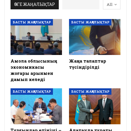
ӨЗГЕ ЖАҢАЛЫҚТАР
All
БАСТЫ ЖАҢАЛЫҚТАР
БАСТЫ ЖАҢАЛЫҚТАР
Ақмола облысының
Жаңа талаптар
экономикасы
түсіндірілді
жоғары қарқынмен
дамып келеді
БАСТЫ ЖАҢАЛЫҚТАР
БАСТЫ ЖАҢАЛЫҚТАР
Тұрғындар өтініші –
Алатауда тұрақты