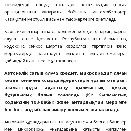
төлемдерді төлеуді тоқтатады және құқық қорғау
органдарының ақпараты бойынша автомобильдер
Қазақстан Республикасынан тыс жерлерге әкетіледі.
Қарыз/кепіл шартына өз қолымен қол қоя отырып, қарыз
алушы өзіне Қазақстан Республикасының Азаматтық
кодексіне сәйкес шартта көзделген тәртіппен және
мерзімдерде қайтаруға міндетті міндеттемелерді
қабылдайтынын есте ұстаған жөн.
Автокөлік сатып алуға кредит, микрокредит алған
кезде кейіннен олардың деректерін ұрлай отырып,
азаматтарды адастыру қылмыстық құқық
бұзушылық болып саналады (ҚР Қылмыстық
кодексінің 190-бабы) және айтарлықтай мерзімге
бас бостандығынан айыру жолымен жазаланады.
Автокөлік құралдарын сатып алуға қаржы берген банктер
мен микроқаржы ұйымдарына қатысты жүргізілген