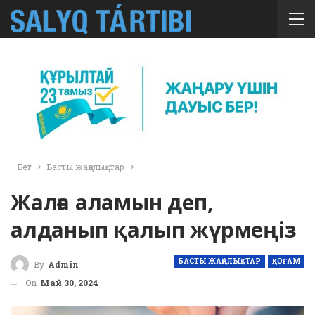
Бет
Басты жаңалықтар
Жалға аламын деп,
алданып қалып жүрмеңіз
БАСТЫ ЖАҢАЛЫҚТАР
ҚОҒАМ
By
Admin
On
Май 30, 2024