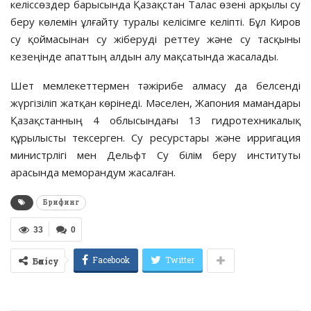
келіссөздер барысында Қазақстан Талас өзені арқылы су
беру көлемін ұлғайту туралы келісімге келіпті. Бұл Киров
су қоймасынан су жіберуді реттеу және су тасқыны
кезеңінде апаттың алдын алу мақсатында жасалады.
Шет мемлекеттермен тәжірибе алмасу да белсенді
жүргізіліп жатқан көрінеді. Мәселен, Жапония мамандары
Қазақстанның 4 облысындағы 13 гидротехникалық
құрылысты тексерген. Су ресурстары және ирригация
министрлігі мен Дельфт Су білім беру институты
арасында меморандум жасалған.
Брифинг
33
0
Facebook
Twitter
Бөлісу