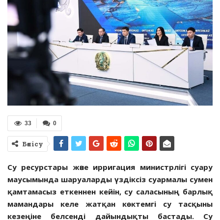
33
0
Бөлісу
Су ресурстары және ирригация министрлігі суару
маусымында шаруаларды үздіксіз суармалы сумен
қамтамасыз еткеннен кейін, су саласының барлық
мамандары келе жатқан көктемгі су тасқыны
кезеңіне белсенді дайындықты бастады. Су