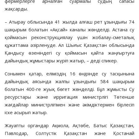
фермерлерге арналған суармалы судың сапасы
жақсарды.
– Атырау облысында 41 жылда алғаш рет ұзындығы 74
шақырым болатын «Ақсай» каналы жөнделді. Астана су
қоймасын реконструкциялау үшін жобалау-сметалық
құжаттама әзірленуде. Ал Шығыс Қазақстан облысында
Қандысу өзеніндегі су қоймасын қайта жаңғыртуға
дайындық жұмыстары жүріп жатыр, – деді спикер.
Сонымен қатар, еліміздің 16 өңірінде су тасқынына
дайындық аясында жалпы ұзындығы 584 шақырым
болатын 400-ге жуық бөгет жөнделді. Бұл жұмысты Су
ресурстары және ирригация министрлігі Төтенше
жағдайлар министрлігімен және әкімдіктермен бірлесіп
іске асырып жатыр.
Жауапты органдар Ақмола, Ақтөбе, Батыс Қазақстан,
Павлодар, Солтүстік Қазақстан және Қостанай