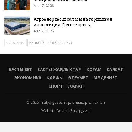
Авг 7, 2026
Агроөнеркәсіп саласына тартылған
инвестиция 11 есеге артты
Авг 7, 2026
АЛДЫҢҒЫ
КЕЛЕСІ
1 бойынша527
БАСТЫ БЕТ
БАСТЫ ЖАҢАЛЫҚТАР
ҚОҒАМ
САЯСАТ
ЭКОНОМИКА
ҚАРЖЫ
ӘЛЕУМЕТ
МӘДЕНИЕТ
СПОРТ
ЖАҺАН
© 2026 - Salyq-gazet. Барлық құқықтар сақталған.
Website Design:
Salyq-gazet