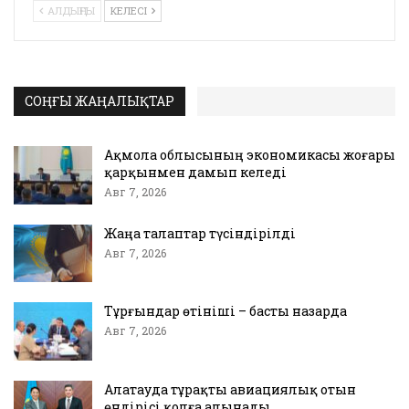
АЛДЫҢҒЫ
КЕЛЕСІ
СОҢҒЫ ЖАҢАЛЫҚТАР
Ақмола облысының экономикасы жоғары
қарқынмен дамып келеді
Авг 7, 2026
Жаңа талаптар түсіндірілді
Авг 7, 2026
Тұрғындар өтініші – басты назарда
Авг 7, 2026
Алатауда тұрақты авиациялық отын
өндірісі қолға алынады