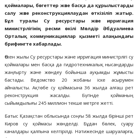
қоймалары, бөгеттер және басқа да құрылыстарды
салу және реконструкциялаудан өткізіліп жатыр.
Бұл туралы Су ресурстары және ирригация
министрлігінің ресми өкілі Мөлдір Әбдуалиева
Орталық коммуникациялар қызметі алаңындағы
брифингте хабарлады.
Өткен жылы Су ресурстары және ирригация министрлігі су
қоймалары мен басқа да гидротехникалық нысандарды
жаңғырту және жөндеу бойынша ауқымды жұмысты
бастады. Ведомство 20 жобаны іске асырумен
айналысты. Ақтөбе су қоймасына 36 жылда алғаш рет
реконструкция жасалды. Бүгінде қойманың
сыйымдылығы 245 миллион текше метрге жетті.
Батыс Қазақстан облысында соңғы 58 жылда бірінші рет
Киров су қоймасы жөнделді. Бұдан бөлек, суару
каналдары қалпына келтірілді. Нәтижесінде шаруаларға,