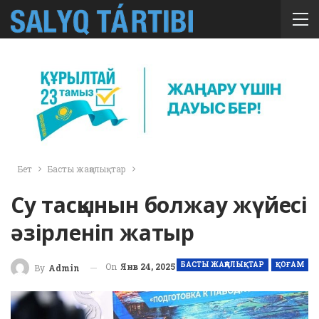
Бет
Басты жаңалықтар
Су тасқынын болжау жүйесі
әзірленіп жатыр
БАСТЫ ЖАҢАЛЫҚТАР
ҚОҒАМ
On
Янв 24, 2025
By
Admin