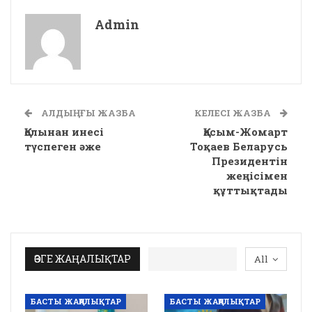
Admin
АЛДЫҢҒЫ ЖАЗБА
КЕЛЕСІ ЖАЗБА
Қолынан инесі
Қасым-Жомарт
түспеген әже
Тоқаев Беларусь
Президентін
жеңісімен
құттықтады
ӨЗГЕ ЖАҢАЛЫҚТАР
All
БАСТЫ ЖАҢАЛЫҚТАР
БАСТЫ ЖАҢАЛЫҚТАР