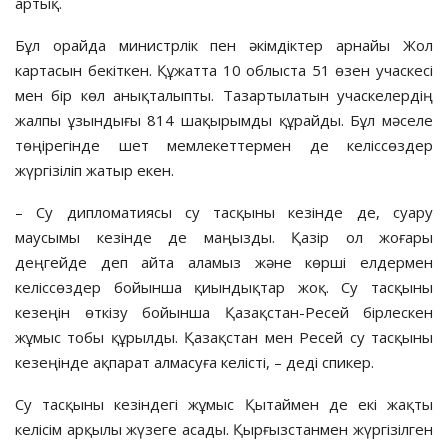
артық.
Бұл орайда министрлік пен әкімдіктер арнайы Жол
картасын бекіткен. Құжатта 10 облыста 51 өзен учаскесі
мен бір көл анықталыпты. Тазартылатын учаскелердің
жалпы ұзындығы 814 шақырымды құрайды. Бұл мәселе
төңірегінде шет мемлекеттермен де келіссөздер
жүргізіліп жатыр екен.
– Су дипломатиясы су тасқыны кезінде де, суару
маусымы кезінде де маңызды. Қазір ол жоғары
деңгейде деп айта аламыз және көрші елдермен
келіссөздер бойынша қиындықтар жоқ. Су тасқыны
кезеңін өткізу бойынша Қазақстан-Ресей бірлескен
жұмыс тобы құрылды. Қазақстан мен Ресей су тасқыны
кезеңінде ақпарат алмасуға келісті, – деді спикер.
Су тасқыны кезіндегі жұмыс Қытаймен де екі жақты
келісім арқылы жүзеге асады. Қырғызстанмен жүргізілген