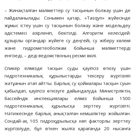
– Жинақталған мәліметтер су тасқынын болжау үшін де
пайдаланылады. Сонымен қатар, «Tasqyn» жүйесінде
жұмыс істеу үшін су тасқынын болжау және модельдеу
әдістемесі әзірленіп, бекітілді. Алгоритм келесідей:
құзырлы органдар жүйеге су деңгейі, су жіберу көлемі
және гидрометеоболжам бойынша мәліметтерді
енгізеді, – деді ведомствоның ресми өкілі.
Спикер елімізде тасқын суды қауіпсіз өткізу үшін
гидротехникалық құрылыстарды тексеру жүргізіліп
жатұанын атап айтты. Барлық су қоймалары тасқын суын
қабылдап, қауіпсіз өткізуге дайындалуда. Министрліктің
бассейндік инспекциялары еліміз бойынша 1500
гидротехникалық құрылысқа зерттеу жүргізіпті.
Нәтижесінде барлық анықталған кемшіліктер жойылған.
Сондай-ақ 105 гидроқұрылысқа көп факторлы зерттеу
жүргізілуде, бұл өткен жылға қарағанда 20 нысанға