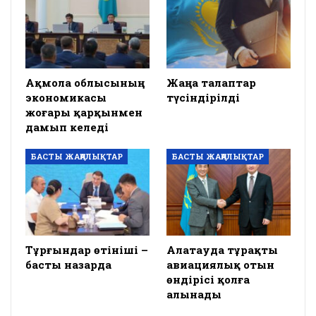
Ақмола облысының
Жаңа талаптар
экономикасы
түсіндірілді
жоғары қарқынмен
дамып келеді
БАСТЫ ЖАҢАЛЫҚТАР
БАСТЫ ЖАҢАЛЫҚТАР
Тұрғындар өтініші –
Алатауда тұрақты
басты назарда
авиациялық отын
өндірісі қолға
алынады