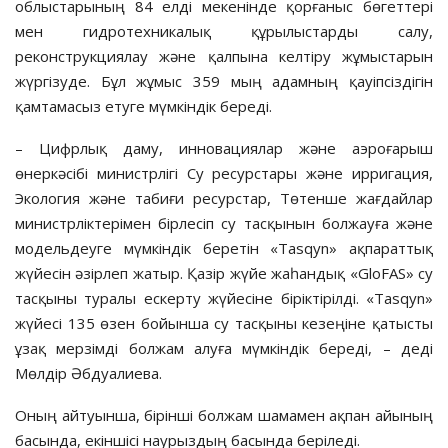
облыстарының 84 елді мекенінде қорғаныс бөгеттері
мен гидротехникалық құрылыстарды салу,
реконструкциялау және қалпына келтіру жұмыстарын
жүргізуде. Бұл жұмыс 359 мың адамның қауіпсіздігін
қамтамасыз етуге мүмкіндік береді.
– Цифрлық даму, инновациялар және аэроғарыш
өнеркәсібі министрлігі Су ресурстары және ирригация,
Экология және табиғи ресурстар, Төтенше жағдайлар
министрліктерімен бірлесіп су тасқынын болжауға және
модельдеуге мүмкіндік беретін «Tasqyn» ақпараттық
жүйесін әзірлеп жатыр. Қазір жүйе жаһандық «GloFAS» су
тасқыны туралы ескерту жүйесіне біріктірілді. «Tasqyn»
жүйесі 135 өзен бойынша су тасқыны кезеңіне қатысты
ұзақ мерзімді болжам алуға мүмкіндік береді, – деді
Мөлдір Әбдуалиева.
Оның айтуынша, бірінші болжам шамамен ақпан айының
басында, екіншісі наурыздың басында беріледі.