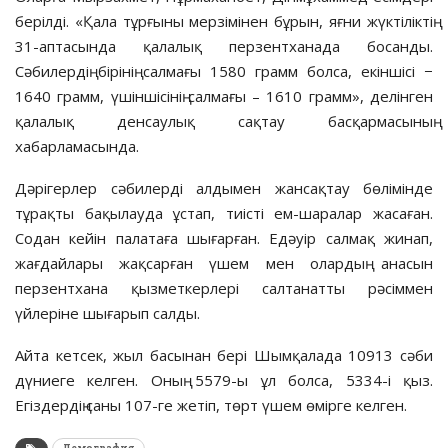
берілді. «Қала тұрғыны мерзімінен бұрын, яғни жүктіліктің
31-аптасында қалалық перзентханада босанды.
Сәбилердің бірінің салмағы 1580 грамм болса, екіншісі −
1640 грамм, үшіншісінің салмағы – 1610 грамм», делінген
қалалық денсаулық сақтау басқармасының
хабарламасында.
Дәрігерлер сәбилерді алдымен жансақтау бөлімінде
тұрақты бақылауда ұстап, тиісті ем-шаралар жасаған.
Содан кейін палатаға шығарған. Едәуір салмақ жинап,
жағдайлары жақсарған үшем мен олардың анасын
перзентхана қызметкерлері салтанатты рәсіммен
үйлеріне шығарып салды.
Айта кетсек, жыл басынан бері Шымқалада 10913 сәби
дүниеге келген. Оның 5579-ы ұл болса, 5334-і қыз.
Егіздердің саны 107-ге жетіп, төрт үшем өмірге келген.