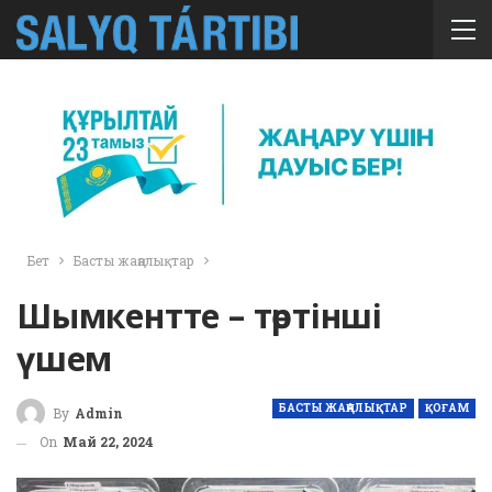
Бет
Басты жаңалықтар
Шымкентте – төртінші
үшем
БАСТЫ ЖАҢАЛЫҚТАР
ҚОҒАМ
By
Admin
On
Май 22, 2024