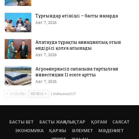
Тұрғындар өтініші – басты назарда
Авг 7, 2026
Алатауда тұрақты авиациялық отын
өндірісі қолға алынады
Авг 7, 2026
Агроөнеркәсіп саласына тартылған
инвестиция 11 есеге артты
Авг 7, 2026
АЛДЫҢҒЫ
КЕЛЕСІ
1 бойынша527
БАСТЫ БЕТ
БАСТЫ ЖАҢАЛЫҚТАР
ҚОҒАМ
САЯСАТ
ЭКОНОМИКА
ҚАРЖЫ
ӘЛЕУМЕТ
МӘДЕНИЕТ