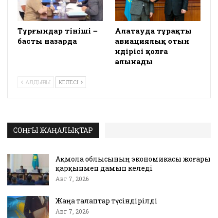
Тұрғындар өтініші –
Алатауда тұрақты
басты назарда
авиациялық отын
өндірісі қолға
алынады
АЛДЫҢҒЫ
КЕЛЕСІ
СОҢҒЫ ЖАҢАЛЫҚТАР
Ақмола облысының экономикасы жоғары
қарқынмен дамып келеді
Авг 7, 2026
Жаңа талаптар түсіндірілді
Авг 7, 2026