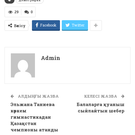
Демография
29
0
Facebook
Twitter
Бөлісу
Admin
АЛДЫҢҒЫ ЖАЗБА
КЕЛЕСІ ЖАЗБА
Эльжана Таниева
Балаларға қуаныш
көркем
сыйлайтын шебер
гимнастикадан
Қазақстан
чемпионы атанды