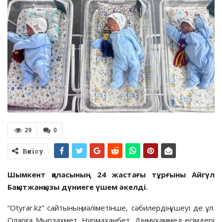
29
0
Бөлісу
Шымкент қаласының 24 жастағы тұрғыны Айгүл
Бақытжанқызы дүниеге үшем әкелді.
“Otyrar.kz” сайтының мәліметінше, сәбилердің үшеуі де ұл.
Оларға Мырзахмет, Нұрмаханбет, Дінмұхаммед есімдері