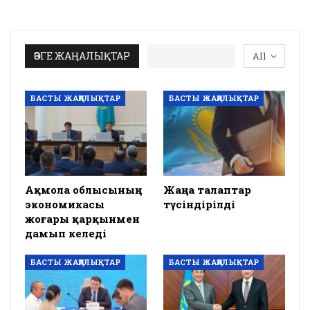
ӨЗГЕ ЖАҢАЛЫҚТАР
All
БАСТЫ ЖАҢАЛЫҚТАР
БАСТЫ ЖАҢАЛЫҚТАР
Ақмола облысының
Жаңа талаптар
экономикасы
түсіндірілді
жоғары қарқынмен
дамып келеді
БАСТЫ ЖАҢАЛЫҚТАР
БАСТЫ ЖАҢАЛЫҚТАР