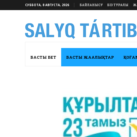
СУББОТА, 8 АВГУСТА, 2026
БАЙЛАНЫСУ
БІЗ ТУРАЛЫ
Ж
БАСТЫ БЕТ
БАСТЫ ЖАҢАЛЫҚТАР
ҚОҒА