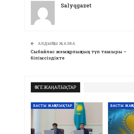
Salyqgazet
АЛДЫҢҒЫ ЖАЗБА
Сыбайлас жемқорлықтың түп тамыры –
білімсіздікте
ӨЗГЕ ЖАҢАЛЫҚТАР
БАСТЫ ЖАҢАЛЫҚТАР
БАСТЫ ЖАҢ