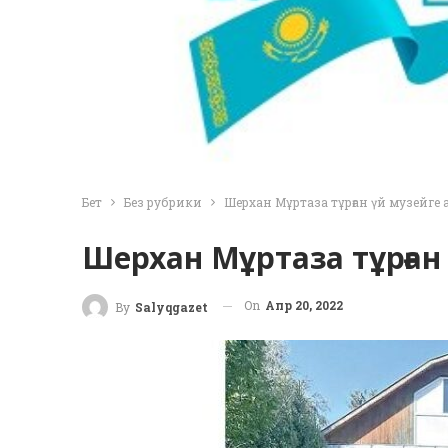
Бет
Без рубрики
Шерхан Мұртаза тұрған үй музейге
Шерхан Мұртаза тұрған
On
Апр 20, 2022
By
Salyqgazet