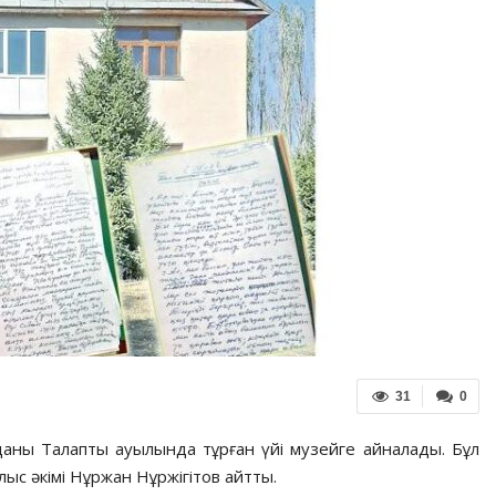
31
0
ны Талапты ауылында тұрған үйі музейге айналады. Бұл
ыс әкімі Нұржан Нұржігітов айтты.