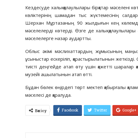
Кездесуде халық қалаулылары бірқатар мәселені кө
көліктерінің шамадан тыс жүктемесінің салда
Шерхан Мұртазаның 90 жылдығын кең көлемде 
мәселелерді көтерді. Өзге де халық қалаулылар
мәселелерге назар аудартты.
Облыс әкімі мәслихаттардың жұмысының маңыз
ұсыныстар ескеріліп, қарастырылатынын жеткізд
тиісті деңгейде атап өту үшін қажетті шаралар 
музейі ашылатынын атап өтті.
Бұдан бөлек өңірдегі төрт мектеп қабырғалы қалам
мәселесі де қаралуда.
Facebook
Twitter
Google+
Бөлісу