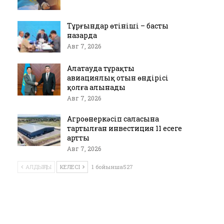
Тұрғындар өтініші – басты
назарда
Авг 7, 2026
Алатауда тұрақты
авиациялық отын өндірісі
қолға алынады
Авг 7, 2026
Агроөнеркәсіп саласына
тартылған инвестиция 11 есеге
артты
Авг 7, 2026
АЛДЫҢҒЫ
КЕЛЕСІ
1 бойынша527