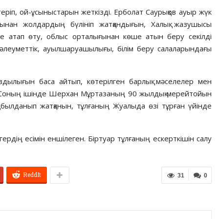
теріп, ой-ұсыныстарын жеткізді. Ерболат Саурықов ауыр жүк
рынан жолдардың бүлініп жатқандығын, Халық жазушысы
атап өту, облыс орталығынан көше атын беру секілді
ы әлеуметтік, ауылшаруашылығы, білім беру салаларындағы
дылығын баса айтып, көтерілген барлық мәселелер мен
і. Соның ішінде Шерхан Мұртазаның 90 жылдық мерейтойын
қабылданып жатқанын, тұлғаның Жуалыда өзі тұрған үйінде
гердің есімін еншілеген. Біртуар тұлғаның ескерткішін салу
ReddIt
31
0