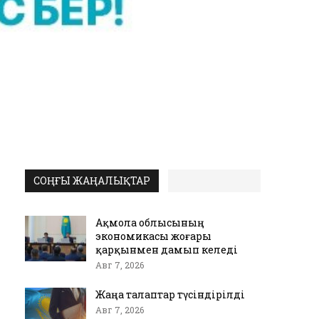
СОҢҒЫ ЖАҢАЛЫҚТАР
Ақмола облысының
экономикасы жоғары
қарқынмен дамып келеді
Авг 7, 2026
Жаңа талаптар түсіндірілді
Авг 7, 2026