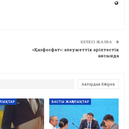
КЕЛЕСІ ЖАЗБА
«Қазфосфат»: әлеуметтік әріптестік
аясында
Автордан Көбірек
АЛЫҚТАР
БАСТЫ ЖАҢАЛЫҚТАР