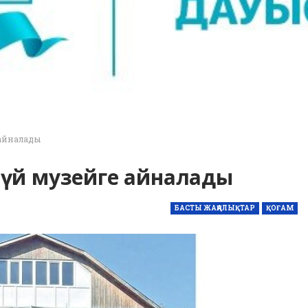
 айналады
 үй музейге айналады
БАСТЫ ЖАҢАЛЫҚТАР
ҚОҒАМ