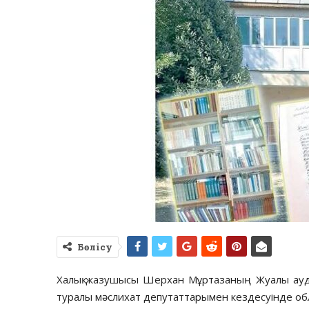
Бөлісу
Халық жазушысы Шерхан Мұртазаның Жуалы ауда
туралы мәслихат депутаттарымен кездесуінде обл