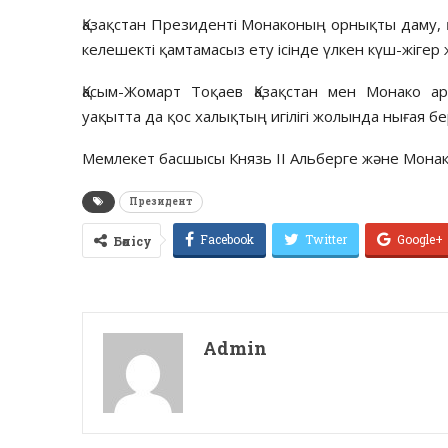
Қазақстан Президенті Монаконың орнықты даму, 
келешекті қамтамасыз ету ісінде үлкен күш-жігер 
Қасым-Жомарт Тоқаев Қазақстан мен Монако а
уақытта да қос халықтың игілігі жолында нығая бер
Мемлекет басшысы Князь II Альберге және Монако
Президент
Facebook
Twitter
Google+
Бөлісу
Admin