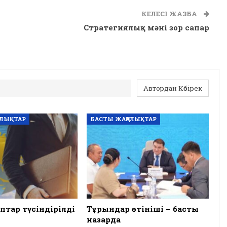
КЕЛЕСІ ЖАЗБА
Стратегиялық мәні зор сапар
Автордан Көбірек
АЛЫҚТАР
БАСТЫ ЖАҢАЛЫҚТАР
птар түсіндірілді
Тұрғындар өтініші – басты
назарда