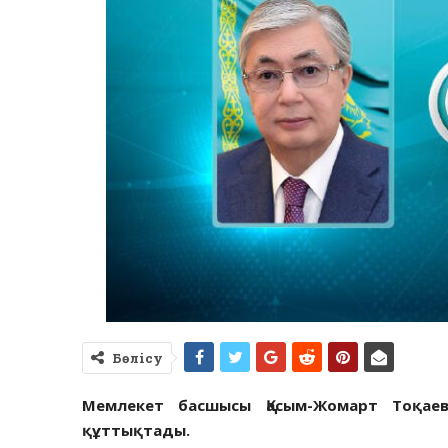
Бөлісу
Мемлекет басшысы Қасым-Жомарт Тоқаев
құттықтады.