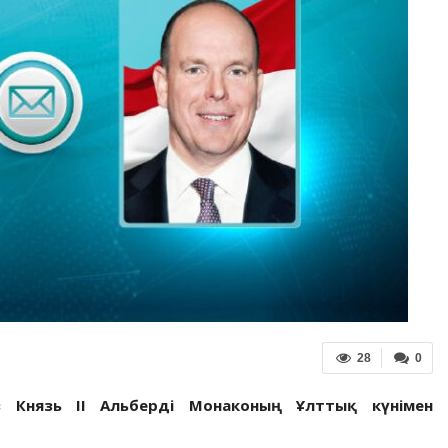
28
0
 Князь II Альберді Монаконың Ұлттық күнімен