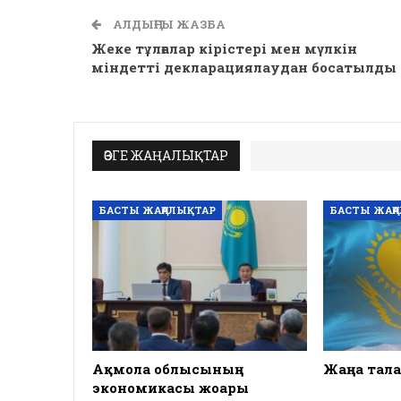
АЛДЫҢҒЫ ЖАЗБА
Жеке тұлғалар кірістері мен мүлкін
міндетті декларациялаудан босатылды
ӨЗГЕ ЖАҢАЛЫҚТАР
БАСТЫ ЖАҢАЛЫҚТАР
БАСТЫ ЖАҢ
Ақмола облысының
Жаңа тала
экономикасы жоғары