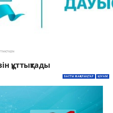
ттықтады
н құттықтады
БАСТЫ ЖАҢАЛЫҚТАР
ҚОҒАМ