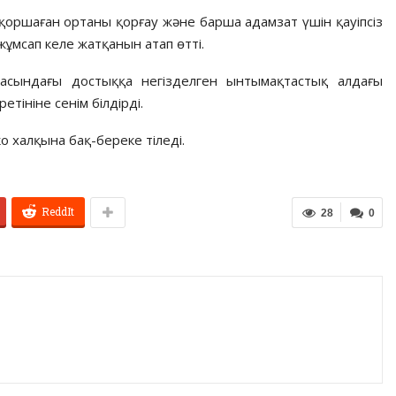
қоршаған ортаны қорғау және барша адамзат үшін қауіпсіз
жұмсап келе жатқанын атап өтті.
расындағы достыққа негізделген ынтымақтастық алдағы
етініне сенім білдірді.
 халқына бақ-береке тіледі.
ReddIt
28
0