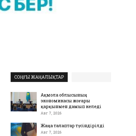
СОҢҒЫ ЖАҢАЛЫҚТАР
Ақмола облысының
экономикасы жоғары
қарқынмен дамып келеді
Авг 7, 2026
Жаңа талаптар түсіндірілді
Авг 7, 2026