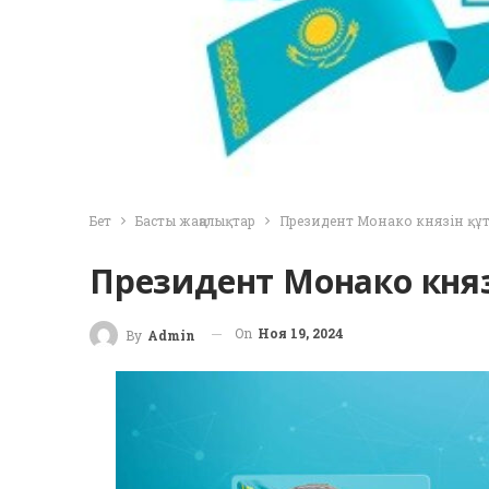
Бет
Басты жаңалықтар
Президент Монако князін құ
Президент Монако князі
On
Ноя 19, 2024
By
Admin