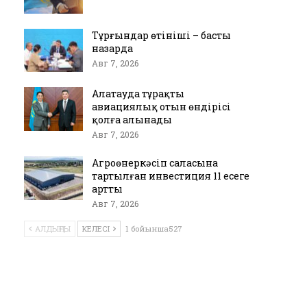
Тұрғындар өтініші – басты
назарда
Авг 7, 2026
Алатауда тұрақты
авиациялық отын өндірісі
қолға алынады
Авг 7, 2026
Агроөнеркәсіп саласына
тартылған инвестиция 11 есеге
артты
Авг 7, 2026
АЛДЫҢҒЫ
КЕЛЕСІ
1 бойынша527