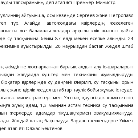
ауды тапсырамын», деп атап өтті Премьер-Министр.
ллиннің айтуынша, осы кезеңде Сергеев және Петропавл
п тұр. Алайда, автожолдағы көпірлердің жекелеген
анысты өзге баламалы жолдар арқылы көлік ағынын қайта
рде су тасқынына бейім 87 елді мекен есепке алынды. 24
 режиміне ауыстырылды, 26 наурыздан бастап Жедел штаб
 әкімдігіне жоспарланған барлық алдын алу іс-шараларын
шыққан жағдайда күштер мен техниканы жұмылдыруды
бірқатар өңірлерінде су деңгейі көтеріліп, су тасқыны орын
қ және өңірлік жедел штабтар тәулік бойы жұмыс істеуде.
рғаныс министрліктері мен Ұлттық қауіпсіздік комитетінің
ыңға жуық адам, 1,3 мыңнан астам техника су тасқынына
ын жерлерде адамдар тікұшақтармен эвакуациялануда.
лады. Жағдай қатаң бақылауда. Зардап шеккендерге Үкімет
деп атап өтті Олжас Бектенов.