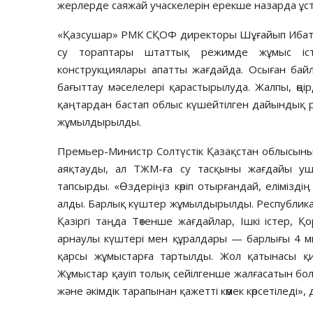
жерлерде саяжай учаскелерін ерекше назарда ұст
«Қазсушар» РМК СҚОФ директоры Шұғайып Ибату
су тораптары штаттық режимде жұмыс істе
конструкциялары апатты жағдайда. Осыған байл
бағыттау мәселелері қарастырылуда. Жалпы, өңі
қаңтардан бастап облыс күшейтілген дайындық
жұмылдырылды.
Премьер-Министр Солтүстік Қазақстан облысының
аяқтауды, ал ТЖМ-ға су тасқыны жағдайы у
тапсырды. «Өздеріңіз көріп отырғандай, еліміздің 
алды. Барлық күштер жұмылдырылды. Республикалы
Қазіргі таңда Төтенше жағдайлар, Ішкі істер, Қо
арнаулы күштері мен құралдары — барлығы 4 м
қарсы жұмыстарға тартылды. Жол қатынасы қи
Жұмыстар қауіп толық сейілгенше жалғасатын бо
және әкімдік тарапынан қажетті көмек көрсетіледі», 