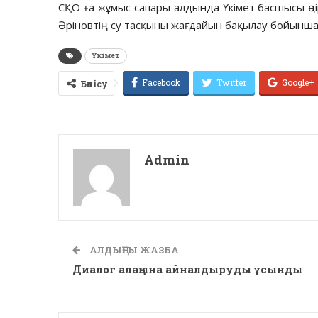
СҚО-ға жұмыс сапары алдында Үкімет басшысы өң
Әріновтің су тасқыны жағдайын бақылау бойынша 
Үкімет
Facebook
Twitter
Google+
Бөлісу
Admin
АЛДЫҢҒЫ ЖАЗБА
Диалог алаңына айналдыруды ұсынды