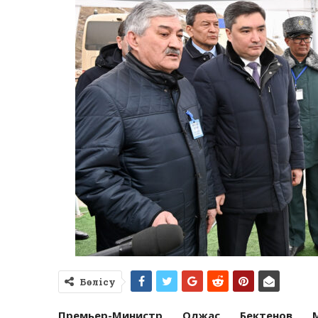
Бөлісу
Премьер-Министр Олжас Бектенов М