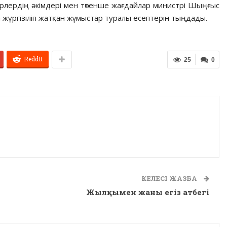
ірлердің әкімдері мен төтенше жағдайлар министрі Шыңғыс
жүргізіліп жатқан жұмыстар туралы есептерін тыңдады.
ReddIt
25
0
КЕЛЕСІ ЖАЗБА
Жылқымен жаны егіз атбегі