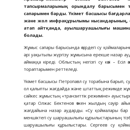
тапсырмаларының орындалу барысымен та
сапарымен барды. Үкімет басшысы бағдарл
және жол инфрақұрылымы нысандарының, со
атап айтқанда, ауылшаруашылығы машин
болады.
Жұмыс сапары барысында өңірдегі су қоймаларын
әрі уақытылы жүргізу жұмысына ерекше назар ауд
аймаққа кіреді. Облыстың негізгі су көзі – Есі
тораптарымен реттеледі.
Үкімет басшысы Петропавл су торабына барып, су
ол қалыпты жағдайда және штаттық режимде жұмы
сәйкес жұмыстың «транзиттік режиміне» ауыстыр
қатар Олжас Бектенов өткен жылдың сәуір ай
жағдайына назар аударды. «Су қоймалары бар 
меншіктегі су шаруашылығы құрылыстарының тізб
шаруашылығы құрылыстары. Сергеев су қойма