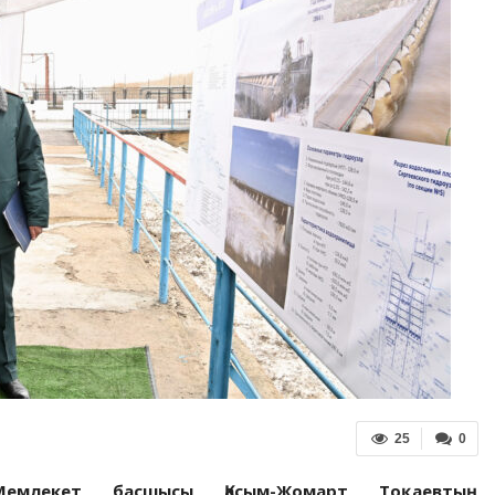
25
0
емлекет басшысы Қасым-Жомарт Тоқаевтың