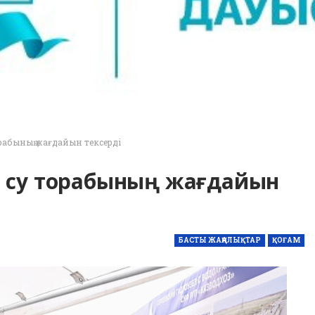
орабының жағдайын тексерді
в су торабының жағдайын
БАСТЫ ЖАҢАЛЫҚТАР
ҚОҒАМ