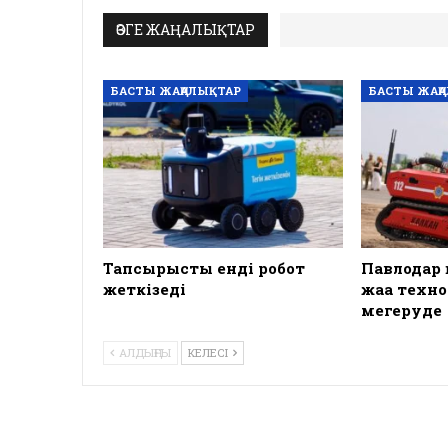
ӨЗГЕ ЖАҢАЛЫҚТАР
БАСТЫ ЖАҢАЛЫҚТАР
БАСТЫ ЖАҢ
Тапсырысты енді робот
Павлодар
жеткізеді
жаңа техн
меңгеруде
АЛДЫҢҒЫ
КЕЛЕСІ