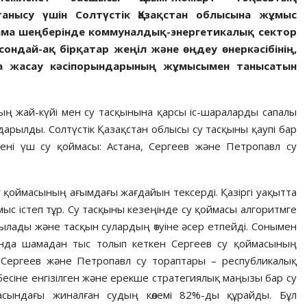
нысу үшін Солтүстік Қазақстан облысына жұмыс
ама шеңберінде коммуналдық-энергетикалық сектор
ндай-ақ бірқатар жеңіл және өңдеу өнеркәсібінің,
а жасау кәсіпорындарының жұмысымен танысатын
ың жай-күйі мен су тасқынына қарсы іс-шараларды сапалы
арылды. Солтүстік Қазақстан облысы су тасқыны қаупі бар
л өзені үш су қоймасы: Астана, Сергеев және Петропавл су
 қоймасының ағымдағы жағдайын тексерді. Қазіргі уақытта
с істеп тұр. Су тасқыны кезеңінде су қоймасы алгоритмге
ылады және тасқын сулардың өтуіне әсер етпейді. Сонымен
ында шамадан тыс толып кеткен Сергеев су қоймасының
Сергеев және Петропавл су тораптары – республикалық
есіне енгізілген және ерекше стратегиялық маңызы бар су
сындағы жиналған судың көлемі 82%-ды құрайды. Бұл