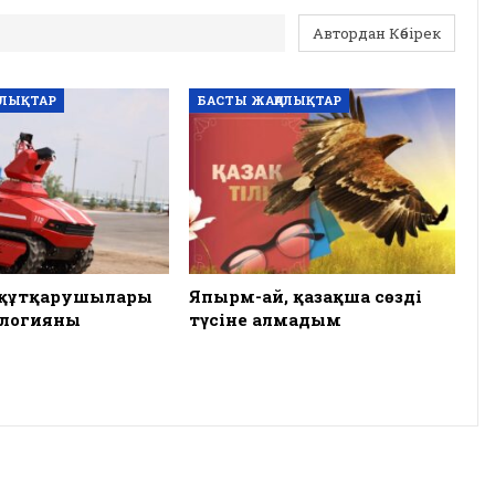
Автордан Көбірек
АЛЫҚТАР
БАСТЫ ЖАҢАЛЫҚТАР
 құтқарушылары
Япырм-ай, қазақша сөзді
ологияны
түсіне алмадым