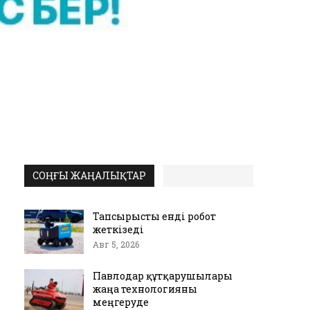
СОҢҒЫ ЖАҢАЛЫҚТАР
Тапсырысты енді робот
жеткізеді
Авг 5, 2026
Павлодар құтқарушылары
жаңа технологияны
меңгеруде