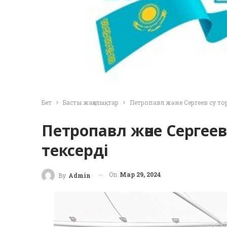
Бет
Басты жаңалықтар
Петропавл және Сергеев су т
Петропавл және Сергее
тексерді
On
Мар 29, 2024
By
Admin