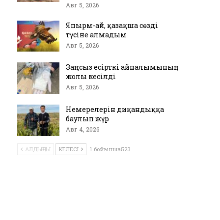
Авг 5, 2026
Япырм-ай, қазақша сөзді
түсіне алмадым
Авг 5, 2026
Заңсыз есірткі айналымының
жолы кесілді
Авг 5, 2026
Немерелерін диқандыққа
баулып жүр
Авг 4, 2026
АЛДЫҢҒЫ
КЕЛЕСІ
1 бойынша523