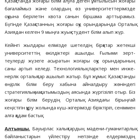
Қазақстанда жо­ғары білім алуға деген ұмтылысын жо­ғары
бағалаймыз және олардың өз университеттерімізде
оқуына бері­летін квота санын біршама арттырамыз.
Бүгінде Қазақстанның жоғары оқу орындарында Орталық
Азиядан келген 9 мыңға жуық студент білім алып жүр.
Кейінгі жылдары елімізде шетелдің бірқатар жетекші
университеттің өкілдіктері ашылды. Ғылыми зерт­
теулерді жүзеге асыратын жоғары оқу орындарының
саны артып келе­ді. Технологиялық парктер мен инже­
нерлік орталықтар ашылып жатыр. Бұл жұмыс Қазақстанды
өңірлік білім беру хабына айналдыру жөнін­дегі
стратегиялық мақсатымыздың аясында жүргізіліп отыр. Біз
жоғары білім берудің Орталық Азиядағы бірыңғай
кеңістігін құру жолында күш-жігерімізді біріктіріп, сеніммен
алға қадам бастық.
Алтыншы.
Бауырлас халық­тар­дың мәдени-гуманитарлық
байла­ныс­тарын үйлестіру негізінде елде­ріміздің