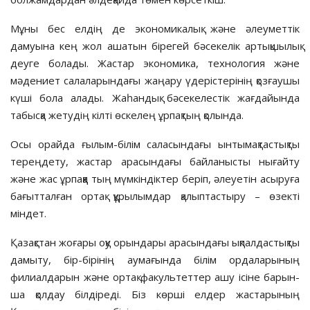
Мұны бес елдің де экономикалық және әлеуметтік
дамуына кең жол аша­тын бірегей бәсекелік артық­шы­лық
деу­ге болады. Жастар экономика, технология және
мәдениет сала­ла­рын­дағы жаңару үдерістерінің қоз­ғау­шы
күші бола алады. Жаһандық бәсе­келестік жағдайында
табысқа жету­дің кілті өскелең ұрпақтың қолында.
Осы орайда ғылым-білім саласын­дағы ынтымақтастықты
тереңдету, жас­тар арасындағы байланысты ны­ғайту
және жас ұрпаққа тың мүм­кін­діктер беріп, әлеуетін асыруға
бағыт­талған ортақ құрылымдар қалып­тастыру – өзекті
міндет.
Қазақстан жоғары оқу орындары арасындағы ықпалдастықты
дамыту, бір-бірінің аумағында білім ордаларының
филиалдарын және ортақ факультеттер ашу ісіне барын­
ша қолдау білдіреді. Біз көрші елдер жастарының