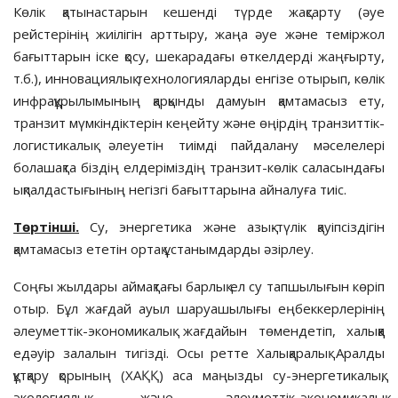
Көлік қатынастарын кешенді түр­де жақсарту (әуе
рейстерінің жиі­лігін арттыру, жаңа әуе және темір­жол
бағыттарын іске қосу, шека­ра­дағы өткелдерді жаңғырту,
т.б.), ин­но­вациялық технологиялар­ды енгізе отырып, көлік
инфрақұрылымының қарқынды дамуын қамтамасыз ету,
транзит мүмкіндіктерін кеңейту және өңірдің транзиттік-
логистикалық әлеуетін тиімді пайдалану мәселелері
болашақта біздің елдеріміздің транзит-көлік саласындағы
ықпалдастығының негізгі бағыттарына айналуға тиіс.
Төртінші.
Су, энергетика және азық-түлік қауіпсіздігін
қамтамасыз ететін ортақ ұстанымдарды әзірлеу.
Соңғы жылдары аймақтағы бар­лық ел су тапшылығын көріп
отыр. Бұл жағдай ауыл шаруашылығы еңбек­керлерінің
әлеуметтік-экономика­лық жағдайын төмендетіп, халыққа
едәуір залалын тигізді. Осы рет­те Халықаралық Аралды
құтқару қоры­ның (ХАҚҚ) аса маңызды су-энер­гетикалық,
экологиялық және әлеу­меттік-экономикалық