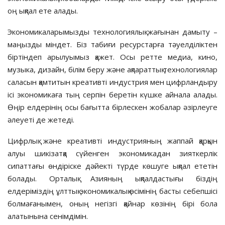
оң ықпал ете алады.
Экономикаларымызды техноло­гия­лық жағынан дамыту –
маңызды міндет. Біз табиғи ресурстарға тәуел­діліктен
біртіндеп арылуымыз қажет. Осы ретте медиа, кино,
музыка, дизайн, білім беру және ақпараттық тех­нологиялар
саласын қамтитын креативті индустрия мен цифрландыру
ісі экономикаға тың серпін беретін күшке айнала алады.
Өңір елдерінің осы бағытта бірлескен жобалар әзірлеуге
әлеуеті де жетеді.
Цифрлық және креативті индус­трия­ның жаппай қарқын
алуы ши­кізатқа сүйенген экономикадан зият­­керлік
сипаттағы өндіріске дәйек­ті түрде көшуге ықпал ете­тін
бола­ды. Ор­­талық Азияның ық­пал­дас­ты­ғы біз­­дің
елдеріміздің ұлт­тық эконо­ми­­ка­лық өсімінің басты себеп­шісі
бол­ма­ғанымен, оның негізгі қай­нар көзінің бірі бола
алатынына сенім­дімін.