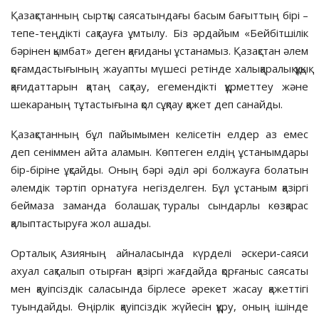
Қазақстанның сыртқы саяса­тындағы басым бағыттың бірі –
тепе-теңдікті сақтауға ұмтылу. Біз әрдайым «Бейбітшілік
бәрінен қым­бат» деген қағиданы ұстанамыз. Қа­зақстан әлем
қоғамдастығының жауапты мүшесі ретінде халықаралық құқық
қағидаттарын қатаң сақтау, егемендікті құрметтеу және
шека­раның тұтастығына қол сұқпау қажет деп санайды.
Қазақстанның бұл пайымымен келісетін елдер аз емес
деп сенім­мен айта аламын. Көптеген елдің ұста­нымдары
бір-біріне ұқсайды. Оның бәрі әділ әрі болжауға болатын
әлем­дік тәртіп орнатуға негізделген. Бұл ұстаным қазіргі
беймаза заманда бола­шақ туралы сындарлы көзқарас
қалыптастыруға жол ашады.
Орталық Азияның айналасында күрделі әскери-саяси
ахуал сақталып отырған қазіргі жағдайда қорғаныс саясаты
мен қауіпсіздік саласында бірлесе әрекет жасау қажеттігі
туын­дайды. Өңірлік қауіпсіздік жүйе­сін құру, оның ішінде