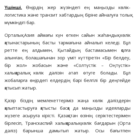
Үшінші.
Өңірдің жер жүзіндегі ең маңызды көлік-
логистика және транзит хабтардың біріне айналуға толық
мүмкіндігі бар.
Орталық Азия аймағы күн өт­кен сайын жаһандық көлік
қатынас­тарының басты тармағына айналып келеді. Бұл
ретте ең алдымен, Қы­тай­дың бастамасымен қолға
алынған, болашағынан зор үміт күттіретін «Бір белдеу,
бір жол» жобасын және «Солтүстік – Оңтүстік»
халықаралық көлік дәлізін атап өтуге болады. Бұл
жобаларға өңірдегі елдердің бәрі белгілі бір деңгейде
қатысып жатыр.
Қазір біздің мемлекеттеріміз жаңа көлік дәліздерін
қалыптастыруға қа­тыс­ты басқа да маңызды идеяларды
жүзеге асыруға кірісті. Қазақстан өзі­нің серіктестерімен
бірлесіп, Транс­каспий халықаралық көлік бағдарын (Орта
дәліз) барынша дамытып жатыр. Осы бағытпен