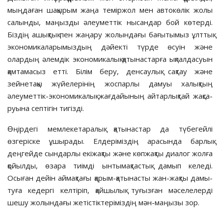
мыңдаған шақырым жаңа теміржол мен автокөлік жолы
салынды, маңызды әлеуметтік нысандар бой көтерді.
Біздің ашықтық пен жаңару жолындағы бағытымыз ұлттық
эко­но­микаларымыздың дәйек­ті түр­де өсуін және
олардың әлем­дік эко­но­ми­калық қатынастарға ықпал­да­суын
қамтамасыз етті. Білім беру, ден­­саулық сақтау және
зейнетақы жүйелерінің жоспарлы дамуы ха­лық­­тың
әлеуметтік-экономикалық жағ­дайының айтарлықтай жақса­
руына септігін тигізді.
Өңірдегі мемлекетаралық қаты­настар да түбегейлі
өзгеріске ұшыра­ды. Елдеріміздің арасында барлық
деңгейде сындарлы екіжақты және көпжақты диалог жолға
қойылды, өза­ра тиімді ынтымақтастық дамып келеді.
Осыған дейін аймақта­ғы қа­рым-қатынасты жан-жақты дамы­
туға кедергі келтіріп, қайшылық ту­ғызған мәселелерді
шешу жолындағы жетістіктеріміздің мән-маңызы зор.