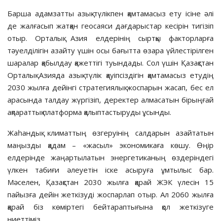
Барша адамзатты азық-түлікпен қамтамасыз ету ісіне әлі
де жалғасып жатқан геосаяси дағдарыстар кесірін тигізіп
отыр. Орталық Азия елд­ері­нің сыртқы факторларға
тәуелділі­гін азайту үшін осы бағытта өзара үй­лес­тірілген
шаралар қабылдау қажет­­тігі туындады. Сол үшін Қазақ­стан
Орталық Азияда азық-түлік қауіпсіздігін қамтамасыз етудің
2030 жылға дейінгі стратегиялық жоспарын жасап, бес ел
арасында талдау жүргізіп, деректер алмасатын бірыңғай
ақпараттық платформа қалыптастыруды ұсынды.
Жаһандық климаттың өзгеруінің салдарын азайтатын
маңызды қадам – «жасыл» экономикаға көшу. Өңір
елдерінде жаңартылатын энер­ге­тиканың өздеріндегі
үлкен табиғи әлеуетін іске асыруға ұмтылыс бар.
Мәселен, Қазақстан 2030 жылға қарай ЖЭК үлесін 15
пайызға дейін жеткізуді жоспарлап отыр. Ал 2060 жылға
қарай біз көміртегі бей­тараптығына қол жеткізуге
ниеттіміз.