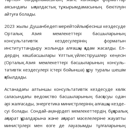
аясындағы ықпалдастық тұжырымдамасының бекітілуін
айтуға болады.
2023 жылы Душанбедегі мерей­­тойлық бесінші кездесуде
Ор­талық Азия мемлекеттері басшы­­ларының
консультативтік кездесу­лерінің фор­матын
институттандыру жолын­да алғашқы қадам жасалды. Ел­­
дердің көшбасшылары Ұлт­тық үй­лес­тірушілер кеңесін
(Орталық Азия мемлекеттері басшыларының кон­суль­
тативтік кездесулері істері бойын­ша) құру туралы шешім
қа­был­дады.
Астанадағы алтыншы консуль­та­тивтік кездесуде көлік
саласындағы ведомство басшыларының басқо­суы одан
әрі жалғасады, энергетика ми­нистрлерінің алғашқы кезде­
суі болады. Сондай-ақ өңірдегі мемле­кеттердің бұқаралық
ақпарат құрал­дарына және ақпарат мәселелеріне жауапты
министрлері мен өзге де лауазымды тұлғаларының