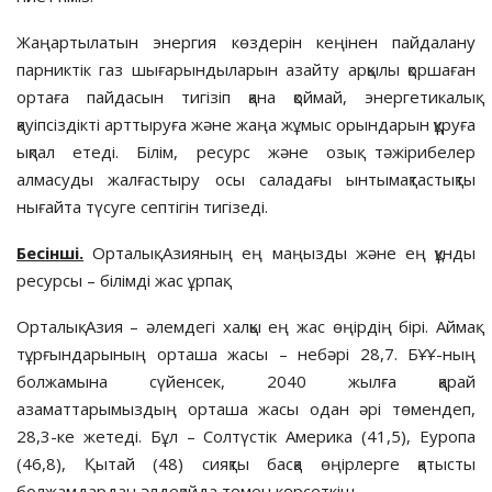
Жаңартылатын энергия көздерін кеңінен пайдалану
парниктік газ шығарындыларын азайту арқылы қоршаған
ортаға пайдасын тигізіп қана қоймай, энергетикалық
қауіпсіздікті арттыруға және жаңа жұмыс орындарын құруға
ықпал етеді. Білім, ресурс және озық тәжірибелер
алмасуды жалғастыру осы саладағы ынты­мақ­тастықты
нығайта түсуге септігін тигізеді.
Бесінші.
Орталық Азияның ең маңызды және ең құнды
ресурсы – білімді жас ұрпақ.
Орталық Азия – әлемдегі хал­қы ең жас өңірдің бірі. Аймақ
тұрғын­дарының орташа жасы – небәрі 28,7. БҰҰ-ның
болжамына сүйенсек, 2040 жылға қарай
азаматтарымыздың орташа жасы одан әрі төмендеп,
28,3-ке жетеді. Бұл – Солтүстік Америка (41,5), Еуропа
(46,8), Қытай (48) сияқты басқа өңірлерге қатысты
болжамдардан әлдеқайда төмен көрсеткіш.