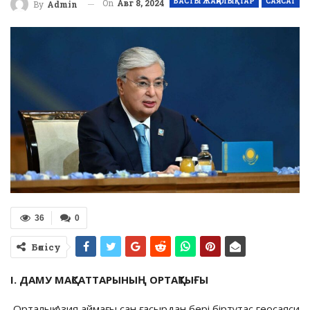
БАСТЫ ЖАҢАЛЫҚТАР
САЯСАТ
On
Авг 8, 2024
By
Admin
36
0
Бөлісу
I. ДАМУ МАҚСАТТАРЫНЫҢ ОРТАҚТЫҒЫ
Орталық Азия аймағы сан ғасырдан бері біртұтас геосаяси