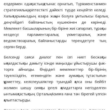
елдерімен одақ­тастық қатынас орнатып, Түрік­­менстанмен
стратегиялық әріп­тестікті дәйекті түрде кеңейтіп келеді.
Ха­лық­тарымыздың өзара жа­қын бо­луға ұмтылысы бар­лық
деңгейдегі бай­ланыстың кү­шеюі­нен де көрінеді.
Мемлекет бас­шыларының бір-бірі­не жиі сапарлап, тұрақты
кездесуі парла­ментаралық, үкімет­аралық және
ведомствоаралық байланыстарды тереңдетуге тың
серпін берді.
Белсенді саяси диалог пен ізгі ниет бесжақты
ықпалдастықты дамы­ту ісінде маңызды ұйыстырушы фак­
торға айналды. Өңірдегі мемлекеттер бір-бірінің
тәуелсіздігін, егемендігін және аумақтық тұтастығын
құрмет­теу, келіспеушіліктер туындай қалса оны бейбіт
жолмен шешу сияқты іргелі қағидаттарға негізделген
ынты­мақтастықтың Орталық Азияға ғана тән бірегей үлгісін
қалыптастырды.