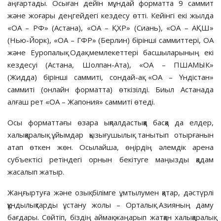
аңғартады. Осыған дейін мұндай форматта 9 саммит
және жоғары деңгейдегі кездесу өтті. Кейінгі екі жылда
«ОА – РФ» (Астана), «ОА – ҚХР» (Сиань), «ОА – АҚШ»
(Нью-Йорк), «ОА – ГФР» (Берлин) бірінші саммиттері, ОА
және Еуропалық Одақ мемлекеттері басшыларының екі
кездесуі (Астана, Шолпан-Ата), «ОА – ПШАМЫК»
(Жидда) бірінші саммиті, сондай-ақ «ОА – Үндістан»
саммиті (онлайн форматта) өткізілді. Биыл Астанада
алғаш рет «ОА – Жапония» саммиті өтеді.
Осы форматтағы өзара ықпалдас­тыққа басқа да елдер,
халықаралық ұйым­дар қызығушылық танытып отыр­ғанын
атап өткен жөн. Осылай­ша, өңірдің әлемдік арена
субъектісі ретіндегі орнын бекітуге маңызды қадам
жасалып жатыр.
Жаңғыртуға және озық білімге ұмтылумен қатар, дәстүрлі
құнды­лық­тарды ұстану жолы – Орталық Азияның даму
бағдары. Сөйтіп, біздің аймақ жаңарып жатқан ха­лық­аралық