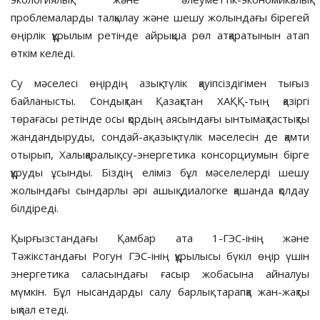
проблемаларды талқылау және шешу жолындағы бірегей
өңірлік құрылым ретінде айрықша рөл атқаратынын атап
өткім келеді.
Су мәселесі өңірдің азық-түлік қауіпсіздігімен тығыз
байланыс­ты. Сондықтан Қазақстан ХАҚҚ-тың қазіргі
төрағасы ретінде осы қордың аясындағы ынтымақтастықты
жандандыруды, сондай-ақ азық-түлік мәселесін де қамти
отырып, Халықаралық су-энергетика консорциумын бірге
құруды ұсынды. Біздің еліміз бұл мәселелерді шешу
жолындағы сындарлы әрі ашық диалогке қашанда қолдау
білдіреді.
Қырғызстандағы Қамбар ата 1-ГЭС-інің және
Тәжікстандағы Рогун ГЭС-інің құрылысы бүкіл өңір үшін
энергетика саласындағы ғасыр жобасына айналуы
мүмкін. Бұл нысандарды салу барлық тарапқа жан-жақты
ықпал етеді.