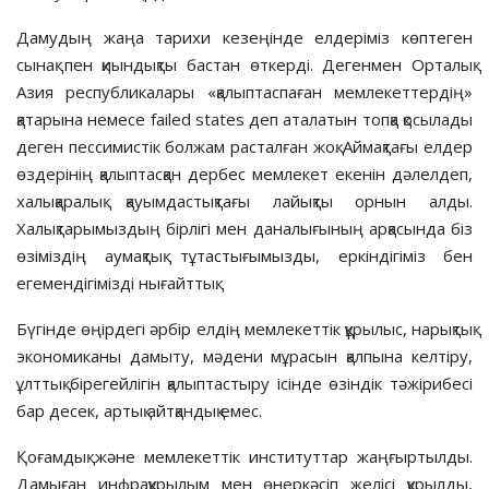
Дамудың жаңа тарихи кезеңінде елдеріміз көптеген
сынақ пен қиындықты бастан өткерді. Дегенмен Орталық
Азия республикалары «қалып­таспаған мемлекеттердің»
қатарына немесе failed states деп аталатын топқа қосылады
деген пес­симистік болжам расталған жоқ. Аймақтағы елдер
өздерінің қалыптасқан дербес мемлекет екенін дәлелдеп,
халықаралық қауымдастықтағы лайықты орнын алды.
Халықтарымыздың бірлігі мен даналығының арқасында біз
өзіміздің аумақтық тұтастығымызды, еркіндігіміз бен
егемендігімізді нығайттық.
Бүгінде өңірдегі әрбір елдің мемлекеттік құрылыс, нарықтық
экономиканы дамыту, мәдени мұрасын қалпына келтіру,
ұлттық бірегейлігін қалыптастыру ісінде өзіндік тәжірибесі
бар десек, артық айтқандық емес.
Қоғамдық және мемлекеттік инс­титуттар жаңғыртылды.
Дамыған инфра­құрылым мен өнеркәсіп желі­сі құрылды,