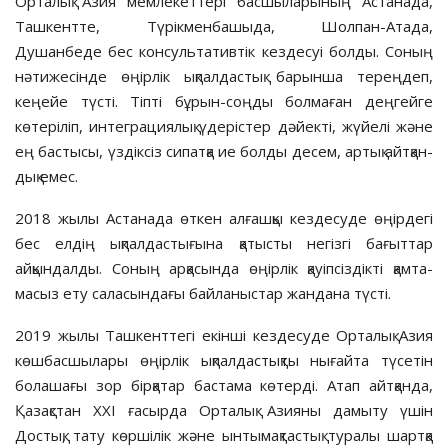
Орталық Азия мемлекеттері бас­шы­ларының Астанада,
Ташкентте, Түрікменбашыда, Шолпан-Атада,
Душанбеде бес консультативтік кез­десуі болды. Соның
нәтижесінде өңір­лік ықпалдастық барынша те­рең­­деп,
кеңейе түсті. Тіпті бұрын-соң­­ды бол­маған деңгейге
көтеріліп, инте­г­ра­­циялық үдерістер дәйекті, жүйелі және
ең бастысы, үздіксіз си­патқа ие болды десем, артық айтқан­
дық емес.
2018 жылы Астанада өткен ал­ғашқы кездесуде өңірдегі
бес елдің ықпал­дастығына қатысты негізгі ба­ғыт­тар
айқындалды. Соның арқа­сын­да өңірлік қауіпсіздікті қамта­
масыз ету саласындағы байланыстар жандана түсті.
2019 жылы Ташкенттегі екін­ші кездесуде Орталық Азия
көш­басшылары өңірлік ықпалдас­тық­ты нығайта түсетін
болашағы зор бірқатар бастама көтерді. Атап айт­қанда,
Қазақстан ХХІ ғасыр­да Ор­талық Азияны дамыту үшін
Достық, тату көршілік және ынтымақтастық туралы шартқа