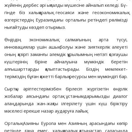
жүйенің дербес әрі ық­пал­ды мүшесіне айналып келеді. Бү­
гінде біз халықаралық геосаяси және геоэкономикалық
өзгерістердің Еуразиядағы орталығы ретіндегі рө­лі­мізді
нығайтуды көздеп отырмыз.
Өңірдің экономикалық салма­ғы­ның арта түсуі,
инновациялар үшін ашық болуы және зияткерлік әлеуеті
оның қазіргі заманғы әлем­дік құрылымның негізгі қозғау­шы
күштерінің біріне айналуына мүмкіндік беретін
алғышарттарды қалыптастырады. Біздің мемлекет­
теріміздің бұған қажетті барлық ресурсы мен мүмкіндігі бар.
Сыртқы әріптестерімізбен бір­лесіп жүргізетін өңірлік
жобалар аясындағы ортақ ұстанымдарымызды диалог
алаңдарында жан-жақты ілге­рілету үшін күш біріктіру
мәселесі ерекше назар аударуға лайық.
Орталық Азияны Еуропа мен Азияның арасындағы көпір
ретінде ғана емес, халықаралық қатынастар саласында