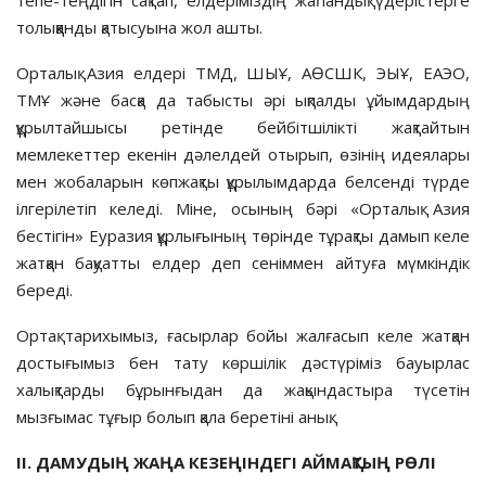
толыққанды қатысуына жол ашты.
Орталық Азия елдері ТМД, ШЫҰ, АӨСШК, ЭЫҰ, ЕАЭО,
ТМҰ және басқа да табысты әрі ықпалды ұйымдардың
құрылтайшысы ретінде бейбітшілікті жақтайтын
мемлекеттер екенін дәлелдей отырып, өзінің идеялары
мен жобаларын көпжақ­ты құрылымдарда белсенді түрде
ілгерілетіп келеді. Міне, осының бәрі «Орталық Азия
бестігін» Еуразия құрлығының төрінде тұрақты дамып келе
жатқан бақуатты елдер деп сеніммен айтуға мүмкіндік
береді.
Ортақ тарихымыз, ғасырлар бойы жалғасып келе жатқан
достығымыз бен тату көршілік дәстүріміз бауыр­лас
халықтарды бұрынғыдан да жа­қын­дастыра түсетін
мызғымас тұғыр болып қала беретіні анық.
ІІ. ДАМУДЫҢ ЖАҢА КЕЗЕҢІНДЕГІ АЙМАҚТЫҢ РӨЛІ