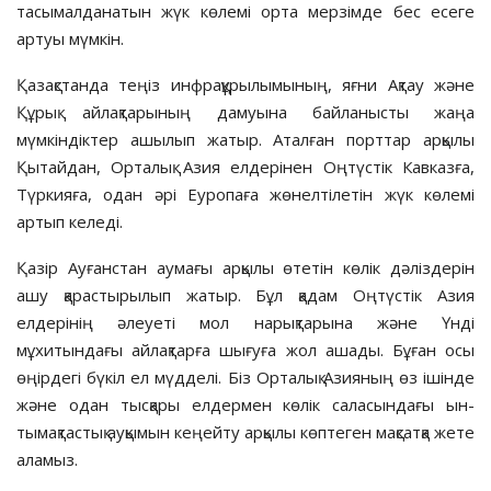
тасымалдана­тын жүк көлемі орта мерзімде бес есеге
артуы мүмкін.
Қазақстанда теңіз инфрақұры­лымының, яғни Ақтау және
Құрық айлақтарының дамуына байланысты жаңа
мүмкіндіктер ашылып жатыр. Аталған порттар арқылы
Қытайдан, Орталық Азия елдерінен Оңтүстік Кавказға,
Түркияға, одан әрі Еуропа­ға жөнелтілетін жүк көлемі
артып келеді.
Қазір Ауғанстан аумағы арқылы өтетін көлік дәліздерін
ашу қарас­ты­­­ры­лып жатыр. Бұл қадам Оңтүс­тік Азия
елдерінің әлеуеті мол нарық­тарына және Үнді
мұхитындағы айлақтарға шығуға жол ашады. Бұған осы
өңірдегі бүкіл ел мүдделі. Біз Ор­та­лық Азияның өз ішінде
және одан тыс­қары елдермен көлік саласындағы ын­
тымақтастық ауқымын кеңейту ар­қы­лы көптеген мақсатқа жете
аламыз.