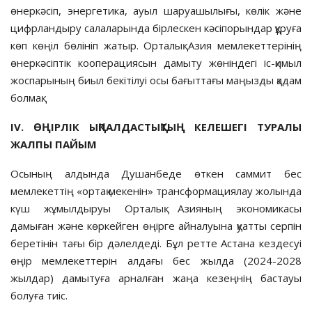
өнеркәсіп, энергетика, ауыл шаруашылығы, көлік және
цифрландыру салаларында бірлескен кәсіпорындар құруға
көп көңіл бөлініп жатыр. Орталық Азия мемлекеттерінің
өнеркәсіптік кооперациясын дамыту жөніндегі іс-қи­мыл
жоспарының биыл бекітілуі осы бағыттағы маңызды қадам
болмақ.
ІV. ӨҢІРЛІК ЫҚПАЛДАСТЫҚТЫҢ КЕЛЕШЕГІ ТУРАЛЫ
ЖАЛПЫ ПАЙЫМ
Осының алдында Душанбеде өт­кен саммит бес
мемлекеттің «ортақ мекенін» трансформациялау жолында
күш жұмылдыруы Орта­лық Азия­ның экономикасы
дамыған және көркейген өңірге айналуы­на қуат­ты серпін
беретінін тағы бір дәлел­деді. Бұл ретте Астана кезде­суі
өңір мем­лекеттерін алдағы бес жылда (2024-2028
жылдар) дамытуға арналған жаңа кезеңнің бастауы
болуға тиіс.