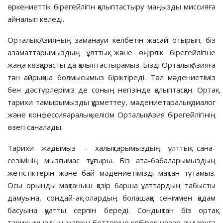
өркениеттік бірегейлігін қалыптастыру маңызды миссияға
айналып келеді.
Орталық Азияның заманауи кел­бетін жасай отырып, біз
азамат­та­рымыздың ұлттық және өңірлік бі­ре­г­ейлігіне
жаңа көзқарасты да қалып­тастырамыз. Бізді Орталық Азия­ға
тән айрықша болмысымыз бірік­тіреді. Төл мәдениетіміз
бен дәс­түр­леріміз де соның негізінде қалып­тасқан. Ортақ
тарихи тамырымызды құр­меттеу, мәдениетаралық диалог
және конфессияаралық келісім Орталық Азия бірегейлігінің
өзегі саналады.
Тарихи жадымыз – халықтары­мыздың ұлттық сана-
сезімінің мыз­ғы­мас тұғыры. Біз ата-бабалары­­мыз­дың
жетістіктерін және бай мәде­ниетімізді мақтан тұтамыз.
Осы орын­ды мақтаныш қазір барша ұлт­тар­­дың табысты
дамуына, сондай-ақ олар­дың болашаққа сеніммен қадам
басуына қуатты серпін береді. Сон­дық­тан біз ортақ
тарихымыздың жарқын беттеріне көбірек назар ауда­руға