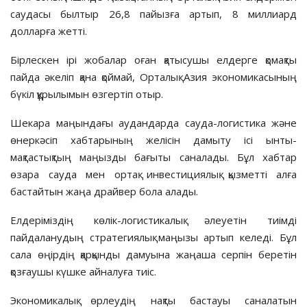
саудасы былтыр 26,8 пайызға артып, 8 миллиард
долларға жетті.
Бірлескен ірі жобалар оған қа­ты­­су­шы елдерге қомақты
пайда әке­ліп қана қоймай, Орталық Азия экономикасының
бүкіл құрылымын өзгертіп отыр.
Шекара маңындағы аудандарда сауда-логистика және
өнеркәсіп хабтарының желісін дамыту ісі ынты­
мақтастықтың маңызды бағыты саналады. Бұл хабтар
өзара сауда мен ор­тақ инвестициялық қызметті алға
бастайтын жаңа драйвер бола алады.
Елдеріміздің көлік-логистикалық әлеуетін тиімді
пайдаланудың страте­гиялық маңызы артып келеді. Бұл
сала өңірдің қарқынды дамуына жаңаша серпін беретін
қозғаушы күшке айналуға тиіс.
Экономикалық өрлеудің нақты бастауы саналатын