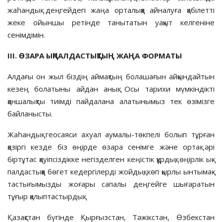
жаһандық деңгейдегі жаңа орталыққа айналуға қабілетті
жеке ойыншы ретінде танытатын уақыт келгеніне
сенімдімін.
III. ӨЗАРА ЫҚПАЛДАСТЫҚТЫҢ ЖАҢА ФОРМАТЫ
Алдағы он жыл біздің аймақтың болашағын айқындайтын
кезең болатыны айдан анық. Осы тарихи мүмкіндікті
қаншалықты тиімді пайдалана алатынымыз тек өзімізге
байланысты.
Жаһандық геосаяси ахуал аумалы-төкпелі болып тұрған
қазіргі кезде біз өңірде өзара сенімге және ор­тақ әрі
біртұтас қауіпсіздікке негіз­дел­ген кеңістік құрдық, өңірлік ық­­
пал­дастыққа бөгет кедер­гі­лерді жойдық, көп қырлы ын­ты­мақ­
тастығымызды жоғары сапалы деңгейге шығаратын
тұғыр қалыптастырдық.
Қазақстан бүгінде Қырғызстан, Тәжік­стан, Өзбекстан