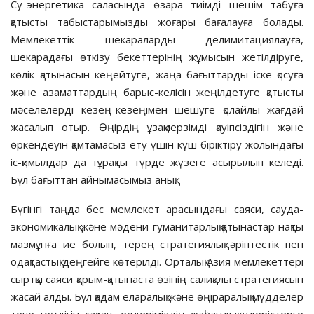
Су-энергетика саласында өзара тиім­ді шешім табуға
қатысты табыс­тарымызды жоғары бағалауға болады.
Мемлекеттік шекараларды дели­митациялауға,
шекарадағы өткізу бекеттерінің жұмысын жетілдіруге,
көлік қатынасын кеңейтуге, жаңа бағыттарды іске қосуға
және азамат­тардың барыс-келісін жеңілдетуге қатысты
мәселелерді кезең-кезеңімен шешуге қолайлы жағдай
жасалып отыр. Өңірдің ұзақмерзімді қауіп­сіздігін және
өркендеуін қамтамасыз ету үшін күш біріктіру жолындағы
іс-қимылдар да тұрақты түрде жүзеге асырылып келеді.
Бұл бағыттан айнымасымыз анық.
Бүгінгі таңда бес мемлекет ара­сындағы саяси, сауда-
экономикалық және мәдени-гуманитарлық қатынас­тар нақты
мазмұнға ие болып, те­рең стратегиялық әріптестік пен
одақ­тастық деңгейге көтерілді. Орталық Азия мемлекеттері
сыртқы саяси қарым-қатынаста өзінің салиқалы стратегиясын
жасай алды. Бұл қадам еларалық және өңіраралық мүдделер
тепе-теңдігін сақтап, елдеріміздің жаһандық үдерістерге