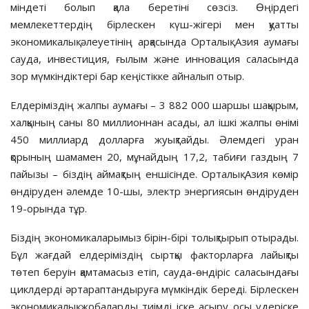
міндеті болып қала беретіні сөзсіз. Өңірдегі
мемлекеттердің бірлескен күш-жігері мен қуатты
экономикалық әлеуетінің арқасында Орталық Азия аумағы
сауда, инвестиция, ғылым және инновация саласында
зор мүм­кін­діктері бар кеңістікке айналып отыр.
Елдеріміздің жалпы аумағы – 3 882 000 шаршы шақырым,
хал­қының саны 80 миллионнан асады, ал ішкі жалпы өнімі
450 миллиард долларға жуықтайды. Әлемдегі уран
қорының шамамен 20, мұнай­дың 17,2, табиғи газдың 7
пайызы – біз­дің аймақтың еншісінде. Орталық Азия көмір
өнді­ру­ден әлемде 10-шы, электр энергиясын өндіруден
19-орында тұр.
Біздің экономикаларымыз бірін-бірі толықтырып отырады.
Бұл жағ­­дай елдеріміздің сыртқы фак­­­тор­ларға лайықты
төтеп бе­руін қам­там­а­сыз етіп, сауда-өнді­ріс сала­сында­ғы
цикл­дерді әртарап­танды­руға мүмкіндік береді. Бірлескен
эко­­но­микалық жобаларды тиімді іске асы­ру осы үдеріске