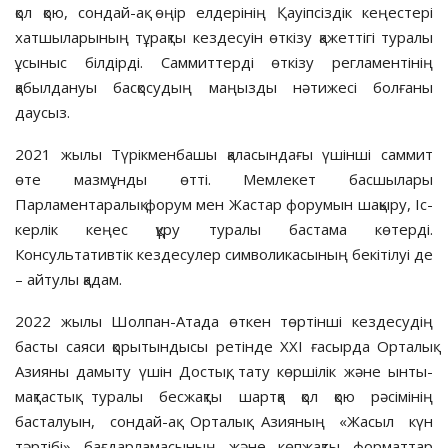
қол қою, сондай-ақ өңір елдерінің Қауіпсіздік кеңес­тері
хатшыларының тұрақты кезде­суін өткізу қажеттігі туралы
ұсы­ныс білдірді. Саммиттерді өткізу рег­ла­ментінің
қабылдануы басқосудың маңызды нәтижесі болғаны
даусыз.
2021 жылы Түрікменбашы қала­­сын­дағы үшінші саммит
өте маз­мұнды өтті. Мемлекет бас­шы­­лары
Парламентаралық форум мен Жастар форумын шақыру, Іс­
кер­лік кеңес құру туралы бастама көтерді.
Консультативтік кездесулер символикасының бекітілуі де
– айтулы қадам.
2022 жылы Шолпан-Атада өт­кен төртінші кездесудің
басты сая­си қорытындысы ретінде ХХІ ғасыр­да Орталық
Азияны дамыту үшін Достық, тату көршілік және ынты­
мақтастық туралы бесжақты шартқа қол қою рәсімінің
басталуын, сондай-ақ Орталық Азияның «Жасыл күн
тәртібі» бағдарламасының және көпжақты форматтар