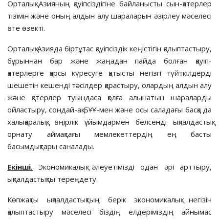
Орталық Азия­ның қауіпсіздігіне байланысты сын-қатерлер
тізімін және оның алдын алу шараларын әзірлеу мәселесі
өте өзекті.
Орталық Азияда біртұтас қауіп­сіз­дік кеңістігін қалыптастыру,
бұ­рын­нан бар және жаңадан пайда болған қауіп-
қатерлерге қарсы күресуге қатысты негізгі түйткілдерді
шешетін кешенді тәсілдер қарастыру, олардың алдын алу
және қатерлер туындаса қолға алынатын шараларды
ойластыру, сондай-ақ БҰҰ-мен және осы саладағы басқа да
халықаралық, өңірлік ұйым­дармен белсенді ықпалдастық
орнату аймақтағы мемлекеттердің ең басты
басымдықтары саналады.
Екінші.
Экономикалық әлеуе­ті­мізді одан әрі арттыру,
ықпал­дастықты тереңдету.
Көпжақты ықпалдастықтың берік экономикалық негізін
қалыптастыру мәселесі біздің елдеріміздің айнымас