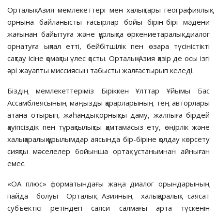
Орталық Азия мемлекеттері мен халықтары географиялық
орнына байланысты ғасырлар бойы бірін-бірі мәдени
жағынан байытуға және құрлықта өркениетаралық диалог
орнатуға ықпал етті, бейбітшілік пен өзара түсіністікті
сақтау ісіне қомақты үлес қосты. Орталық Азия қазір де осы ізгі
әрі жауапты миссия­сын табысты жалғастырып келеді.
Біздің мемлекеттеріміз Біріккен Ұлттар Ұйымы Бас
Ассамблеясының маңызды қарарларының тең авторлары
атана отырып, жаһандық орнықты даму, жалпыға бірдей
қауіпсіздік пен тұ­рақтылықты қамтамасыз ету, өңір­лік және
халықаралық құрылымдар аясында бір-біріне қолдау көрсету
сияқты мәселелер бойынша ортақ ұстанымнан айныған
емес.
«ОА плюс» форматындағы жаңа диалог орындарының
пайда болуы Орталық Азияның халықаралық саясат
субъектісі ретіндегі саяси салмағы арта түскенін