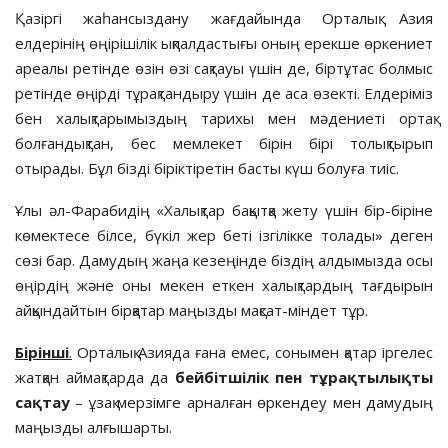
Қазіргі жаһансыздану жағдайын­да Орталық Азия
елдерінің өңірі­ші­­­лік ықпалдастығы оның ерекше өр­ке­­ниет
ареалы ретінде өзін өзі сақтауы үшін де, біртұтас болмыс
ретінде өңір­ді тұрақтандыру үшін де аса өзекті. Елдеріміз
бен халықтарымыз­дың тари­хы мен мәдениеті ортақ
болған­дық­тан, бес мемлекет бірін бірі то­лықтырып
отырады. Бұл бізді бірік­ті­ретін басты күш болуға тиіс.
Ұлы әл-Фарабидің «Халықтар бақытқа жету үшін бір-біріне
кө­мек­тесе білсе, бүкіл жер беті ізгілік­ке тола­ды» деген
сөзі бар. Дамудың жаңа кезеңінде біздің алдымызда осы
өңірдің және оны мекен еткен ха­лық­тардың тағдырын
айқындай­тын бірқа­тар маңызды мақсат-міндет­ тұр.
Бірінші
.
Орталық Азияда ғана емес, сонымен қатар іргелес
жат­қан аймақтарда да
бейбітшілік пен тұрақтылықты
сақтау
– ұзақ мер­зім­ге арналған өркендеу мен даму­дың
маңыз­ды алғышарты.