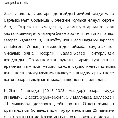
кеңесі өтеді.
Жалпы алғанда, жоғары деңгей­дегі жүйелі кездесулер
барлық ба­ғыт бойынша бірлескен жұмысқа елеулі серпін
берді. Өңірлік ынтымақ­тас­тықты дамытуға арналған жол
карталарының қабылдануы бұған зор септігін тигізіп отыр.
Оларға ықпал­дастықты нығайту жөніндегі нақ­ты іс-шаралар
енгізілген. Соның нәтижесінде, аймақта сауда-эконо­
микалық және іскерлік байланыстар айтарлықтай
жанданды. Орталық Азия аумағы тарих тұрғы­сынан
қарағанда тым қысқа мерзім ішінде сауда, инвестициялық
және кө­лік-коммуникациялық әлеуеті жыл­дам артып келе
жатқан өзара тиім­ді ынтымақтастық кеңістігіне айналды.
Кейінгі 5 жылда (2018-2023 жылдар) өзара сауда
айналымы 2 есеге жуық көбейіп, 5,7 миллиард доллар­дан
11 миллиард долларға дейін арт­ты. Өткен жылдың
қорытын­ды­сы бойынша ішкі тауар айналы­мы 25 пайызға
өсті. Соның ішінде Қазақстанның Орталық Азия елдері­мен