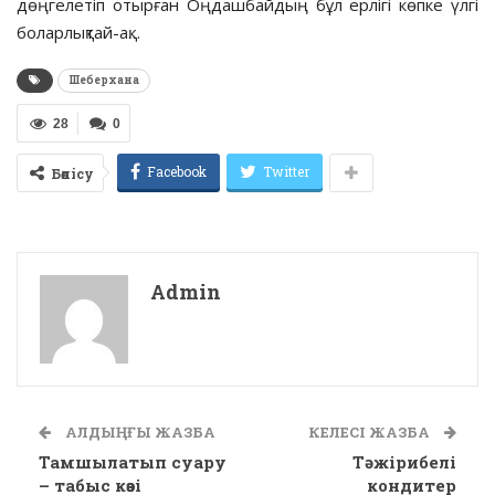
дөңгелетіп отырған Оңдашбайдың бұл ерлігі көпке үлгі
боларлықтай-ақ…
Шеберхана
28
0
Facebook
Twitter
Бөлісу
Admin
АЛДЫҢҒЫ ЖАЗБА
КЕЛЕСІ ЖАЗБА
Тамшылатып суару
Тәжірибелі
– табыс көзі
кондитер