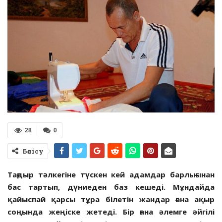
28
0
Бөлісу
Тағдыр тәлкегіне түскен кей адамдар барлығынан
бас тартып, дүниеден баз кешеді. Мұндайда
қайыспай қарсы тұра білетін жандар ғана ақыр
соңында жеңіске жетеді. Бір ғана әлемге әйгілі