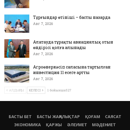
Тұрғындар өтініші – басты назарда
Авг 7, 2026
Алатауда тұрақты авиациялық отын
өндірісі қолға алынады
Авг 7, 2026
Агроөнеркәсіп саласына тартылған
инвестиция 11 есеге артты
Авг 7, 2026
АЛДЫҢҒЫ
КЕЛЕСІ
1 бойынша527
БАСТЫ БЕТ
БАСТЫ ЖАҢАЛЫҚТАР
ҚОҒАМ
САЯСАТ
ЭКОНОМИКА
ҚАРЖЫ
ӘЛЕУМЕТ
МӘДЕНИЕТ