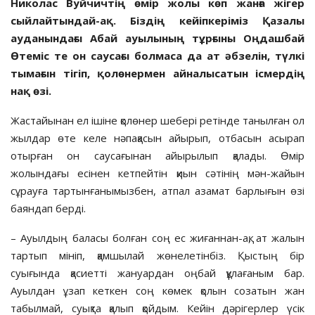
Николас Вуйчичтің өмір жолы көп жанға жігер
сыйлайтындай-ақ.
Б
іздің кейіпкер
іміз
Қазалы
ауданында
ғы
Абай ауылының тұрғыны Оңдашбай
Өтеміс
те
он саусағы болмаса да ат әбзелін, түлкі
тымағын тігіп, қолөнермен айналысатын ісмердің
нақ өзі.
Жастайынан ел ішіне қолөнер шебері ретінде танылған ол
жылдар өте келе нәпақасын айырып, отбасын асырап
отырған он саусағынан айырылып қалады. Өмір
жолындағы есінен кетпейтін қиын сәтінің мән-жайын
сұрауға тартынғанымызбен, атпал азамат барлығын өзі
баяндап берді.
– Ауылдың баласы болған соң ес жиғаннан-ақ, ат жалын
тартып мініп, қамшылай жөнелетінбіз. Қыстың бір
суығында қасиетті жануардан оңбай құлағаным бар.
Ауылдан ұзап кеткен соң көмек қолын созатын жан
табылмай, суықта қалып қойдым. Кейін дәрігерлер үсік