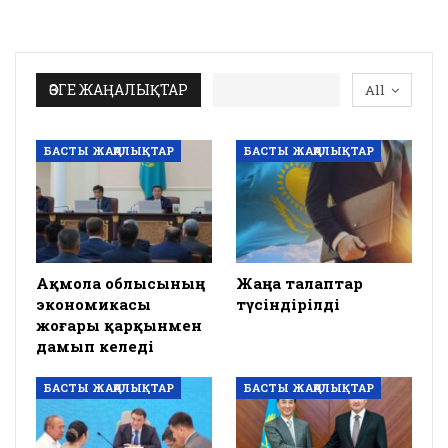
ӨЗГЕ ЖАҢАЛЫҚТАР
All
БАСТЫ ЖАҢАЛЫҚТАР
БАСТЫ ЖАҢАЛЫҚТАР
Ақмола облысының
Жаңа талаптар
экономикасы
түсіндірілді
жоғары қарқынмен
дамып келеді
БАСТЫ ЖАҢАЛЫҚТАР
БАСТЫ ЖАҢАЛЫҚТАР