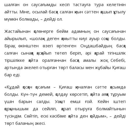
шалған он саусағымды кесіп тастауға тура келетінін
айтты. Міне, осылай басқа салған қиын сәттен қашып құтылу
мүмкін болмады, – дейді ол.
Жастайынан қолөнерге бейім адамның он саусағынан
айырылып, «шолақ» деген қамытты киуі ауыр соққы болды.
Бірақ, өкініштен өзегі өртенген Оңдашбайдың басқа
салған сынаққа қасқайып төтеп беріп, әрі қарай тігіншілік
тіршілікке қайта оралғаннан басқа амалы жоқ. Себебі,
артында әкелеп отырған төрт баласы мен жұбайы Қиғаш
бар еді.
«Құдай қосқан қосағым – Қиғаш қиналған сәтте қасымда
болды. Күн-түн демей, қолдау көрсетіп, қайта аяққа тұруым
үшін барын салды. Уақыт емші ғой. Кейін іштегі
қорқынышым да сейіліп, қарап отыруға болмайтынын
түсіндім. Сөйтіп, ескі кәсібіме қайта ден қойдым», – дейді
төрт баланың әкесі.