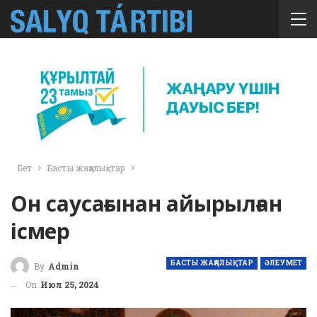
Бет
Басты жаңалықтар
Он саусағынан айырылған
ісмер
БАСТЫ ЖАҢАЛЫҚТАР
ӘЛЕУМЕТ
By
Admin
On
Июл 25, 2024