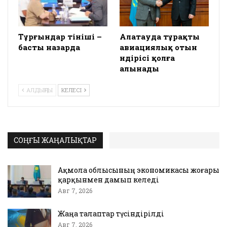
Тұрғындар өтініші –
Алатауда тұрақты
басты назарда
авиациялық отын
өндірісі қолға
алынады
АЛДЫҢҒЫ
КЕЛЕСІ
СОҢҒЫ ЖАҢАЛЫҚТАР
Ақмола облысының экономикасы жоғары
қарқынмен дамып келеді
Авг 7, 2026
Жаңа талаптар түсіндірілді
Авг 7, 2026