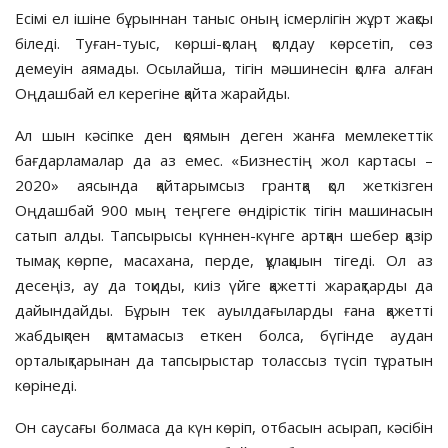
Есімі ел ішіне бұрыннан таныс оның ісмерлігін жұрт жақсы
біледі. Туған-туыс, көрші-қолаң қолдау көрсетіп, сөз
демеуін аямады. Осылайша, тігін мәшинесін қолға алған
Оңдашбай ел керегіне қайта жарайды.
Ал шын кәсіпке ден қоямын деген жанға мемлекеттік
бағдарламалар да аз емес. «Бизнестің жол картасы –
2020» аясында қайтарымсыз грантқа қол жеткізген
Оңдашбай 900 мың теңгеге өндірістік тігін машинасын
сатып алды. Тапсырысы күннен-күнге артқан шебер қазір
тымақ, көрпе, масахана, перде, құлақшын тігеді. Ол аз
десеңіз, ау да тоқиды, киіз үйге қажетті жарақтарды да
дайындайды. Бұрын тек ауылдағыларды ғана қажетті
жабдықпен қамтамасыз еткен болса, бүгінде аудан
орталықтарынан да тапсырыстар толассыз түсіп тұратын
көрінеді.
Он саусағы болмаса да күн көріп, отбасын асырап, кәсібін