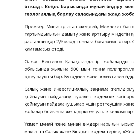
өткізді.
Кеңес барысында мұнай өндіру мен 
геологиялық барлау саласындағы жаңа жоб
Премьер-Министр атап өткендей, Мемлекет бас
тартымдылығын дамыту және арттыру міндетін қой
расталған қор 2,9 млрд тоннаға бағаланып отыр. 
қамтамасыз етеді.
Олжас Бектенов Қазақстанда ірі жобаларды 
облысында жылына 500 мың тонна полипропилен
өңдеу зауыты бар. Бутадиен және полиэтилен өнді
Салық және инвестициялық заңнама жетілдіріл
қойнауын пайдалану туралы» кодекске кәсіпоры
қойнауын пайдаланушылар үшін реттеушілік және
жобалар бойынша жетілдірілген үлгілік келісімшарт 
Үкімет мұнай және мұнай өнімдері нарығын ыры
мақсатта Салық және Бюджет кодекстеріне, «Же