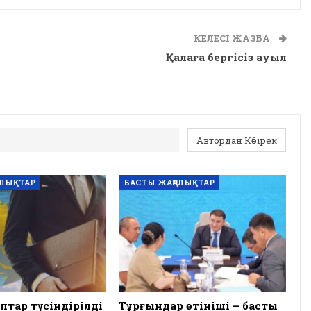
КЕЛЕСІ ЖАЗБА
Қалаға бергісіз ауыл
Автордан Көбірек
АЛЫҚТАР
БАСТЫ ЖАҢАЛЫҚТАР
птар түсіндірілді
Тұрғындар өтініші – басты