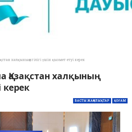
стан халқының игілігі үшін қызмет етуі керек
а Қазақстан халқының
і керек
БАСТЫ ЖАҢАЛЫҚТАР
ҚОҒАМ