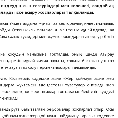
өңдеудің сын-тегеуріндері мен келешегі, сондай-ақ
аларды іске асыру жоспарлары талқыланды.
шысы Үкімет алдына мұнай-газ секторының инвестициялық
ды. Өткен жылы елімізде 90 млн тонна мұнай өндірілді, ал
Сала салық түсімдері мен жұмыс орындарының едәуір бөлігін
іске қосудың маңызына тоқталды, оның ішінде Атырау
 өндіретін мұнай-химия зауыты, салына бастаған үш газ
ретін зауыттар салу перспективалары талқыланды.
уде, Кәсіпкерлік кодекске және «Жер қойнауы және жер
ндарға жүктемені төмендететін түзетулер енгізілді. Жер
 фискалдық преференциялар топтамасын бекітетін күрделі
енгізілді.
қтандыруға бағытталған реформалар жоспарлап отыр. Осы
р қойнауы және жер қойнауын пайдалану туралы» кодекске