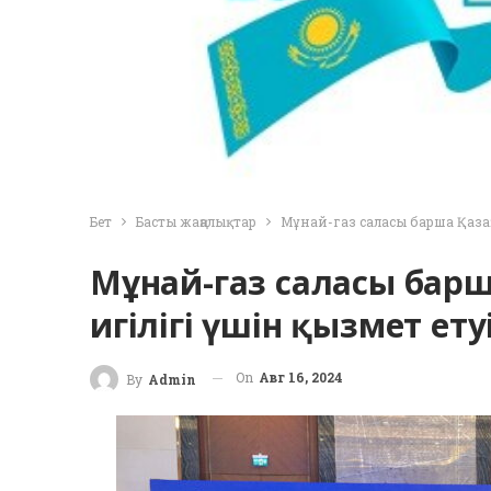
Бет
Басты жаңалықтар
Мұнай-газ саласы барша Қазақ
Мұнай-газ саласы барш
игілігі үшін қызмет ету
On
Авг 16, 2024
By
Admin