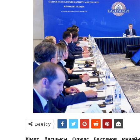
Бөлісу
Үкімет басшысы Олжас Бектенов мұнай-