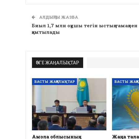
АЛДЫҢҒЫ ЖАЗБА
Биыл 1,7 млн оқушы тегін ыстық тамақпен
қамтылады
ӨЗГЕ ЖАҢАЛЫҚТАР
БАСТЫ ЖАҢАЛЫҚТАР
БАСТЫ ЖАҢ
Ақмола облысының
Жаңа тала