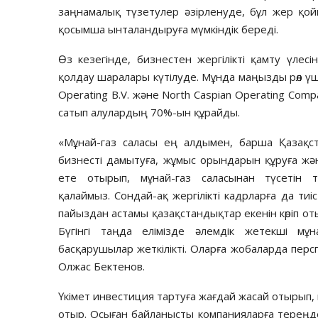
заңнамалық түзетулер әзірленуде, бұл жер қой
қосымша ынталандыруға мүмкіндік береді.
Өз кезегінде, бизнестен жергілікті қамту үлес
қолдау шаралары күтілуде. Мұнда маңызды рөл үш
Operating B.V. және North Caspian Operating Com
сатып алулардың 70%-ын құрайды.
«Мұнай-газ саласы ең алдымен, барша Қазақста
бизнесті дамытуға, жұмыс орындарын құруға ж
ете отырып, мұнай-газ саласынан түсетін та
қалаймыз. Сондай-ақ жергілікті кадрларға да тиі
пайыздан астамы қазақстандықтар екенін көріп о
Бүгінгі таңда елімізде әлемдік жетекші мұ
басқарушылар жеткілікті. Оларға жобаларда перс
Олжас Бектенов.
Үкімет инвестиция тартуға жағдай жасай отырып, 
отыр. Осыған байланысты компанияларға тереңд