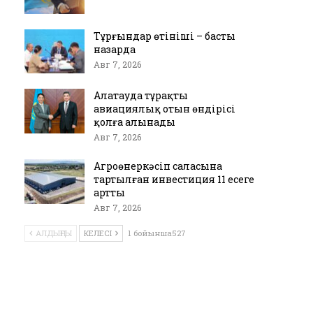
Тұрғындар өтініші – басты
назарда
Авг 7, 2026
Алатауда тұрақты
авиациялық отын өндірісі
қолға алынады
Авг 7, 2026
Агроөнеркәсіп саласына
тартылған инвестиция 11 есеге
артты
Авг 7, 2026
АЛДЫҢҒЫ
КЕЛЕСІ
1 бойынша527