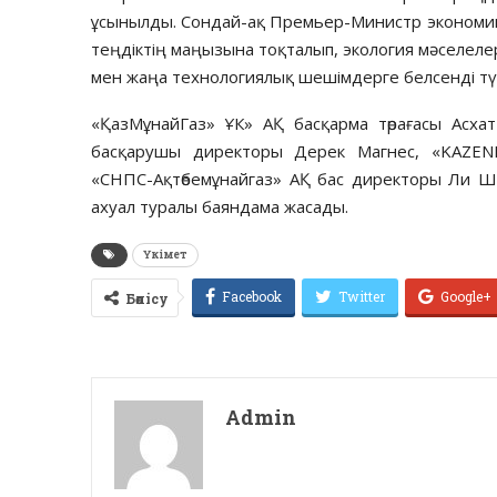
ұсынылды. Сондай-ақ Премьер-Министр экономик
теңдіктің маңызына тоқталып, экология мәселеле
мен жаңа технологиялық шешімдерге белсенді тү
«ҚазМұнайГаз» ҰК» АҚ басқарма төрағасы Асхат 
басқарушы директоры Дерек Магнес, «KAZENE
«СНПС-Ақтөбемұнайгаз» АҚ бас директоры Ли Ш
ахуал туралы баяндама жасады.
Үкімет
Facebook
Twitter
Google+
Бөлісу
Admin