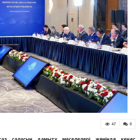
47
0
газ саласын дамыту мәселелері жөнінде кеңес