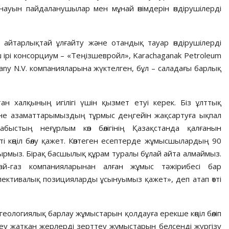
науын пайдаланушылар мен мұнай өнімдерін өндірушілерді
ін айтарлықтай ұлғайту және отандық тауар өндірушілерді
 ірі консорциум – «Теңізшевройл», Karachaganak Petroleum
pany N.V. компанияларына жүктелген, бұл – саладағы барлық
н халқының игілігі үшін қызмет етуі керек. Біз ұлттық
әне азаматтарымыздың тұрмыс деңгейін жақсартуға ықпал
быстың неғұрлым көп бөлігінің Қазақстанда қалғанын
сті көңіл бөлу қажет. Көптеген есептерде жұмысшылардың 90
тырмыз. Бірақ басшылық құрам туралы бұлай айта алмаймыз.
най-газ компанияларынан алған жұмыс тәжірибесі бар
пективалық позицияларды ұсынуымыз қажет», деп атап өтті
геологиялық барлау жұмыстарын қолдауға ерекше көңіл бөліп
еу жатқан жерлерді зерттеу жұмыстарын белсенді жүргізу