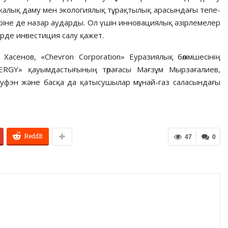
алық даму мен экологиялық тұрақтылық арасындағы тепе-
ріне де назар аударды. Ол үшін инновациялық әзірлемелер
рде инвестиция салу қажет.
Хасенов, «Chevron Corporation» Еуразиялық бөлімшесінің
RGY» қауымдастығының төрағасы Мағзұм Мырзағалиев,
уфэн және басқа да қатысушылар мұнай-газ саласындағы
ReddIt
47
0