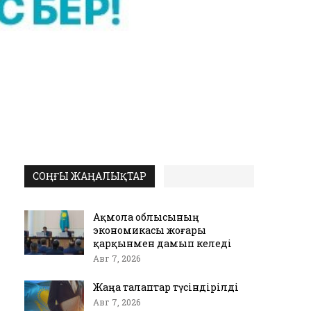
СОҢҒЫ ЖАҢАЛЫҚТАР
Ақмола облысының
экономикасы жоғары
қарқынмен дамып келеді
Авг 7, 2026
Жаңа талаптар түсіндірілді
Авг 7, 2026