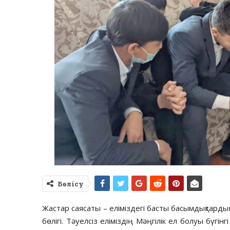
Бөлісу
Жастар саясаты – еліміздегі басты басымдықтардың 
бөлігі. Тәуелсіз еліміздің Мәңгілік ел болуы бүгін