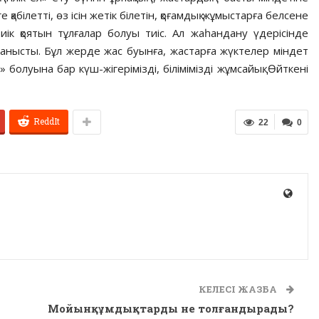
 қабілетті, өз ісін жетік білетін, қоғамдық жұмыстарға белсене
иік қоятын тұлғалар болуы тиіс. Ал жаһандану үдерісінде
йланысты. Бұл жерде жас буынға, жастарға жүктелер міндет
» болуына бар күш-жігерімізді, білімімізді жұмсайық. Өйткені
ReddIt
22
0
КЕЛЕСІ ЖАЗБА
Мойынқұмдықтарды не толғандырады?