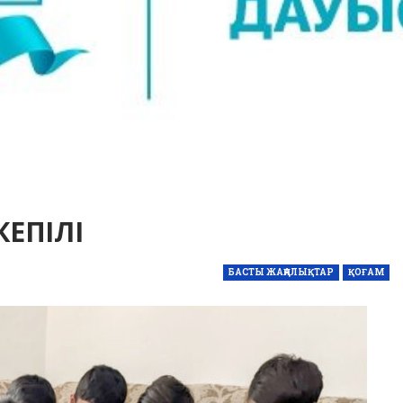
КЕПІЛІ
БАСТЫ ЖАҢАЛЫҚТАР
ҚОҒАМ