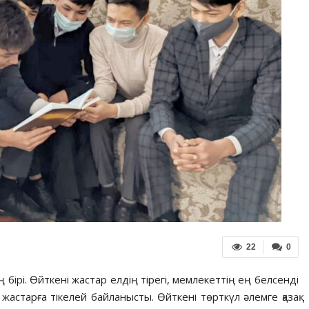
22
0
бірі. Өйткені жастар елдің тірегі, мемлекеттің ең белсенді
гі жастарға тікелей байланысты. Өйткені төрткүл әлемге қазақ