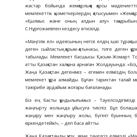
жастар бойында жемқорлыққа қарсы мәдениетт
мемлекеттік қызметкерлердің қатысуымен «Жемқо
«Қылмыс және оның алдын алу» тақырыбынд
С.Нұрғожаевпен кездесу өткізілді.
«Мәңгілік ел» идеясының негізі елдің ішкі тұрақт
деген сыйластық қарым-қатынасы, тілге деген құр
табылады. Мемлекет басшысы Қасым-Жомарт Тоқ
атты Қазақстан халқына арнаған Жолдауында: «Бізд
Жаңа Қазақстан дегеніміз – егемен еліміздің бол
мемлекет құра алмайды. Бұған тарихтан талай мы
тәжірибе әрдайым жоғары бағаланады.
Біз ең басты құндылығымыз – Тәуелсіздігімізді са
жаңғырту жолында ұйысуға тиіспіз. Бұл болаша
жаңару мен жаңғыру жолы, бүгінгі буынның бо
өркендетейік!», – деп баса айтты.
Жаңа Қазақстанды құру, яғни тәуелсіз елімізді «Мә