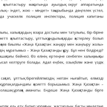
і қалыптастыру мақсатында ауылдық округ аппаратында
рлық – індет, жою – міндет» тақырыбында дөңгелек үстел,
а учаскелік полиция инспекторы, полиция капитаны
ылығы, халықтардың өзара достығы мен татулығы, бір-біріне
метті қалыптастыру, ұлттық құндылықтарды қастерлеу болып
аев биылғы «Жаңа Қазақстан: жаңару мен жаңғыру жолы»
ің мұратымыз – Жаңа Қазақстанды құру. Бұл нені білдіреді?
ашақтағы бейнесі. Өз елінің ертеңіне сенбеген халық мықты
сал келтіруге болады. Адал еңбек, озық білім және үздік
қтап, ұлттық бірегейлігіміздің негізін нығайтып, елімізді
қ ұрпақ алдындағы қасиетті борышымыз. Жаңа Қазақстан –
лашақ ұрпаққа аманаты. Ендеше Жаңа Қазақстанды бірге
ңгілік ел» ету бүгінгі ұрпақтың, жастардың басты міндетіне