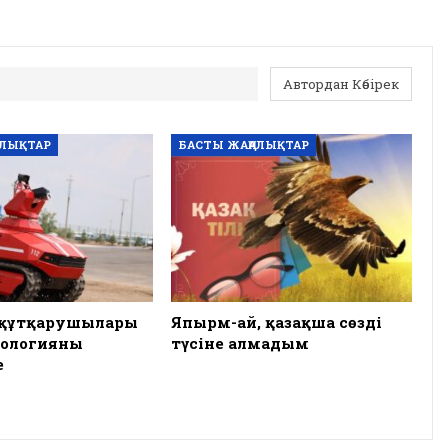
Автордан Көбірек
АЛЫҚТАР
БАСТЫ ЖАҢАЛЫҚТАР
 құтқарушылары
Япырм-ай, қазақша сөзді
нологияны
түсіне алмадым
е