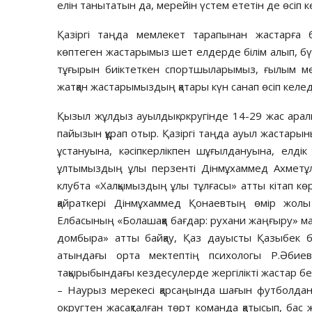
елін танытатын да, мерейін үстем ететін де өсіп к
Қазіргі таңда мемлекет тарапынан жастарға 
көптеген жастарымыз шет елдерде білім алып, бүгі
тұғырын биіктеткен спортшыларымыз, ғылым мен 
жатқан жастарымыздың қатары күн санап өсіп келед
Қызыл жұлдыз ауылдық округінде 14-29 жас арал
пайызын құрап отыр. Қазіргі таңда ауыл жастарын
ұстануына, кәсіпкерлікпен шұғылдануына, елді
ұлтымыздың ұлы перзенті Дінмұхаммед Ахметұ
клубта «Халқымыздың ұлы тұлғасы» атты кітап кө
қайраткері Дінмұхаммед Қонаевтың өмір жолы 
Елбасының «Болашаққа бағдар: рухани жаңғыру» мақ
домбыра» атты байқау, Қаз дауысты Қазыбек б
атындағы орта мектептің психологы Р.Әбие
тақырыбындағы кездесулерде жергілікті жастар белс
– Наурыз мерекесі қарсаңында шағын футболдан
округтен жасақталған төрт команда қатысып, бас