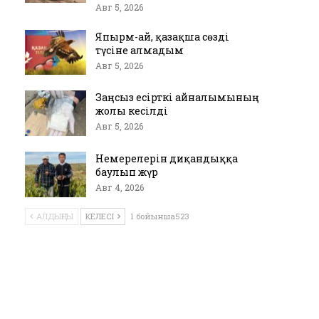
Авг 5, 2026
Япырм-ай, қазақша сөзді
түсіне алмадым
Авг 5, 2026
Заңсыз есірткі айналымының
жолы кесілді
Авг 5, 2026
Немерелерін диқандыққа
баулып жүр
Авг 4, 2026
АЛДЫҢҒЫ
КЕЛЕСІ
1 бойынша523