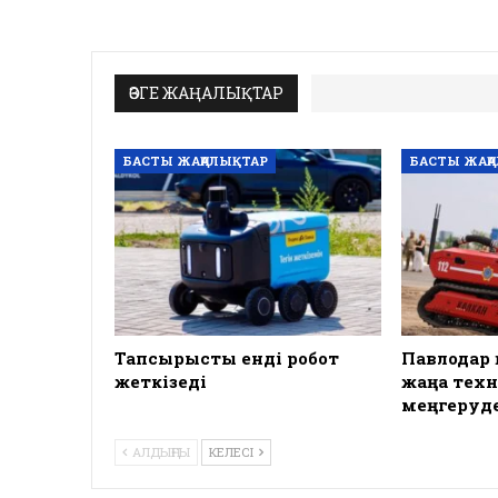
ӨЗГЕ ЖАҢАЛЫҚТАР
БАСТЫ ЖАҢАЛЫҚТАР
БАСТЫ ЖАҢ
Тапсырысты енді робот
Павлодар
жеткізеді
жаңа тех
меңгеруд
АЛДЫҢҒЫ
КЕЛЕСІ