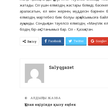
жатады. Ол үшін еліміздің жастары білімді, бәсекеге
араласатын, ел мен жерінің мүддесін бәрінен б
еліміздің мәртебесі биік болуы әрқайсымызға ба
ауқымды. Сондықтан тәуелсіз еліміздің «Мәңгілік ел
біздің бір-ақ Отанымыз бар. Ол – Қазақстан.
Facebook
Twitter
Google+
Бөлісу
Salyqgazet
АЛДЫҢҒЫ ЖАЗБА
Құлан өңірінде қызу еңбек