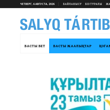
ЧЕТВЕРГ, 6 АВГУСТА, 2026
БАЙЛАНЫСУ
БІЗ ТУРАЛЫ
ЖА
БАСТЫ БЕТ
БАСТЫ ЖАҢАЛЫҚТАР
ҚОҒА