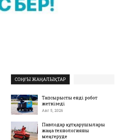
СОҢҒЫ ЖАҢАЛЫҚТАР
Тапсырысты енді робот
жеткізеді
Авг 5, 2026
Павлодар құтқарушылары
жаңа технологияны
меңгеруде