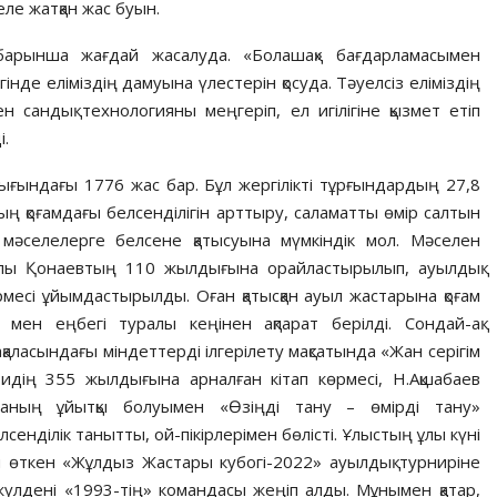
еле жатқан жас буын.
барынша жағдай жасалуда. «Болашақ» бағдарламасымен
нде еліміздің дамуына үлестерін қосуда. Тәуелсіз еліміздің
сандық технологияны меңгеріп, ел игілігіне қызмет етіп
і.
ығындағы 1776 жас бар. Бұл жергілікті тұрғындардың 27,8
ың қоғамдағы белсенділігін арттыру, саламатты өмір салтын
к мәселелерге белсене қатысуына мүмкіндік мол. Мәселен
лы Қонаевтың 110 жылдығына орайластырылып, ауылдық
рмесі ұйымдастырылды. Оған қатысқан ауыл жастарына қоғам
мен еңбегі туралы кеңінен ақпарат берілді. Сондай-ақ
аласындағы міндеттерді ілгерілету мақсатында «Жан серігім
идің 355 жылдығына арналған кітап көрмесі, Н.Ақшабаев
ваның ұйытқы болуымен «Өзіңді тану – өмірді тану»
енділік танытты, ой-пікірлерімен бөлісті. Ұлыстың ұлы күні
 өткен «Жұлдыз Жастары кубогі-2022» ауылдық турниріне
 жүлдені «1993-тің» командасы жеңіп алды. Мұнымен қатар,