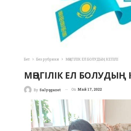
Бет
Без рубрики
МӘҢГІЛІК ЕЛ БОЛУДЫҢ КЕПІЛІ
МӘҢГІЛІК ЕЛ БОЛУДЫҢ 
On
Май 17, 2022
By
Salyqgazet