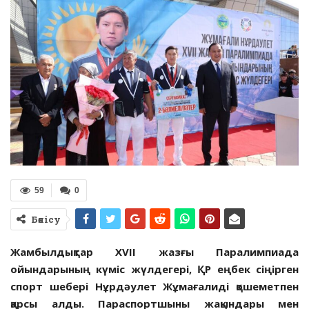
59
0
Бөлісу
Жамбылдықтар XVII жазғы Паралимпиада
ойындарының күміс жүлдегері, ҚР еңбек сіңірген
спорт шебері Нұрдәулет Жұмағалиді қошеметпен
қарсы алды. Параспортшыны жақындары мен