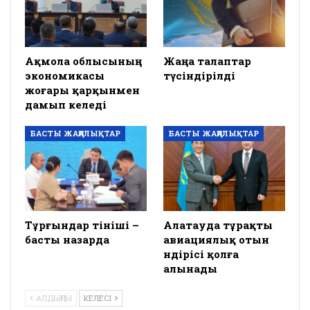
Ақмола облысының
Жаңа талаптар
экономикасы
түсіндірілді
жоғары қарқынмен
дамып келеді
БАСТЫ ЖАҢАЛЫҚТАР
БАСТЫ ЖАҢАЛЫҚТАР
Тұрғындар өтініші –
Алатауда тұрақты
басты назарда
авиациялық отын
өндірісі қолға
алынады
АЛДЫҢҒЫ
КЕЛЕСІ