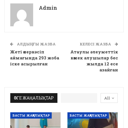
Admin
АЛДЫҢҒЫ ЖАЗБА
КЕЛЕСІ ЖАЗБА
Жеті өнеркәсіп
Атаулы әлеуметтік
аймағында 293 жоба
көмек алушылар бес
іске асырылған
жылда 12 есе
азайған
ӨЗГЕ ЖАҢАЛЫҚТАР
All
БАСТЫ ЖАҢАЛЫҚТАР
БАСТЫ ЖАҢАЛЫҚТАР