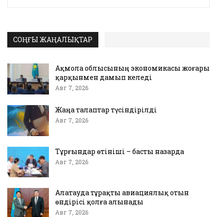
СОҢҒЫ ЖАҢАЛЫҚТАР
Ақмола облысының экономикасы жоғары
қарқынмен дамып келеді
Авг 7, 2026
Жаңа талаптар түсіндірілді
Авг 7, 2026
Тұрғындар өтініші – басты назарда
Авг 7, 2026
Алатауда тұрақты авиациялық отын
өндірісі қолға алынады
Авг 7, 2026