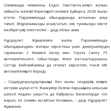
Олимпиада чемпионы Елдос Сметовтің жеңісті жолын
лайықты жалғай бересің деп сенеміз! Бұйырса, 2028 жылы
өтетін Паралимпиада ойындарында алтыннан алқа
тағып, Әнұранымызды асқақтатып, көк туымызды көкте
желбіретуіңе тілектеспін! – деді облыс әкімі.
Нұрдәулет Жұмағалиға жазғы Паралимпиада
ойындарындағы жоғары көрсеткіші үшін демеушілердің
тарапынан 2 бөлмелі пәтер мен Toyota Camry 75
автокөлігінің кілті табысталды. Жеке жаттықтырушысы
Саттар Бейсембаевқа да ілтипат көрсетіліп, Haval M6
автокөлігінің кілті берілді.
– Сіздердің қолдауларыңыз бен жылы сөздеріңіз жеңіске
жетуіме ықпал етті. Жанкүйер болған баршаңызға алғысым
шексіз! Алдағы уақытта да байрақты бәсекелерде топ
жарып, ел сенімін ақтайтын боламын, – деді Нұрдәулет
Жұмағали.