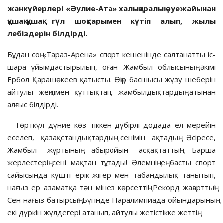
жанкүйерлері «Әулие-Ата» халықаралық әуежайынан
құшақ-құшақ гүл шоқтарымен күтіп алып, жылы
лебіздерін білдірді.
Бұдан соң «Тараз-Арена» спорт кешенінде салтанатты іс-
шара ұйымдастырылып, оған Жамбыл облысының әкімі
Ербол Қарашөкеев қатысты. Өңір басшысы жүзу шеберін
айтулы жеңісімен құттықтап, жамбылдықтардың атынан
алғыс білдірді.
– Төрткүл дүние көз тіккен дүбірлі додада ел мерейін
еселеп, қазақстандықтардың сенімін ақтадың. Әсіресе,
Жамбыл жұртының абыройын асқақтаттың! Барша
жерлестерің сені мақтан тұтады! Әлемнің ең басты спорт
сайысында күшті ерік-жігер мен табандылық танытып,
нағыз ер азаматқа тән мінез көрсеттің! Рекорд жаңарттың!
Сен нағыз батырсың! Бүгінде Паралимпиада ойындарының
екі дүркін жүлдегері атанып, айтулы жетістікке жеттің.