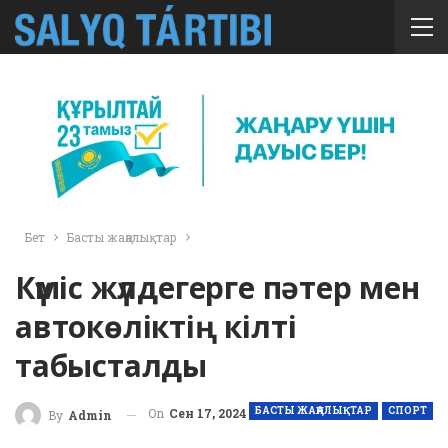
Бет
Басты жаңалықтар
Күміс жүлдегерге пәтер мен
автокөліктің кілті
табысталды
БАСТЫ ЖАҢАЛЫҚТАР
СПОРТ
On
Сен 17, 2024
By
Admin