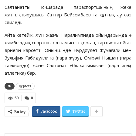
Салтанатты іс-шарада параспортшының жеке
жаттықтырушысы Саттар Бейсембаев та құттықтау сөз
сөйледі.
Айта кетейік, XVIІ жазғы Паралимпиада ойындарында 4
жамбылдық спортшы ел намысын қорғап, тартысты ойын
өрнегін көрсетті. Оның ішінде Нұрдәулет Жұмағали мен
Зульфия Габидуллина (пара жүзу), Өмірәлі Нышан (пара
таеквондо) және Салтанат Әбілхасымқызы (пара жеңіл
атлетика) бар.
Құрмет
59
0
Facebook
Twitter
Бөлісу