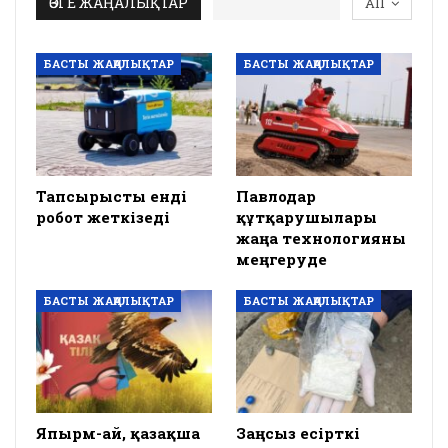
ӨЗГЕ ЖАҢАЛЫҚТАР
All
БАСТЫ ЖАҢАЛЫҚТАР
БАСТЫ ЖАҢАЛЫҚТАР
Тапсырысты енді
Павлодар
робот жеткізеді
құтқарушылары
жаңа технологияны
меңгеруде
БАСТЫ ЖАҢАЛЫҚТАР
БАСТЫ ЖАҢАЛЫҚТАР
Япырм-ай, қазақша
Заңсыз есірткі