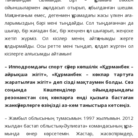
ойыншылармен ақылдасып отырып, қабылданған шешім.
Мақтанғаным емес, дегенмен құрамадағы жасы үлкен аға­
ларымыздың бәрі мені тыңдайды. Сол тыңдағаннан да
шығар, бір жағадан бас, бір жеңнен қол шығарып, жеңіске
жетіп жүр­міз. Ол кісілер менің айтқанымды жерге
қалдырмайды. Осы ретте мені тыңдап, қолдап жүрген ол
кісілерге алғысымды айтамын!
– Ипподромдағы спорт сүйер көп­шілік «Құрманбек –
айрықша жігіт», «Құрманбек – көкпар тартуға
жаратыл­ған жігіт» деп сізді мақтаумен болды. Сөз
соңында Көшпенділер ойын­дарын­да­ғы
резонанстан соң көкпарға енді қы­зыға бастаған
жанкүйерлерге өзіңіз­ді аз-кем таныстыра кетсеңіз.
– Жамбыл облысының тумасымын. 1997 жылғымын. 2012
жылдан бастап об­лыс­тық «Әулиеата» командасының құра­
мын­да өнер көрсетемін. Жастар, жасөс­пі­рімдер,