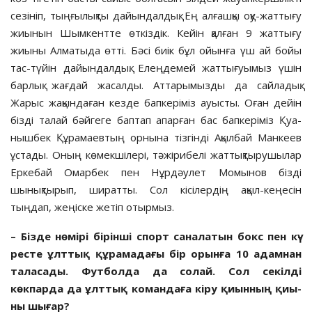
сезініп, тыңғылық­ты дайындалдық. Ең алғашқы оқу-жаттығу
жиынын Шымкентте өткіздік. Кейін қал­ған 9 жаттығу
жиыны Алматыда өтті. Бәсі биік бұл ойынға үш ай бойы
тас-түйін дайындалдық. Елеңдемей жаттығуымыз үшін
барлық жағдай жасалды. Аттары­мыз­ды да сайладық.
Жарыс жақындаған кезде бапкеріміз ауысты. Оған дейін
бізді талай бәйгеге баптап апарған бас бапкеріміз Қуа­
нышбек Құрамаевтың орнына тізгінді Ақылбай Манкеев
ұстады. Оның көмекші­лері, тәжірибелі жаттықтырушылар
Ерке­бай Омарбек пен Нұрдәулет Момынов бізді
шынықтырып, ширатты. Сол кісілердің ақыл-кеңесін
тыңдап, жеңіске жетіп отыр­мыз.
– Бізде нөмірі бірінші спорт саналатын бокс пен кү­
ресте ұлттық құрамадағы бір орынға 10 адамнан
тала­са­ды.
Футболда да солай. Сол се­­­кілді
көкпарда да ұлттық ко­­мандаға кіру қиынның қиы­
ны шығар?