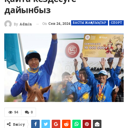
дайынбыз
БАСТЫ ЖАҢАЛЫҚТАР
СПОРТ
On
Сен 24, 2024
By
Admin
94
0
Бөлісу