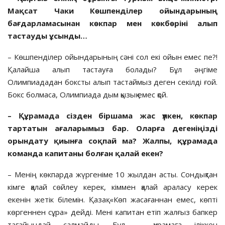
Мақсат Чаки Көшпен­ді­лер ойындарының
бағдарламасынан көкпар мен көкбөріні алып
тастауды ұсынды…
– Көшпенділер ойындарының сәні сол екі ойын емес пе?!
Қалайша алып тастауға болады? Бұл әңгіме
Олимпиададан боксты алып тастаймыз деген секілді ғой.
Бокс болмаса, Олимпиада дым қызық емес қой.
– Құрамада сізден біршама жас үлкен, көкпар
тартатын ағаларымыз бар. Оларға дегеніңізді
орындату қиын­ға соқпай ма? Жалпы, құрамада
команда капитаны болған қалай екен?
– Менің көкпарда жүргеніме 10 жылдан асты. Сондықтан
кімге қалай сөйлеу керек, кіммен қалай араласу керек
екенін жетік білемін. Қазақ «Көп жасағаннан емес, көпті
көр­геннен сұра» дейді. Мені капитан етіп жал­ғыз бапкер
тағайындай салмайды. Бұл – құрамаға іліккен