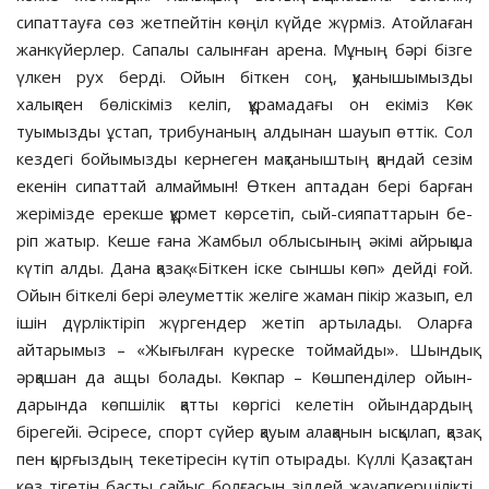
сипаттауға сөз жетпейтін көңіл күйде жүрміз. Атойлаған
жанкүйерлер. Сапалы салынған арена. Мұның бәрі бізге
үлкен рух берді. Ойын біткен соң, қуаны­шы­мызды
халықпен бөліскіміз келіп, құрамадағы он екіміз Көк
туымызды ұстап, трибунаның алдынан шауып өттік. Сол
кездегі бойымызды кернеген мақтаныштың қандай сезім
екенін сипаттай алмаймын! Өткен аптадан бері барған
жерімізде ерек­ше құрмет көрсетіп, сый-сияпаттарын бе­
ріп жатыр. Кеше ғана Жамбыл облысының әкімі айрықша
күтіп алды. Дана қазақ «Біт­кен іске сыншы көп» дейді ғой.
Ойын біт­келі бері әлеуметтік желіге жаман пікір жазып, ел
ішін дүрліктіріп жүргендер жетіп артылады. Оларға
айтарымыз – «Жығылған күреске тоймайды». Шындық
әрқашан да ащы болады. Көкпар – Көшпенділер ойын­
дарында көпшілік қатты көргісі келетін ойындардың
бірегейі. Әсіресе, спорт сүйер қауым алақанын ысқылап, қазақ
пен қыр­ғыз­дың текетіресін күтіп отырады. Күллі Қазақстан
көз тігетін басты сайыс болғасын зілдей жауапкершілікті