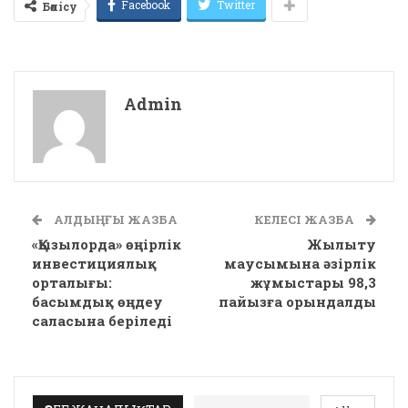
Facebook
Twitter
Бөлісу
Admin
АЛДЫҢҒЫ ЖАЗБА
КЕЛЕСІ ЖАЗБА
«Қызылорда» өңірлік
Жылыту
инвестициялық
маусымына әзірлік
орталығы:
жұмыстары 98,3
басымдық өңдеу
пайызға орындалды
саласына беріледі