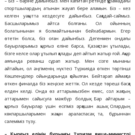
– Біз – бәріне дайынбыз. Мен капитан ре­тінде құрамадағы
спортшылардың аты­нан жауап бере аламын. Біз – кез
келген уа­қытта кездесуге дайынбыз. Сақадай-сай­мыз.
Басшыларымыз айтса болғаны. Ол ойын­ның
болатынынан я болмайтынынан бейхабармын. Егер
өтетін болса, біз оған дайынбыз. Дегенмен ондағы
бауырларымыз қырғыз еліне барса, Қазақстан ұтылады,
бізге келсе олар ұтылып қалады деп айтып жа­тыр ғой. Ақыр
аяғында реванш сұрап жатыр. Мен сіз­ге мынаны
айтайын, ол әңгіменің нүк­тесі Түркияда өткен төртінші
Көшпенділер ойындарында қойылған. Бейтарап аймақта
өткен финалда біз жеңіске жеттік. Ол кезде төреші басқа
елден келді. Онда өз аттарымызбен емес, сол жақтың
аттарымен сайысуға мәжбүр болдық. Бар айтарым –
қырғыз бауырлар үшін есігіміз әрқашан ашық. Олардың
көкпаршыларымен жақын араласпасақ та, бұрыннан
сәлеміміз түзу.
– Қырғыз елінің бұрынғы Туризм ви­це-министрі