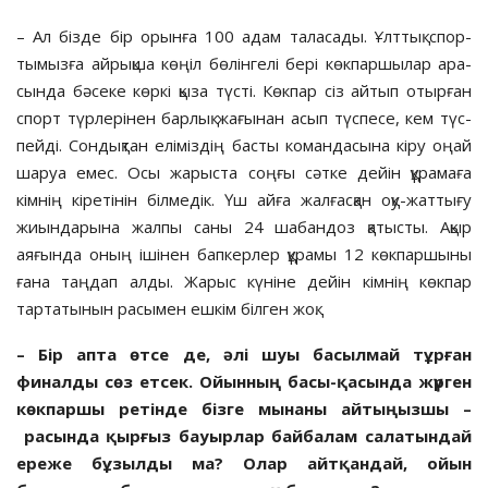
– Ал бізде бір орын­ға 100 адам таласады. Ұлттық спор­­
тымызға айрық­ша көңіл бөлінгелі бері көкпаршылар ара­
сында бәсеке көр­­кі қыза түсті. Көк­пар сіз ай­тып отырған
спорт түрлері­нен барлық жағынан асып түспесе, кем түс­
пейді. Сондықтан еліміздің басты ко­ман­дасына кіру оңай
шаруа емес. Осы жа­рыс­та соңғы сәтке дейін құрамаға
кімнің кіре­тінін білмедік. Үш айға жалғасқан оқу-жаттығу
жиындарына жалпы саны 24 шабандоз қатысты. Ақыр
аяғында оның ішінен бапкерлер құрамы 12 көкпаршыны
ғана таңдап алды. Жарыс күніне дейін кімнің көкпар
тартатынын расымен ешкім білген жоқ.
– Бір апта өтсе де, әлі шуы басылмай тұрған
финалды сөз етсек. Ойынның басы-қасында жүрген
көкпаршы ретінде бізге мынаны айтыңызшы –
расында қырғыз бауырлар байбалам салатындай
ереже бұзылды ма? Олар айтқандай, ойын