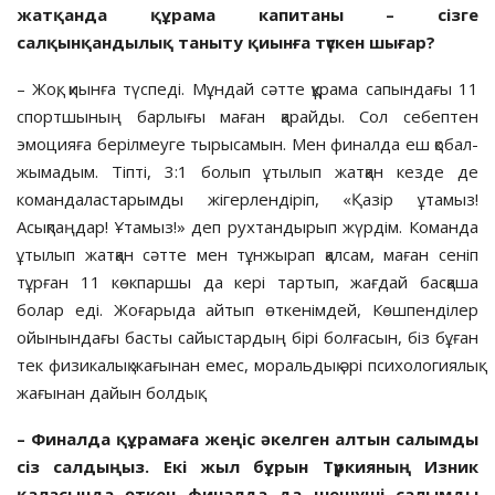
жатқанда құрама капи­та­ны – сізге
салқынқандылық таныту қиын­ға түскен шығар?
– Жоқ, қиынға түспеді. Мұндай сәтте құ­рама сапындағы 11
спортшының бар­лы­ғы маған қарайды. Сол себептен
эмоцияға беріл­меуге тырысамын. Мен финалда еш қо­бал­
жымадым. Тіпті, 3:1 болып ұтылып жат­қан кезде де
командаластарымды жі­гер­­лендіріп, «Қазір ұтамыз!
Асықпаңдар! Ұта­мыз!» деп рухтандырып жүрдім. Коман­да
ұтылып жатқан сәтте мен тұнжырап қалсам, маған сеніп
тұрған 11 көкпаршы да кері тартып, жағдай басқаша
болар еді. Жо­ғарыда айтып өткенімдей, Көшпенділер
ойынындағы басты сайыстардың бірі бол­ғасын, біз бұған
тек физикалық жағынан емес, моральдық әрі психологиялық
жа­ғы­нан дайын болдық.
– Финалда құрамаға жеңіс әкелген алтын салымды
сіз салдыңыз. Екі жыл бұрын Түркияның Изник
қаласында өткен финалда да шешуші салымды