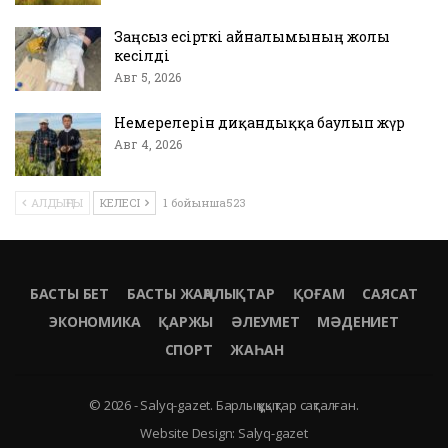
Заңсыз есірткі айналымының жолы
кесілді
Авг 5, 2026
Немерелерін диқандыққа баулып жүр
Авг 4, 2026
АЛДЫҢҒЫ
КЕЛЕСІ
1 бойынша523
БАСТЫ БЕТ
БАСТЫ ЖАҢАЛЫҚТАР
ҚОҒАМ
САЯСАТ
ЭКОНОМИКА
ҚАРЖЫ
ӘЛЕУМЕТ
МӘДЕНИЕТ
СПОРТ
ЖАҺАН
© 2026 - Salyq-gazet. Барлық құқықтар сақталған.
Website Design:
Salyq-gazet