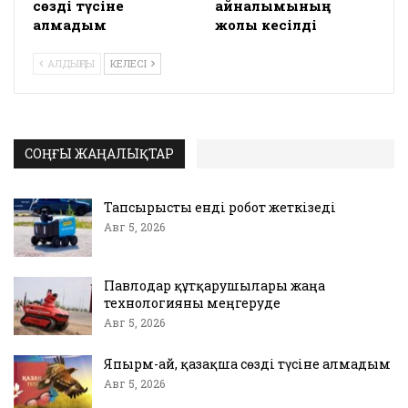
сөзді түсіне
айналымының
алмадым
жолы кесілді
АЛДЫҢҒЫ
КЕЛЕСІ
СОҢҒЫ ЖАҢАЛЫҚТАР
Тапсырысты енді робот жеткізеді
Авг 5, 2026
Павлодар құтқарушылары жаңа
технологияны меңгеруде
Авг 5, 2026
Япырм-ай, қазақша сөзді түсіне алмадым
Авг 5, 2026