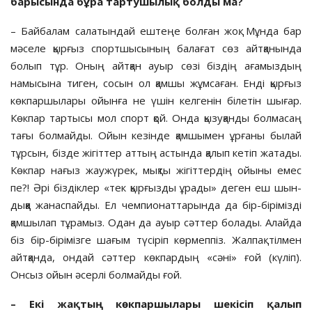
барысында бұра тартушылық болды ма?
– Байбалам салатындай ештеңе болған жоқ. Мұнда бар
мәселе қырғыз спортшы­сы­ның балағат сөз айтқа­нын­да
болып тұр. Оның айтқан ауыр сөзі біздің аға­мыздың
намысына тиген, сосын ол қам­шы жұмсаған. Енді қырғыз
көкпар­шы­лары ойынға не үшін келгенін білетін шы­ғар.
Көкпар тартысы мол спорт қой. Он­да қызуқанды болмасаң
тағы болмайды. Ойын кезінде қамшымен ұрғаны былай
тұрсын, бізде жігіттер аттың астында қа­лып кетіп жатады.
Көкпар нағыз жаужүрек, мықты жігіттердің ойыны емес
пе?! Әрі біз­діклер «тек қырғызды ұрады» деген еш шын­
дыққа жанаспайды. Ел чемпионат­та­рын­да да бір-бірімізді
қамшылап тұрамыз. Одан да ауыр сәттер болады. Алайда
біз бір-бірімізге шағым түсіріп көрмеппіз. Жал­пақ тілмен
айтқанда, ондай сәттер көк­пардың «сәні» ғой (күліп).
Онсыз ойын әсер­лі болмайды ғой.
– Екі жақтың көкпаршылары ше­кісіп қалып