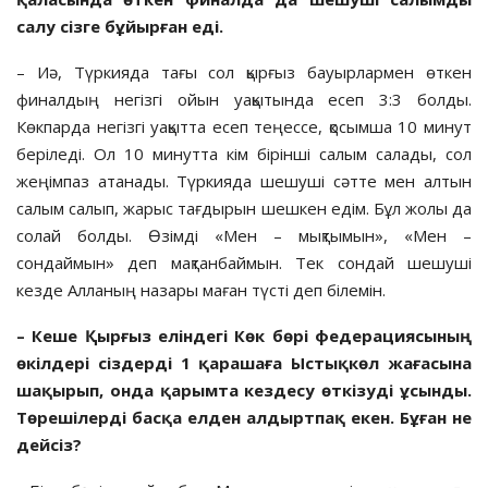
салу сізге бұйырған еді.
– Иә, Түркияда тағы сол қырғыз бауыр­лар­мен өткен
финалдың негізгі ойын уақы­тын­да есеп 3:3 болды.
Көкпарда негізгі уа­қыт­та есеп теңессе, қосымша 10 минут
бе­рі­леді. Ол 10 минутта кім бірінші салым са­лады, сол
жеңімпаз атанады. Түркияда ше­шуші сәтте мен алтын
салым салып, жа­рыс тағдырын шешкен едім. Бұл жолы да
со­лай болды. Өзімді «Мен – мықтымын», «Мен –
сондаймын» деп мақтанбаймын. Тек сон­дай шешуші
кезде Алланың назары ма­ған түсті деп білемін.
– Кеше Қырғыз еліндегі Көк бөрі фе­дерациясының
өкілдері сіздерді 1 қа­ра­ша
ға
Ыстықкөл жағасына
шақы­рып, онда қарымта кездесу өткізуді ұсын­ды.
Төрешілерді басқа елден ал­дыртпақ екен. Бұған не
дейсіз?