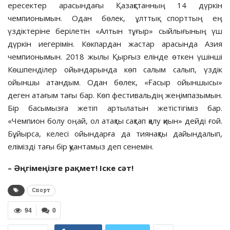
ересектер арасындағы Қазақстан­ның 14 дүркін
чемпионымын. Одан бөлек, ұлттық спорттың ең
үздіктеріне берілетін «Алтын тұғыр» сыйлығының үш
дүркін иегерімін. Көкпардан жастар арасында Азия
чемпионымын. 2018 жылы Қырғыз елінде өткен үшінші
Көшпенділер ойын­дарында көп салым салып, үздік
ойыншы атандым. Одан бөлек, «Ғасыр ойыншысы»
деген атағым тағы бар. Көп фестивальдің жеңім­пазымын.
Бір басымызға жетіп артылатын жетістігіміз бар.
«Чемпион болу оңай, ол атақты сақтап қалу қиын» дейді ғой.
Бұйырса, келесі ойындарға да тия­нақ­ты дайындалып,
елімізді тағы бір қуантамыз деп сенемін.
– Әңгімеңізге ра
қ
мет! Іске сәт!
Спорт
94
0