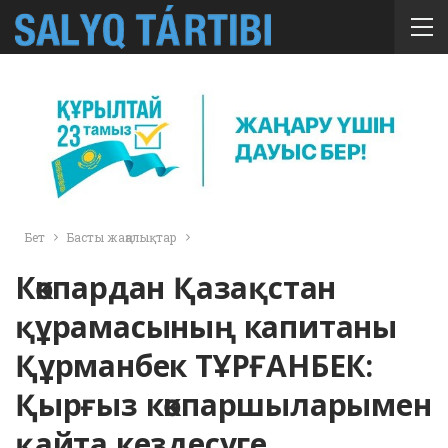
Бет
Басты жаңалықтар
Көкпардан Қазақстан
құрамасының капитаны
Құрманбек ТҰРҒАНБЕК:
Қырғыз көкпаршыларымен
қайта кездесуге