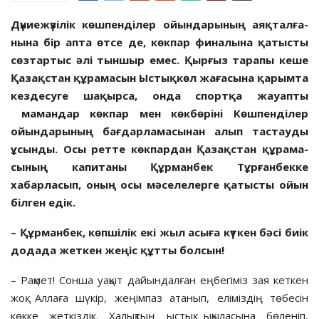
Дүниежүзілік көшпенділер ойындарының аяқ­тал­ға­
нына бір апта өтсе де, көкпар финалына қатысты
сөз­тар­тыс әлі тыншыр емес. Қырғыз тарапы кеше
Қа­зақстан құ­рамасын Ыстықкөл жағасына қарымта
кез­десуге ша­қырса, онда спортқа жауапты
мамандар көк­пар мен көк­бөріні Көшпен­ді­лер
ойындарының бағ­дарламасынан алып тас­тауды
ұсын­ды. Осы ретте көк­пардан Қазақстан құра­ма­
сының ка­питаны Құр­манбек Тұрғанбекке
хабарласып, оның осы мә­се­ле­лерге қатысты ойын
білген едік.
– Құрманбек, көпшілік екі жыл асыға күткен бәсі биік
додада жеткен жеңіс құтты болсын!
– Рақмет! Сонша уақыт дайындалған еңбегіміз зая кеткен
жоқ. Аллаға шүкір, жеңімпаз атанып, еліміздің төбесін
көкке жет­кіздік. Халықтың ыстық ықыласына бөленіп,