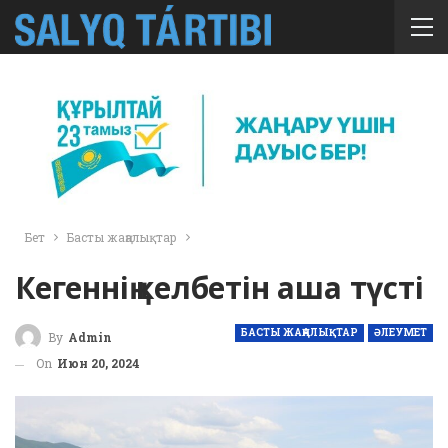
Бет
Басты жаңалықтар
Кегеннің келбетін аша түсті
БАСТЫ ЖАҢАЛЫҚТАР
ӘЛЕУМЕТ
By
Admin
On
Июн 20, 2024