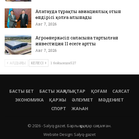
Алатауда тұрақты авиациялық отын
өндірісі қолға алынады
Авг 7, 2026
Агроөнеркәсіп саласына тартылған
инвестиция 11 есеге артты
Авг 7, 2026
АЛДЫҢҒЫ
КЕЛЕСІ
1 бойынша527
БАСТЫ БЕТ
БАСТЫ ЖАҢАЛЫҚТАР
ҚОҒАМ
САЯСАТ
ЭКОНОМИКА
ҚАРЖЫ
ӘЛЕУМЕТ
МӘДЕНИЕТ
СПОРТ
ЖАҺАН
© 2026 - Salyq-gazet. Барлық құқықтар сақталған.
Website Design:
Salyq-gazet