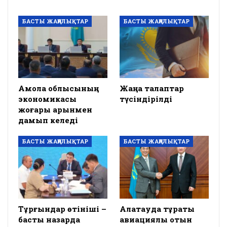
БАСТЫ ЖАҢАЛЫҚТАР
БАСТЫ ЖАҢАЛЫҚТАР
Ақмола облысының
Жаңа талаптар
экономикасы
түсіндірілді
жоғары қарқынмен
дамып келеді
БАСТЫ ЖАҢАЛЫҚТАР
БАСТЫ ЖАҢАЛЫҚТАР
Тұрғындар өтініші –
Алатауда тұрақты
басты назарда
авиациялық отын