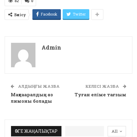
82
0
Facebook
Twitter
Бөлісу
Admin
АЛДЫҢҒЫ ЖАЗБА
КЕЛЕСІ ЖАЗБА
Мақтааралдың өз
Туған еліме тағзым
лимоны болады
ӨЗГЕ ЖАҢАЛЫҚТАР
All