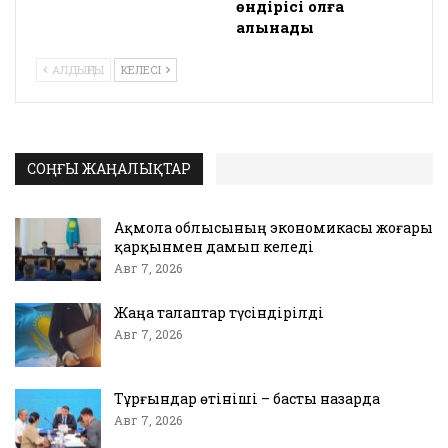
өндірісі қолға
алынады
АЛДЫҢҒЫ
КЕЛЕСІ
СОҢҒЫ ЖАҢАЛЫҚТАР
Ақмола облысының экономикасы жоғары
қарқынмен дамып келеді
Авг 7, 2026
Жаңа талаптар түсіндірілді
Авг 7, 2026
Тұрғындар өтініші – басты назарда
Авг 7, 2026