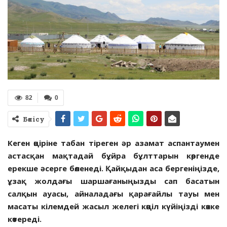
82
0
Бөлісу
Кеген өңіріне табан тіреген әр азамат аспантаумен
астасқан мақтадай бұйра бұлттарын көргенде
ерекше әсерге бөленеді. Қайқыдан аса бергеніңізде,
ұзақ жолдағы шаршағаныңызды сап басатын
салқын ауасы, айналадағы қарағайлы тауы мен
масаты кілемдей жасыл желегі көңіл күйіңізді көкке
көтереді.