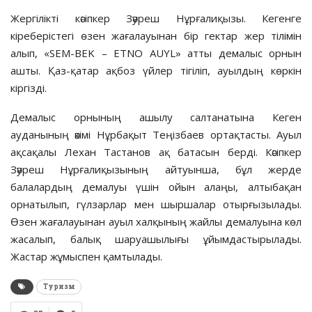
Жергілікті кәсіпкер Зәуреш Нұрғалиқызы. Кегенге
кіреберістегі өзен жағалауынан бір гектар жер тілімін
алып, «SEM-BEK – ETNO AUYL» атты демалыс орнын
ашты. Қаз-қатар ақбоз үйлер тігіліп, ауылдың көркін
кіргізді.
Демалыс орнының ашылу салтанатына Кеген
ауданының әкімі Нұрбақыт Теңізбаев ортақтасты. Ауыл
ақсақалы Лехан Тастанов ақ батасын берді. Кәсіпкер
Зәуреш Нұрғалиқызының айтуынша, бұл жерде
балалардың демалуы үшін ойын алаңы, алтыбақан
орнатылып, гүлзарлар мен шыршалар отырғызылады.
Өзен жағалауынан ауыл халқының жайлы демалуына көл
жасалып, балық шаруашылығы ұйымдастырылады.
Жастар жұмыспен қамтылады.
Туризм