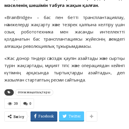
мәселенің шешімін табуға жақын қалған.
«BrainBridge» – бас пен бетті трансплантациялау,
нәтижелерді жақсарту және тезірек қалпына келтіру үшін
озық робототехника мен жасанды интеллектті
қолданатын бас трансплантациясы жүйесінің әлемдегі
алғашқы революциялық тұжырымдамасы.
«Жас донор тіндері сәтсіздік қаупін азайтады және сыртқы
түрін жақсартады, мұқият тігіс және операциядан кейінгі
күтімнің арқасында тыртықтарды азайтады», деп
жазылған стартаптың ресми сайтында.
Әлем жаңалықтары
39
0
Facebook
Twitter
Бөлісу