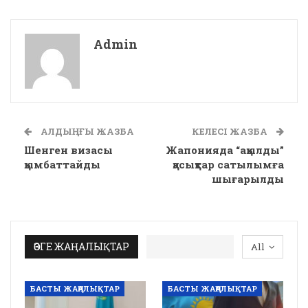
Admin
АЛДЫҢҒЫ ЖАЗБА
КЕЛЕСІ ЖАЗБА
Шенген визасы
Жапонияда “ақылды”
қымбаттайды
қасықтар сатылымға
шығарылды
ӨЗГЕ ЖАҢАЛЫҚТАР
All
БАСТЫ ЖАҢАЛЫҚТАР
БАСТЫ ЖАҢАЛЫҚТАР