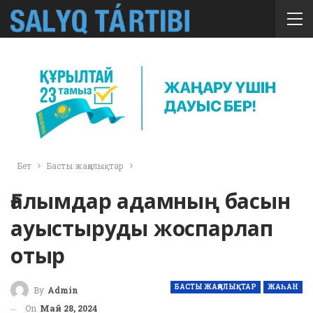
Бет
Басты жаңалықтар
Ғалымдар адамның басын
ауыстыруды жоспарлап
отыр
БАСТЫ ЖАҢАЛЫҚТАР
ЖАҺАН
By
Admin
On
Май 28, 2024