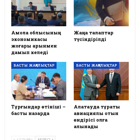
Ақмола облысының
Жаңа талаптар
экономикасы
түсіндірілді
жоғары қарқынмен
дамып келеді
БАСТЫ ЖАҢАЛЫҚТАР
БАСТЫ ЖАҢАЛЫҚТАР
Тұрғындар өтініші –
Алатауда тұрақты
басты назарда
авиациялық отын
өндірісі қолға
алынады
АЛДЫҢҒЫ
КЕЛЕСІ