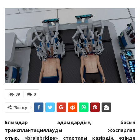
39
0
Бөлісу
Ғалымдар адамдардың басын
трансплантациялауды жоспарлап
отыр, «
brainbridge»
стартапы қазірдің өзінде