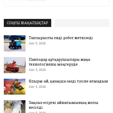
СОҢҒЫ ЖАҢАЛЫҚТАР
Тапсырысты енді робот жеткізеді
Авг 5, 2026
Павлодар құтқарушылары жаңа
технологияны меңгеруде
Авг 5, 2026
Япырм-ай, қазақша сөзді түсіне алмадым
Авг 5, 2026
Заңсыз есірткі айналымының жолы
кесілді
Авг 5, 2026