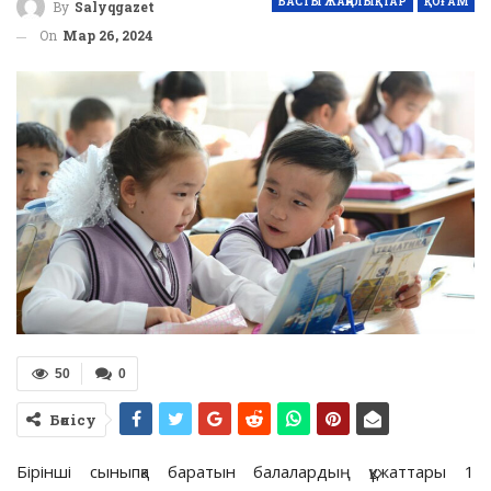
БАСТЫ ЖАҢАЛЫҚТАР
ҚОҒАМ
By
Salyqgazet
On
Мар 26, 2024
50
0
Бөлісу
Бірінші сыныпқа баратын балалардың құжаттары 1