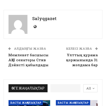
Salyqgazet
АЛДЫҢҒЫ ЖАЗБА
КЕЛЕСІ ЖАЗБА
Мемлекет басшысы
Ұлттық құрама
АҚШ сенаторы Стив
қоржынында 31
Дэйнсті қабылдады
жолдама бар
ӨЗГЕ ЖАҢАЛЫҚТАР
All
БАСТЫ ЖАҢАЛЫҚТАР
БАСТЫ ЖАҢАЛЫҚТАР