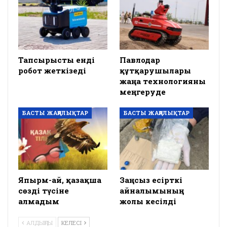
Тапсырысты енді
Павлодар
робот жеткізеді
құтқарушылары
жаңа технологияны
меңгеруде
БАСТЫ ЖАҢАЛЫҚТАР
БАСТЫ ЖАҢАЛЫҚТАР
Япырм-ай, қазақша
Заңсыз есірткі
сөзді түсіне
айналымының
алмадым
жолы кесілді
АЛДЫҢҒЫ
КЕЛЕСІ