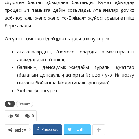
сәуірден бастап қабылдана бастайды. Құжат қабылдау
процесі 31 тамызға дейін созылады. Ата-аналар gov.kz
веб-порталы және және «е-Білімал» жүйесі арқылы өтініш
бере алады.
Ол үшін төмендегідей құжаттарды өткізу керек:
ата-аналардың (немесе оларды алмастыратын
адамдардың) өтініші;
баланың денсаулық жағдайы туралы құжаттар
(баланың денсаулық паспорты № 026 / у-3, № 063/у
нысаны бойынша Медициналық анықтама);
3х4 екі фотосурет
Құжат
50
0
Facebook
Twitter
Бөлісу