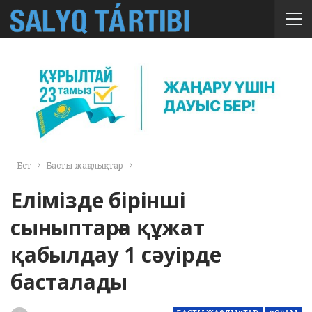
Бет
Басты жаңалықтар
Елімізде бірінші
сыныптарға құжат
қабылдау 1 сәуірде
басталады