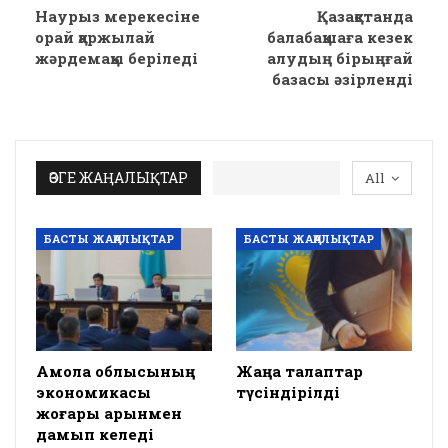
Наурыз мерекесіне
Қазақстанда
орай қаржылай
балабақшаға кезек
жәрдемақы беріледі
алудың бірыңғай
базасы әзірленді
ӨЗГЕ ЖАҢАЛЫҚТАР
All
БАСТЫ ЖАҢАЛЫҚТАР
БАСТЫ ЖАҢАЛЫҚТАР
Ақмола облысының
Жаңа талаптар
экономикасы
түсіндірілді
жоғары қарқынмен
дамып келеді