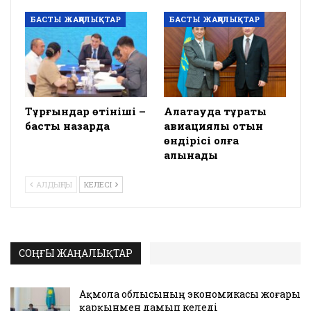
БАСТЫ ЖАҢАЛЫҚТАР
БАСТЫ ЖАҢАЛЫҚТАР
Тұрғындар өтініші –
Алатауда тұрақты
басты назарда
авиациялық отын
өндірісі қолға
алынады
АЛДЫҢҒЫ
КЕЛЕСІ
СОҢҒЫ ЖАҢАЛЫҚТАР
Ақмола облысының экономикасы жоғары
қарқынмен дамып келеді