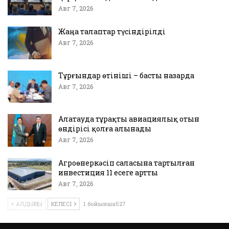
Авг 7, 2026
Жаңа талаптар түсіндірілді
Авг 7, 2026
Тұрғындар өтініші – басты назарда
Авг 7, 2026
Алатауда тұрақты авиациялық отын
өндірісі қолға алынады
Авг 7, 2026
Агроөнеркәсіп саласына тартылған
инвестиция 11 есеге артты
Авг 7, 2026
АЛДЫҢҒЫ
КЕЛЕСІ
1 бойынша527