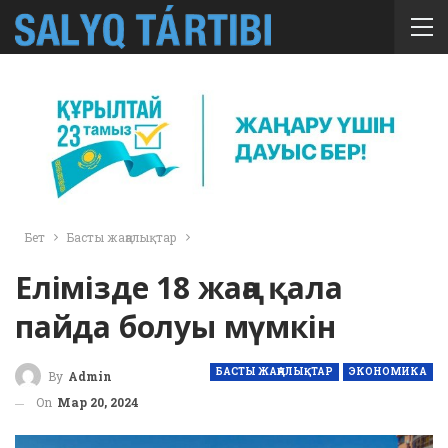
Бет
Басты жаңалықтар
Елімізде 18 жаңа қала
пайда болуы мүмкін
БАСТЫ ЖАҢАЛЫҚТАР
ЭКОНОМИКА
By
Admin
On
Мар 20, 2024