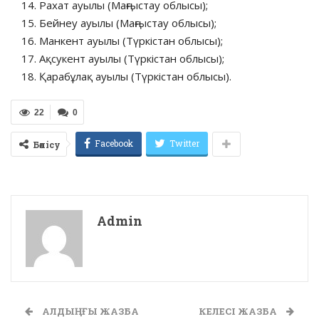
Рахат ауылы (Маңғыстау облысы);
Бейнеу ауылы (Маңғыстау облысы);
Манкент ауылы (Түркістан облысы);
Ақсукент ауылы (Түркістан облысы);
Қарабұлақ ауылы (Түркістан облысы).
22
0
Facebook
Twitter
Бөлісу
Admin
АЛДЫҢҒЫ ЖАЗБА
КЕЛЕСІ ЖАЗБА