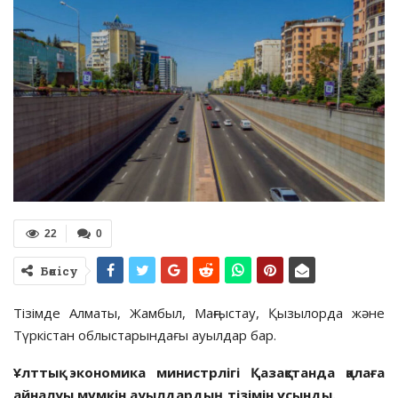
22
0
Бөлісу
Тізімде Алматы, Жамбыл, Маңғыстау, Қызылорда және
Түркістан облыстарындағы ауылдар бар.
Ұлттық экономика министрлігі Қазақстанда қалаға
айналуы мүмкін ауылдардың тізімін ұсынды.