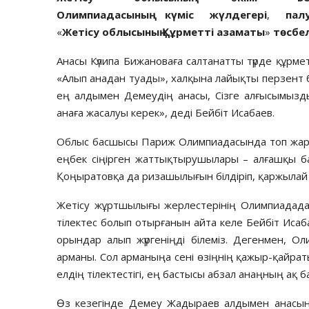
Олимпиада
сы
ның
күміс
жүлдегері
,
пал
«
Жетісу
облысының
Құрметті
азаматы
»
төсбел
Анасы Күлипа Бижановаға салтанатты түрде құрмет
«Алып анадан туады», халқына лайықты перзент бо
ең алдымен Демеудің анасы, Сізге алғысымызды 
анаға жасалуы керек», деді Бейбіт Исабаев.
Облыс басшысы Париж Олимпиадасында топ жарғ
еңбек сіңірген жаттықтырушылары – алғашқы б
Қоңыратовқа да ризашылығын білдіріп, қаржылай
Жетісу жұртшылығы жерлестерінің Олимпиадада
тілектес болып отырғанын айта келе Бейбіт Исаб
орындар алып жүргеніңді білеміз. Дегенмен, 
арманы. Сол арманыңа сені өзіңнің қажыр-қайр
елдің тілектестігі, ең бастысы абзал анаңның ақ ба
Өз кезегінде Демеу Жадыраев алдымен анасына 