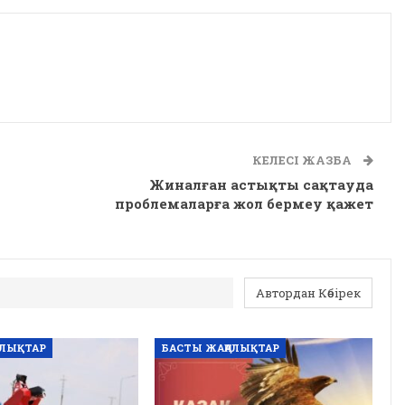
КЕЛЕСІ ЖАЗБА
Жиналған астықты сақтауда
проблемаларға жол бермеу қажет
Автордан Көбірек
АЛЫҚТАР
БАСТЫ ЖАҢАЛЫҚТАР