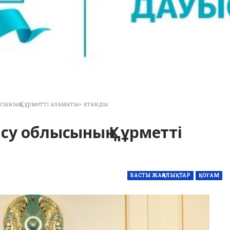
сының Құрметті азаматы» атанды
су облысының Құрметті
БАСТЫ ЖАҢАЛЫҚТАР
ҚОҒАМ