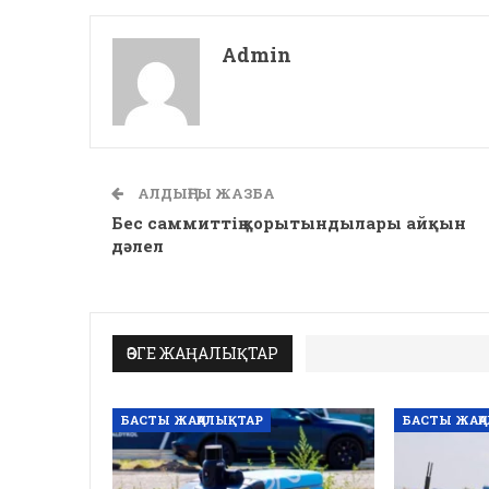
Admin
АЛДЫҢҒЫ ЖАЗБА
Бес саммиттің қорытындылары айқын
дәлел
ӨЗГЕ ЖАҢАЛЫҚТАР
БАСТЫ ЖАҢАЛЫҚТАР
БАСТЫ ЖАҢ