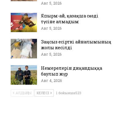
Авг 5, 2026
Япырм-ай, қазақша сөзді
түсіне алмадым
Авг 5, 2026
Заңсыз есірткі айналымының
жолы кесілді
Авг 5, 2026
Немерелерін диқандыққа
баулып жүр
Авг 4, 2026
АЛДЫҢҒЫ
КЕЛЕСІ
1 бойынша523