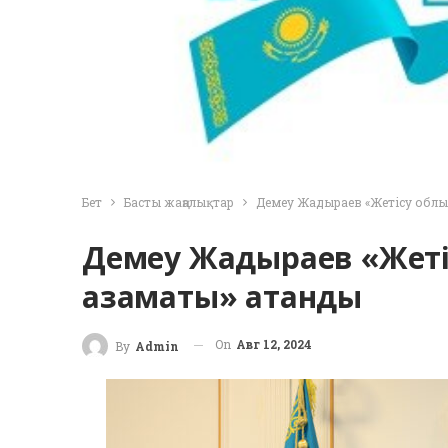
Бет
Басты жаңалықтар
Демеу Жадыраев «Жетісу облы
Демеу Жадыраев «Жеті
азаматы» атанды
On
Авг 12, 2024
By
Admin