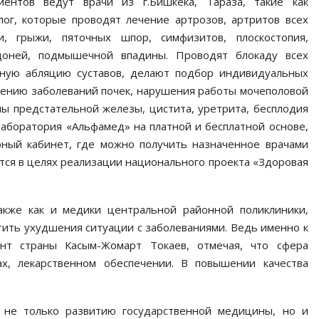
ентов ведут врачи из г.Бишкека, Тараза, такие как
олог, которые проводят лечение артрозов, артритов всех
ии, грыжи, пяточных шпор, симфизитов, плоскостопия,
адоней, подмышечной впадины. Проводят блокаду всех
тную абляцию суставов, делают подбор индивидуальных
ечению заболеваний почек, нарушения работы мочеполовой
мы предстательной железы, цистита, уретрита, бесплодия
лаборатория «Альфамед» на платной и бесплатной основе,
ный кабинет, где можно получить назначенное врачами
ется в целях реализации национального проекта «Здоровая
акже как и медики центральной районной поликлиники,
тить ухудшения ситуации с заболеваниями. Ведь именно к
нт страны Касым-Жомарт Токаев, отмечая, что сфера
х, лекарственном обеспечении. В повышении качества
 не только развитию государственной медицины, но и