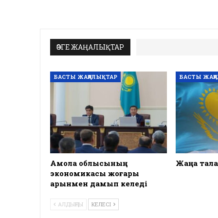
ӨЗГЕ ЖАҢАЛЫҚТАР
БАСТЫ ЖАҢАЛЫҚТАР
БАСТЫ ЖАҢ
Ақмола облысының
Жаңа тала
экономикасы жоғары
қарқынмен дамып келеді
АЛДЫҢҒЫ
КЕЛЕСІ