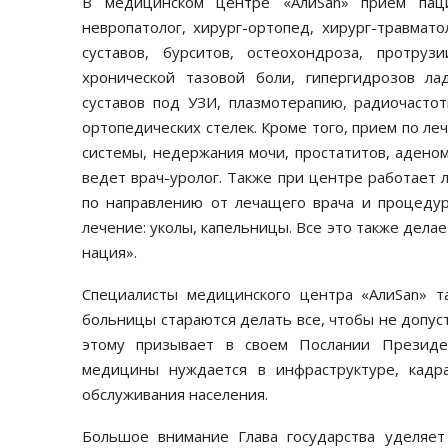
В медицинском центре «АлиSan» прием паци
невропатолог, хирург-ортопед, хирург-травмат
суставов, бурситов, остеохондроза, протруз
хронической тазовой боли, гипергидрозов л
суставов под УЗИ, плазмотерапию, радиочасто
ортопедических стелек. Кроме того, прием по л
системы, недержания мочи, простатитов, адено
ведет врач-уролог. Также при центре работает 
по направлению от лечащего врача и процедур
лечение: уколы, капельницы. Все это также дела
нация».
Специалисты медицинского центра «АлиSan» т
больницы стараются делать все, чтобы не допус
этому призывает в своем Послании Президе
медицины нуждается в инфраструктуре, кадра
обслуживания населения.
Большое внимание Глава государства уделяет