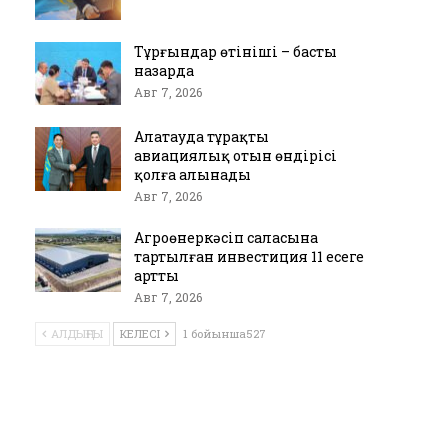
Тұрғындар өтініші – басты
назарда
Авг 7, 2026
Алатауда тұрақты
авиациялық отын өндірісі
қолға алынады
Авг 7, 2026
Агроөнеркәсіп саласына
тартылған инвестиция 11 есеге
артты
Авг 7, 2026
АЛДЫҢҒЫ
КЕЛЕСІ
1 бойынша527