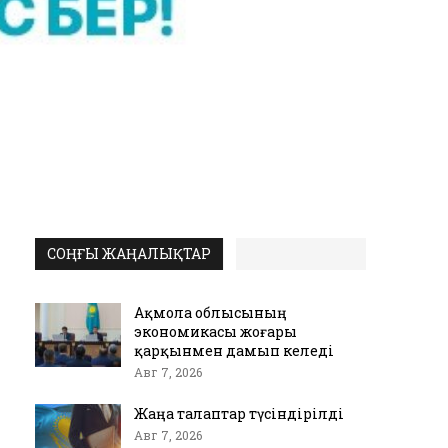
СОҢҒЫ ЖАҢАЛЫҚТАР
Ақмола облысының
экономикасы жоғары
қарқынмен дамып келеді
Авг 7, 2026
Жаңа талаптар түсіндірілді
Авг 7, 2026