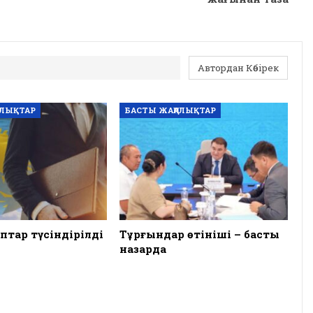
Автордан Көбірек
АЛЫҚТАР
БАСТЫ ЖАҢАЛЫҚТАР
птар түсіндірілді
Тұрғындар өтініші – басты
назарда