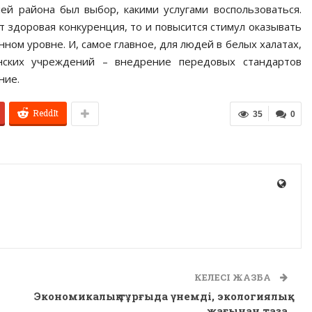
лей района был выбор, какими услугами воспользоваться.
 здоровая конкуренция, то и повысится стимул оказывать
ном уровне. И, самое главное, для людей в белых халатах,
нских учреждений – внедрение передовых стандартов
ние.
ReddIt
35
0
КЕЛЕСІ ЖАЗБА
Экономикалық тұрғыда үнемді, экологиялық
жағынан таза