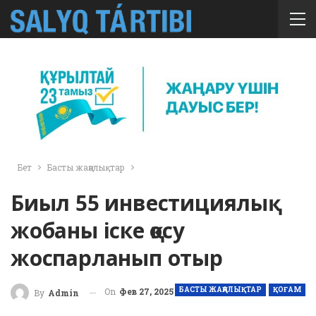
Бет
Басты жаңалықтар
Биыл 55 инвестициялық
жобаны іске қосу
жоспарланып отыр
БАСТЫ ЖАҢАЛЫҚТАР
ҚОҒАМ
On
Фев 27, 2025
By
Admin