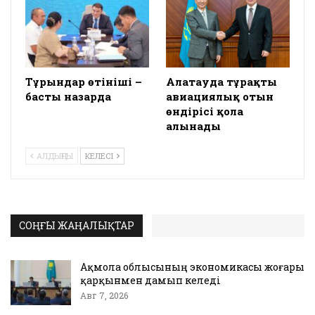
Тұрғындар өтініші –
Алатауда тұрақты
басты назарда
авиациялық отын
өндірісі қолға
алынады
АЛДЫҢҒЫ
КЕЛЕСІ
СОҢҒЫ ЖАҢАЛЫҚТАР
Ақмола облысының экономикасы жоғары
қарқынмен дамып келеді
Авг 7, 2026