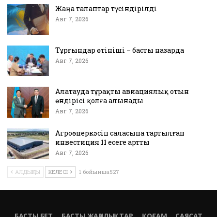
Жаңа талаптар түсіндірілді
Авг 7, 2026
Тұрғындар өтініші – басты назарда
Авг 7, 2026
Алатауда тұрақты авиациялық отын
өндірісі қолға алынады
Авг 7, 2026
Агроөнеркәсіп саласына тартылған
инвестиция 11 есеге артты
Авг 7, 2026
АЛДЫҢҒЫ
КЕЛЕСІ
1 бойынша527
БАСТЫ БЕТ
БАСТЫ ЖАҢАЛЫҚТАР
ҚОҒАМ
САЯСАТ