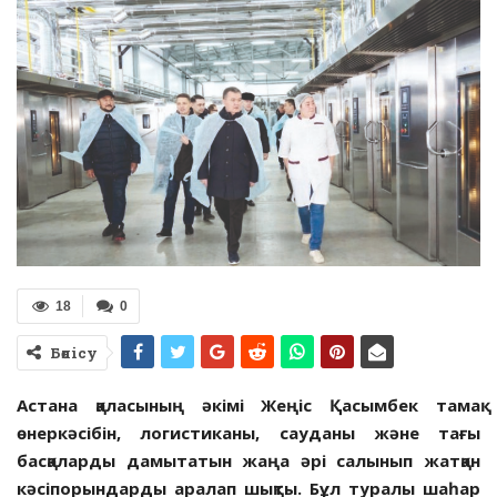
18
0
Бөлісу
Астана қаласының әкімі Жеңіс Қасымбек тамақ
өнеркәсібін, логистиканы, сауданы және тағы
басқаларды дамытатын жаңа әрі салынып жатқан
кәсіпорындарды аралап шықты.
Бұл
туралы
шаһар