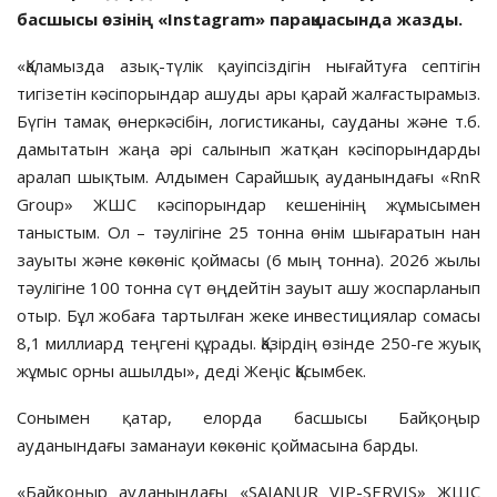
басшысы
өзінің
«
Instagram
»
парақшасында
жазды
.
«Қаламызда азық-түлік қауіп­сіздігін нығайтуға септігін
тигізе­тін кәсіпорындар ашуды ары қарай жалғас­тырамыз.
Бүгін тамақ өнер­кәсібін, логистиканы, сауданы және т.б.
дамытатын жаңа әрі салынып жатқан кәсіпорындарды
аралап шықтым. Алдымен Сарайшық ауданындағы «RnR
Group» ЖШС кәсіпорындар кешенінің жұмысымен
таныстым. Ол – тәулігіне 25 тонна өнім шығаратын нан
зауыты және көкөніс қоймасы (6 мың тонна). 2026 жылы
тәулігіне 100 тонна сүт өңдейтін зауыт ашу жоспарланып
отыр. Бұл жобаға тартылған жеке инвестициялар сомасы
8,1 миллиард теңгені құрады. Қазірдің өзінде 250-ге жуық
жұмыс орны ашылды», деді Жеңіс Қасымбек.
Сонымен қатар, елорда басшысы Байқоңыр
ауданындағы заманауи көкөніс қоймасына барды.
«Байқоңыр ауданындағы «SAIANUR VIP-SERVIS» ЖШС