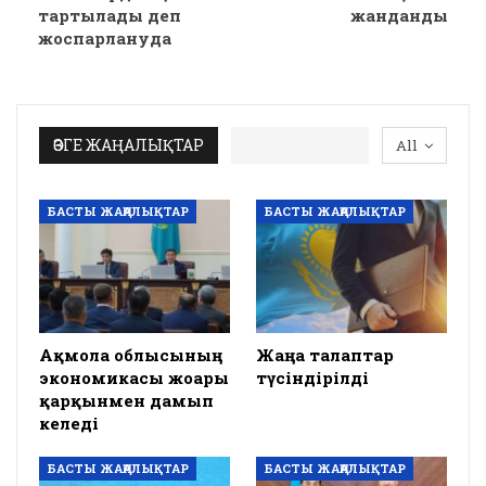
тартылады деп
жанданды
жоспарлануда
ӨЗГЕ ЖАҢАЛЫҚТАР
All
БАСТЫ ЖАҢАЛЫҚТАР
БАСТЫ ЖАҢАЛЫҚТАР
Ақмола облысының
Жаңа талаптар
экономикасы жоғары
түсіндірілді
қарқынмен дамып
келеді
БАСТЫ ЖАҢАЛЫҚТАР
БАСТЫ ЖАҢАЛЫҚТАР