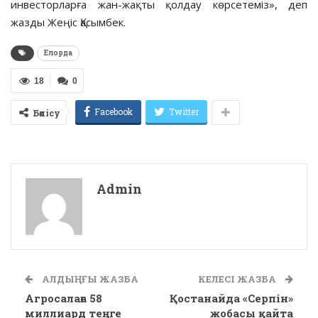
инвесторларға жан-жақты қолдау көрсетеміз», деп
жазды Жеңіс Қасымбек.
Елорда
18
0
Facebook
Twitter
Бөлісу
Admin
АЛДЫҢҒЫ ЖАЗБА
КЕЛЕСІ ЖАЗБА
Агросалаға 58
Қостанайда «Серпін»
миллиард теңге
жобасы қайта