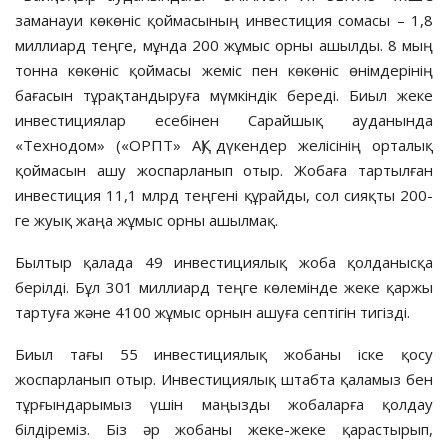
заманауи көкөніс қоймасының инвестиция сомасы – 1,8
миллиард теңге, мұнда 200 жұмыс орны ашылды. 8 мың
тонна көкөніс қоймасы жеміс пен көкөніс өнімдерінің
бағасын тұрақтандыруға мүмкіндік береді. Биыл жеке
инвестициялар есебінен Сарайшық ауданында
«Технодом» («ОРПТ» АҚ) дүкендер желісінің орталық
қоймасын ашу жоспарланып отыр. Жобаға тартылған
инвестиция 11,1 млрд теңгені құрайды, сол сияқты 200-
ге жуық жаңа жұмыс орны ашылмақ.
Былтыр қалада 49 инвес­тициялық жоба қолданысқа
берілді. Бұл 301 миллиард теңге көлемінде жеке қаржы
тартуға және 4100 жұмыс орнын ашуға септігін тигізді.
Биыл тағы 55 инвестициялық жобаны іске қосу
жоспарланып отыр. Инвестициялық штабта қаламыз бен
тұрғындарымыз үшін маңызды жобаларға қолдау
білдіреміз. Біз әр жобаны жеке-жеке қарастырып,