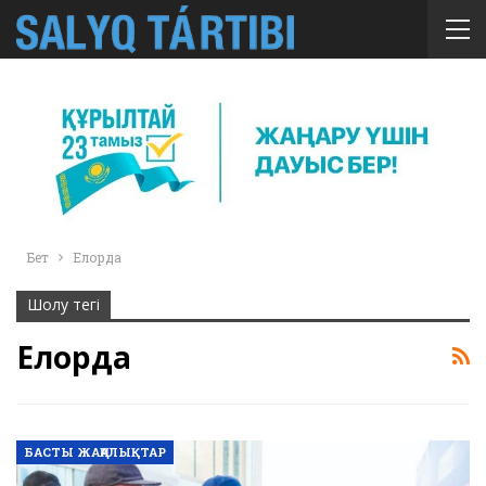
Бет
Елорда
Шолу тегі
Елорда
БАСТЫ ЖАҢАЛЫҚТАР