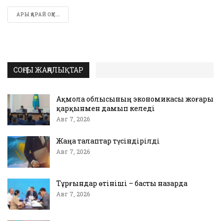
АРЫ ҚАРАЙ ОҚУ...
СОҢҒЫ ЖАҢАЛЫҚТАР
Ақмола облысының экономикасы жоғары
қарқынмен дамып келеді
Авг 7, 2026
Жаңа талаптар түсіндірілді
Авг 7, 2026
Тұрғындар өтініші – басты назарда
Авг 7, 2026