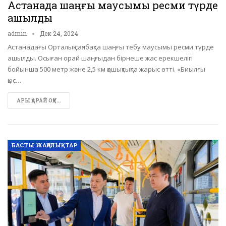
Астанада шаңғы маусымы ресми түрде
ашылды
admin
Дек 24, 2024
Астанадағы Орталық саябақта шаңғы тебу маусымы ресми түрде
ашылды. Осыған орай шаңғыдан бірнеше жас ерекшелігі
бойынша 500 метр және 2,5 км қашықтықта жарыс өтті. «Биылғы
қыс…
АРЫ ҚАРАЙ ОҚУ...
БАСТЫ ЖАҢАЛЫҚТАР