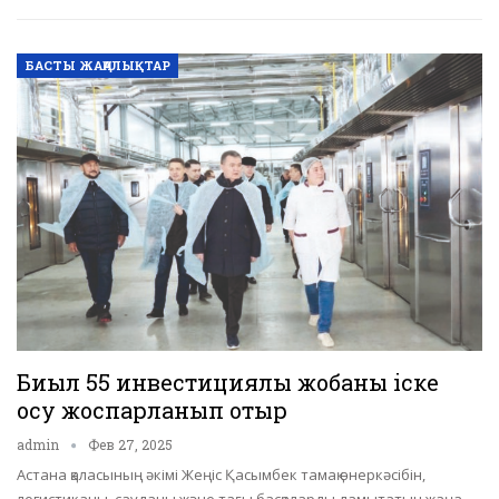
БАСТЫ ЖАҢАЛЫҚТАР
Биыл 55 инвестициялық жобаны іске
қосу жоспарланып отыр
admin
Фев 27, 2025
Астана қаласының әкімі Жеңіс Қасымбек тамақ өнеркәсібін,