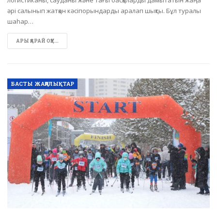
логистиканы, сауданы және тағы басқаларды дамытатын жаңа
әрі салынып жатқан кәсіпорындарды аралап шықты. Бұл туралы
шаһар…
АРЫ ҚАРАЙ ОҚУ...
БАСТЫ ЖАҢАЛЫҚТАР