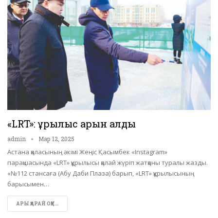
«LRT»: құрылыс қарқын алды
admin
Мар 12, 2025
Астана қаласының әкімі Жеңіс Қасымбек «Instagram»
парақшасында «LRT» құрылысы қалай жүріп жатқаны туралы жазды.
«№112 стансаға (Абу Даби Плаза) барып, «LRT» құрылысының
барысымен…
АРЫ ҚАРАЙ ОҚУ...