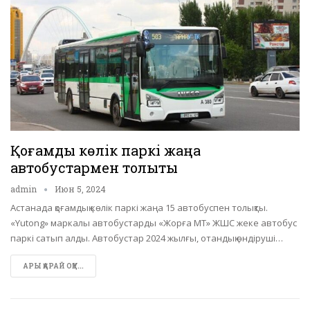
Қоғамдық көлік паркі жаңа
автобустармен толықты
admin
Июн 5, 2024
Астанада қоғамдық көлік паркі жаңа 15 автобуспен толықты.
«Yutong» маркалы автобустарды «Жорға МТ» ЖШС жеке автобус
паркі сатып алды. Автобустар 2024 жылғы, отандық өндіруші…
АРЫ ҚАРАЙ ОҚУ...