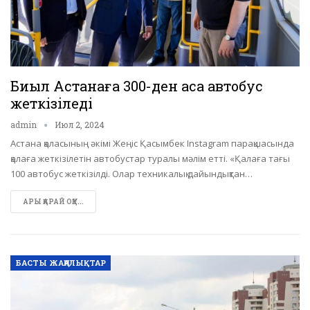
Биыл Астанаға 300-ден аса автобус
жеткізіледі
admin
Июл 2, 2024
Астана қаласының әкімі Жеңіс Қасымбек Instagram парақшасында
қалаға жеткізілетін автобустар туралы мәлім етті. «Қалаға тағы
100 автобус жеткізілді. Олар техникалық дайындықтан…
АРЫ ҚАРАЙ ОҚУ...
БАСТЫ ЖАҢАЛЫҚТАР