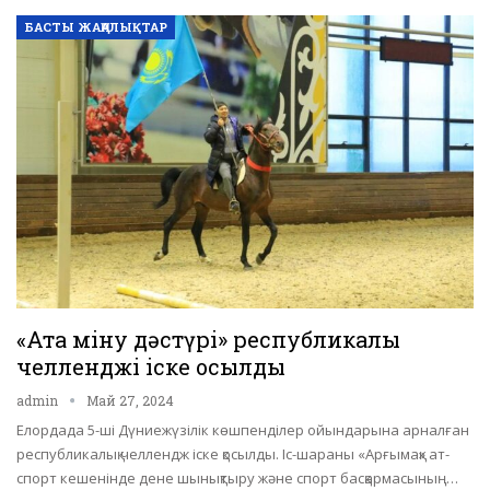
БАСТЫ ЖАҢАЛЫҚТАР
«Атқа міну дәстүрі» республикалық
челленджі іске қосылды
admin
Май 27, 2024
Елордада 5-ші Дүниежүзілік көшпенділер ойындарына арналған
республикалық челлендж іске қосылды. Іс-шараны «Арғымақ» ат-
спорт кешенінде дене шынықтыру және спорт басқармасының…