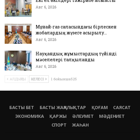
Екі ел өкілдері тәжірибе алмасты
Авг 6, 2026
Мұнай-газ саласындағы бірлескен
жобалардың жүзеге асырылу…
Авг 6, 2026
Науқандық жұмыстардың түйінді
мәселелері талқыланды
Авг 6, 2026
АЛДЫҢҒЫ
КЕЛЕСІ
1 бойынша525
БАСТЫ БЕТ
БАСТЫ ЖАҢАЛЫҚТАР
ҚОҒАМ
САЯСАТ
ЭКОНОМИКА
ҚАРЖЫ
ӘЛЕУМЕТ
МӘДЕНИЕТ
СПОРТ
ЖАҺАН