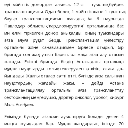
еуі мәйіттік донордан алынса, 12-сі – туыстық бүйрек
трансплантациясы. Одан бөлек, 1 мәйіттік және 1 туыстық
бауыр трансплантациясын жасадық. Ал 6 наурызда
Павлодар облыстық “кардиохирургия” орталығында бас
ми өлімі тіркелген донор анықталды, оның туысқандары
ағза алуға рұқсат берді. Трансплантация үйлестіру
орталығы және санавиациямен бірлесе отырып, бір
бригада сол жаққа ұшып барып, ол жақта ағза алу отасын
жасады. Екінші бригада біздің Астанадағы орталықта
мұқтаж науқастарды толық тексеруден өткізіп, отаға да­
йындады. Жалпы оталар сәтті өтті, бүгінде ағза салынған
науқастардың жағдайы жақсы, – дейді Астана
трансплантациялау орталығы ағза транспланттау
секторының меңгерушісі, дәрігер онколог, уролог, хирург
Мэлс Асықбаев.
Елімізде бүгінде ағзасын ауыстыруға болады деген 4
мыңға жуық адам бар. Мұқтаж жандардың ішінде 70