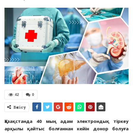
42
0
Бөлісу
Қазақстанда 40 мың адам электрондық тіркеу
арқылы қайтыс болғаннан кейін донор болуға