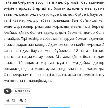
пайызы бүйрекке зәру. Негізінде, бір мәйіт бес адамның
өмірін құтқарады. Егер қайтыс болған адамның ағзаларына
зақым келмесе, онда оның жүрегі, өкпесі, бүйрегі, бауыры,
тіпті көзінің мөлдір қабығы алынады. Заң бойынша көп
елде дәрігерлер рұқсатсыз жарамды ағзаны ала береді.
Алайда, қайтыс болған адамдардың барлығы донор бола
алмайды. Тірі кезінде созылмалы ауруы болған адамның
ағзасы жарамсыз келеді. Адам өлгеннен кейін жүрекке 2
сағат ішінде, бауыр мен бүйрекке 12 сағат ішінде
трансплантация жасау керек. Мысалы, қайтыс болған адам
ағзасы 10 адамға жарауы мүмкін. Мұндайда донор
орналасқан қалаға жақын адам шақырылып, ота жасалады.
Ота неғұрлым тез әрі сәтті жасалса, ағзаның жұмыс істеу
функциясы жақсырақ болады.
Медицина
42
0