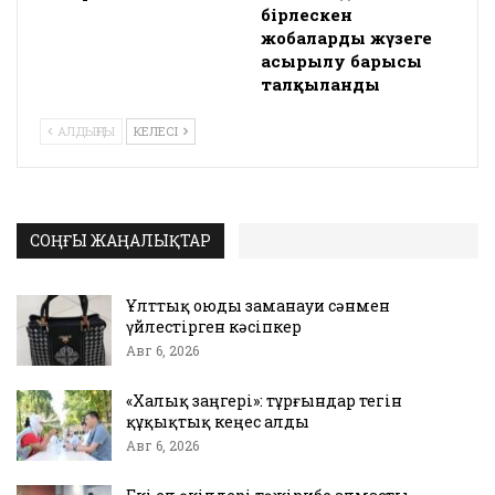
бірлескен
жобалардың жүзеге
асырылу барысы
талқыланды
АЛДЫҢҒЫ
КЕЛЕСІ
СОҢҒЫ ЖАҢАЛЫҚТАР
Ұлттық оюды заманауи сәнмен
үйлестірген кәсіпкер
Авг 6, 2026
«Халық заңгері»: тұрғындар тегін
құқықтық кеңес алды
Авг 6, 2026