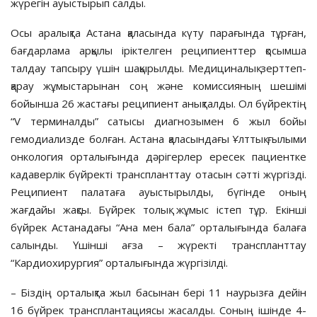
жүрегін ауыстырып салды.
Осы аралықта Астана қаласында күту парағында тұрған,
бағдарлама арқылы іріктелген реципиенттер қосымша
талдау тапсыру үшін шақырылды. Медициналық зерттеп-
қарау жұмыстарынан соң және комиссияның шешімі
бойынша 26 жастағы реципиент анықталды. Ол бүйректің
“V терминалды” сатысы диагнозымен 6 жыл бойы
гемодиализде болған. Астана қаласындағы Ұлттық ғылыми
онкология орталығында дәрігерлер ересек пациентке
кадаверлік бүйректі транспланттау отасын сәтті жүргізді.
Реципиент палатаға ауыстырылды, бүгінде оның
жағдайы жақсы. Бүйрек толық жұмыс істеп тұр. Екінші
бүйрек Астанадағы “Ана мен бала” орталығында балаға
салынды. Үшінші ағза – жүректі транспланттау
“Кардиохирургия” орталығында жүргізілді.
– Біздің орталықта жыл басынан бері 11 наурызға дейін
16 бүйрек трансплантациясы жасалды. Соның ішінде 4-