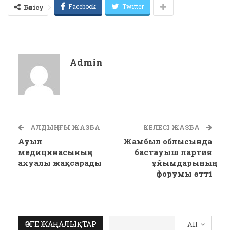
Facebook
Twitter
Бөлісу
Admin
АЛДЫҢҒЫ ЖАЗБА
КЕЛЕСІ ЖАЗБА
Ауыл
Жамбыл облысында
медицинасының
бастауыш партия
ахуалы жақсарады
ұйымдарының
форумы өтті
ӨЗГЕ ЖАҢАЛЫҚТАР
All