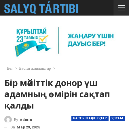
Бет
Басты жаңалықтар
Бір мәйіттік донор үш
адамның өмірін сақтап
қалды
БАСТЫ ЖАҢАЛЫҚТАР
ҚОҒАМ
By
Admin
On
Мар 29, 2024