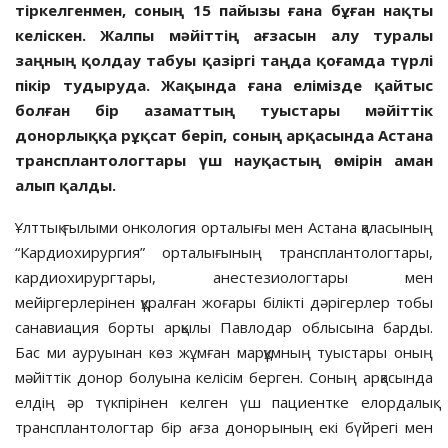
тіркелгенмен, соның 15 пайызы ғана бұған нақты
келіскен. Жалпы мәйіттің ағзасын алу туралы
заңның қолдау табуы қазіргі таңда қоғамда түрлі
пікір тудыруда.
Жақ
ында
ғана
елімізде
қайтыс
болған
бір азаматтың туыстары мәйіттік
донорлыққа рұқсат беріп, соның арқасында Астана
трансплантологтары
үш
науқастың өмірін аман
алып қалды.
Ұлттық ғылыми онкология орталығы мен Астана қаласының
“Кардиохирургия” орталығының трансплантологтары,
кардиохирургтары, анестезиологтары мен
мейіргерлерінен құралған жоғары білікті дәрігерлер тобы
санавиация борты арқылы Павлодар облысына барды.
Бас ми ауруынан көз жұмған марқұмның туыстары оның
мәйіттік донор болуына келісім берген. Соның арқасында
елдің әр түкпірінен келген үш пациентке елордалық
трансплантологтар бір ағза донорының екі бүйрегі мен