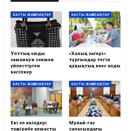
БАСТЫ ЖАҢАЛЫҚТАР
БАСТЫ ЖАҢАЛЫҚТАР
Ұлттық оюды
«Халық заңгері»:
заманауи сәнмен
тұрғындар тегін
үйлестірген
құқықтық кеңес алды
кәсіпкер
БАСТЫ ЖАҢАЛЫҚТАР
БАСТЫ ЖАҢАЛЫҚТАР
Екі ел өкілдері
Мұнай-газ
тәжірибе алмасты
саласындағы