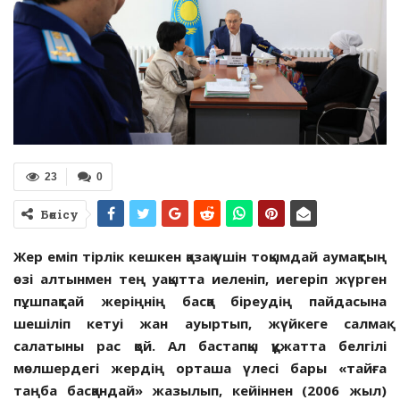
23
0
Бөлісу
Жер еміп тірлік кешкен қазақ үшін тоқымдай аумақтың
өзі алтынмен тең уақытта иеленіп, иегеріп жүрген
пұшпақтай жеріңнің басқа біреудің пайдасына
шешіліп кетуі жан ауыртып, жүйкеге салмақ
салатыны рас қой.
Ал бастапқы құжатта белгілі
мөлшердегі жердің орташа үлесі бары «тайға
таңба басқандай» жазылып, кейіннен (2006 жыл)