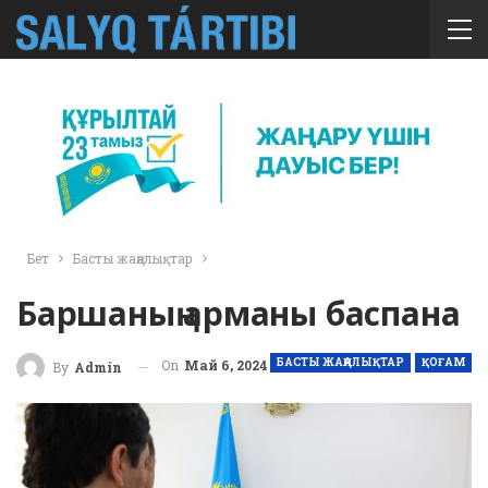
Бет
Басты жаңалықтар
Баршаның арманы баспана
БАСТЫ ЖАҢАЛЫҚТАР
ҚОҒАМ
On
Май 6, 2024
By
Admin