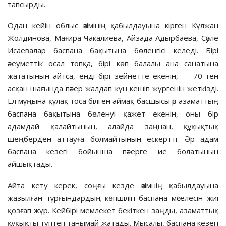
тапсырды.
Одан кейін облыс әкімінің қабылдауына кірген Күлжан
Жолдинова, Мағира Чакалиева, Айзада Адырбаева, Сәуле
Исаевалар баспана бақытына бөленгісі келеді. Бірі
әлеуметтік осал топқа, бірі көп балалы ана санатына
жататынын айтса, енді бірі зейнетте екенін, 70-тен
асқан шағында пәтер жалдап күн кешіп жүргенін жеткізді.
Ел мұңына құлақ тоса білген аймақ басшысы әр азаматтың
баспана бақытына бөленуі қажет екенін, оны бір
адамдай қалайтынын, алайда заңнан, құқықтық
шеңберден аттауға болмайтынын ескертті. Әр адам
баспана кезегі бойынша пәтерге ие болатынын
айшықтады.
Айта кету керек, соңғы кезде әкімнің қабылдауына
жазылған тұрғындардың көпшілігі баспана мәселесін жиі
қозғап жүр. Кейбірі мемлекет бекіткен заңды, азаматтық
құқықты түптеп танымай жатады. Мысалы, баспана кезегі