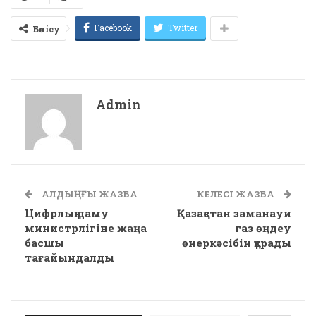
Facebook
Twitter
Бөлісу
Admin
АЛДЫҢҒЫ ЖАЗБА
КЕЛЕСІ ЖАЗБА
Цифрлық даму
Қазақстан заманауи
министрлігіне жаңа
газ өңдеу
басшы
өнеркәсібін құрады
тағайындалды