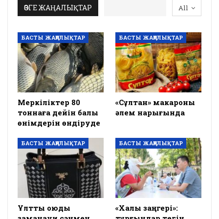
ӨЗГЕ ЖАҢАЛЫҚТАР
All
БАСТЫ ЖАҢАЛЫҚТАР
БАСТЫ ЖАҢАЛЫҚТАР
Меркіліктер 80
«Сұлтан» макароны
тоннаға дейін балық
әлем нарығында
өнімдерін өндіруде
БАСТЫ ЖАҢАЛЫҚТАР
БАСТЫ ЖАҢАЛЫҚТАР
Ұлттық оюды
«Халық заңгері»:
заманауи сәнмен
тұрғындар тегін