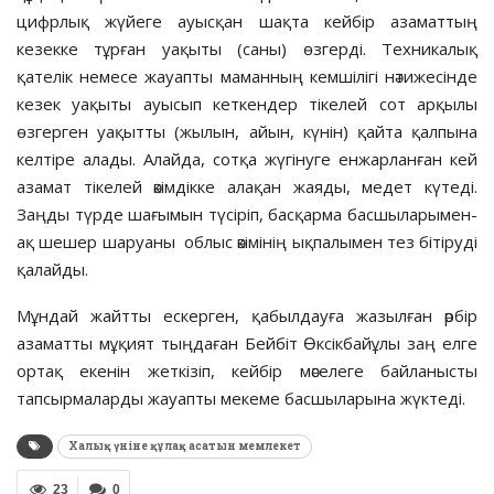
цифрлық жүйеге ауысқан шақта кейбір азаматтың
кезекке тұрған уақыты (саны) өзгерді. Техникалық
қателік немесе жауапты маманның кемшілігі нәтижесінде
кезек уақыты ауысып кеткендер тікелей сот арқылы
өзгерген уақытты (жылын, айын, күнін) қайта қалпына
келтіре алады. Алайда, сотқа жүгінуге енжарланған кей
азамат тікелей әкімдікке алақан жаяды, медет күтеді.
Заңды түрде шағымын түсіріп, басқарма басшыларымен-
ақ шешер шаруаны облыс әкімінің ықпалымен тез бітіруді
қалайды.
Мұндай жайтты ескерген, қабылдауға жазылған әрбір
азаматты мұқият тыңдаған Бейбіт Өксікбайұлы заң елге
ортақ екенін жеткізіп, кейбір мәселеге байланысты
тапсырмаларды жауапты мекеме басшыларына жүктеді.
Халық үніне құлақ асатын мемлекет
23
0