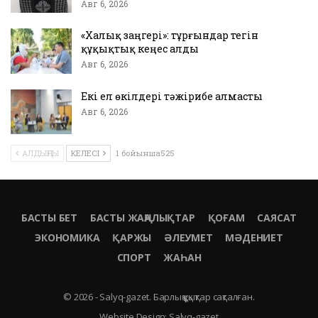
Авг 6, 2026
«Халық заңгері»: тұрғындар тегін
құқықтық кеңес алды
Авг 6, 2026
Екі ел өкілдері тәжірибе алмасты
Авг 6, 2026
АЛДЫҢҒЫ
КЕЛЕСІ
1 бойынша525
БАСТЫ БЕТ
БАСТЫ ЖАҢАЛЫҚТАР
ҚОҒАМ
САЯСАТ
ЭКОНОМИКА
ҚАРЖЫ
ӘЛЕУМЕТ
МӘДЕНИЕТ
СПОРТ
ЖАҺАН
© 2026 - Salyq-gazet. Барлық құқықтар сақталған.
Website Design:
Salyq-gazet