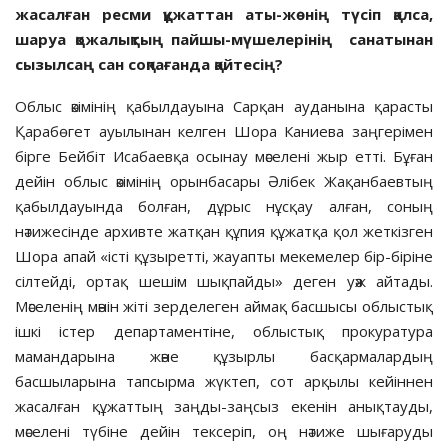
жасалған ресми құжаттан аты-жөнің түсіп қалса,
шаруа қожалықтың пайшы-мүшелерінің санатынан
сызылсаң сан соқпағанда қайтесің?
Облыс әкімінің қабылдауына Сарқан ауданына қарасты
Қарабөгет ауылынан келген Шора Каниева заңгерімен
бірге Бейбіт Исабаевқа осынау мәселені жыр етті. Бұған
дейін облыс әкімінің орынбасары Әлібек Жақанбаевтың
қабылдауында болған, дұрыс нұсқау алған, соның
нәтижесінде архивте жатқан құпия құжатқа қол жеткізген
Шора апай «істі құзыретті, жауапты мекемелер бір-біріне
сілтейді, ортақ шешім шықпайды» деген уәж айтады.
Мәселенің мәнін жіті зерделеген аймақ басшысы облыстық
ішкі істер департаментіне, облыстық прокуратура
мамандарына және құзырлы басқармалардың
басшыларына тапсырма жүктеп, сот арқылы кейіннен
жасалған құжаттың заңды-заңсыз екенін анықтауды,
мәселені түбіне дейін тексеріп, оң нәтиже шығаруды