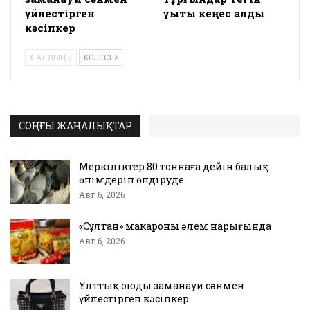
үйлестірген
құқықтық кеңес алды
кәсіпкер
АЛДЫҢҒЫ
КЕЛЕСІ
СОҢҒЫ ЖАҢАЛЫҚТАР
Меркіліктер 80 тоннаға дейін балық
өнімдерін өндіруде
Авг 6, 2026
«Сұлтан» макароны әлем нарығында
Авг 6, 2026
Ұлттық оюды заманауи сәнмен
үйлестірген кәсіпкер