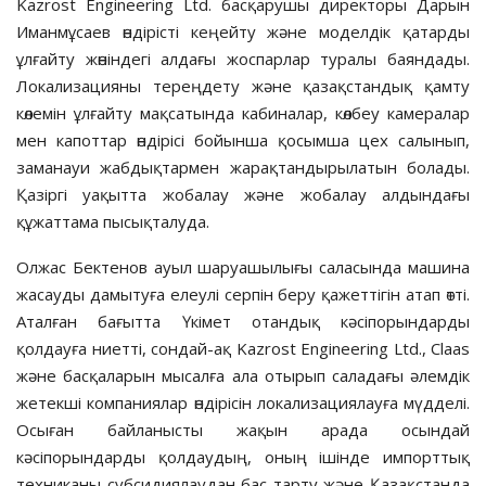
Kazrost Engineering Ltd. басқарушы директоры Дарын
Иманмұсаев өндірісті кеңейту және моделдік қатарды
ұлғайту жөніндегі алдағы жоспарлар туралы баяндады.
Локализацияны тереңдету және қазақстандық қамту
көлемін ұлғайту мақсатында кабиналар, көлбеу камералар
мен капоттар өндірісі бойынша қосымша цех салынып,
заманауи жабдықтармен жарақтандырылатын болады.
Қазіргі уақытта жобалау және жобалау алдындағы
құжаттама пысықталуда.
Олжас Бектенов ауыл шаруашылығы саласында машина
жасауды дамытуға елеулі серпін беру қажеттігін атап өтті.
Аталған бағытта Үкімет отандық кәсіпорындарды
қолдауға ниетті, сондай-ақ Kazrost Еngineering Ltd., Claas
және басқаларын мысалға ала отырып саладағы әлемдік
жетекші компаниялар өндірісін локализациялауға мүдделі.
Осыған байланысты жақын арада осындай
кәсіпорындарды қолдаудың, оның ішінде импорттық
техниканы субсидиялаудан бас тарту және Қазақстанда