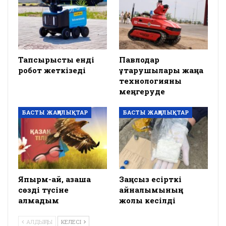
Тапсырысты енді
Павлодар
робот жеткізеді
құтқарушылары жаңа
технологияны
меңгеруде
БАСТЫ ЖАҢАЛЫҚТАР
БАСТЫ ЖАҢАЛЫҚТАР
Япырм-ай, қазақша
Заңсыз есірткі
сөзді түсіне
айналымының
алмадым
жолы кесілді
АЛДЫҢҒЫ
КЕЛЕСІ