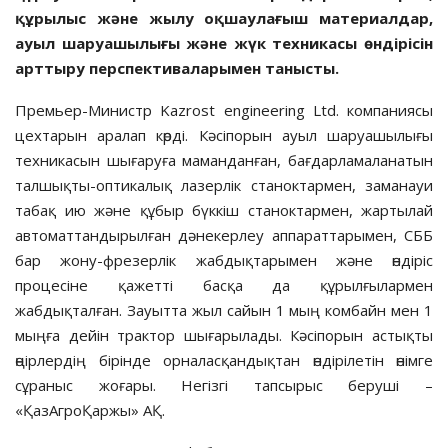
құрылыс және жылу оқшаулағыш материалдар,
ауыл шаруашылығы және жүк техникасы өндірісін
арттыру перспективаларымен танысты.
Премьер-Министр Kazrost engineering Ltd. компаниясы
цехтарын аралап көрді. Кәсіпорын ауыл шаруашылығы
техникасын шығаруға маманданған, бағдарламаланатын
талшықты-оптикалық лазерлік станоктармен, заманауи
табақ ию және құбыр бүккіш станоктармен, жартылай
автоматтандырылған дәнекерлеу аппараттарымен, CББ
бар жону-фрезерлік жабдықтарымен және өндіріс
процесіне қажетті басқа да құрылғылармен
жабдықталған. Зауытта жыл сайын 1 мың комбайн мен 1
мыңға дейін трактор шығарылады. Кәсіпорын астықты
өңірлердің бірінде орналасқандықтан өндірілетін өнімге
сұраныс жоғары. Негізгі тапсырыс беруші –
«ҚазАгроҚаржы» АҚ.