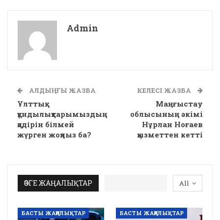
Admin
АЛДЫҢҒЫ ЖАЗБА
КЕЛЕСІ ЖАЗБА
Ұлттық
Маңғыстау
құндылықтарымыздың
облысының әкімі
қадірін білмей
Нұрлан Ноғаев
жүрген жоқпыз ба?
қызметтен кетті
ӨЗГЕ ЖАҢАЛЫҚТАР
All
БАСТЫ ЖАҢАЛЫҚТАР
БАСТЫ ЖАҢАЛЫҚТАР