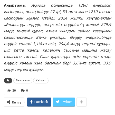
Анықтама:
Ақмола облысында 1290 өнеркәсіп
кәсіпорны, оның ішінде 27 ірі, 53 орта және 1210 шағын
кәсіпорын жұмыс істейді. 2024 жылғы қаңтар-ақпан
айларында өңірдің өнеркәсіп өндірісінің көлемі 279,9
млрд теңгені құрап, өткен жылдың сәйкес кезеңімен
салыстырғанда 8%-ға ұлғайды. Өңдеу өнеркәсібінде
өндіріс көлемі 3,1%-ға өсіп, 204,4 млрд теңгені құрады.
Бұл ретте жалпы көлемнің 16,6%-ы машина жасау
саласына тиесілі. Сала қарқынды өсім көрсетіп отыр:
өндіріс көлемі жыл басынан бері 3,6%-ға артып, 33,9
млрд теңгені құрады.
Бектенов
Үкімет
30
0
Facebook
Twitter
Бөлісу