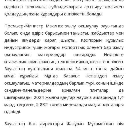
өндірілген техникаға субсидияларды арттыру жолымен
қолдаудың жаңа құралдары енгізілетін болады.
Премьер-Министр Макинск жылу оқшаулау зауытында
болып, онда өндіріс барысымен танысты, жабдықтар мен
дайын өнімдерді қарап шықты. Кәсіпорын құрылыс
индустриясы үшін жоғары экспорттық әлеуеті бар жылу
оқшаулағыш материалдар шығарады. Өндірісте
италиялық компанияның технологиялық желісі енгізілген.
Зауыттың қуаттылығы жылына 34 мың тонна дайын
өнімді құрайды. Мұнда базальт негізіндегі жылу
оқшаулағыш материалдардың барлық түрі, соның ішінде
сэндвич-панельдеріне арналған плиталар да
шығарылады. 2024 жылғы қаңтар-наурыз айларында 1,4
млрд теңгенің 5 832 тонна минералды мақта плиталары
өндірілді.
Зауыттың бас директоры Жасұлан Мұхаметжан өнім