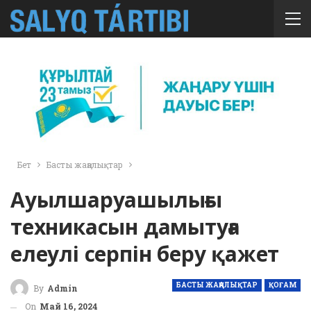
Бет
Басты жаңалықтар
Ауылшаруашылығы
техникасын дамытуға
елеулі серпін беру қажет
БАСТЫ ЖАҢАЛЫҚТАР
ҚОҒАМ
By
Admin
On
Май 16, 2024