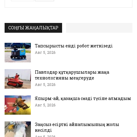
СОҢҒЫ ЖАҢАЛЫҚТАР
Тапсырысты енді робот жеткізеді
Авг 5, 2026
Павлодар құтқарушылары жаңа
технологияны меңгеруде
Авг 5, 2026
Япырм-ай, қазақша сөзді түсіне алмадым
Авг 5, 2026
Заңсыз есірткі айналымының жолы
кесілді
Авг 5, 2026