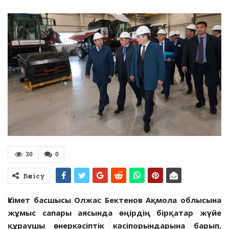
30
0
Бөлісу
Үкімет басшысы Олжас Бектенов Ақмола облысына
жұмыс сапары аясында өңірдің бірқатар жүйе
құраушы өнеркәсіптік кәсіпорындарына барып,