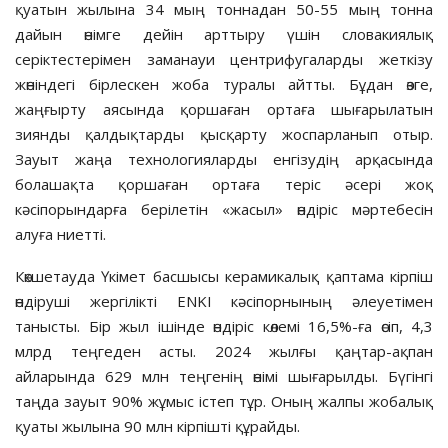
қуатын жылына 34 мың тоннадан 50-55 мың тонна
дайын өнімге дейін арттыру үшін словакиялық
серіктестерімен заманауи центрифугаларды жеткізу
жөніндегі бірлескен жоба туралы айтты. Бұдан өзге,
жаңғырту аясында қоршаған ортаға шығарылатын
зиянды қалдықтарды қысқарту жоспарланып отыр.
Зауыт жаңа технологияларды енгізудің арқасында
болашақта қоршаған ортаға теріс әсері жоқ
кәсіпорындарға берілетін «жасыл» өндіріс мәртебесін
алуға ниетті.
Көкшетауда Үкімет басшысы керамикалық қаптама кірпіш
өндіруші жергілікті ENKI кәсіпорнының әлеуетімен
танысты. Бір жыл ішінде өндіріс көлемі 16,5%-ға өсіп, 4,3
млрд теңгеден асты. 2024 жылғы қаңтар-ақпан
айларында 629 млн теңгенің өнімі шығарылды. Бүгінгі
таңда зауыт 90% жұмыс істеп тұр. Оның жалпы жобалық
қуаты жылына 90 млн кірпішті құрайды.