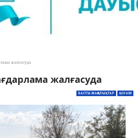
лама жалғасуда
ағдарлама жалғасуда
БАСТЫ ЖАҢАЛЫҚТАР
ҚОҒАМ