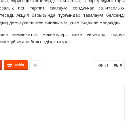
лдық округінде көшелерді санитарлық тазарту жұмыстары
азалық пен тәртіпті сақтауға, сондай-ақ санитарлық-
еседі. Акция барысында тұрғындар тазалауға белсенді
ардың денсаулығы мен жайлылығы үшін әрқашан маңызды.
асына мемлекеттік мекемелер, жеке ұйымдар, шаруа
 емес ұйымдар белсенді қатысуда.
ReddIt
31
0