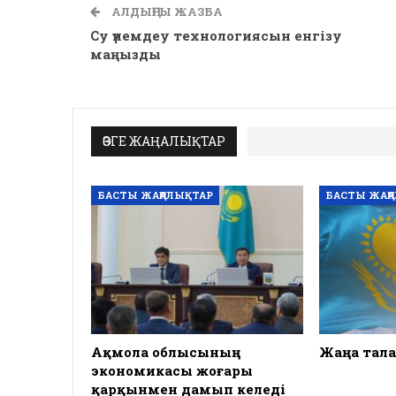
АЛДЫҢҒЫ ЖАЗБА
Су үнемдеу технологиясын енгізу
маңызды
ӨЗГЕ ЖАҢАЛЫҚТАР
БАСТЫ ЖАҢАЛЫҚТАР
БАСТЫ ЖАҢ
Ақмола облысының
Жаңа тала
экономикасы жоғары
қарқынмен дамып келеді