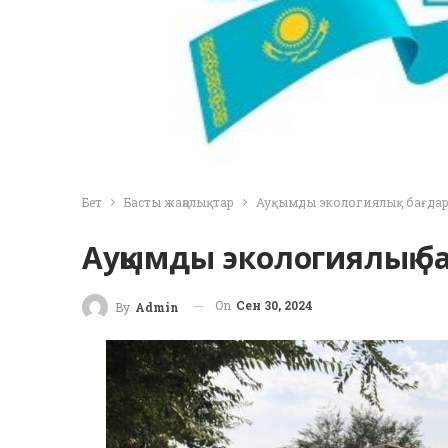
Бет
Басты жаңалықтар
Ауқымды экологиялық бағдар
Ауқымды экологиялық б
On
Сен 30, 2024
By
Admin