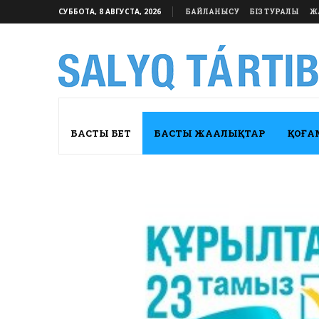
СУББОТА, 8 АВГУСТА, 2026
БАЙЛАНЫСУ
БІЗ ТУРАЛЫ
Ж
БАСТЫ БЕТ
БАСТЫ ЖАҢАЛЫҚТАР
ҚОҒА