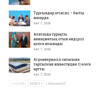
Тұрғындар өтініші – басты
назарда
Авг 7, 2026
Алатауда тұрақты
авиациялық отын өндірісі
қолға алынады
Авг 7, 2026
Агроөнеркәсіп саласына
тартылған инвестиция 11 есеге
артты
Авг 7, 2026
АЛДЫҢҒЫ
КЕЛЕСІ
1 бойынша527