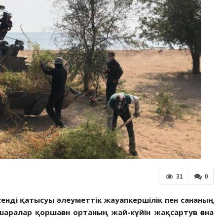
31
0
сенді қатысуы әлеуметтік жауапкершілік пен сананың
шаралар қоршаған ортаның жай-күйін жақсартуға ғана