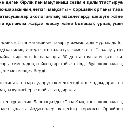
е деген бірлік пен мақтаныш сезімін қалыптастыруға
іс-шарасының негізгі мақсаты – қоршаған ортаны таза
 қатысушылар экологиялық мәселелерді шешуге және
үруге қолайлы жағдай жасау және болашақ ұрпақ үшін
масының 5-ші жағажайын тазарту жұмыстары жүргізілді. Іс-
ді қатысып, ескерткішті тазартуға көмектесті. Тазалау үшін
райластырылған іс-шараларға 50-ден астам адам қатысты.
ларға символдық сыйлықтар табыс етілді, бұл экологиялық
ілге мотивация берді.
здылығына назар аударуға көмектеседі және адамдарды өз
ұрақты күш-жігерге шабыттандырады.
 үлкен құндылық. Баршаңызды «Таза Қазақстан» экологиялық
наев қаласы Ардагерлер кеңесінің төрағасы Оралбаев