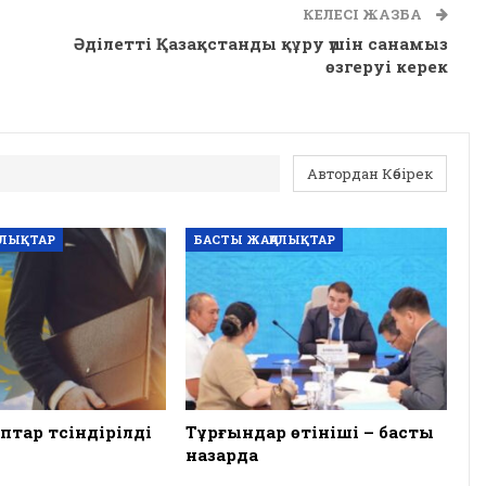
КЕЛЕСІ ЖАЗБА
Әділетті Қазақстанды құру үшін санамыз
өзгеруі керек
Автордан Көбірек
АЛЫҚТАР
БАСТЫ ЖАҢАЛЫҚТАР
птар түсіндірілді
Тұрғындар өтініші – басты
назарда