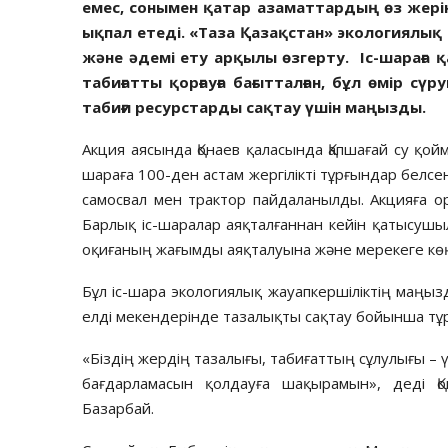
емес, сонымен қатар азаматтардың өз жерін
ықпал етеді. «Таза Қазақстан» экологиялық 
және әдемі ету арқылы өзгерту. Іс-шараға
табиғатты қорғауға бағытталған, бұл өмір с
табиғи ресурстарды сақтау үшін маңызды.
Акция аясында Қонаев қаласында Қапшағай су қой
шараға 100-ден астам жергілікті тұрғындар белсен
самосвал мен трактор пайдаланылды. Акцияға о
Барлық іс-шаралар аяқталғаннан кейін қатысушы
оқиғаның жағымды аяқталуына және мерекеге көң
Бұл іс-шара экологиялық жауапкершіліктің маңы
елді мекендерінде тазалықты сақтау бойынша т
«Біздің жердің тазалығы, табиғаттың сұлулығы –
бағдарламасын қолдауға шақырамын», деді Қо
Базарбай.