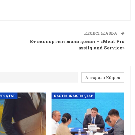
КЕЛЕСІ ЖАЗБА
Ет экспортын жолға қойған – «Meat Pro
assilg and Service»
Автордан Көбірек
АЛЫҚТАР
БАСТЫ ЖАҢАЛЫҚТАР