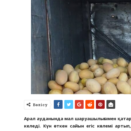
Бөлісу
Арал ауданында мал шаруашылығымен қатар
келеді. Күн өткен сайын егіс көлемі артып