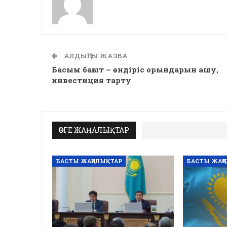
АЛДЫҢҒЫ ЖАЗБА
Басым бағыт – өндіріс орындарын ашу,
инвестиция тарту
ӨЗГЕ ЖАҢАЛЫҚТАР
БАСТЫ ЖАҢАЛЫҚТАР
БАСТЫ ЖАҢ