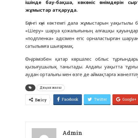
ішінде бау-бақша, көкөніс өнімдерін с
жұмыстар атқаруда.
Бүгінгі күні көктемгі дала жұмыстарын уақытылы 
«Шеру» шаруа қожалығының алғашқы қауындары п
«подпленка» әдісімен егіс орналастырған шаруан
сатылымға шығармақ.
Өңірімізбен қатар көршілес облыс тұрғында
қызығушылық танытады. Алдағы уақытта тұрғы
аудан орталығы мен өзге де аймақтарға жөнелтіл
Диқан жазы
Facebook
Twitter
Google+
Бөлісу
Admin