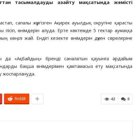
ырттан тасымалдауды азайту мақсатында жемісті
бастап, сапалы жүргізген Ақирек ауылдық округіне қарасты
ісіп, өнімдерін алуда. Ерте көктемде 5 гектар аумаққа
ың көңілі жай. Ендігі кезекте өнімдерін дүкен сөрелеріне
ры да «Ақбайдың» бренді саналатын қауынға әрдайым
ндарды бақша өнімдерімен қамтамасыз ету мақсатында
у жоспарлануда.
ReddIt
42
0