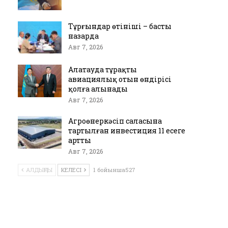
Тұрғындар өтініші – басты
назарда
Авг 7, 2026
Алатауда тұрақты
авиациялық отын өндірісі
қолға алынады
Авг 7, 2026
Агроөнеркәсіп саласына
тартылған инвестиция 11 есеге
артты
Авг 7, 2026
АЛДЫҢҒЫ
КЕЛЕСІ
1 бойынша527