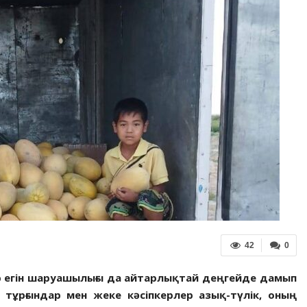
42
0
 егін шаруашылығы да айтарлықтай деңгейде дамып
, тұрғындар мен жеке кәсіпкерлер азық-түлік, оның