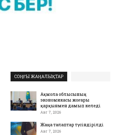
СОҢҒЫ ЖАҢАЛЫҚТАР
Ақмола облысының
экономикасы жоғары
қарқынмен дамып келеді
Авг 7, 2026
Жаңа талаптар түсіндірілді
Авг 7, 2026