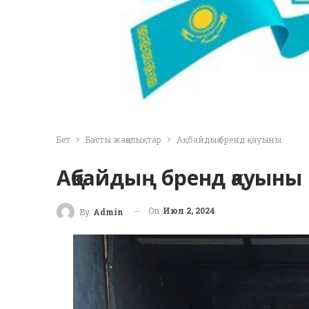
Бет
Басты жаңалықтар
Ақбайдың бренд қауыны
Ақбайдың бренд қауыны
On
Июл 2, 2024
By
Admin