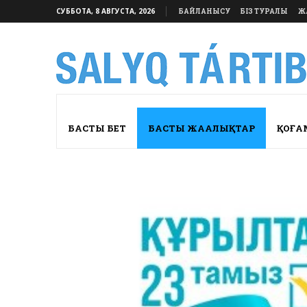
СУББОТА, 8 АВГУСТА, 2026
БАЙЛАНЫСУ
БІЗ ТУРАЛЫ
Ж
БАСТЫ БЕТ
БАСТЫ ЖАҢАЛЫҚТАР
ҚОҒА