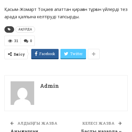
Қасым-Жомарт Тоқаев апаттан қираған тұрғын үйлерді тез
арада қалпына келтіруді тапсырды.
АҚОРДА
31
0
Facebook
Twitter
Бөлісу
Admin
АЛДЫҢҒЫ ЖАЗБА
КЕЛЕСІ ЖАЗБА
Анықталған
Басты назарда –