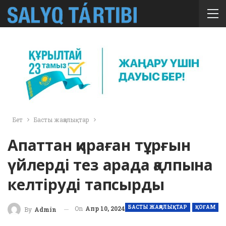
Бет
Басты жаңалықтар
Апаттан қираған тұрғын
үйлерді тез арада қалпына
келтіруді тапсырды
БАСТЫ ЖАҢАЛЫҚТАР
ҚОҒАМ
On
Апр 10, 2024
By
Admin