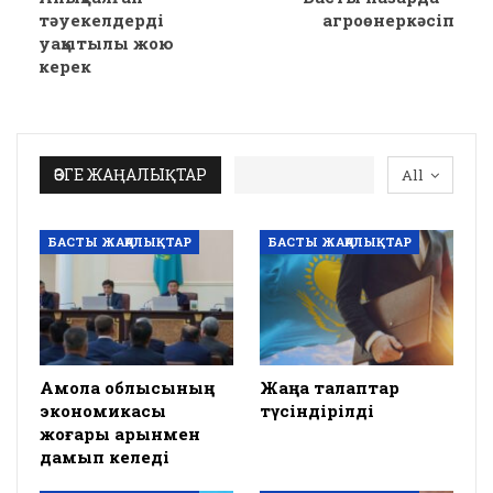
тәуекелдерді
агроөнеркәсіп
уақытылы жою
керек
ӨЗГЕ ЖАҢАЛЫҚТАР
All
БАСТЫ ЖАҢАЛЫҚТАР
БАСТЫ ЖАҢАЛЫҚТАР
Ақмола облысының
Жаңа талаптар
экономикасы
түсіндірілді
жоғары қарқынмен
дамып келеді