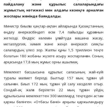
пайдалану және құрылыс салаларындағы
жұмыстың нәтижесі мен алдағы кезеңге арналған
жоспары жөнінде баяндалды.
Министр биылғы қаңтар-ақпан айларында Қазақстанның
өңдеу өнеркәсібіндегі өсім 7,4 пайызды құрағанын
жеткізді. Өндіріс көлемін ұлғайтуда машина жасау,
металлургия, химия және жеңіл өнеркәсіп сияқты
салалардың үлесі зор. Жалпы құны 1,5 триллион теңге
болатын 180 жобаны жүзеге асыру жоспарланған. Соның
арқасында 17,8 мың жұмыс орны ашылмақ.
Мемлекет басшысына құрылыс саласының жай-күйі
туралы мәлімет берілді. Былтыр 157 мың тұрғын үй
салынған. Биыл 172 мың тұрғын үй салу көзделіп отыр.
Сондай-ақ жалға берілетін 22 мың тұрғын үйдің
құрылысына мемлекеттен 300 миллиард теңгеден астам
қаржы бөлінген. «Отбасы банкі» арқылы қаржыландыру