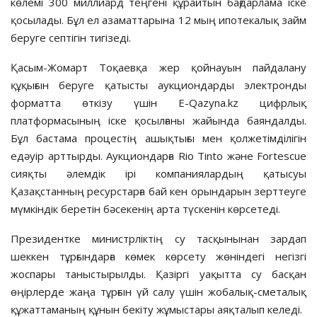
көлемі 300 миллиард теңгені құрайтын бағдарлама іске
қосылады. Бұл ел азаматтарына 12 мың ипотекалық займ
беруге септігін тигізеді.
Қасым-Жомарт Тоқаевқа жер қойнауын пайдалану
құқығын беруге қатысты аукциондарды электронды
форматта өткізу үшін E-Qazyna.kz цифрлық
платформасының іске қосылғаны жайында баяндалды.
Бұл бастама процестің ашықтығы мен қолжетімділігін
едәуір арттырды. Аукциондарға Rio Tinto және Fortescue
сияқты әлемдік ірі компаниялардың қатысуы
Қазақстанның ресурстарға бай кен орындарын зерттеуге
мүмкіндік беретін бәсекенің арта түскенін көрсетеді.
Президентке министрліктің су тасқынынан зардап
шеккен тұрғындарға көмек көрсету жөніндегі негізгі
жоспары таныстырылды. Қазіргі уақытта су басқан
өңірлерде жаңа тұрғын үй салу үшін жобалық-сметалық
құжаттаманың құнын бекіту жұмыстары аяқталып келеді.