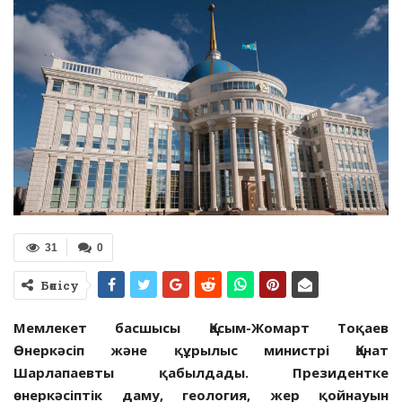
31
0
Бөлісу
Мемлекет басшысы
Қасым-Жомарт Тоқаев
Өнеркәсіп және құрылыс министрі Қанат
Шарлапаевты қабылдады.
Президентке
өнеркәсіптік даму, геология, жер қойнауын