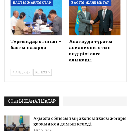
БАСТЫ ЖАҢАЛЫҚТАР
БАСТЫ ЖАҢАЛЫҚТАР
Тұрғындар өтініші –
Алатауда тұрақты
басты назарда
авиациялық отын
өндірісі қолға
алынады
АЛДЫҢҒЫ
КЕЛЕСІ
СОҢҒЫ ЖАҢАЛЫҚТАР
Ақмола облысының экономикасы жоғары
қарқынмен дамып келеді
Авг 7, 2026