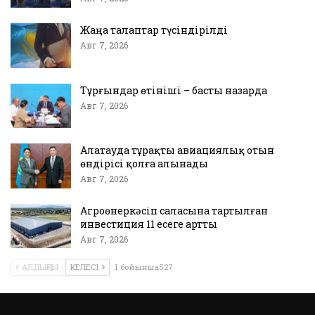
Жаңа талаптар түсіндірілді
Авг 7, 2026
Тұрғындар өтініші – басты назарда
Авг 7, 2026
Алатауда тұрақты авиациялық отын
өндірісі қолға алынады
Авг 7, 2026
Агроөнеркәсіп саласына тартылған
инвестиция 11 есеге артты
Авг 7, 2026
АЛДЫҢҒЫ
КЕЛЕСІ
1 бойынша527