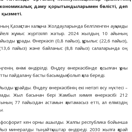
ік-экономикалық даму қорытындыларымен бөлісті, деп
 қызметі.
ың Қазақстан халқына Жолдауларында белгіленген ауқымды
йелі жұмыс жүргізіліп жатыр. 2024 жылдың 10 айының
зды құрады. Өнеркәсіп (0,8 пайыз), құрылыс (22,6 пайыз),
к (13,6 пайыз) және байланыс (8,8 пайыз) салаларында оң
енің өнімі өндірілді. Өңдеу өнеркәсібінде қосылған құны
ты пайдалану басты басымдық болып қала береді.
ды құрайды. Өңдеу өнеркәсібінің екі негізгі өсу нүктесі –
лады. Жыл басынан бері Жамбыл химия өнеркәсібі 212
тының 77 пайыздан астамын қамтамасыз етті, ал еліміздің
ы.
48 фосфорит кен орны ашылды. Жалпы республика бойынша
йыз минералды тыңайтқыштар өндіреді. 2030 жылға қарай