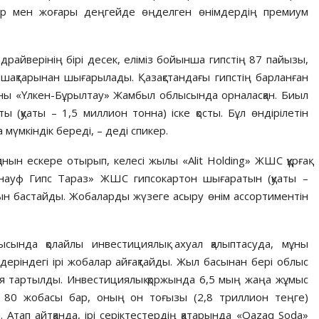
ар мен жоғары деңгейде өңделген өнімдердің премиум
райверінің бірі десек, еліміз бойынша гипстің 87 пайызы,
ошақтарынан шығарылады. Қазақстандағы гипстің барланған
рны «Үлкен-Бұрылтау» Жамбыл облысында орналасқан. Биыл
қуаты – 1,5 миллион тонна) іске қосты. Бұл өндірілетін
мүмкіндік береді, – деді спикер.
ын ескере отырып, келесі жылы «Alit Holding» ЖШС құрғақ
«Кнауф Гипс Тараз» ЖШС гипсокартон шығаратын (қуаты –
н бастайды. Жобаларды жүзеге асыру өнім ассортиментін
ында қолайлы инвестициялық ахуал қалыптасуда, мұны
еріндегі ірі жобалар айғақтайды. Жыл басынан бері облыс
я тартылды. Инвестициялық қоржында 6,5 мың жаңа жұмыс
ң 80 жобасы бар, оның он тоғызы (2,8 триллион теңге)
Атап айтқанда, ірі серіктестердің қатарында «Qazaq Soda»