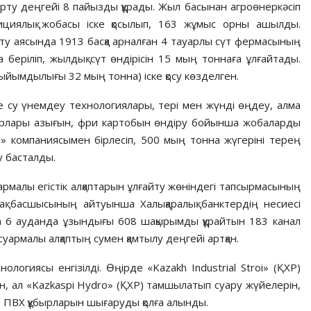
рту деңгейі 8 пайызды құрады. Жыл басынан агроөнеркәсіп
ициялық жобасы іске қосылып, 163 жұмыс орны ашылды.
йту аясында 1913 басқа арналған 4 тауарлы сүт фермасының
 беріліп, жылдық сүт өндірісін 15 мың тоннаға ұлғайтады.
(сыйымдылығы 32 мың тонна) іске қосу көзделген.
е су үнемдеу технологиялары, тері мен жүнді өңдеу, алма
уарлары азығын, фри картобын өндіру бойынша жобаларды
p» компаниясымен бірлесіп, 500 мың тонна жүгеріні терең
у басталды.
рмалы егістік алқаптарын ұлғайту жөніндегі тапсырмасының
ақ басшысының айтуынша Халықаралық банктердің несиесі
а 6 ауданда ұзындығы 608 шақырымды құрайтын 183 канал
уармалы алқаптың сумен қамтылу деңгейі артқан.
ологиясы енгізілді. Өңірде «Kazakh Industrial Stroi» (ҚХР)
, ал «Kazkaspi Hydro» (ҚХР) тамшылатып суару жүйелерін,
ен ПВХ құбырларын шығаруды қолға алынды.