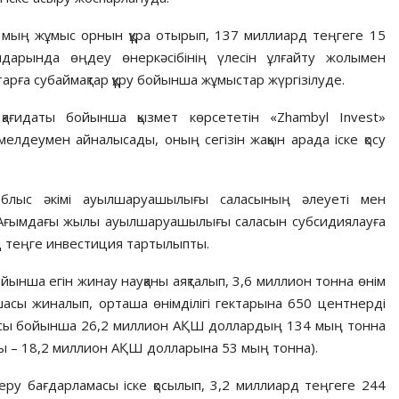
 мың жұмыс орнын құра отырып, 137 миллиард теңгеге 15
дарында өңдеу өнеркәсібінің үлесін ұлғайту жолымен
рға субаймақтар құру бойынша жұмыстар жүргізілуде.
ағидаты бойынша қызмет көрсететін «Zhambyl Invest»
лдеумен айналысады, оның сегізін жақын арада іске қосу
облыс әкімі ауылшаруашылығы саласының әлеуеті мен
. Ағымдағы жылы ауылшаруашылығы саласын субсидиялауға
рд теңге инвестиция тартылыпты.
ойынша егін жинау науқаны аяқталып, 3,6 миллион тонна өнім
асы жиналып, орташа өнімділігі гектарына 650 центнерді
дысы бойынша 26,2 миллион АҚШ доллардың 134 мың тонна
 – 18,2 миллион АҚШ долларына 53 мың тонна).
у бағдарламасы іске қосылып, 3,2 миллиард теңгеге 244