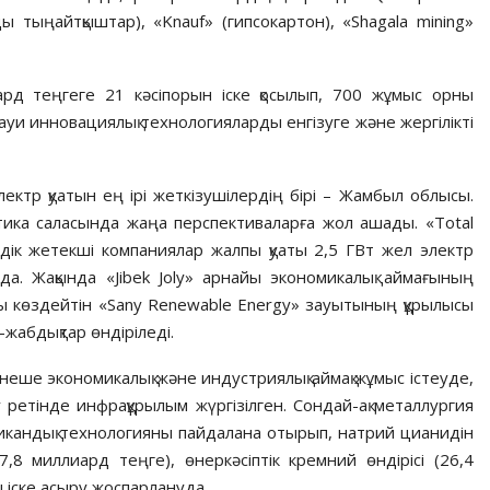
ы тыңайтқыштар), «Knauf» (гипсокартон), «Shagala mining»
д теңгеге 21 кәсіпорын іске қосылып, 700 жұмыс орны
и инновациялық технологияларды енгізуге және жергілікті
ктр қуатын ең ірі жеткізушілердің бірі – Жамбыл облысы.
тика саласында жаңа перспективаларға жол ашады. «Total
мдік жетекші компаниялар жалпы қуаты 2,5 ГВт жел электр
а. Жақында «Jibek Joly» арнайы экономикалық аймағының
ы көздейтін «Sаny Renewable Energy» зауытының құрылысы
-жабдықтар өндіріледі.
рнеше экономикалық және индустриялық аймақ жұмыс істеуде,
у ретінде инфрақұрылым жүргізілген. Сондай-ақ металлургия
икандық технологияны пайдалана отырып, натрий цианидін
7,8 миллиард теңге), өнеркәсіптік кремний өндірісі (26,4
 іске асыру жоспарлануда.