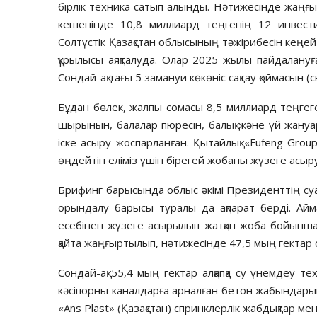
бірлік техника сатып алынды. Нәтижесінде жаңғы
кешенінде 10,8 миллиард теңгенің 12 инвест
Солтүстік Қазақстан облысының тәжірибесін кеңе
құрылысы аяқталуда. Олар 2025 жылы пайдалануға
Сондай-ақ тағы 5 замануи көкөніс сақтау қоймасын 
Бұдан бөлек, жалпы сомасы 8,5 миллиард теңгег
шырынын, балалар пюресін, балық және үй жан
іске асыру жоспарланған. Қытайлық «Fufeng Grou
өңдейтін еліміз үшін бірегей жобаны жүзеге асыр
Брифинг барысында облыс әкімі Президенттің суа
орындалу барысы туралы да ақпарат берді. Айм
есебінен жүзеге асырылып жатқан жоба бойынш
қайта жаңғыртылып, нәтижесінде 47,5 мың гектар с
Сондай-ақ 55,4 мың гектар алқапқа су үнемдеу техн
кәсіпорны каналдарға арналған бетон жабындарын
«Ans Plast» (Қазақстан) спринклерлік жабдықтар м