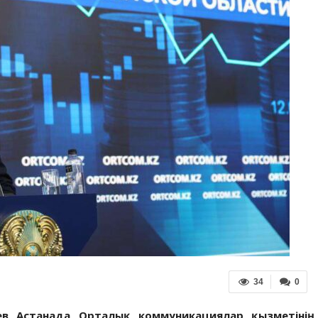
34
0
в Астанада Орталық коммуникациялар қызметінің