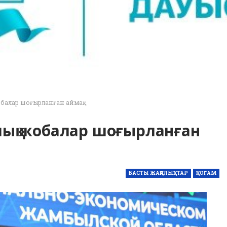
балар шоғырланған аймақ
ық жобалар шоғырланған
БАСТЫ ЖАҢАЛЫҚТАР
ҚОҒАМ