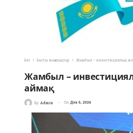
Бет
Басты жаңалықтар
Жамбыл – инвестициялық жо
Жамбыл – инвестициял
аймақ
On
Дек 6, 2024
By
Admin