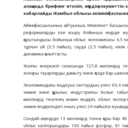
алаңында брифинг өткізіп, өңірдің әлеуметт
хабарлайды Жамбыл облысы әкімінің баспасөз
Аймақ басшысының айтуынша, Мемлекет басшысын
реформаларды іске асыру бойынша өңірде жү
қорытындысы бойынша облыс экономикасы 4,5 пайы
тұрғын үй (3,5 пайыз), сауда (2,5 пайыз), көлі
динамика қалыптасты.
Жалпы өнеркәсіп саласында 727,8 миллиард теңг
жоғары тауарларды дамыту және қолда бар шикізат
Экономикадағы өңдеуші сектордың үлесі 65,4 пайыз
химия және құрылыс индустриясы болып табы
миллиард теңгенің өнімін өндіріп, облыс экспор
химия өндірісіндегі оның үлесі 24 пайызға жуықтад
Сондай-ақ өңірде 13 миллиард тонна қоры бар 
облыс кәсіпорындары 100 пайыз фосфор, 81 па