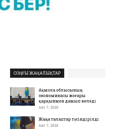
СОҢҒЫ ЖАҢАЛЫҚТАР
Ақмола облысының
экономикасы жоғары
қарқынмен дамып келеді
Авг 7, 2026
Жаңа талаптар түсіндірілді
Авг 7, 2026