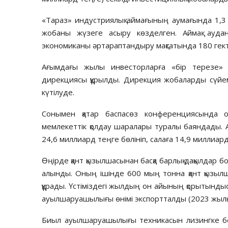
«Тараз» индустриялық аймағының аумағында 1,3
жобаны жүзеге асыру көзделген. Аймақ аудан
экономиканы әртараптандыру мақсатында 180 гекта
Ағымдағы жылы инвесторларға «бір терезе» қ
дирекциясы құрылды. Дирекция жобаларды сүйеме
күтілуде.
Сонымен қатар баспасөз конференциясында 
мемлекеттік қолдау шаралары туралы баяндады
24,6 миллиард теңге бөлініп, салаға 14,9 миллиа
Өңірде қант қызылшасынан басқа барлық дақылдар б
алынды. Оның ішінде 600 мың тонна қант қызылш
құрады. Үстіміздегі жылдың он айының қорытын
ауылшаруашылығы өнімі экспортталды (2023 жылы
Биыл ауылшаруашылығы техникасын лизингке бер