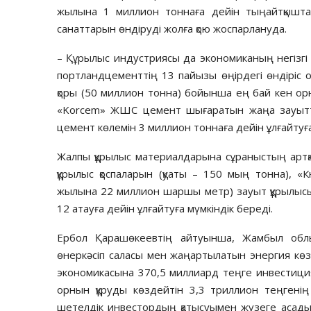
жылына 1 миллион тоннаға дейін тыңайтқышт
санаттарын өндіруді жолға қою жоспарлануда.
– Құрылыс индустриясы да экономиканың негізгі д
портландцементтің 13 пайызы өңірдегі өндіріс 
қоры (50 миллион тонна) бойынша ең бай кен о
«Korcem» ЖШС цемент шығаратын жаңа зауытты (
цемент көлемін 3 миллион тоннаға дейін ұлғайтуға 
Жалпы құрылыс материалдарына сұраныстың артқан
құрылыс қоспаларын (қуаты – 150 мың тонна), 
жылына 22 миллион шаршы метр) зауыт құрылысы
12 атауға дейін ұлғайтуға мүмкіндік береді.
Ербол Қарашөкеевтің айтуынша, Жамбыл облыс
өнеркәсіп саласы мен жаңартылатын энергия көзд
экономикасына 370,5 миллиард теңге инвестици
орнын құруды көздейтін 3,3 триллион теңгені
шетелдік инвестордың қатысуымен жүзеге асады. 