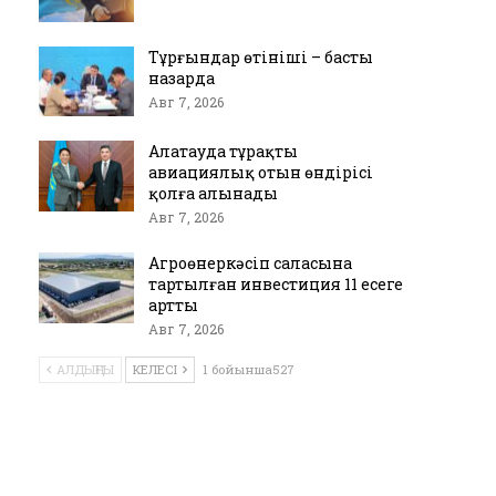
Тұрғындар өтініші – басты
назарда
Авг 7, 2026
Алатауда тұрақты
авиациялық отын өндірісі
қолға алынады
Авг 7, 2026
Агроөнеркәсіп саласына
тартылған инвестиция 11 есеге
артты
Авг 7, 2026
АЛДЫҢҒЫ
КЕЛЕСІ
1 бойынша527