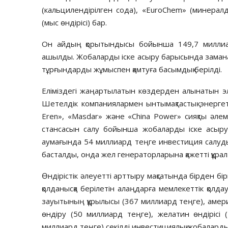
(кальцилендірілген сода), «EuroChem» (минералд
(мыс өндірісі) бар.
Он айдың қорытындысы бойынша 149,7 миллиар
ашылды. Жобаларды іске асыру барысында заманау
тұрғындарды жұмыспен қамтуға басымдық берілді.
Еліміздегі жаңартылатын көздерден алынатын эле
Шетелдік компаниялармен ынтымақтастық энерге
Eren», «Masdar» және «China Power» сияқты әле
стансасын салу бойынша жобаларды іске асыруд
аумағында 54 миллиард теңге инвестиция салуд
басталды, онда жел генераторларына қажетті құрал
Өндірістік әлеуетті арттыру мақсатында бірден бі
қолданысқа берілетін алаңдарға мемлекеттік қолда
зауытының құрылысы (367 миллиард теңге), амер
өндіру (50 миллиард теңге), желатин өндірісі (
миллиард теңге) секілді инвестициялық жобаларды