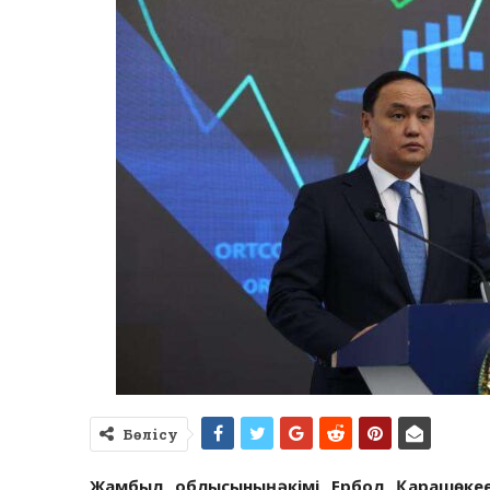
Бөлісу
Жамбыл облысының әкімі Ербол Қарашөкее