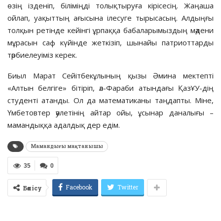
өзің ізденіп, біліміңді толықтыруға кірісесің. Жаңаша
ойлап, уақыттың ағысына ілесуге тырысасың. Алдыңғы
толқын ретінде кейінгі ұрпаққа бабаларымыздың мәдени
мұрасын саф күйінде жеткізіп, шынайы патриоттарды
тәрбиелеуіміз керек.
Биыл Марат Сейітбекұлының қызы Әмина мектепті
«Алтын белгіге» бітіріп, әл-Фараби атындағы ҚазҰУ-дің
студенті атанды. Ол да математиканы таңдапты. Міне,
Үмбетовтер әулетінің айтар ойы, ұсынар даналығы –
мамандыққа адалдық дер едім.
Мамандығы мақтанышы
35
0
Facebook
Twitter
Бөлісу