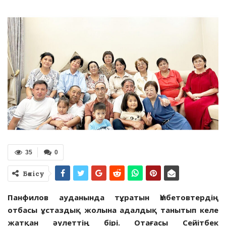
35
0
Бөлісу
Панфилов ауданында тұратын Үмбетовтердің
отбасы ұстаздық жолына адалдық танытып келе
жатқан әулеттің бірі. Отағасы Сейітбек