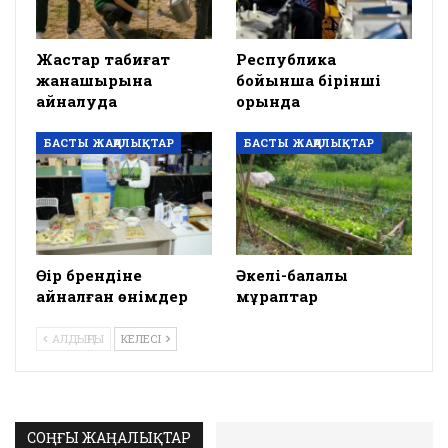
Жастар табиғат
Республика
жанашырына
бойынша бірінші
айналуда
орында
БАСТЫ ЖАҢАЛЫҚТАР
БАСТЫ ЖАҢАЛЫҚТАР
Өңір брендіне
Әкелі-балалы
айналған өнімдер
мұраптар
АЛДЫҢҒЫ
КЕЛЕСІ
СОҢҒЫ ЖАҢАЛЫҚТАР