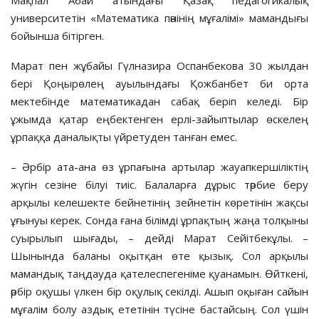
университетін «Математика пәнінің мұғалімі» мамандығы
бойынша бітірген.
Марат пен жұбайы Гүлназира Оспанбекова 30 жылдан
бері Қоңырөлең ауылындағы Қожбанбет би орта
мектебінде математикадан сабақ беріп келеді. Бір
ұжымда қатар еңбектенген ерлі-зайыптылар өскелең
ұрпаққа даналықты үйретуден танған емес.
– Әрбір ата-ана өз ұрпағына артылар жауапкершіліктің
жүгін сезіне білуі тиіс. Балаларға дұрыс тәрбие беру
арқылы келешекте бейнетінің зейнетін көретінін жақсы
ұғынуы керек. Сонда ғана білімді ұрпақтың жаңа толқыны
суырылып шығады, – дейді Марат Сейітбекұлы. –
Шынында баланы оқытқан өте қызық. Сол арқылы
мамандық таңдауда қателеспегеніме қуанамын. Өйткені,
әрбір оқушы үлкен бір оқулық секілді. Ашып оқыған сайын
мұғалім болу аздық ететінін түсіне бастайсың. Сол үшін