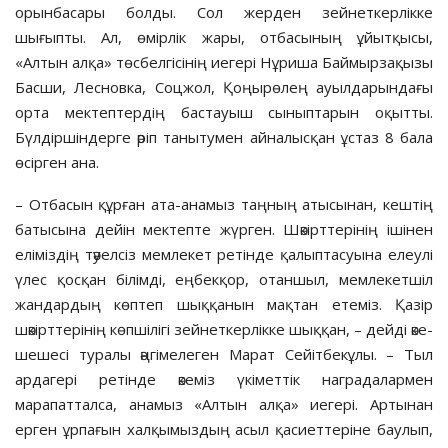
орынбасары болды. Сол жерден зейнеткерлікке
шығыпты. Ал, өмірлік жары, отбасының ұйытқысы,
«Алтын алқа» төсбелгісінің иегері Нұриша Баймырзақызы
Басши, Лесновка, Соцжол, Қоңырөлең ауылдарындағы
орта мектептердің бастауыш сыныптарын оқытты.
Бүлдіршіндерге әріп танытумен айналысқан ұстаз 8 бала
өсірген ана.
– Отбасын құрған ата-анамыз таңның атысынан, кештің
батысына дейін мектепте жүрген. Шәкірттерінің ішінен
еліміздің тәуелсіз мемлекет ретінде қалыптасуына елеулі
үлес қосқан білімді, еңбекқор, отаншыл, мемлекетшіл
жандардың көптеп шыққанын мақтан етеміз. Қазір
шәкірттерінің көпшілігі зейнеткерлікке шыққан, – дейді әке-
шешесі туралы әңгімелеген Марат Сейітбекұлы. – Тыл
ардагері ретінде әкеміз үкіметтік наградалармен
марапатталса, анамыз «Алтын алқа» иегері. Артынан
ерген ұрпағын халқымыздың асыл қасиеттеріне баулып,