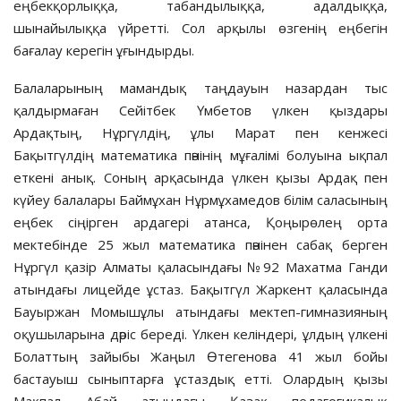
еңбекқорлыққа, табандылыққа, адалдыққа,
шынайылыққа үйретті. Сол арқылы өзгенің еңбегін
бағалау керегін ұғындырды.
Балаларының мамандық таңдауын назардан тыс
қалдырмаған Сейітбек Үмбетов үлкен қыздары
Ардақтың, Нұргүлдің, ұлы Марат пен кенжесі
Бақытгүлдің математика пәнінің мұғалімі болуына ықпал
еткені анық. Соның арқасында үлкен қызы Ардақ пен
күйеу балалары Баймұхан Нұрмұхамедов білім саласының
еңбек сіңірген ардагері атанса, Қоңырөлең орта
мектебінде 25 жыл математика пәнінен сабақ берген
Нұргүл қазір Алматы қаласындағы №92 Махатма Ганди
атындағы лицейде ұстаз. Бақытгүл Жаркент қаласында
Бауыржан Момышұлы атындағы мектеп-гимназияның
оқушыларына дәріс береді. Үлкен келіндері, ұлдың үлкені
Болаттың зайыбы Жаңыл Өтегенова 41 жыл бойы
бастауыш сыныптарға ұстаздық етті. Олардың қызы
Мақпал Абай атындағы Қазақ педагогикалық