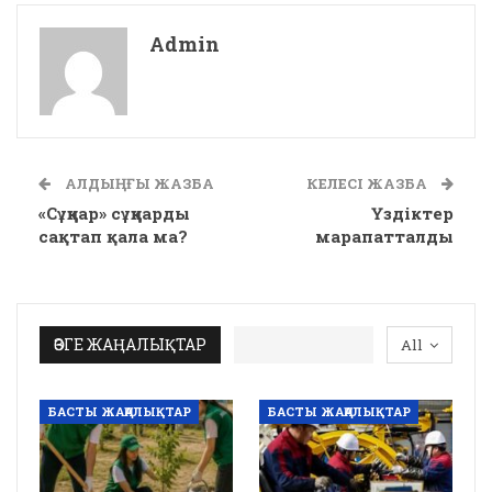
Admin
АЛДЫҢҒЫ ЖАЗБА
КЕЛЕСІ ЖАЗБА
«Сұңқар» сұңқарды
Үздіктер
сақтап қала ма?
марапатталды
ӨЗГЕ ЖАҢАЛЫҚТАР
All
БАСТЫ ЖАҢАЛЫҚТАР
БАСТЫ ЖАҢАЛЫҚТАР