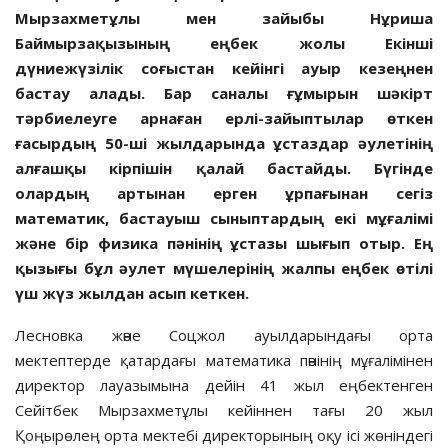
Мырзахметұлы мен зайыбы Нұриша
Баймырзақызының еңбек жолы Екінші
дүниежүзілік соғыстан кейінгі ауыр кезеңнен
бастау алады. Бар саналы ғұмырын шәкірт
тәрбиелеуге арнаған ерлі-зайыптылар өткен
ғасырдың 50-ші жылдарында ұстаздар әулетінің
алғашқы кірпішін қалай бастайды. Бүгінде
олардың артынан ерген ұрпағынан сегіз
математик, бастауыш сыныптардың екі мұғалімі
және бір физика пәнінің ұстазы шығып отыр. Ең
қызығы бұл әулет мүшелерінің жалпы еңбек өтілі
үш жүз жылдан асып кеткен.
Лесновка және Соцжол ауылдарындағы орта
мектептерде қатардағы математика пәнінің мұғалімінен
директор лауазымына дейін 41 жыл еңбектенген
Сейітбек Мырзахметұлы кейіннен тағы 20 жыл
Қоңырөлең орта мектебі директорының оқу ісі жөніндегі