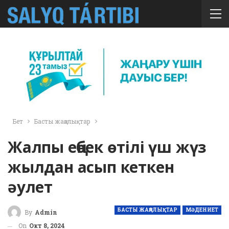
Бет
Басты жаңалықтар
Жалпы еңбек өтілі үш жүз
жылдан асып кеткен
әулет
БАСТЫ ЖАҢАЛЫҚТАР
МӘДЕНИЕТ
By
Admin
On
Окт 8, 2024