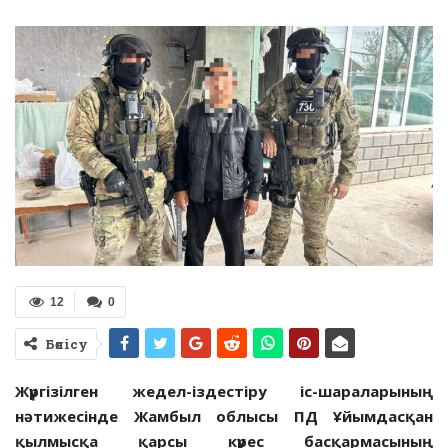
12
0
Бөлісу
Жүргізілген жедел-іздестіру іс-шараларының
нәтижесінде Жамбыл облысы ПД Ұйымдасқан
қылмысқа қарсы күрес басқармасының