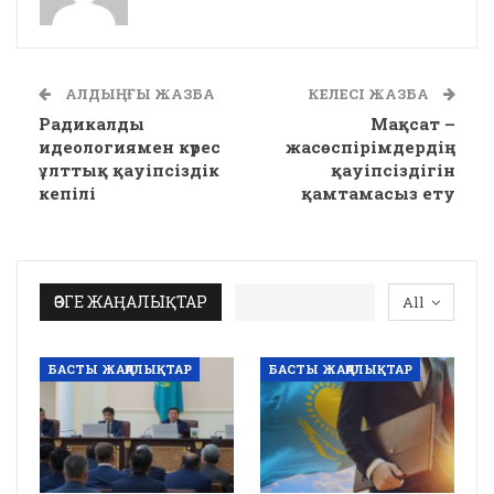
АЛДЫҢҒЫ ЖАЗБА
КЕЛЕСІ ЖАЗБА
Радикалды
Мақсат –
идеологиямен күрес
жасөспірімдердің
ұлттық қауіпсіздік
қауіпсіздігін
кепілі
қамтамасыз ету
ӨЗГЕ ЖАҢАЛЫҚТАР
All
БАСТЫ ЖАҢАЛЫҚТАР
БАСТЫ ЖАҢАЛЫҚТАР