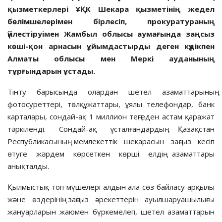
қызметкерлері ҰҚК Шекара қызметінің жедел
бөлімшелерімен бірлесіп, прокуратураның
үйлестіруімен Жамбыл облысы аумағында заңсыз
көші-қон арнасын ұйымдастырды деген күдікпен
Алматы облысы мен Меркі ауданының
тұрғындарын ұстады.
Тінту барысында олардан шетел азаматтарының
фотосуреттері, төлқұжаттары, ұялы телефондар, банк
карталары, сондай-ақ 1 миллион теңгеден астам қаражат
тәркіленді. Сондай-ақ ұсталғандардың Қазақстан
Республикасының мемлекеттік шекарасын заңсыз кесіп
өтуге жәрдем көрсеткен көрші елдің азаматтары
анықталды.
Қылмыстық топ мүшелері алдын ала сөз байласу арқылы
және өздерінің заңсыз әрекеттерін ауылшаруашылығы
жануарларын жаюмен бүркемелеп, шетел азаматтарын