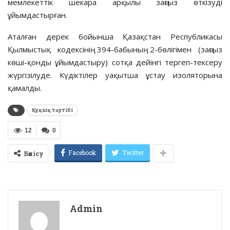
мемлекеттік шекара арқылы заңсыз өткізуді
ұйымдастырған.
Аталған дерек бойынша Қазақстан Республикасы
Қылмыстық кодексінің 394-бабының 2-бөлігімен (заңсыз
көші-қонды ұйымдастыру) сотқа дейінгі тергеп-тексеру
жүргізілуде. Күдіктілер уақытша ұстау изоляторына
қамалды.
Құқық тәртібі
12
0
Facebook
Twitter
Бөлісу
Admin