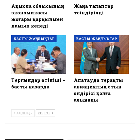
Ақмола облысының
Жаңа талаптар
экономикасы
түсіндірілді
жоғары қарқынмен
дамып келеді
БАСТЫ ЖАҢАЛЫҚТАР
БАСТЫ ЖАҢАЛЫҚТАР
Тұрғындар өтініші –
Алатауда тұрақты
басты назарда
авиациялық отын
өндірісі қолға
алынады
АЛДЫҢҒЫ
КЕЛЕСІ