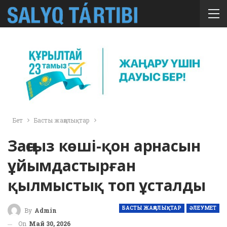
Бет
Басты жаңалықтар
Заңсыз көші-қон арнасын
ұйымдастырған
қылмыстық топ ұсталды
БАСТЫ ЖАҢАЛЫҚТАР
ӘЛЕУМЕТ
By
Admin
On
Май 30, 2026