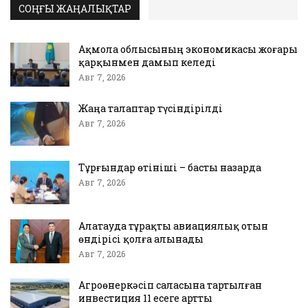
СОҢҒЫ ЖАҢАЛЫҚТАР
Ақмола облысының экономикасы жоғары
қарқынмен дамып келеді
Авг 7, 2026
Жаңа талаптар түсіндірілді
Авг 7, 2026
Тұрғындар өтініші – басты назарда
Авг 7, 2026
Алатауда тұрақты авиациялық отын
өндірісі қолға алынады
Авг 7, 2026
Агроөнеркәсіп саласына тартылған
инвестиция 11 есеге артты