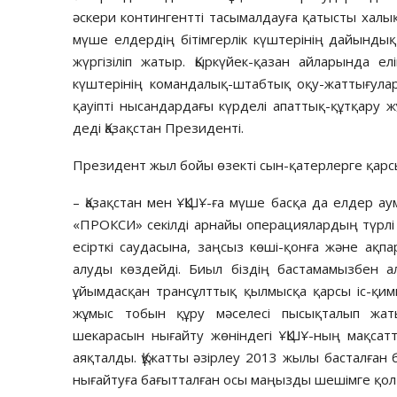
әскери контингентті тасымалдауға қатысты халық
мүше елдердің бітімгерлік күштерінің дайынды
жүргізіліп жатыр. Қыркүйек-қазан айларында е
күштерінің командалық-штабтық оқу-жаттығула
қауіпті нысандардағы күрделі апаттық-құтқару 
деді Қазақстан Президенті.
Президент жыл бойы өзекті сын-қатерлерге қарс
– Қазақстан мен ҰҚШҰ-ға мүше басқа да елдер а
«ПРОКСИ» секілді арнайы операциялардың түрлі 
есірткі саудасына, заңсыз көші-қонға және ақп
алуды көздейді. Биыл біздің бастамамызбен а
ұйымдасқан трансұлттық қылмысқа қарсы іс-қим
жұмыс тобын құру мәселесі пысықталып жатыр
шекарасын нығайту жөніндегі ҰҚШҰ-ның мақса
аяқталды. Құжатты әзірлеу 2013 жылы басталған бо
нығайтуға бағытталған осы маңызды шешімге қол