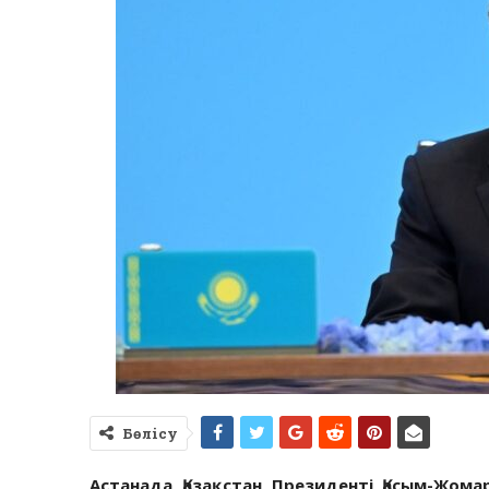
Бөлісу
Астанада Қазақстан Президенті Қасым-Жом