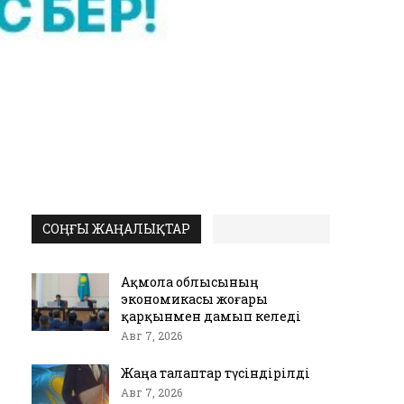
СОҢҒЫ ЖАҢАЛЫҚТАР
Ақмола облысының
экономикасы жоғары
қарқынмен дамып келеді
Авг 7, 2026
Жаңа талаптар түсіндірілді
Авг 7, 2026