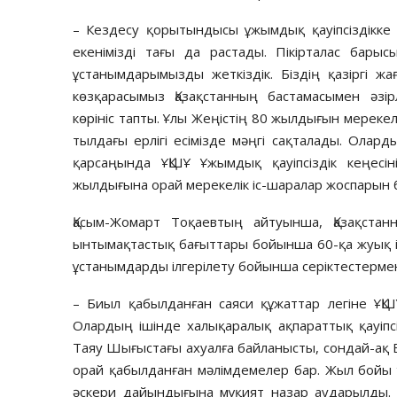
– Кездесу қорытындысы ұжымдық қауіпсіздікке 
екенімізді тағы да растады. Пікірталас бары
ұстанымдарымызды жеткіздік. Біздің қазіргі 
көзқарасымыз Қазақстанның бастамасымен әзір
көрініс тапты. Ұлы Жеңістің 80 жылдығын мереке
тылдағы ерлігі есімізде мәңгі сақталады. Олар
қарсаңында ҰҚШҰ Ұжымдық қауіпсіздік кеңесін
жылдығына орай мерекелік іс-шаралар жоспарын 
Қасым-Жомарт Тоқаевтың айтуынша, Қазақста
ынтымақтастық бағыттары бойынша 60-қа жуық і
ұстанымдарды ілгерілету бойынша серіктестермен 
– Биыл қабылданған саяси құжаттар легіне ҰҚ
Олардың ішінде халықаралық ақпараттық қауіпс
Таяу Шығыстағы ахуалға байланысты, сондай-ақ
орай қабылданған мәлімдемелер бар. Жыл бойы 
әскери дайындығына мұқият назар аударылды. 