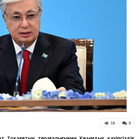
18
0
арт Тоқаевтың төрағалығымен Ұжымдық қауіпсіздік