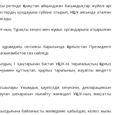
сы ретінде Қазақстан айқындаған басымдықтар жүйелі әрі
естердің қолдауына сүйене отырып, ҰҚШҰ аясында аталған
ғасады.
Ұ-ның Тұрақты кеңесі мен жұмыс органдарына атқарылған
ен құрамдағы сессиясы барысында Қырғызстан Президенті
асмағамбетов сөз сөйледі.
лдың 1 қаңтарынан бастап ҰҚШҰ-ға төрағалықтың Қырғыз
нуымен құттықтап, қырғыз тарапының жауапты міндетті
ылары Ұжымдық қауіпсіздік кеңесінің декларациясын
-ауған шекарасын нығайту жөніндегі ҰҚШҰ-ның мақсатты
жылдығына байланысты мәлімдеме қабылдап, келесі жылы