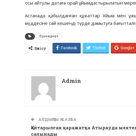
осы айтулы датаға орай ұйымдастырылатын мереке
Астанада қабылданған құжаттар Ұйым мен ұжы
мүддесіне сай кешенді түрде дамытуға бағытталғ
Президент
Facebook
Twitter
Google+
Бөлісу
Admin
АЛДЫҢҒЫ ЖАЗБА
Қайтарылған қаражатқа Атырауда мекте
салынады