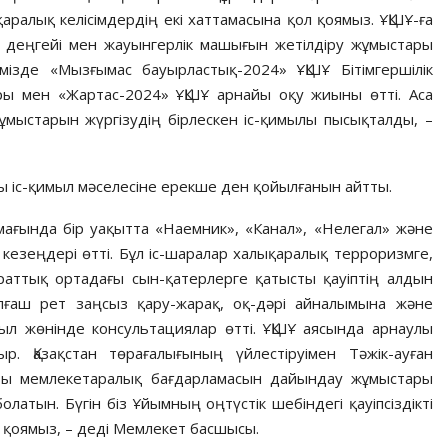
аралық келісімдердің екі хаттамасына қол қоямыз. ҰҚШҰ-ға
қ деңгейі мен жауынгерлік машығын жетілдіру жұмыстары
лімізде «Мызғымас бауырластық-2024» ҰҚШҰ Бітімгершілік
ры мен «Жартас-2024» ҰҚШҰ арнайы оқу жиыны өтті. Аса
жұмыстарын жүргізудің бірлескен іс-қимылы пысықталды, –
ы іс-қимыл мәселесіне ерекше ден қойылғанын айтты.
умағында бір уақытта «Наемник», «Канал», «Нелегал» және
кезеңдері өтті. Бұл іс-шаралар халықаралық терроризмге,
араттық ортадағы сын-қатерлерге қатысты қауіптің алдын
лғаш рет заңсыз қару-жарақ, оқ-дәрі айналымына және
ыл жөнінде консультациялар өтті. ҰҚШҰ аясында арнаулы
. Қазақстан төрағалығының үйлестіруімен Тәжік-ауған
тты мемлекетаралық бағдарламасын дайындау жұмыстары
латын. Бүгін біз Ұйымның оңтүстік шебіндегі қауіпсіздікті
 қоямыз, – деді Мемлекет басшысы.