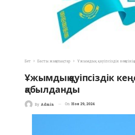
Бет
Басты жаңалықтар
Ұжымдық қауіпсіздік кеңесіні
Ұжымдық қауіпсіздік ке
қабылданды
On
Ноя 29, 2024
By
Admin