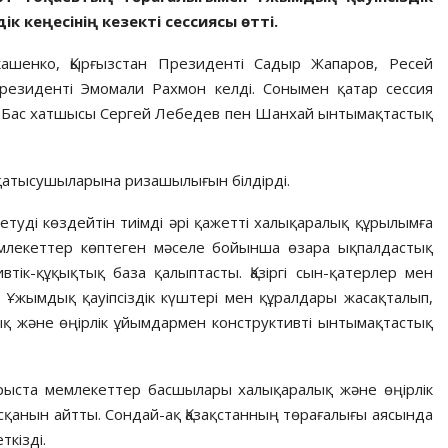
кеңесінің кезекті сессиясы өтті.
ашенко, Қырғызстан Президенті Садыр Жапаров, Ресей
езиденті Эмомали Рахмон келді. Сонымен қатар сессия
 Бас хатшысы Сергей Лебедев пен Шанхай ынтымақтастық
атысушыларына ризашылығын білдірді.
 етуді көздейтін тиімді әрі қажетті халықаралық құрылымға
лекеттер көптеген мәселе бойынша өзара ықпалдастық
тік-құқықтық база қалыптасты. Қазіргі сын-қатерлер мен
. Ұжымдық қауіпсіздік күштері мен құралдары жасақталып,
ық және өңірлік ұйымдармен конструктивті ынтымақтастық
рыста мемлекеттер басшылары халықаралық және өңірлік
лмасқанын айтты. Сондай-ақ Қазақстанның төрағалығы аясында
кізді.