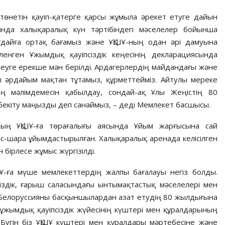
төнетін қауіп-қатерге қарсы жұмыла әрекет етуге дайын
сында халықаралық күн тәртібіндегі мәселелер бойынша
жағдайға ортақ бағамыз және ҰҚШҰ-ның одан әрі дамуына
ленген Ұжымдық қауіпсіздік кеңесінің декларациясында
леуге ерекше мән берілді. Ардагерлердің майдандағы және
ды әрдайым мақтан тұтамыз, құрметтейміз. Айтулы мереке
ің мәлімдемесін қабылдау, сондай-ақ Ұлы Жеңістің 80
бекіту маңызды деп санаймыз, – деді Мемлекет басшысы.
нның ҰҚШҰ-ға төрағалығы аясында Ұйым жарғысына сай
с-шара ұйымдастырылған. Халықаралық аренада келісілген
бірлесе жұмыс жүргізілді.
ШҰ-ға мүше мемлекеттердің жалпы бағалауы негіз болды.
іздік, ғарыш саласындағы ынтымақтастық мәселелері мен
 Белоруссияны басқыншылардан азат етудің 80 жылдығына
ұжымдық қауіпсіздік жүйесінің күштері мен құралдарының
Бүгін біз ҰҚШҰ күштері мен құралдары мәртебесіне және