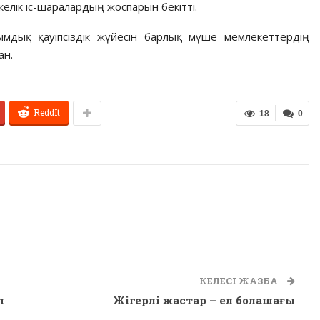
лік іс-шаралардың жоспарын бекітті.
мдық қауіпсіздік жүйесін барлық мүше мемлекеттердің
ан.
ReddIt
18
0
КЕЛЕСІ ЖАЗБА
п
Жігерлі жастар – ел болашағы