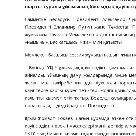
шарты туралы ұйымының Ұжымдық қауіпсіздік 
Саммитке Беларусь Президенті Александр Лук
Президенті Владимир Путин және Тәжікстан Пр
жұмысына Тәуелсіз Мемлекеттер Достастығының
ұйымының Бас хатшысы Чжан Мин қатысты.
Мемлекет басшысы сессия жұмысын ашып, жиын қ
– Бүгінде ҰҚШҰ ұжымдық қауіпсіздікті қамтамасыз
айналды. Ұйымның даму жылдарында мүше мем
жасап, мол тәжірибе жинады. Ауқымды норматив
қауіптерге қарсы күрес тетіктері жолға қойылды
қалыпты қызмет етіп жатыр. Беделді халықарал
орнатылды, – деді Қазақстан Президенті.
Қасым-Жомарт Тоқаев шағын құрамда өткен оты
қауіпсіздіктің өзекті мәселелері жөнінде пікір а
ҰҚШҰ-ның биылғы қызметі қорытындыланғанын жет