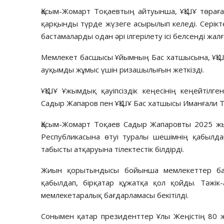
Қасым-Жомарт Тоқаевтың айтуынша, ҰҚШҰ төраға
қарқынды түрде жүзеге асырылып келеді. Серікт
бастамаларды одан әрі ілгерілету ісі белсенді жал
Мемлекет басшысы Ұйымның Бас хатшысына, ҰҚШ
ауқымды жұмыс үшін ризашылығын жеткізді.
ҰҚШҰ Ұжымдық қауіпсіздік кеңесінің кеңейтілг
Садыр Жапаров пен ҰҚШҰ Бас хатшысы Иманғали Т
Қасым-Жомарт Тоқаев Садыр Жапаровты 2025 жы
Республикасына өтуі туралы шешімнің қабылда
табысты атқаруына тілектестік білдірді.
Жиын қорытындысы бойынша мемлекеттер басш
қабылдап, бірқатар құжатқа қол қойды. Тәжік
мемлекетаралық бағдарламасы бекітілді.
Сонымен қатар президенттер Ұлы Жеңістің 80 