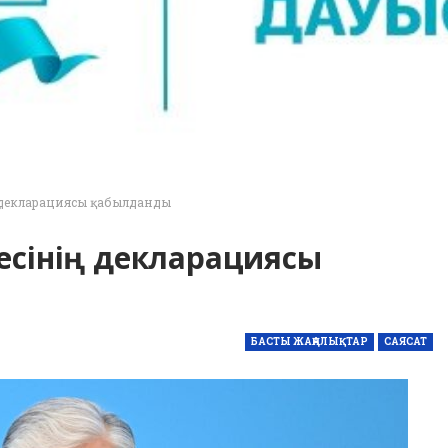
ң декларациясы қабылданды
ңесінің декларациясы
БАСТЫ ЖАҢАЛЫҚТАР
САЯСАТ