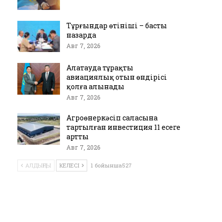
Тұрғындар өтініші – басты
назарда
Авг 7, 2026
Алатауда тұрақты
авиациялық отын өндірісі
қолға алынады
Авг 7, 2026
Агроөнеркәсіп саласына
тартылған инвестиция 11 есеге
артты
Авг 7, 2026
АЛДЫҢҒЫ
КЕЛЕСІ
1 бойынша527