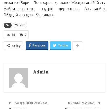
механик Борис Поликарповқа және Жезқазған байыту
фабрикаларының өндіріс директоры Арыстанбек
Әбдіқайыровқа табысталды.
Үкімет
35
0
Facebook
Twitter
Бөлісу
Admin
АЛДЫҢҒЫ ЖАЗБА
КЕЛЕСІ ЖАЗБА