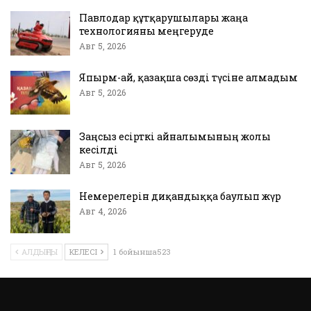
Павлодар құтқарушылары жаңа
технологияны меңгеруде
Авг 5, 2026
Япырм-ай, қазақша сөзді түсіне алмадым
Авг 5, 2026
Заңсыз есірткі айналымының жолы
кесілді
Авг 5, 2026
Немерелерін диқандыққа баулып жүр
Авг 4, 2026
АЛДЫҢҒЫ
КЕЛЕСІ
1 бойынша523