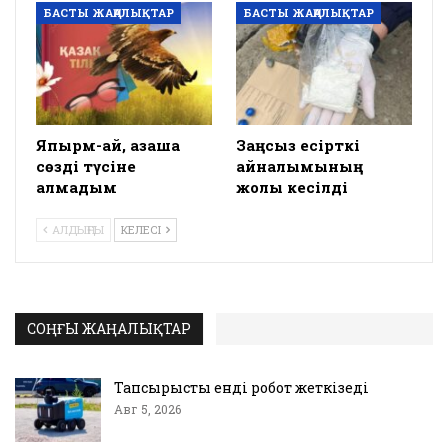
БАСТЫ ЖАҢАЛЫҚТАР
БАСТЫ ЖАҢАЛЫҚТАР
Япырм-ай, қазақша
Заңсыз есірткі
сөзді түсіне
айналымының
алмадым
жолы кесілді
АЛДЫҢҒЫ
КЕЛЕСІ
СОҢҒЫ ЖАҢАЛЫҚТАР
Тапсырысты енді робот жеткізеді
Авг 5, 2026