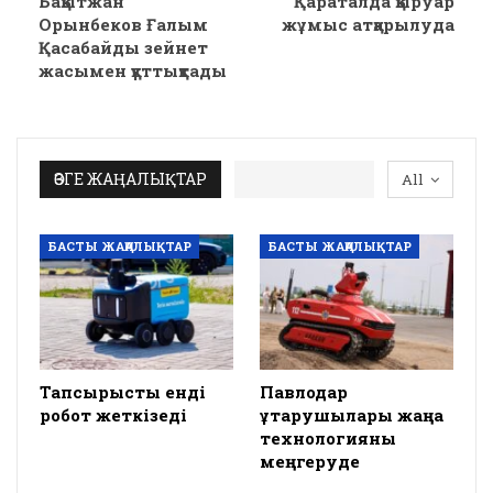
Бақытжан
Қараталда қыруар
Орынбеков Ғалым
жұмыс атқарылуда
Қасабайды зейнет
жасымен құттықтады
ӨЗГЕ ЖАҢАЛЫҚТАР
All
БАСТЫ ЖАҢАЛЫҚТАР
БАСТЫ ЖАҢАЛЫҚТАР
Тапсырысты енді
Павлодар
робот жеткізеді
құтқарушылары жаңа
технологияны
меңгеруде