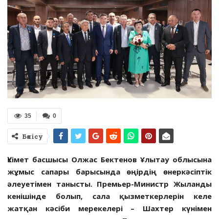
35
0
Бөлісу
Үкімет басшысы Олжас Бектенов Ұлытау облысына
жұмыс сапары барысында өңірдің өнеркәсіптік
әлеуетімен танысты. Премьер-Министр Жыланды
кенішінде болып, сала қызметкерлерін келе
жатқан кәсіби мерекелері – Шахтер күнімен