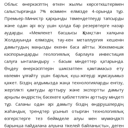
Облыс өнеркәсіптің өткен жылғы көрсеткіштерімен
салыстырғанда 7% өсіммен елімізде 4-орында тұр.
Премьер-Министр қарқынды төмендетпеуді тапсырды
және одан әрі өсу үшін қолда бар резервтерге назар
аударды. «Мемлекет басшысы Қазақстан халқына
Жолдауында еліміздің тау-кен металлургия кешенін
дамытудың маңызды екенін баса айтты. Жекеменшік
кәсіпорындарды геологиялық барлауға инвестиция
салуға ынталандыру – басым міндеттер қатарында.
Өңдеу өнеркәсіптерін шикізатпен қамтамасыз ету
көлемін ұлғайту үшін барлық күш-жігерді жұмсауымыз
қажет. Біздің алдымызда жаңа технологияларды енгізу,
жергілікті қамтуды арттыру және экспортты дамыту
арқылы өндірістің бәсекеге қабілеттілігін арттыру міндеті
тұр. Саланы одан әрі дамыту біздің өндірушілердің
жаһандық трендтер ұсынып отырған технологиялық
өзгерістерге тез бейімделе алуы мен мүмкіндікті
барынша пайдалана алуына тікелей байланысты», деген