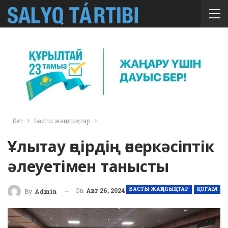
Бет
Басты жаңалықтар
Ұлытау өңірдің өнеркәсіптік
әлеуетімен танысты
БАСТЫ ЖАҢАЛЫҚТАР
ҚОҒАМ
On
Авг 26, 2024
By
Admin