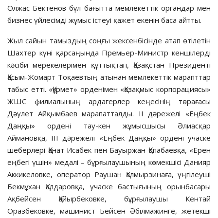
Олжас Бектенов бұл бағытта мемлекеттік органдар мен
бизнес үйлесімді жұмыс істеуі қажет екенін баса айтты.
Жыл сайын тамыздың соңғы жексенбісінде атап өтілетін
Шахтер күні қарсаңында Премьер-Министр кеншілерді
кәсіби мерекелерімен құттықтап, Қазақстан Президенті
Қасым-Жомарт Тоқаевтың атынан мемлекеттік марапттар
табыс етті. «Құрмет» орденімен «Қазақмыс корпорациясы»
ЖШС филиалының ардагерлер кеңесінің төрағасы
Дәулет Айқымбаев марапатталды. ІІ дәрежелі «Еңбек
Даңқы» ордені тау-кен жұмысшысы Әлиасқар
Аймановқа, ІІІ дәрежелі «Еңбек Даңқы» ордені учаске
шеберлері Қанат Исабек пен Бауыржан Қопабаевқа, «Ерен
еңбегі үшін» медалі – бұрғылаушының көмекшісі Данияр
Аккикеловке, оператор Раушан Қалмырзинаға, үңгілеуші
Бекмұхан Қалдаровқа, учаске бастығының орынбасары
Ақбейсен Қайырбековке, бұрғылаушы Кентай
Оразбековке, машинист Бейсен Әбілмажинге, жетекші