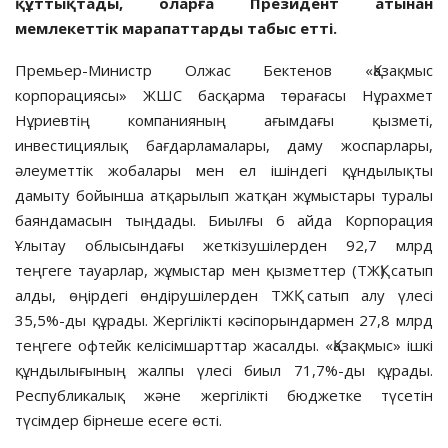
құттықтады, оларға Президент атынан
мемлекеттік марапаттарды табыс етті.
Премьер-Министр Олжас Бектенов «Қазақмыс
корпорациясы» ЖШС басқарма төрағасы Нұрахмет
Нұриевтің компанияның ағымдағы қызметі,
инвестициялық бағдарламалары, даму жоспарлары,
әлеуметтік жобалары мен ел ішіндегі құндылықты
дамыту бойынша атқарылып жатқан жұмыстары туралы
баяндамасын тыңдады. Биылғы 6 айда Корпорация
Ұлытау облысындағы жеткізушілерден 92,7 млрд
теңгеге тауарлар, жұмыстар мен қызметтер (ТЖҚ) сатып
алды, өңірдегі өндірушілерден ТЖҚ сатып алу үлесі
35,5%-ды құрады. Жергілікті кәсіпорындармен 27,8 млрд
теңгеге офтейк келісімшарттар жасалды. «Қазақмыс» ішкі
құндылығының жалпы үлесі биыл 71,7%-ды құрады.
Республикалық және жергілікті бюджетке түсетін
түсімдер бірнеше есеге өсті.