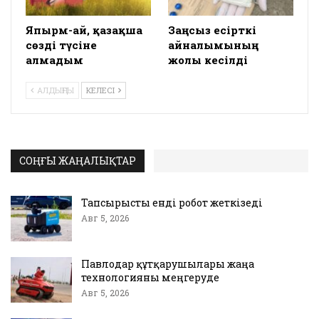
Япырм-ай, қазақша
Заңсыз есірткі
сөзді түсіне
айналымының
алмадым
жолы кесілді
АЛДЫҢҒЫ
КЕЛЕСІ
СОҢҒЫ ЖАҢАЛЫҚТАР
Тапсырысты енді робот жеткізеді
Авг 5, 2026
Павлодар құтқарушылары жаңа
технологияны меңгеруде
Авг 5, 2026