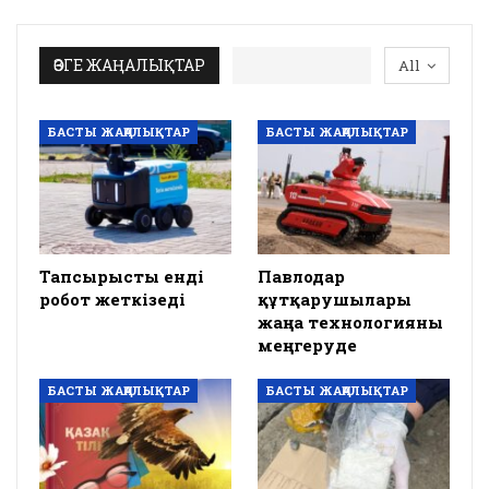
ӨЗГЕ ЖАҢАЛЫҚТАР
All
БАСТЫ ЖАҢАЛЫҚТАР
БАСТЫ ЖАҢАЛЫҚТАР
Тапсырысты енді
Павлодар
робот жеткізеді
құтқарушылары
жаңа технологияны
меңгеруде
БАСТЫ ЖАҢАЛЫҚТАР
БАСТЫ ЖАҢАЛЫҚТАР