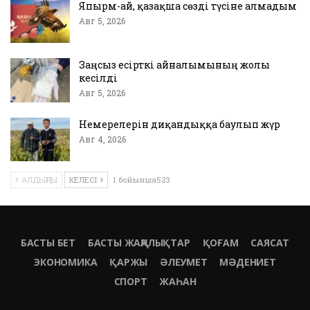
Япырм-ай, қазақша сөзді түсіне алмадым
Авг 5, 2026
Заңсыз есірткі айналымының жолы
кесілді
Авг 5, 2026
Немерелерін диқандыққа баулып жүр
Авг 4, 2026
АЛДЫҢҒЫ
КЕЛЕСІ
1 бойынша523
БАСТЫ БЕТ
БАСТЫ ЖАҢАЛЫҚТАР
ҚОҒАМ
САЯСАТ
ЭКОНОМИКА
ҚАРЖЫ
ӘЛЕУМЕТ
МӘДЕНИЕТ
СПОРТ
ЖАҺАН