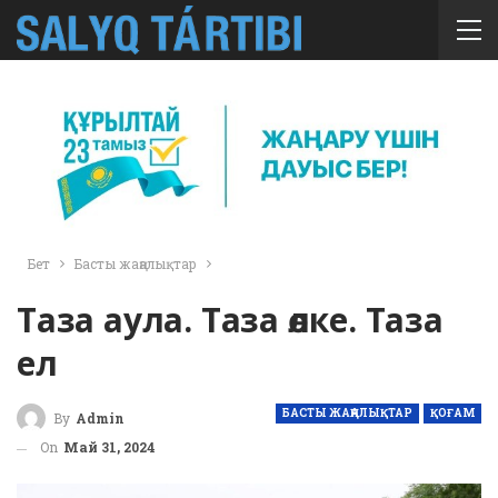
Бет
Басты жаңалықтар
Таза аула. Таза өлке. Таза
ел
БАСТЫ ЖАҢАЛЫҚТАР
ҚОҒАМ
By
Admin
On
Май 31, 2024