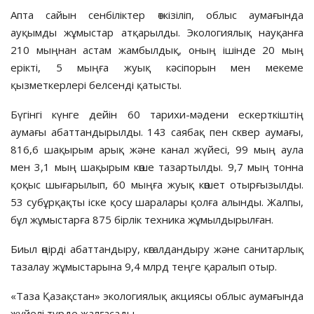
Апта сайын сенбіліктер өткізіліп, облыс аумағында
ауқымды жұмыстар атқарылды. Экологиялық науқанға
210 мыңнан астам жамбылдық, оның ішінде 20 мың
ерікті, 5 мыңға жуық кәсіпорын мен мекеме
қызметкерлері белсенді қатысты.
Бүгінгі күнге дейін 60 тарихи-мәдени ескерткіштің
аумағы абаттандырылды. 143 саябақ пен сквер аумағы,
816,6 шақырым арық және канал жүйесі, 99 мың аула
мен 3,1 мың шақырым көше тазартылды. 9,7 мың тонна
қоқыс шығарылып, 60 мыңға жуық көшет отырғызылды.
53 субұрқақты іске қосу шаралары қолға алынды. Жалпы,
бұл жұмыстарға 875 бірлік техника жұмылдырылған.
Биыл өңірді абаттандыру, көгалдандыру және санитарлық
тазалау жұмыстарына 9,4 млрд теңге қаралып отыр.
«Таза Қазақстан» экологиялық акциясы облыс аумағында
жүйелі түрде жалғасады.