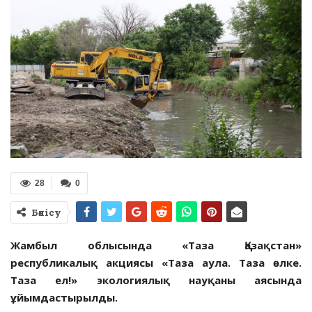
28
0
Бөлісу
Жамбыл облысында «Таза Қазақстан»
республикалық акциясы «Таза аула. Таза өлке.
Таза ел!» экологиялық науқаны аясында
ұйымдастырылды.