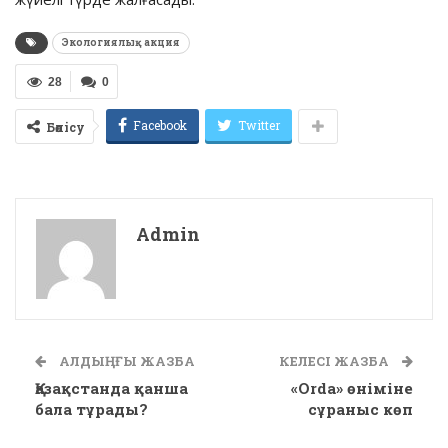
Экологиялық акция
28
0
Facebook
Twitter
Бөлісу
Admin
АЛДЫҢҒЫ ЖАЗБА
КЕЛЕСІ ЖАЗБА
Қазақстанда қанша
«Orda» өніміне
бала тұрады?
сұраныс көп